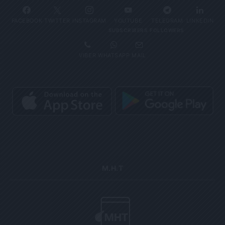
FACEBOOK
TWITTER
INSTAGRAM
YOUTUBE
TELEGRAM
LINKEDIN
SUBSCRIBERS
FOLLOWERS
VIBER
WHATSAPP
MAIL
Μ.Η.Τ