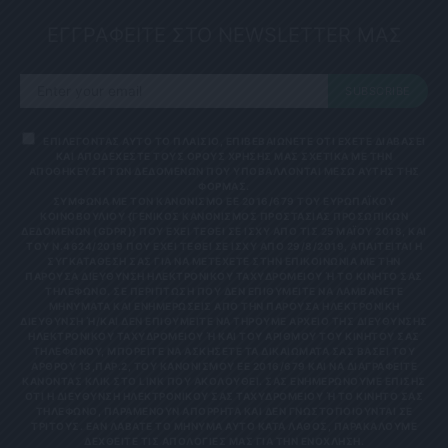
ΕΓΓΡΑΦΕΙΤΕ ΣΤΟ NEWSLETTER ΜΑΣ
SUBSCRIBE
ΕΠΙΛΕΓΟΝΤΑΣ ΑΥΤΟ ΤΟ ΠΛΑΙΣΙΟ, ΕΠΙΒΕΒΑΙΩΝΕΤΕ ΟΤΙ ΕΧΕΤΕ ΔΙΑΒΑΣΕΙ
ΚΑΙ ΑΠΟΔΕΧΕΣΤΕ ΤΟΥΣ ΟΡΟΥΣ ΧΡΗΣΗΣ ΜΑΣ ΣΧΕΤΙΚΑ ΜΕ ΤΗΝ
ΑΠΟΘΗΚΕΥΣΗ ΤΩΝ ΔΕΔΟΜΕΝΩΝ ΠΟΥ ΥΠΟΒΑΛΛΟΝΤΑΙ ΜΕΣΩ ΑΥΤΗΣ ΤΗΣ
ΦΟΡΜΑΣ.
ΣΎΜΦΩΝΑ ΜΕ ΤΟΝ ΚΑΝΟΝΙΣΜΌ ΕΕ 2016/679 ΤΟΥ ΕΥΡΩΠΑΪΚΟΎ
ΚΟΙΝΟΒΟΥΛΊΟΥ {ΓΕΝΙΚΌΣ ΚΑΝΟΝΙΣΜΌΣ ΠΡΟΣΤΑΣΊΑΣ ΠΡΟΣΩΠΙΚΏΝ
ΔΕΔΟΜΈΝΩΝ (GDPR)} ΠΟΥ ΈΧΕΙ ΤΕΘΕΊ ΣΕ ΙΣΧΎ ΑΠΌ ΤΙΣ 25 ΜΑΪ́ΟΥ 2018, ΚΑΙ
ΤΟΥ Ν.4624/2019 ΠΟΥ ΈΧΕΙ ΤΕΘΕΊ ΣΕ ΙΣΧΎ ΑΠΌ 29/8/2019, ΑΠΑΙΤΕΊΤΑΙ Η
ΣΥΓΚΑΤΆΘΕΣΉ ΣΑΣ ΓΙΑ ΝΑ ΜΕΤΈΧΕΤΕ ΣΤΗΝ ΕΠΙΚΟΙΝΩΝΊΑ ΜΕ ΤΗΝ
ΠΑΡΟΎΣΑ ΔΙΕΎΘΥΝΣΗ ΗΛΕΚΤΡΟΝΙΚΟΎ ΤΑΧΥΔΡΟΜΕΊΟΥ Ή ΤΟ ΚΙΝΗΤΌ ΣΑΣ Τ
ΗΛΈΦΩΝΟ. ΣΕ ΠΕΡΊΠΤΩΣΗ ΠΟΥ ΔΕΝ ΕΠΙΘΥΜΕΊΤΕ ΝΑ ΛΑΜΒΆΝΕΤΕ Μ
ΗΝΎΜΑΤΑ ΚΑΙ ΕΝΗΜΕΡΏΣΕΙΣ ΑΠΌ ΤΗΝ ΠΑΡΟΎΣΑ ΗΛΕΚΤΡΟΝΙΚΉ Δ
ΙΕΎΘΥΝΣΗ Ή/ΚΑΙ ΔΕΝ ΕΠΙΘΥΜΕΊΤΕ ΝΑ ΤΗΡΟΎΜΕ ΑΡΧΕΊΟ ΤΗΣ ΔΙΕΎΘΥΝΣΗΣ ΗΛ
ΕΚΤΡΟΝΙΚΟΎ ΤΑΧΥΔΡΟΜΕΊΟΥ Ή ΚΑΙ ΤΟΥ ΑΡΙΘΜΟΎ ΤΟΥ ΚΙΝΗΤΟΎ ΣΑΣ ΤΗΛ
ΕΦΏΝΟΥ, ΜΠΟΡΕΊΤΕ ΝΑ ΑΣΚΉΣΕΤΕ ΤΑ ΔΙΚΑΙΏΜΑΤΆ ΣΑΣ ΒΆΣΕΙ ΤΟΥ ΆΡΘ
ΡΟΥ 13,ΠΑΡ.2, ΤΟΥ ΚΑΝΟΝΙΣΜΟΎ ΕΕ 2016/679 ΚΑΙ ΝΑ ΔΙΑΓΡΑΦΕΊΤΕ ΚΆΝ
ΟΝΤΑΣ ΚΛΙΚ ΣΤΟ LINK ΠΟΥ ΑΚΟΛΟΥΘΕΊ. ΣΑΣ ΕΝΗΜΕΡΏΝΟΥΜΕ ΕΠΊΣΗΣ ΌΤΙ
Η ΔΙΕΎΘΥΝΣΗ ΗΛΕΚΤΡΟΝΙΚΟΎ ΣΑΣ ΤΑΧΥΔΡΟΜΕΊΟΥ Ή ΤΟ ΚΙΝΗΤΌ ΣΑΣ ΤΗΛΈ
ΦΩΝΟ, ΠΑΡΑΜΈΝΟΥΝ ΑΠΌΡΡΗΤΑ ΚΑΙ ΔΕΝ ΓΝΩΣΤΟΠΟΙΟΎΝΤΑΙ ΣΕ ΤΡΊΤ
ΟΥΣ. ΕΆΝ ΛΆΒΑΤΕ ΤΟ ΜΉΝΥΜΑ ΑΥΤΌ ΚΑΤΆ ΛΆΘΟΣ, ΠΑΡΑΚΑΛΟΎΜΕ ΔΕΧΘ
ΕΊΤΕ ΤΙΣ ΑΠΟΛΟΓΊΕΣ ΜΑΣ ΓΙΑ ΤΗΝ ΕΝΌΧΛΗΣΗ.