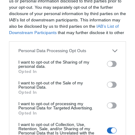
us or personal information disclosed to third parties prior to
your opt-out. You may separately opt-out of the further
SUBSCRIBE
disclosure of your personal information by third parties on the
ΔΕΊΤΕ ΕΠΊΣΗΣ...
IAB’s list of downstream participants. This information may
also be disclosed by us to third parties on the
IAB’s List of
ΕΠΙΛΕΓΟΝΤΑΣ ΑΥΤΟ ΤΟ ΠΛΑΙΣΙΟ, ΕΠΙΒΕΒΑΙΩΝΕΤΕ ΟΤΙ ΕΧΕΤΕ
Downstream Participants
that may further disclose it to other
ΔΙΑΒΑΣΕΙ ΚΑΙ ΑΠΟΔΕΧΕΣΤΕ ΤΟΥΣ ΟΡΟΥΣ ΧΡΗΣΗΣ ΜΑΣ ΣΧΕΤΙΚΑ ΜΕ
ΤΗΝ ΑΠΟΘΗΚΕΥΣΗ ΤΩΝ ΔΕΔΟΜΕΝΩΝ ΠΟΥ ΥΠΟΒΑΛΛΟΝΤΑΙ ΜΕΣΩ
third parties.
ΑΥΤΗΣ ΤΗΣ ΦΟΡΜΑΣ.
ΣΎΜΦΩΝΑ ΜΕ ΤΟΝ ΚΑΝΟΝΙΣΜΌ ΕΕ 2016/679 ΤΟΥ ΕΥΡΩΠΑΪΚΟΎ
Personal Data Processing Opt Outs
ΚΟΙΝΟΒΟΥΛΊΟΥ {ΓΕΝΙΚΌΣ ΚΑΝΟΝΙΣΜΌΣ ΠΡΟΣΤΑΣΊΑΣ ΠΡΟΣΩΠΙΚΏΝ
ΔΕΔΟΜΈΝΩΝ (GDPR)} ΠΟΥ ΈΧΕΙ ΤΕΘΕΊ ΣΕ ΙΣΧΎ ΑΠΌ ΤΙΣ 25 ΜΑΪ́ΟΥ
2018, ΚΑΙ ΤΟΥ Ν.4624/2019 ΠΟΥ ΈΧΕΙ ΤΕΘΕΊ ΣΕ ΙΣΧΎ ΑΠΌ
I want to opt-out of the Sharing of my
29/8/2019, ΑΠΑΙΤΕΊΤΑΙ Η ΣΥΓΚΑΤΆΘΕΣΉ ΣΑΣ ΓΙΑ ΝΑ ΜΕΤΈΧΕΤΕ
personal data.
ΣΤΗΝ ΕΠΙΚΟΙΝΩΝΊΑ ΜΕ ΤΗΝ ΠΑΡΟΎΣΑ ΔΙΕΎΘΥΝΣΗ ΗΛΕΚΤΡΟΝΙΚΟΎ
Opted In
ΤΑΧΥΔΡΟΜΕΊΟΥ Ή ΤΟ ΚΙΝΗΤΌ ΣΑΣ ΤΗΛΈΦΩΝΟ. ΣΕ ΠΕΡΊΠΤΩΣΗ ΠΟΥ Δ
ΕΝ ΕΠΙΘΥΜΕΊΤΕ ΝΑ ΛΑΜΒΆΝΕΤΕ ΜΗΝΎΜΑΤΑ ΚΑΙ ΕΝΗΜΕΡΏΣΕΙΣ ΑΠΌ Τ
I want to opt-out of the Sale of my
ΗΝ ΠΑΡΟΎΣΑ ΗΛΕΚΤΡΟΝΙΚΉ ΔΙΕΎΘΥΝΣΗ Ή/ΚΑΙ ΔΕΝ ΕΠΙΘΥΜΕΊΤΕ ΝΑ ΤΗ
Personal Data.
ΡΟΎΜΕ ΑΡΧΕΊΟ ΤΗΣ ΔΙΕΎΘΥΝΣΗΣ ΗΛΕΚΤΡΟΝΙΚΟΎ ΤΑ
ΧΥΔΡΟΜΕΊΟΥ Ή ΚΑΙ ΤΟΥ ΑΡΙΘΜΟΎ ΤΟΥ ΚΙΝΗΤΟΎ ΣΑΣ ΤΗΛ
Opted In
ΕΦΏΝΟΥ, ΜΠΟΡΕΊΤΕ ΝΑ ΑΣΚΉΣΕΤΕ ΤΑ ΔΙΚΑΙΏΜΑΤΆ ΣΑΣ ΒΆΣΕΙ ΤΟΥ
ΆΡΘΡΟΥ 13,ΠΑΡ.2, ΤΟΥ ΚΑΝΟΝΙΣΜΟΎ ΕΕ 2016/679 ΚΑΙ ΝΑ ΔΙΑ
I want to opt-out of processing my
ΓΡΑΦΕΊΤΕ ΚΆΝΟΝΤΑΣ ΚΛΙΚ ΣΤΟ LINK ΠΟΥ ΑΚΟΛΟΥΘΕΊ. ΣΑΣ ΕΝΗ
Personal Data for Targeted Advertising.
ΜΕΡΏΝΟΥΜΕ ΕΠΊΣΗΣ ΌΤΙ Η ΔΙΕΎΘΥΝΣΗ ΗΛΕΚΤΡΟΝΙΚΟΎ ΣΑΣ ΤΑΧ
Opted In
ΥΔΡΟΜΕΊΟΥ Ή ΤΟ ΚΙΝΗΤΌ ΣΑΣ ΤΗΛΈΦΩΝΟ, ΠΑΡΑΜΈΝΟΥΝ ΑΠΌΡ
ΡΗΤΑ ΚΑΙ ΔΕΝ ΓΝΩΣΤΟΠΟΙΟΎΝΤΑΙ ΣΕ ΤΡΊΤΟΥΣ. ΕΆΝ ΛΆΒΑΤΕ ΤΟ Μ
ΉΝΥΜΑ ΑΥΤΌ ΚΑΤΆ ΛΆΘΟΣ, ΠΑΡΑΚΑΛΟΎΜΕ ΔΕΧΘΕΊΤΕ ΤΙΣ ΑΠΟΛ
I want to opt-out of Collection, Use,
ΟΓΊΕΣ ΜΑΣ ΓΙΑ ΤΗΝ ΕΝΌΧΛΗΣΗ.
Retention, Sale, and/or Sharing of my
Personal Data that Is Unrelated with the