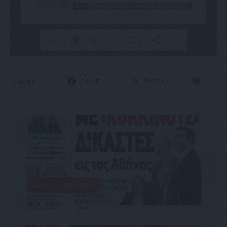
1/46
1
SHARE
TWEET
SHARES
1
ΕΦΗΜΕΡΊΔΑ
Political 14.04.23
14 ΑΠΡΙΛΊΟΥ, 2023
ΔΕΊΤΕ ΠΕΡΙΣΣΌΤΕΡΑ