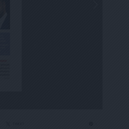
TWEET
1