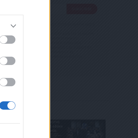
SUBSCRIBE
SUBSCRIBE
 ΑΠΟΘΗΚΕΥΣΗ ΤΩΝ ΔΕΔΟΜΕΝΩΝ ΠΟΥ ΥΠΟΒΑΛΛΟΝΤΑΙ ΜΕΣΩ
GDPR)} ΠΟΥ ΈΧΕΙ ΤΕΘΕΊ ΣΕ ΙΣΧΎ ΑΠΌ ΤΙΣ 25 ΜΑΪ́ΟΥ
Σ ΟΡΟΥΣ ΧΡΗΣΗΣ
ΝΊΑ ΜΕ ΤΗΝ ΠΑΡΟΎΣΑ ΔΙΕΎΘΥΝΣΗ ΗΛΕΚΤΡΟΝΙΚΟΎ
ΡΜΑΣ.
ΑΡΟΎΣΑ ΗΛΕΚΤΡΟΝΙΚΉ ΔΙΕΎΘΥΝΣΗ Ή/ΚΑΙ ΔΕΝ ΕΠ
ΣΜΌΣ
ΊΤΕ ΝΑ ΑΣΚΉΣΕΤΕ ΤΑ ΔΙΚΑΙΏΜΑΤΆ ΣΑΣ ΒΆΣΕΙ ΤΟΥ ΆΡΘ
 ΚΑΙ ΤΟΥ
Σ ΌΤΙ Η ΔΙΕΎΘΥΝΣΗ ΗΛΕΚΤΡΟΝΙΚΟΎ ΣΑΣ ΤΑΧ
ΕΤΈΧΕΤΕ ΣΤΗΝ
 ΚΑΤΆ ΛΆΘΟΣ, ΠΑΡΑΚΑΛΟΎΜΕ ΔΕΧΘΕΊΤΕ ΤΙΣ ΑΠΟΛ
ΦΩΝΟ. ΣΕ Π
 Η
ΙΚΟΎ ΤΑ
ΑΙΏΜΑΤΆ ΣΑΣ
 ΣΤΟ LINK ΠΟΥ
Ή ΤΟ ΚΙΝΗ
Ε ΤΟ ΜΉΝΥ