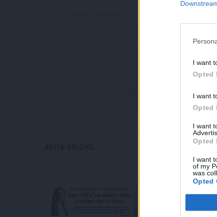
Downstream 
ΕΠΙΛΕΓΟΝΤΑΣ ΑΥΤΟ ΤΟ ΠΛΑΙΣΙΟ, ΕΠΙΒΕΒΑΙΩΝΕΤΕ Ο
Persona
ΑΥΤΗΣ ΤΗΣ ΦΟΡΜΑΣ.
ΣΎΜΦΩΝΑ ΜΕ ΤΟΝ ΚΑΝΟΝΙΣΜΌ ΕΕ 2016/679 ΤΟΥ ΕΥΡΩΠΑΪΚ
ΕΠΙΛΕΓΟΝΤΑ
2018, ΚΑΙ ΤΟΥ Ν.4624/2019 ΠΟΥ ΈΧΕΙ ΤΕΘΕΊ ΣΕ ΙΣΧΎ Α
ΜΑΣ ΣΧΕΤΙΚΑ Μ
I want t
ΤΑΧΥΔΡΟΜΕΊΟΥ Ή ΤΟ ΚΙΝΗΤΌ ΣΑΣ ΤΗΛΈΦΩΝΟ. ΣΕ ΠΕΡΊΠΤ
ΣΎΜΦΩΝΑ ΜΕ ΤΟ
Opted 
ΙΘΥΜΕΊΤΕ ΝΑ ΤΗΡΟΎΜΕ ΑΡΧΕΊΟ ΤΗΣ ΔΙΕΎΘΥΝΣΗΣ ΗΛΕΚΤΡΟ
ΠΡΟΣΤΑΣΊΑΣ ΠΡΟ
ΡΟΥ 13,ΠΑΡ.2, ΤΟΥ ΚΑΝΟΝΙΣΜΟΎ ΕΕ 2016/679 ΚΑΙ ΝΑ Δ
Ν.4624/2019 ΠΟ
ΥΔΡΟΜΕΊΟΥ Ή ΤΟ ΚΙΝΗΤΌ ΣΑΣ ΤΗΛΈΦΩΝΟ, ΠΑΡΑΜΈΝΟΥΝ Α
ΕΠΙΚΟΙΝΩΝΊΑ Μ
I want t
ΟΓΊΕΣ ΜΑΣ ΓΙΑ ΤΗΝ ΕΝΌΧΛΗΣΗ.
ΕΡΊΠΤΩΣΗ ΠΟΥ 
ΛΕΚΤΡΟΝΙΚΉ ΔΙ
Opted 
ΧΥΔΡΟΜΕΊΟΥ Ή 
ΒΆΣΕΙ ΤΟΥ ΆΡΘΡ
I want 
ΑΚΟΛΟΥΘΕΊ. ΣΑ
Advertis
ΤΌ ΣΑΣ ΤΗΛΈΦΩ
Opted 
ΜΑ ΑΥΤΌ ΚΑΤΆ 
ΔΕΊΤΕ ΕΠΊΣΗΣ...
I want t
of my P
was col
Opted 