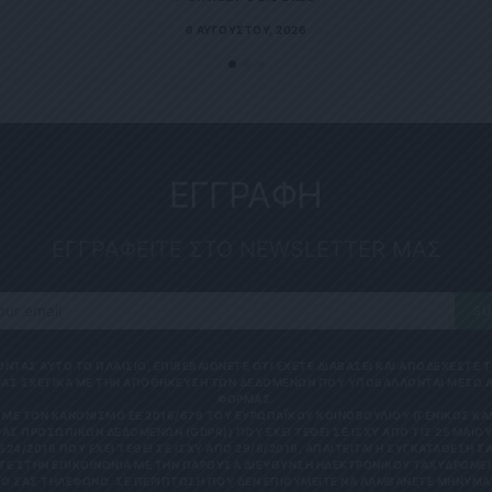
6 ΑΥΓΟΎΣΤΟΥ, 2026
ΕΓΓΡΑΦΗ
ΕΓΓΡΑΦΕΙΤΕ ΣΤΟ NEWSLETTER ΜΑΣ
SU
ΟΝΤΑΣ ΑΥΤΟ ΤΟ ΠΛΑΙΣΙΟ, ΕΠΙΒΕΒΑΙΩΝΕΤΕ ΟΤΙ ΕΧΕΤΕ ΔΙΑΒΑΣΕΙ ΚΑΙ ΑΠΟΔΕΧΕΣΤΕ
ΑΣ ΣΧΕΤΙΚΑ ΜΕ ΤΗΝ ΑΠΟΘΗΚΕΥΣΗ ΤΩΝ ΔΕΔΟΜΕΝΩΝ ΠΟΥ ΥΠΟΒΑΛΛΟΝΤΑΙ ΜΕΣΩ 
ΦΟΡΜΑΣ.
ΜΕ ΤΟΝ ΚΑΝΟΝΙΣΜΌ ΕΕ 2016/679 ΤΟΥ ΕΥΡΩΠΑΪΚΟΎ ΚΟΙΝΟΒΟΥΛΊΟΥ {ΓΕΝΙΚΌΣ Κ
ΑΣ ΠΡΟΣΩΠΙΚΏΝ ΔΕΔΟΜΈΝΩΝ (GDPR)} ΠΟΥ ΈΧΕΙ ΤΕΘΕΊ ΣΕ ΙΣΧΎ ΑΠΌ ΤΙΣ 25 ΜΑΪ́ΟΥ 
624/2019 ΠΟΥ ΈΧΕΙ ΤΕΘΕΊ ΣΕ ΙΣΧΎ ΑΠΌ 29/8/2019, ΑΠΑΙΤΕΊΤΑΙ Η ΣΥΓΚΑΤΆΘΕΣΉ ΣΑ
Ε ΣΤΗΝ ΕΠΙΚΟΙΝΩΝΊΑ ΜΕ ΤΗΝ ΠΑΡΟΎΣΑ ΔΙΕΎΘΥΝΣΗ ΗΛΕΚΤΡΟΝΙΚΟΎ ΤΑΧΥΔΡΟΜΕΊΟ
 ΣΑΣ ΤΗΛΈΦΩΝΟ. ΣΕ ΠΕΡΊΠΤΩΣΗ ΠΟΥ ΔΕΝ ΕΠΙΘΥΜΕΊΤΕ ΝΑ ΛΑΜΒΆΝΕΤΕ ΜΗΝΎΜΑΤΑ