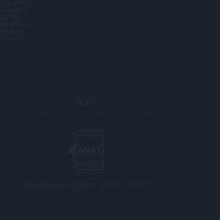
Ε ΑΡΧΕΊΟ ΤΗ
ΏΝΟΥ, ΜΠΟ
 ΕΕ 201
ΕΠΊΣΗΣ ΌΤΙ
ΟΥΝ ΑΠΌΡ
Σ, ΠΑΡΑ
Μ.Η.Τ
Μοναδικός αριθμός Μ.Η.Τ 252176