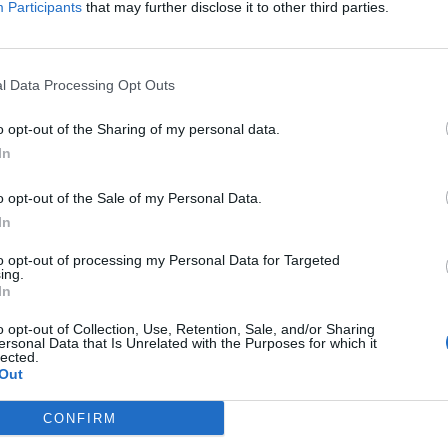
Participants
that may further disclose it to other third parties.
ΕΝΤΕΛΩΣ ΔΩΡΕΑΝ ΣΤΟ EMAIL ΣΑΣ
ΤΙ ΕΧΕΤΕ ΔΙΑΒΑΣΕΙ ΚΑΙ ΑΠΟΔΕΧΕΣΤΕ ΤΟΥΣ ΟΡΟΥΣ ΧΡΗΣΗΣ ΜΑΣ ΣΧΕΤΙΚΑ ΜΕ ΤΗΝ
l Data Processing Opt Outs
ΟΎ ΚΟΙΝΟΒΟΥΛΊΟΥ {ΓΕΝΙΚΌΣ ΚΑΝΟΝΙΣΜΌΣ ΠΡΟΣΤΑΣΊΑΣ ΠΡΟΣΩΠΙΚΏΝ ΔΕΔΟΜΈΝΩΝ (
Σ ΑΥΤΟ ΤΟ ΠΛΑΙΣΙΟ, ΕΠΙΒΕΒΑΙΩΝΕΤΕ ΟΤΙ ΕΧΕΤΕ ΔΙΑΒΑΣΕΙ ΚΑΙ ΑΠΟΔΕΧΕΣΤΕ ΤΟΥ
ΠΌ 29/8/2019, ΑΠΑΙΤΕΊΤΑΙ Η ΣΥΓΚΑΤΆΘΕΣΉ ΣΑΣ ΓΙΑ ΝΑ ΜΕΤΈΧΕΤΕ ΣΤΗΝ ΕΠΙΚΟΙΝΩ
Ε ΤΗΝ ΑΠΟΘΗΚΕΥΣΗ ΤΩΝ ΔΕΔΟΜΕΝΩΝ ΠΟΥ ΥΠΟΒΑΛΛΟΝΤΑΙ ΜΕΣΩ ΑΥΤΗΣ ΤΗΣ ΦΟ
o opt-out of the Sharing of my personal data.
ΩΣΗ ΠΟΥ ΔΕΝ ΕΠΙΘΥΜΕΊΤΕ ΝΑ ΛΑΜΒΆΝΕΤΕ ΜΗΝΎΜΑΤΑ ΚΑΙ ΕΝΗΜΕΡΏΣΕΙΣ ΑΠΌ ΤΗΝ Π
Ν ΚΑΝΟΝΙΣΜΌ ΕΕ 2016/679 ΤΟΥ ΕΥΡΩΠΑΪΚΟΎ ΚΟΙΝΟΒΟΥΛΊΟΥ {ΓΕΝΙΚΌΣ ΚΑΝΟΝΙ
In
ΝΙΚΟΎ ΤΑΧΥΔΡΟΜΕΊΟΥ Ή ΚΑΙ ΤΟΥ ΑΡΙΘΜΟΎ ΤΟΥ ΚΙΝΗΤΟΎ ΣΑΣ ΤΗΛΕΦΏΝΟΥ, ΜΠΟΡΕ
ΣΩΠΙΚΏΝ ΔΕΔΟΜΈΝΩΝ (GDPR)} ΠΟΥ ΈΧΕΙ ΤΕΘΕΊ ΣΕ ΙΣΧΎ ΑΠΌ ΤΙΣ 25 ΜΑΪ́ΟΥ 2018,
ΙΑΓΡΑΦΕΊΤΕ ΚΆΝΟΝΤΑΣ ΚΛΙΚ ΣΤΟ LINK ΠΟΥ ΑΚΟΛΟΥΘΕΊ. ΣΑΣ ΕΝΗΜΕΡΏΝΟΥΜΕ ΕΠΊΣΗ
Υ ΈΧΕΙ ΤΕΘΕΊ ΣΕ ΙΣΧΎ ΑΠΌ 29/8/2019, ΑΠΑΙΤΕΊΤΑΙ Η ΣΥΓΚΑΤΆΘΕΣΉ ΣΑΣ ΓΙΑ ΝΑ Μ
ΠΌΡΡΗΤΑ ΚΑΙ ΔΕΝ ΓΝΩΣΤΟΠΟΙΟΎΝΤΑΙ ΣΕ ΤΡΊΤΟΥΣ. ΕΆΝ ΛΆΒΑΤΕ ΤΟ ΜΉΝΥΜΑ ΑΥΤΌ
Ε ΤΗΝ ΠΑΡΟΎΣΑ ΔΙΕΎΘΥΝΣΗ ΗΛΕΚΤΡΟΝΙΚΟΎ ΤΑΧΥΔΡΟΜΕΊΟΥ Ή ΤΟ ΚΙΝΗΤΌ ΣΑΣ ΤΗΛΈ
o opt-out of the Sale of my Personal Data.
ΔΕΝ ΕΠΙΘΥΜΕΊΤΕ ΝΑ ΛΑΜΒΆΝΕΤΕ ΜΗΝΎΜΑΤΑ ΚΑΙ ΕΝΗΜΕΡΏΣΕΙΣ ΑΠΌ ΤΗΝ ΠΑΡΟΎΣΑ
ΕΎΘΥΝΣΗ Ή/ΚΑΙ ΔΕΝ ΕΠΙΘΥΜΕΊΤΕ ΝΑ ΤΗΡΟΎΜΕ ΑΡΧΕΊΟ ΤΗΣ ΔΙΕΎΘΥΝΣΗΣ ΗΛΕΚΤΡΟΝ
In
ΚΑΙ ΤΟΥ ΑΡΙΘΜΟΎ ΤΟΥ ΚΙΝΗΤΟΎ ΣΑΣ ΤΗΛΕΦΏΝΟΥ, ΜΠΟΡΕΊΤΕ ΝΑ ΑΣΚΉΣΕΤΕ ΤΑ ΔΙΚ
ΟΥ 13,ΠΑΡ.2, ΤΟΥ ΚΑΝΟΝΙΣΜΟΎ ΕΕ 2016/679 ΚΑΙ ΝΑ ΔΙΑΓΡΑΦΕΊΤΕ ΚΆΝΟΝΤΑΣ ΚΛΙΚ
to opt-out of processing my Personal Data for Targeted
Σ ΕΝΗΜΕΡΏΝΟΥΜΕ ΕΠΊΣΗΣ ΌΤΙ Η ΔΙΕΎΘΥΝΣΗ ΗΛΕΚΤΡΟΝΙΚΟΎ ΣΑΣ ΤΑΧΥΔΡΟΜΕΊΟΥ 
ing.
ΝΟ, ΠΑΡΑΜΈΝΟΥΝ ΑΠΌΡΡΗΤΑ ΚΑΙ ΔΕΝ ΓΝΩΣΤΟΠΟΙΟΎΝΤΑΙ ΣΕ ΤΡΊΤΟΥΣ. ΕΆΝ ΛΆΒΑΤ
In
ΛΆΘΟΣ, ΠΑΡΑΚΑΛΟΎΜΕ ΔΕΧΘΕΊΤΕ ΤΙΣ ΑΠΟΛΟΓΊΕΣ ΜΑΣ ΓΙΑ ΤΗΝ ΕΝΌΧΛΗΣΗ.
o opt-out of Collection, Use, Retention, Sale, and/or Sharing
ersonal Data that Is Unrelated with the Purposes for which it
lected.
Out
CONFIRM