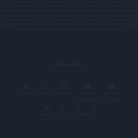
 ΑΠΌ ΤΗΝ ΠΑΡΟΎΣΑ ΗΛΕΚΤΡΟΝΙΚΉ ΔΙΕΎΘΥΝΣΗ Ή/ΚΑΙ ΔΕΝ ΕΠΙΘΥΜΕΊΤΕ ΝΑ ΤΗΡΟΎΜ
ΝΣΗΣ ΗΛΕΚΤΡΟΝΙΚΟΎ ΤΑΧΥΔΡΟΜΕΊΟΥ Ή ΚΑΙ ΤΟΥ ΑΡΙΘΜΟΎ ΤΟΥ ΚΙΝΗΤΟΎ ΣΑΣ ΤΗΛΕΦ
ΝΑ ΑΣΚΉΣΕΤΕ ΤΑ ΔΙΚΑΙΏΜΑΤΆ ΣΑΣ ΒΆΣΕΙ ΤΟΥ ΆΡΘΡΟΥ 13,ΠΑΡ.2, ΤΟΥ ΚΑΝΟΝΙΣΜΟΎ
 ΝΑ ΔΙΑΓΡΑΦΕΊΤΕ ΚΆΝΟΝΤΑΣ ΚΛΙΚ ΣΤΟ LINK ΠΟΥ ΑΚΟΛΟΥΘΕΊ. ΣΑΣ ΕΝΗΜΕΡΏΝΟΥΜΕ 
ΥΝΣΗ ΗΛΕΚΤΡΟΝΙΚΟΎ ΣΑΣ ΤΑΧΥΔΡΟΜΕΊΟΥ Ή ΤΟ ΚΙΝΗΤΌ ΣΑΣ ΤΗΛΈΦΩΝΟ, ΠΑΡΑΜΈΝ
ΑΙ ΔΕΝ ΓΝΩΣΤΟΠΟΙΟΎΝΤΑΙ ΣΕ ΤΡΊΤΟΥΣ. ΕΆΝ ΛΆΒΑΤΕ ΤΟ ΜΉΝΥΜΑ ΑΥΤΌ ΚΑΤΆ ΛΆΘΟ
ΚΑΛΟΎΜΕ ΔΕΧΘΕΊΤΕ ΤΙΣ ΑΠΟΛΟΓΊΕΣ ΜΑΣ ΓΙΑ ΤΗΝ ΕΝΌΧΛΗΣΗ.
SOCIAL LINKS
FACEBOOK
TWITTER
INSTAGRAM
YOUTUBE
TELEGRAM
SUBSCRIBERS
FOLLOWERS
LINKEDIN
VIBER
WHATSAPP
MAIL