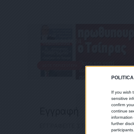
ΕΦΗΜΕΡΊΔΑ
Political 14.11.24
14 ΝΟΕΜΒΡΊΟΥ, 2024
ΔΕΊΤΕ ΠΕΡΙΣΣΌΤΕΡΑ
POLITICA
If you wish 
sensitive in
confirm you
Εγγραφή
continue se
information 
further disc
ΕΓΓΡΑΦΕΙΤΕ ΣΤΟ NEWSLETTER
participants
ΕΓΓΡΑΦ