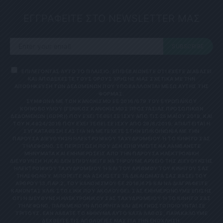
ΕΓΓΡΑΦΕΙΤΕ ΣΤΟ NEWSLETTER ΜΑΣ
SUBSCRIBE
ΕΠΙΛΕΓΟΝΤΑΣ ΑΥΤΟ ΤΟ ΠΛΑΙΣΙΟ, ΕΠΙΒΕΒΑΙΩΝΕΤΕ ΟΤΙ ΕΧΕΤΕ ΔΙΑΒΑΣΕΙ
ΚΑΙ ΑΠΟΔΕΧΕΣΤΕ ΤΟΥΣ ΟΡΟΥΣ ΧΡΗΣΗΣ ΜΑΣ ΣΧΕΤΙΚΑ ΜΕ ΤΗΝ
ΑΠΟΘΗΚΕΥΣΗ ΤΩΝ ΔΕΔΟΜΕΝΩΝ ΠΟΥ ΥΠΟΒΑΛΛΟΝΤΑΙ ΜΕΣΩ ΑΥΤΗΣ ΤΗΣ
ΦΟΡΜΑΣ.
ΣΎΜΦΩΝΑ ΜΕ ΤΟΝ ΚΑΝΟΝΙΣΜΌ ΕΕ 2016/679 ΤΟΥ ΕΥΡΩΠΑΪΚΟΎ
ΚΟΙΝΟΒΟΥΛΊΟΥ {ΓΕΝΙΚΌΣ ΚΑΝΟΝΙΣΜΌΣ ΠΡΟΣΤΑΣΊΑΣ ΠΡΟΣΩΠΙΚΏΝ
ΔΕΔΟΜΈΝΩΝ (GDPR)} ΠΟΥ ΈΧΕΙ ΤΕΘΕΊ ΣΕ ΙΣΧΎ ΑΠΌ ΤΙΣ 25 ΜΑΪ́ΟΥ 2018, ΚΑΙ
ΤΟΥ Ν.4624/2019 ΠΟΥ ΈΧΕΙ ΤΕΘΕΊ ΣΕ ΙΣΧΎ ΑΠΌ 29/8/2019, ΑΠΑΙΤΕΊΤΑΙ Η
ΣΥΓΚΑΤΆΘΕΣΉ ΣΑΣ ΓΙΑ ΝΑ ΜΕΤΈΧΕΤΕ ΣΤΗΝ ΕΠΙΚΟΙΝΩΝΊΑ ΜΕ ΤΗΝ
ΠΑΡΟΎΣΑ ΔΙΕΎΘΥΝΣΗ ΗΛΕΚΤΡΟΝΙΚΟΎ ΤΑΧΥΔΡΟΜΕΊΟΥ Ή ΤΟ ΚΙΝΗΤΌ ΣΑΣ Τ
ΗΛΈΦΩΝΟ. ΣΕ ΠΕΡΊΠΤΩΣΗ ΠΟΥ ΔΕΝ ΕΠΙΘΥΜΕΊΤΕ ΝΑ ΛΑΜΒΆΝΕΤΕ Μ
ΗΝΎΜΑΤΑ ΚΑΙ ΕΝΗΜΕΡΏΣΕΙΣ ΑΠΌ ΤΗΝ ΠΑΡΟΎΣΑ ΗΛΕΚΤΡΟΝΙΚΉ Δ
ΙΕΎΘΥΝΣΗ Ή/ΚΑΙ ΔΕΝ ΕΠΙΘΥΜΕΊΤΕ ΝΑ ΤΗΡΟΎΜΕ ΑΡΧΕΊΟ ΤΗΣ ΔΙΕΎΘΥΝΣΗΣ ΗΛ
ΕΚΤΡΟΝΙΚΟΎ ΤΑΧΥΔΡΟΜΕΊΟΥ Ή ΚΑΙ ΤΟΥ ΑΡΙΘΜΟΎ ΤΟΥ ΚΙΝΗΤΟΎ ΣΑΣ ΤΗΛ
ΕΦΏΝΟΥ, ΜΠΟΡΕΊΤΕ ΝΑ ΑΣΚΉΣΕΤΕ ΤΑ ΔΙΚΑΙΏΜΑΤΆ ΣΑΣ ΒΆΣΕΙ ΤΟΥ ΆΡΘ
ΡΟΥ 13,ΠΑΡ.2, ΤΟΥ ΚΑΝΟΝΙΣΜΟΎ ΕΕ 2016/679 ΚΑΙ ΝΑ ΔΙΑΓΡΑΦΕΊΤΕ ΚΆΝ
ΟΝΤΑΣ ΚΛΙΚ ΣΤΟ LINK ΠΟΥ ΑΚΟΛΟΥΘΕΊ. ΣΑΣ ΕΝΗΜΕΡΏΝΟΥΜΕ ΕΠΊΣΗΣ ΌΤΙ
Η ΔΙΕΎΘΥΝΣΗ ΗΛΕΚΤΡΟΝΙΚΟΎ ΣΑΣ ΤΑΧΥΔΡΟΜΕΊΟΥ Ή ΤΟ ΚΙΝΗΤΌ ΣΑΣ ΤΗΛΈ
ΦΩΝΟ, ΠΑΡΑΜΈΝΟΥΝ ΑΠΌΡΡΗΤΑ ΚΑΙ ΔΕΝ ΓΝΩΣΤΟΠΟΙΟΎΝΤΑΙ ΣΕ ΤΡΊΤ
ΟΥΣ. ΕΆΝ ΛΆΒΑΤΕ ΤΟ ΜΉΝΥΜΑ ΑΥΤΌ ΚΑΤΆ ΛΆΘΟΣ, ΠΑΡΑΚΑΛΟΎΜΕ ΔΕΧΘ
ΕΊΤΕ ΤΙΣ ΑΠΟΛΟΓΊΕΣ ΜΑΣ ΓΙΑ ΤΗΝ ΕΝΌΧΛΗΣΗ.