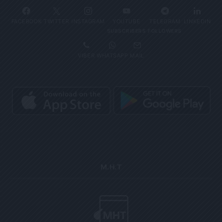
FACEBOOK
TWITTER
INSTAGRAM
YOUTUBE
TELEGRAM
LINKEDIN
SUBSCRIBERS
FOLLOWERS
VIBER
WHATSAPP
MAIL
Μ.Η.Τ