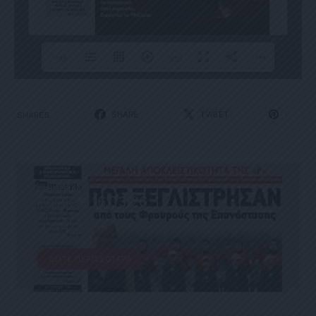
1/48
1
SHARE
TWEET
SHARES
1
ΕΦΗΜΕΡΊΔΑ
Political 16.03.26
16 ΜΑΡΤΊΟΥ, 2026
ΔΕΊΤΕ ΠΕΡΙΣΣΌΤΕΡΑ