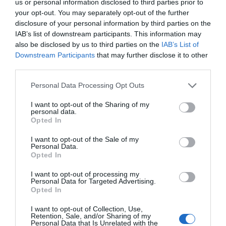
us or personal information disclosed to third parties prior to
your opt-out. You may separately opt-out of the further
SUBSCRIBE
disclosure of your personal information by third parties on the
ΔΕΊΤΕ ΕΠΊΣΗΣ...
IAB’s list of downstream participants. This information may
also be disclosed by us to third parties on the
IAB’s List of
ΕΠΙΛΕΓΟΝΤΑΣ ΑΥΤΟ ΤΟ ΠΛΑΙΣΙΟ, ΕΠΙΒΕΒΑΙΩΝΕΤΕ ΟΤΙ ΕΧΕΤΕ
Downstream Participants
that may further disclose it to other
ΔΙΑΒΑΣΕΙ ΚΑΙ ΑΠΟΔΕΧΕΣΤΕ ΤΟΥΣ ΟΡΟΥΣ ΧΡΗΣΗΣ ΜΑΣ ΣΧΕΤΙΚΑ ΜΕ
ΤΗΝ ΑΠΟΘΗΚΕΥΣΗ ΤΩΝ ΔΕΔΟΜΕΝΩΝ ΠΟΥ ΥΠΟΒΑΛΛΟΝΤΑΙ ΜΕΣΩ
third parties.
ΑΥΤΗΣ ΤΗΣ ΦΟΡΜΑΣ.
ΣΎΜΦΩΝΑ ΜΕ ΤΟΝ ΚΑΝΟΝΙΣΜΌ ΕΕ 2016/679 ΤΟΥ ΕΥΡΩΠΑΪΚΟΎ
Personal Data Processing Opt Outs
ΚΟΙΝΟΒΟΥΛΊΟΥ {ΓΕΝΙΚΌΣ ΚΑΝΟΝΙΣΜΌΣ ΠΡΟΣΤΑΣΊΑΣ ΠΡΟΣΩΠΙΚΏΝ
ΔΕΔΟΜΈΝΩΝ (GDPR)} ΠΟΥ ΈΧΕΙ ΤΕΘΕΊ ΣΕ ΙΣΧΎ ΑΠΌ ΤΙΣ 25 ΜΑΪ́ΟΥ
2018, ΚΑΙ ΤΟΥ Ν.4624/2019 ΠΟΥ ΈΧΕΙ ΤΕΘΕΊ ΣΕ ΙΣΧΎ ΑΠΌ
I want to opt-out of the Sharing of my
29/8/2019, ΑΠΑΙΤΕΊΤΑΙ Η ΣΥΓΚΑΤΆΘΕΣΉ ΣΑΣ ΓΙΑ ΝΑ ΜΕΤΈΧΕΤΕ
personal data.
ΣΤΗΝ ΕΠΙΚΟΙΝΩΝΊΑ ΜΕ ΤΗΝ ΠΑΡΟΎΣΑ ΔΙΕΎΘΥΝΣΗ ΗΛΕΚΤΡΟΝΙΚΟΎ
Opted In
ΤΑΧΥΔΡΟΜΕΊΟΥ Ή ΤΟ ΚΙΝΗΤΌ ΣΑΣ ΤΗΛΈΦΩΝΟ. ΣΕ ΠΕΡΊΠΤΩΣΗ ΠΟΥ Δ
ΕΝ ΕΠΙΘΥΜΕΊΤΕ ΝΑ ΛΑΜΒΆΝΕΤΕ ΜΗΝΎΜΑΤΑ ΚΑΙ ΕΝΗΜΕΡΏΣΕΙΣ ΑΠΌ Τ
I want to opt-out of the Sale of my
ΗΝ ΠΑΡΟΎΣΑ ΗΛΕΚΤΡΟΝΙΚΉ ΔΙΕΎΘΥΝΣΗ Ή/ΚΑΙ ΔΕΝ ΕΠΙΘΥΜΕΊΤΕ ΝΑ ΤΗ
Personal Data.
ΡΟΎΜΕ ΑΡΧΕΊΟ ΤΗΣ ΔΙΕΎΘΥΝΣΗΣ ΗΛΕΚΤΡΟΝΙΚΟΎ ΤΑ
ΧΥΔΡΟΜΕΊΟΥ Ή ΚΑΙ ΤΟΥ ΑΡΙΘΜΟΎ ΤΟΥ ΚΙΝΗΤΟΎ ΣΑΣ ΤΗΛ
Opted In
ΕΦΏΝΟΥ, ΜΠΟΡΕΊΤΕ ΝΑ ΑΣΚΉΣΕΤΕ ΤΑ ΔΙΚΑΙΏΜΑΤΆ ΣΑΣ ΒΆΣΕΙ ΤΟΥ
ΆΡΘΡΟΥ 13,ΠΑΡ.2, ΤΟΥ ΚΑΝΟΝΙΣΜΟΎ ΕΕ 2016/679 ΚΑΙ ΝΑ ΔΙΑ
I want to opt-out of processing my
ΓΡΑΦΕΊΤΕ ΚΆΝΟΝΤΑΣ ΚΛΙΚ ΣΤΟ LINK ΠΟΥ ΑΚΟΛΟΥΘΕΊ. ΣΑΣ ΕΝΗ
Personal Data for Targeted Advertising.
ΜΕΡΏΝΟΥΜΕ ΕΠΊΣΗΣ ΌΤΙ Η ΔΙΕΎΘΥΝΣΗ ΗΛΕΚΤΡΟΝΙΚΟΎ ΣΑΣ ΤΑΧ
Opted In
ΥΔΡΟΜΕΊΟΥ Ή ΤΟ ΚΙΝΗΤΌ ΣΑΣ ΤΗΛΈΦΩΝΟ, ΠΑΡΑΜΈΝΟΥΝ ΑΠΌΡ
ΡΗΤΑ ΚΑΙ ΔΕΝ ΓΝΩΣΤΟΠΟΙΟΎΝΤΑΙ ΣΕ ΤΡΊΤΟΥΣ. ΕΆΝ ΛΆΒΑΤΕ ΤΟ Μ
ΉΝΥΜΑ ΑΥΤΌ ΚΑΤΆ ΛΆΘΟΣ, ΠΑΡΑΚΑΛΟΎΜΕ ΔΕΧΘΕΊΤΕ ΤΙΣ ΑΠΟΛ
I want to opt-out of Collection, Use,
ΟΓΊΕΣ ΜΑΣ ΓΙΑ ΤΗΝ ΕΝΌΧΛΗΣΗ.
Retention, Sale, and/or Sharing of my
Personal Data that Is Unrelated with the