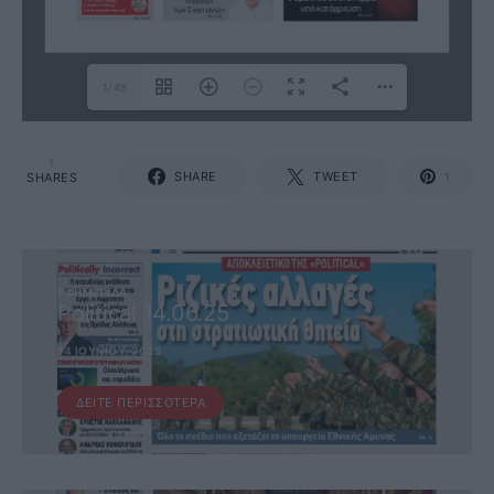
1/48
1
SHARE
TWEET
SHARES
1
ΕΦΗΜΕΡΊΔΑ
Political 14.06.25
14 ΙΟΥΝΊΟΥ, 2025
ΔΕΊΤΕ ΠΕΡΙΣΣΌΤΕΡΑ