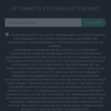
ΕΓΓΡΑΦΕΙΤΕ ΣΤΟ NEWSLETTER ΜΑΣ
SUBSCRIBE
ΕΠΙΛΕΓΟΝΤΑΣ ΑΥΤΟ ΤΟ ΠΛΑΙΣΙΟ, ΕΠΙΒΕΒΑΙΩΝΕΤΕ ΟΤΙ ΕΧΕΤΕ ΔΙΑΒΑΣΕΙ
ΚΑΙ ΑΠΟΔΕΧΕΣΤΕ ΤΟΥΣ ΟΡΟΥΣ ΧΡΗΣΗΣ ΜΑΣ ΣΧΕΤΙΚΑ ΜΕ ΤΗΝ
ΑΠΟΘΗΚΕΥΣΗ ΤΩΝ ΔΕΔΟΜΕΝΩΝ ΠΟΥ ΥΠΟΒΑΛΛΟΝΤΑΙ ΜΕΣΩ ΑΥΤΗΣ ΤΗΣ
ΦΟΡΜΑΣ.
ΣΎΜΦΩΝΑ ΜΕ ΤΟΝ ΚΑΝΟΝΙΣΜΌ ΕΕ 2016/679 ΤΟΥ ΕΥΡΩΠΑΪΚΟΎ
ΚΟΙΝΟΒΟΥΛΊΟΥ {ΓΕΝΙΚΌΣ ΚΑΝΟΝΙΣΜΌΣ ΠΡΟΣΤΑΣΊΑΣ ΠΡΟΣΩΠΙΚΏΝ
ΔΕΔΟΜΈΝΩΝ (GDPR)} ΠΟΥ ΈΧΕΙ ΤΕΘΕΊ ΣΕ ΙΣΧΎ ΑΠΌ ΤΙΣ 25 ΜΑΪ́ΟΥ 2018, ΚΑΙ
ΤΟΥ Ν.4624/2019 ΠΟΥ ΈΧΕΙ ΤΕΘΕΊ ΣΕ ΙΣΧΎ ΑΠΌ 29/8/2019, ΑΠΑΙΤΕΊΤΑΙ Η
ΣΥΓΚΑΤΆΘΕΣΉ ΣΑΣ ΓΙΑ ΝΑ ΜΕΤΈΧΕΤΕ ΣΤΗΝ ΕΠΙΚΟΙΝΩΝΊΑ ΜΕ ΤΗΝ
ΠΑΡΟΎΣΑ ΔΙΕΎΘΥΝΣΗ ΗΛΕΚΤΡΟΝΙΚΟΎ ΤΑΧΥΔΡΟΜΕΊΟΥ Ή ΤΟ ΚΙΝΗΤΌ ΣΑΣ Τ
ΗΛΈΦΩΝΟ. ΣΕ ΠΕΡΊΠΤΩΣΗ ΠΟΥ ΔΕΝ ΕΠΙΘΥΜΕΊΤΕ ΝΑ ΛΑΜΒΆΝΕΤΕ Μ
ΗΝΎΜΑΤΑ ΚΑΙ ΕΝΗΜΕΡΏΣΕΙΣ ΑΠΌ ΤΗΝ ΠΑΡΟΎΣΑ ΗΛΕΚΤΡΟΝΙΚΉ Δ
ΙΕΎΘΥΝΣΗ Ή/ΚΑΙ ΔΕΝ ΕΠΙΘΥΜΕΊΤΕ ΝΑ ΤΗΡΟΎΜΕ ΑΡΧΕΊΟ ΤΗΣ ΔΙΕΎΘΥΝΣΗΣ ΗΛ
ΕΚΤΡΟΝΙΚΟΎ ΤΑΧΥΔΡΟΜΕΊΟΥ Ή ΚΑΙ ΤΟΥ ΑΡΙΘΜΟΎ ΤΟΥ ΚΙΝΗΤΟΎ ΣΑΣ ΤΗΛ
ΕΦΏΝΟΥ, ΜΠΟΡΕΊΤΕ ΝΑ ΑΣΚΉΣΕΤΕ ΤΑ ΔΙΚΑΙΏΜΑΤΆ ΣΑΣ ΒΆΣΕΙ ΤΟΥ ΆΡΘ
ΡΟΥ 13,ΠΑΡ.2, ΤΟΥ ΚΑΝΟΝΙΣΜΟΎ ΕΕ 2016/679 ΚΑΙ ΝΑ ΔΙΑΓΡΑΦΕΊΤΕ ΚΆΝ
ΟΝΤΑΣ ΚΛΙΚ ΣΤΟ LINK ΠΟΥ ΑΚΟΛΟΥΘΕΊ. ΣΑΣ ΕΝΗΜΕΡΏΝΟΥΜΕ ΕΠΊΣΗΣ ΌΤΙ
Η ΔΙΕΎΘΥΝΣΗ ΗΛΕΚΤΡΟΝΙΚΟΎ ΣΑΣ ΤΑΧΥΔΡΟΜΕΊΟΥ Ή ΤΟ ΚΙΝΗΤΌ ΣΑΣ ΤΗΛΈ
ΦΩΝΟ, ΠΑΡΑΜΈΝΟΥΝ ΑΠΌΡΡΗΤΑ ΚΑΙ ΔΕΝ ΓΝΩΣΤΟΠΟΙΟΎΝΤΑΙ ΣΕ ΤΡΊΤ
ΟΥΣ. ΕΆΝ ΛΆΒΑΤΕ ΤΟ ΜΉΝΥΜΑ ΑΥΤΌ ΚΑΤΆ ΛΆΘΟΣ, ΠΑΡΑΚΑΛΟΎΜΕ ΔΕΧΘ
ΕΊΤΕ ΤΙΣ ΑΠΟΛΟΓΊΕΣ ΜΑΣ ΓΙΑ ΤΗΝ ΕΝΌΧΛΗΣΗ.