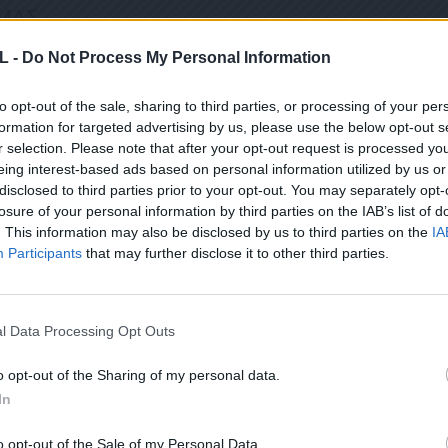
 ΜΑΣ
L -
Do Not Process My Personal Information
to opt-out of the sale, sharing to third parties, or processing of your per
ΤΙ ΕΧΕΤΕ ΔΙΑΒΑΣΕΙ ΚΑΙ ΑΠΟΔΕΧΕΣΤΕ ΤΟΥΣ ΟΡΟΥΣ ΧΡΗΣΗΣ ΜΑΣ ΣΧΕΤΙΚΑ ΜΕ ΤΗΝ
formation for targeted advertising by us, please use the below opt-out s
r selection. Please note that after your opt-out request is processed y
ΟΎ ΚΟΙΝΟΒΟΥΛΊΟΥ {ΓΕΝΙΚΌΣ ΚΑΝΟΝΙΣΜΌΣ ΠΡΟΣΤΑΣΊΑΣ ΠΡΟΣΩΠΙΚΏΝ ΔΕΔΟΜΈΝΩΝ (
eing interest-based ads based on personal information utilized by us or
ΠΌ 29/8/2019, ΑΠΑΙΤΕΊΤΑΙ Η ΣΥΓΚΑΤΆΘΕΣΉ ΣΑΣ ΓΙΑ ΝΑ ΜΕΤΈΧΕΤΕ ΣΤΗΝ ΕΠΙΚΟΙΝΩ
ΩΣΗ ΠΟΥ ΔΕΝ ΕΠΙΘΥΜΕΊΤΕ ΝΑ ΛΑΜΒΆΝΕΤΕ ΜΗΝΎΜΑΤΑ ΚΑΙ ΕΝΗΜΕΡΏΣΕΙΣ ΑΠΌ ΤΗΝ Π
disclosed to third parties prior to your opt-out. You may separately opt-
ΝΙΚΟΎ ΤΑΧΥΔΡΟΜΕΊΟΥ Ή ΚΑΙ ΤΟΥ ΑΡΙΘΜΟΎ ΤΟΥ ΚΙΝΗΤΟΎ ΣΑΣ ΤΗΛΕΦΏΝΟΥ, ΜΠΟΡΕ
losure of your personal information by third parties on the IAB’s list of
ΙΑΓΡΑΦΕΊΤΕ ΚΆΝΟΝΤΑΣ ΚΛΙΚ ΣΤΟ LINK ΠΟΥ ΑΚΟΛΟΥΘΕΊ. ΣΑΣ ΕΝΗΜΕΡΏΝΟΥΜΕ ΕΠΊΣΗ
ΠΌΡΡΗΤΑ ΚΑΙ ΔΕΝ ΓΝΩΣΤΟΠΟΙΟΎΝΤΑΙ ΣΕ ΤΡΊΤΟΥΣ. ΕΆΝ ΛΆΒΑΤΕ ΤΟ ΜΉΝΥΜΑ ΑΥΤΌ
. This information may also be disclosed by us to third parties on the
IA
ΕΙΤΕ ΣΤΟ NEWSLETTER ΜΑΣ ΓΙΑ ΝΑ ΛΑΜΒΑΝΕΤΕ ΤΗΝ ΕΦ
Participants
that may further disclose it to other third parties.
ΕΝΤΕΛΩΣ ΔΩΡΕΑΝ ΣΤΟ EMAIL ΣΑΣ
l Data Processing Opt Outs
Σ ΑΥΤΟ ΤΟ ΠΛΑΙΣΙΟ, ΕΠΙΒΕΒΑΙΩΝΕΤΕ ΟΤΙ ΕΧΕΤΕ ΔΙΑΒΑΣΕΙ ΚΑΙ ΑΠΟΔΕΧΕΣΤΕ ΤΟΥ
Ε ΤΗΝ ΑΠΟΘΗΚΕΥΣΗ ΤΩΝ ΔΕΔΟΜΕΝΩΝ ΠΟΥ ΥΠΟΒΑΛΛΟΝΤΑΙ ΜΕΣΩ ΑΥΤΗΣ ΤΗΣ ΦΟ
o opt-out of the Sharing of my personal data.
Ν ΚΑΝΟΝΙΣΜΌ ΕΕ 2016/679 ΤΟΥ ΕΥΡΩΠΑΪΚΟΎ ΚΟΙΝΟΒΟΥΛΊΟΥ {ΓΕΝΙΚΌΣ ΚΑΝΟΝΙ
In
ΣΩΠΙΚΏΝ ΔΕΔΟΜΈΝΩΝ (GDPR)} ΠΟΥ ΈΧΕΙ ΤΕΘΕΊ ΣΕ ΙΣΧΎ ΑΠΌ ΤΙΣ 25 ΜΑΪ́ΟΥ 2018,
Υ ΈΧΕΙ ΤΕΘΕΊ ΣΕ ΙΣΧΎ ΑΠΌ 29/8/2019, ΑΠΑΙΤΕΊΤΑΙ Η ΣΥΓΚΑΤΆΘΕΣΉ ΣΑΣ ΓΙΑ ΝΑ Μ
Ε ΤΗΝ ΠΑΡΟΎΣΑ ΔΙΕΎΘΥΝΣΗ ΗΛΕΚΤΡΟΝΙΚΟΎ ΤΑΧΥΔΡΟΜΕΊΟΥ Ή ΤΟ ΚΙΝΗΤΌ ΣΑΣ ΤΗΛΈ
o opt-out of the Sale of my Personal Data.
ΔΕΝ ΕΠΙΘΥΜΕΊΤΕ ΝΑ ΛΑΜΒΆΝΕΤΕ ΜΗΝΎΜΑΤΑ ΚΑΙ ΕΝΗΜΕΡΏΣΕΙΣ ΑΠΌ ΤΗΝ ΠΑΡΟΎΣΑ