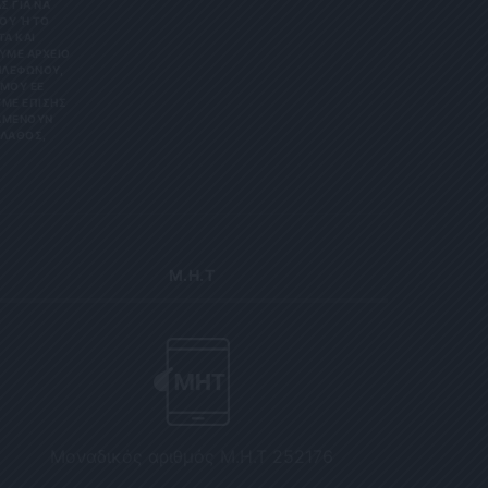
Σ ΓΙΑ ΝΑ
Υ Ή ΤΟ Κ
 ΚΑΙ Ε
Ε ΑΡΧΕΊΟ ΤΗ
ΏΝΟΥ, ΜΠΟ
 ΕΕ 201
ΕΠΊΣΗΣ ΌΤΙ
ΟΥΝ ΑΠΌΡ
Σ, ΠΑΡΑ
Μ.Η.Τ
Μοναδικός αριθμός Μ.Η.Τ 252176