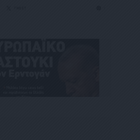
TWEET
1