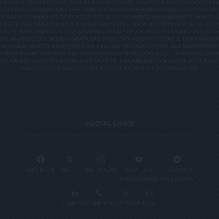
624/2019 ΠΟΥ ΈΧΕΙ ΤΕΘΕΊ ΣΕ ΙΣΧΎ ΑΠΌ 29/8/2019, ΑΠΑΙΤΕΊΤΑΙ Η ΣΥΓΚΑΤΆΘΕΣΉ ΣΑ
Ε ΣΤΗΝ ΕΠΙΚΟΙΝΩΝΊΑ ΜΕ ΤΗΝ ΠΑΡΟΎΣΑ ΔΙΕΎΘΥΝΣΗ ΗΛΕΚΤΡΟΝΙΚΟΎ ΤΑΧΥΔΡΟΜΕΊΟ
 ΣΑΣ ΤΗΛΈΦΩΝΟ. ΣΕ ΠΕΡΊΠΤΩΣΗ ΠΟΥ ΔΕΝ ΕΠΙΘΥΜΕΊΤΕ ΝΑ ΛΑΜΒΆΝΕΤΕ ΜΗΝΎΜΑΤΑ
 ΑΠΌ ΤΗΝ ΠΑΡΟΎΣΑ ΗΛΕΚΤΡΟΝΙΚΉ ΔΙΕΎΘΥΝΣΗ Ή/ΚΑΙ ΔΕΝ ΕΠΙΘΥΜΕΊΤΕ ΝΑ ΤΗΡΟΎΜ
ΝΣΗΣ ΗΛΕΚΤΡΟΝΙΚΟΎ ΤΑΧΥΔΡΟΜΕΊΟΥ Ή ΚΑΙ ΤΟΥ ΑΡΙΘΜΟΎ ΤΟΥ ΚΙΝΗΤΟΎ ΣΑΣ ΤΗΛΕΦ
ΝΑ ΑΣΚΉΣΕΤΕ ΤΑ ΔΙΚΑΙΏΜΑΤΆ ΣΑΣ ΒΆΣΕΙ ΤΟΥ ΆΡΘΡΟΥ 13,ΠΑΡ.2, ΤΟΥ ΚΑΝΟΝΙΣΜΟΎ
 ΝΑ ΔΙΑΓΡΑΦΕΊΤΕ ΚΆΝΟΝΤΑΣ ΚΛΙΚ ΣΤΟ LINK ΠΟΥ ΑΚΟΛΟΥΘΕΊ. ΣΑΣ ΕΝΗΜΕΡΏΝΟΥΜΕ 
ΥΝΣΗ ΗΛΕΚΤΡΟΝΙΚΟΎ ΣΑΣ ΤΑΧΥΔΡΟΜΕΊΟΥ Ή ΤΟ ΚΙΝΗΤΌ ΣΑΣ ΤΗΛΈΦΩΝΟ, ΠΑΡΑΜΈΝ
ΑΙ ΔΕΝ ΓΝΩΣΤΟΠΟΙΟΎΝΤΑΙ ΣΕ ΤΡΊΤΟΥΣ. ΕΆΝ ΛΆΒΑΤΕ ΤΟ ΜΉΝΥΜΑ ΑΥΤΌ ΚΑΤΆ ΛΆΘΟ
ΚΑΛΟΎΜΕ ΔΕΧΘΕΊΤΕ ΤΙΣ ΑΠΟΛΟΓΊΕΣ ΜΑΣ ΓΙΑ ΤΗΝ ΕΝΌΧΛΗΣΗ.
SOCIAL LINKS
FACEBOOK
TWITTER
INSTAGRAM
YOUTUBE
TELEGRAM
SUBSCRIBERS
FOLLOWERS
LINKEDIN
VIBER
WHATSAPP
MAIL