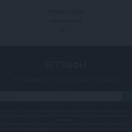
Political 07.08.26
7 ΑΥΓΟΎΣΤΟΥ, 2026
ΕΓΓΡΑΦΗ
ΕΓΓΡΑΦΕΙΤΕ ΣΤΟ NEWSLETTER ΜΑΣ
SU
ΟΝΤΑΣ ΑΥΤΟ ΤΟ ΠΛΑΙΣΙΟ, ΕΠΙΒΕΒΑΙΩΝΕΤΕ ΟΤΙ ΕΧΕΤΕ ΔΙΑΒΑΣΕΙ ΚΑΙ ΑΠΟΔΕΧΕΣΤΕ
ΑΣ ΣΧΕΤΙΚΑ ΜΕ ΤΗΝ ΑΠΟΘΗΚΕΥΣΗ ΤΩΝ ΔΕΔΟΜΕΝΩΝ ΠΟΥ ΥΠΟΒΑΛΛΟΝΤΑΙ ΜΕΣΩ 
ΦΟΡΜΑΣ.
ΜΕ ΤΟΝ ΚΑΝΟΝΙΣΜΌ ΕΕ 2016/679 ΤΟΥ ΕΥΡΩΠΑΪΚΟΎ ΚΟΙΝΟΒΟΥΛΊΟΥ {ΓΕΝΙΚΌΣ Κ
ΑΣ ΠΡΟΣΩΠΙΚΏΝ ΔΕΔΟΜΈΝΩΝ (GDPR)} ΠΟΥ ΈΧΕΙ ΤΕΘΕΊ ΣΕ ΙΣΧΎ ΑΠΌ ΤΙΣ 25 ΜΑΪ́ΟΥ 