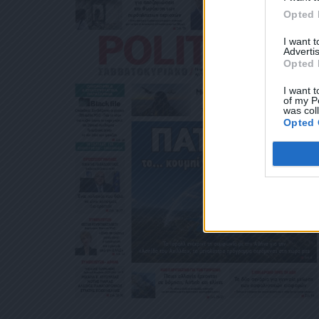
ΛΕΚΤΡΟΝΙΚΉ ΔΙ
Opted 
ΧΥΔΡΟΜΕΊΟΥ Ή 
ΒΆΣΕΙ ΤΟΥ ΆΡΘΡ
I want 
ΑΚΟΛΟΥΘΕΊ. ΣΑ
Advertis
ΤΌ ΣΑΣ ΤΗΛΈΦΩ
Opted 
ΜΑ ΑΥΤΌ ΚΑΤΆ 
I want t
of my P
was col
Opted 