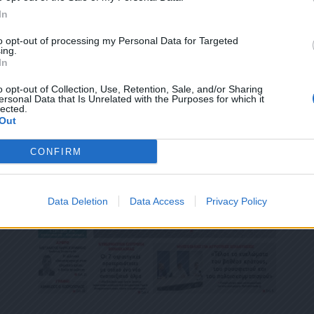
ΕΎΘΥΝΣΗ Ή/ΚΑΙ ΔΕΝ ΕΠΙΘΥΜΕΊΤΕ ΝΑ ΤΗΡΟΎΜΕ ΑΡΧΕΊΟ ΤΗΣ ΔΙΕΎΘΥΝΣΗΣ ΗΛΕΚΤΡΟΝ
In
ΚΑΙ ΤΟΥ ΑΡΙΘΜΟΎ ΤΟΥ ΚΙΝΗΤΟΎ ΣΑΣ ΤΗΛΕΦΏΝΟΥ, ΜΠΟΡΕΊΤΕ ΝΑ ΑΣΚΉΣΕΤΕ ΤΑ ΔΙΚ
ΟΥ 13,ΠΑΡ.2, ΤΟΥ ΚΑΝΟΝΙΣΜΟΎ ΕΕ 2016/679 ΚΑΙ ΝΑ ΔΙΑΓΡΑΦΕΊΤΕ ΚΆΝΟΝΤΑΣ ΚΛΙΚ
to opt-out of processing my Personal Data for Targeted
Σ ΕΝΗΜΕΡΏΝΟΥΜΕ ΕΠΊΣΗΣ ΌΤΙ Η ΔΙΕΎΘΥΝΣΗ ΗΛΕΚΤΡΟΝΙΚΟΎ ΣΑΣ ΤΑΧΥΔΡΟΜΕΊΟΥ 
ing.
ΝΟ, ΠΑΡΑΜΈΝΟΥΝ ΑΠΌΡΡΗΤΑ ΚΑΙ ΔΕΝ ΓΝΩΣΤΟΠΟΙΟΎΝΤΑΙ ΣΕ ΤΡΊΤΟΥΣ. ΕΆΝ ΛΆΒΑΤ
In
ΛΆΘΟΣ, ΠΑΡΑΚΑΛΟΎΜΕ ΔΕΧΘΕΊΤΕ ΤΙΣ ΑΠΟΛΟΓΊΕΣ ΜΑΣ ΓΙΑ ΤΗΝ ΕΝΌΧΛΗΣΗ.
o opt-out of Collection, Use, Retention, Sale, and/or Sharing
ersonal Data that Is Unrelated with the Purposes for which it
lected.
Out
CONFIRM
Data Deletion
Data Access
Privacy Policy