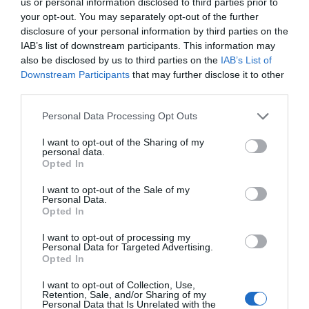
us or personal information disclosed to third parties prior to
your opt-out. You may separately opt-out of the further
SUBSCRIBE
disclosure of your personal information by third parties on the
ΔΕΊΤΕ ΕΠΊΣΗΣ...
IAB’s list of downstream participants. This information may
also be disclosed by us to third parties on the
IAB’s List of
ΕΠΙΛΕΓΟΝΤΑΣ ΑΥΤΟ ΤΟ ΠΛΑΙΣΙΟ, ΕΠΙΒΕΒΑΙΩΝΕΤΕ ΟΤΙ ΕΧΕΤΕ
Downstream Participants
that may further disclose it to other
ΔΙΑΒΑΣΕΙ ΚΑΙ ΑΠΟΔΕΧΕΣΤΕ ΤΟΥΣ ΟΡΟΥΣ ΧΡΗΣΗΣ ΜΑΣ ΣΧΕΤΙΚΑ ΜΕ
ΤΗΝ ΑΠΟΘΗΚΕΥΣΗ ΤΩΝ ΔΕΔΟΜΕΝΩΝ ΠΟΥ ΥΠΟΒΑΛΛΟΝΤΑΙ ΜΕΣΩ
third parties.
ΑΥΤΗΣ ΤΗΣ ΦΟΡΜΑΣ.
ΣΎΜΦΩΝΑ ΜΕ ΤΟΝ ΚΑΝΟΝΙΣΜΌ ΕΕ 2016/679 ΤΟΥ ΕΥΡΩΠΑΪΚΟΎ
Personal Data Processing Opt Outs
ΚΟΙΝΟΒΟΥΛΊΟΥ {ΓΕΝΙΚΌΣ ΚΑΝΟΝΙΣΜΌΣ ΠΡΟΣΤΑΣΊΑΣ ΠΡΟΣΩΠΙΚΏΝ
ΔΕΔΟΜΈΝΩΝ (GDPR)} ΠΟΥ ΈΧΕΙ ΤΕΘΕΊ ΣΕ ΙΣΧΎ ΑΠΌ ΤΙΣ 25 ΜΑΪ́ΟΥ
2018, ΚΑΙ ΤΟΥ Ν.4624/2019 ΠΟΥ ΈΧΕΙ ΤΕΘΕΊ ΣΕ ΙΣΧΎ ΑΠΌ
I want to opt-out of the Sharing of my
29/8/2019, ΑΠΑΙΤΕΊΤΑΙ Η ΣΥΓΚΑΤΆΘΕΣΉ ΣΑΣ ΓΙΑ ΝΑ ΜΕΤΈΧΕΤΕ
personal data.
ΣΤΗΝ ΕΠΙΚΟΙΝΩΝΊΑ ΜΕ ΤΗΝ ΠΑΡΟΎΣΑ ΔΙΕΎΘΥΝΣΗ ΗΛΕΚΤΡΟΝΙΚΟΎ
Opted In
ΤΑΧΥΔΡΟΜΕΊΟΥ Ή ΤΟ ΚΙΝΗΤΌ ΣΑΣ ΤΗΛΈΦΩΝΟ. ΣΕ ΠΕΡΊΠΤΩΣΗ ΠΟΥ Δ
ΕΝ ΕΠΙΘΥΜΕΊΤΕ ΝΑ ΛΑΜΒΆΝΕΤΕ ΜΗΝΎΜΑΤΑ ΚΑΙ ΕΝΗΜΕΡΏΣΕΙΣ ΑΠΌ Τ
I want to opt-out of the Sale of my
ΗΝ ΠΑΡΟΎΣΑ ΗΛΕΚΤΡΟΝΙΚΉ ΔΙΕΎΘΥΝΣΗ Ή/ΚΑΙ ΔΕΝ ΕΠΙΘΥΜΕΊΤΕ ΝΑ ΤΗ
Personal Data.
ΡΟΎΜΕ ΑΡΧΕΊΟ ΤΗΣ ΔΙΕΎΘΥΝΣΗΣ ΗΛΕΚΤΡΟΝΙΚΟΎ ΤΑ
ΧΥΔΡΟΜΕΊΟΥ Ή ΚΑΙ ΤΟΥ ΑΡΙΘΜΟΎ ΤΟΥ ΚΙΝΗΤΟΎ ΣΑΣ ΤΗΛ
Opted In
ΕΦΏΝΟΥ, ΜΠΟΡΕΊΤΕ ΝΑ ΑΣΚΉΣΕΤΕ ΤΑ ΔΙΚΑΙΏΜΑΤΆ ΣΑΣ ΒΆΣΕΙ ΤΟΥ
ΆΡΘΡΟΥ 13,ΠΑΡ.2, ΤΟΥ ΚΑΝΟΝΙΣΜΟΎ ΕΕ 2016/679 ΚΑΙ ΝΑ ΔΙΑ
I want to opt-out of processing my
ΓΡΑΦΕΊΤΕ ΚΆΝΟΝΤΑΣ ΚΛΙΚ ΣΤΟ LINK ΠΟΥ ΑΚΟΛΟΥΘΕΊ. ΣΑΣ ΕΝΗ
Personal Data for Targeted Advertising.
ΜΕΡΏΝΟΥΜΕ ΕΠΊΣΗΣ ΌΤΙ Η ΔΙΕΎΘΥΝΣΗ ΗΛΕΚΤΡΟΝΙΚΟΎ ΣΑΣ ΤΑΧ
Opted In
ΥΔΡΟΜΕΊΟΥ Ή ΤΟ ΚΙΝΗΤΌ ΣΑΣ ΤΗΛΈΦΩΝΟ, ΠΑΡΑΜΈΝΟΥΝ ΑΠΌΡ
ΡΗΤΑ ΚΑΙ ΔΕΝ ΓΝΩΣΤΟΠΟΙΟΎΝΤΑΙ ΣΕ ΤΡΊΤΟΥΣ. ΕΆΝ ΛΆΒΑΤΕ ΤΟ Μ
ΉΝΥΜΑ ΑΥΤΌ ΚΑΤΆ ΛΆΘΟΣ, ΠΑΡΑΚΑΛΟΎΜΕ ΔΕΧΘΕΊΤΕ ΤΙΣ ΑΠΟΛ
I want to opt-out of Collection, Use,
ΟΓΊΕΣ ΜΑΣ ΓΙΑ ΤΗΝ ΕΝΌΧΛΗΣΗ.
Retention, Sale, and/or Sharing of my
Personal Data that Is Unrelated with the