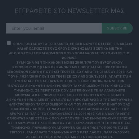
ΕΓΓΡΑΦΕΙΤΕ ΣΤΟ NEWSLETTER ΜΑΣ
SUBSCRIBE
ΕΠΙΛΕΓΟΝΤΑΣ ΑΥΤΟ ΤΟ ΠΛΑΙΣΙΟ, ΕΠΙΒΕΒΑΙΩΝΕΤΕ ΟΤΙ ΕΧΕΤΕ ΔΙΑΒΑΣΕΙ
ΚΑΙ ΑΠΟΔΕΧΕΣΤΕ ΤΟΥΣ ΟΡΟΥΣ ΧΡΗΣΗΣ ΜΑΣ ΣΧΕΤΙΚΑ ΜΕ ΤΗΝ
ΑΠΟΘΗΚΕΥΣΗ ΤΩΝ ΔΕΔΟΜΕΝΩΝ ΠΟΥ ΥΠΟΒΑΛΛΟΝΤΑΙ ΜΕΣΩ ΑΥΤΗΣ ΤΗΣ
ΦΟΡΜΑΣ.
ΣΎΜΦΩΝΑ ΜΕ ΤΟΝ ΚΑΝΟΝΙΣΜΌ ΕΕ 2016/679 ΤΟΥ ΕΥΡΩΠΑΪΚΟΎ
ΚΟΙΝΟΒΟΥΛΊΟΥ {ΓΕΝΙΚΌΣ ΚΑΝΟΝΙΣΜΌΣ ΠΡΟΣΤΑΣΊΑΣ ΠΡΟΣΩΠΙΚΏΝ
ΔΕΔΟΜΈΝΩΝ (GDPR)} ΠΟΥ ΈΧΕΙ ΤΕΘΕΊ ΣΕ ΙΣΧΎ ΑΠΌ ΤΙΣ 25 ΜΑΪ́ΟΥ 2018, ΚΑΙ
ΤΟΥ Ν.4624/2019 ΠΟΥ ΈΧΕΙ ΤΕΘΕΊ ΣΕ ΙΣΧΎ ΑΠΌ 29/8/2019, ΑΠΑΙΤΕΊΤΑΙ Η
ΣΥΓΚΑΤΆΘΕΣΉ ΣΑΣ ΓΙΑ ΝΑ ΜΕΤΈΧΕΤΕ ΣΤΗΝ ΕΠΙΚΟΙΝΩΝΊΑ ΜΕ ΤΗΝ
ΠΑΡΟΎΣΑ ΔΙΕΎΘΥΝΣΗ ΗΛΕΚΤΡΟΝΙΚΟΎ ΤΑΧΥΔΡΟΜΕΊΟΥ Ή ΤΟ ΚΙΝΗΤΌ ΣΑΣ Τ
ΗΛΈΦΩΝΟ. ΣΕ ΠΕΡΊΠΤΩΣΗ ΠΟΥ ΔΕΝ ΕΠΙΘΥΜΕΊΤΕ ΝΑ ΛΑΜΒΆΝΕΤΕ Μ
ΗΝΎΜΑΤΑ ΚΑΙ ΕΝΗΜΕΡΏΣΕΙΣ ΑΠΌ ΤΗΝ ΠΑΡΟΎΣΑ ΗΛΕΚΤΡΟΝΙΚΉ Δ
ΙΕΎΘΥΝΣΗ Ή/ΚΑΙ ΔΕΝ ΕΠΙΘΥΜΕΊΤΕ ΝΑ ΤΗΡΟΎΜΕ ΑΡΧΕΊΟ ΤΗΣ ΔΙΕΎΘΥΝΣΗΣ ΗΛ
ΕΚΤΡΟΝΙΚΟΎ ΤΑΧΥΔΡΟΜΕΊΟΥ Ή ΚΑΙ ΤΟΥ ΑΡΙΘΜΟΎ ΤΟΥ ΚΙΝΗΤΟΎ ΣΑΣ ΤΗΛ
ΕΦΏΝΟΥ, ΜΠΟΡΕΊΤΕ ΝΑ ΑΣΚΉΣΕΤΕ ΤΑ ΔΙΚΑΙΏΜΑΤΆ ΣΑΣ ΒΆΣΕΙ ΤΟΥ ΆΡΘ
ΡΟΥ 13,ΠΑΡ.2, ΤΟΥ ΚΑΝΟΝΙΣΜΟΎ ΕΕ 2016/679 ΚΑΙ ΝΑ ΔΙΑΓΡΑΦΕΊΤΕ ΚΆΝ
ΟΝΤΑΣ ΚΛΙΚ ΣΤΟ LINK ΠΟΥ ΑΚΟΛΟΥΘΕΊ. ΣΑΣ ΕΝΗΜΕΡΏΝΟΥΜΕ ΕΠΊΣΗΣ ΌΤΙ
Η ΔΙΕΎΘΥΝΣΗ ΗΛΕΚΤΡΟΝΙΚΟΎ ΣΑΣ ΤΑΧΥΔΡΟΜΕΊΟΥ Ή ΤΟ ΚΙΝΗΤΌ ΣΑΣ ΤΗΛΈ
ΦΩΝΟ, ΠΑΡΑΜΈΝΟΥΝ ΑΠΌΡΡΗΤΑ ΚΑΙ ΔΕΝ ΓΝΩΣΤΟΠΟΙΟΎΝΤΑΙ ΣΕ ΤΡΊΤ
ΟΥΣ. ΕΆΝ ΛΆΒΑΤΕ ΤΟ ΜΉΝΥΜΑ ΑΥΤΌ ΚΑΤΆ ΛΆΘΟΣ, ΠΑΡΑΚΑΛΟΎΜΕ ΔΕΧΘ
ΕΊΤΕ ΤΙΣ ΑΠΟΛΟΓΊΕΣ ΜΑΣ ΓΙΑ ΤΗΝ ΕΝΌΧΛΗΣΗ.