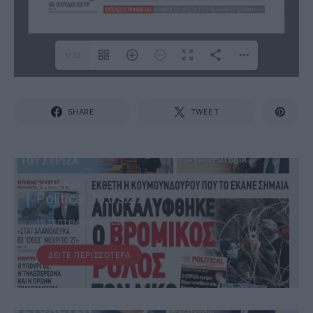
1/42
SHARE
TWEET
ΕΦΗΜΕΡΊΔΑ
Political 16.09.22
16 ΣΕΠΤΕΜΒΡΊΟΥ, 2022
ΔΕΊΤΕ ΠΕΡΙΣΣΌΤΕΡΑ