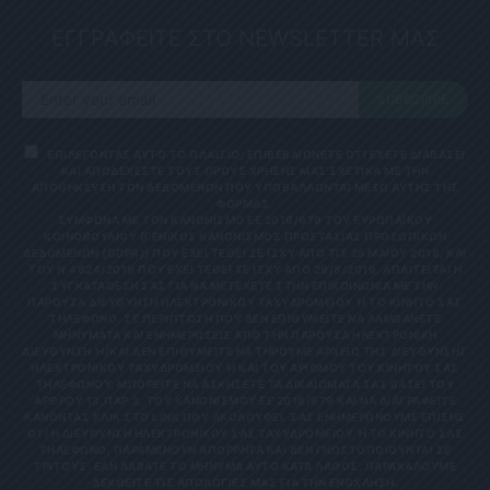
ΕΓΓΡΑΦΕΙΤΕ ΣΤΟ NEWSLETTER ΜΑΣ
SUBSCRIBE
ΕΠΙΛΕΓΟΝΤΑΣ ΑΥΤΟ ΤΟ ΠΛΑΙΣΙΟ, ΕΠΙΒΕΒΑΙΩΝΕΤΕ ΟΤΙ ΕΧΕΤΕ ΔΙΑΒΑΣΕΙ
ΚΑΙ ΑΠΟΔΕΧΕΣΤΕ ΤΟΥΣ ΟΡΟΥΣ ΧΡΗΣΗΣ ΜΑΣ ΣΧΕΤΙΚΑ ΜΕ ΤΗΝ
ΑΠΟΘΗΚΕΥΣΗ ΤΩΝ ΔΕΔΟΜΕΝΩΝ ΠΟΥ ΥΠΟΒΑΛΛΟΝΤΑΙ ΜΕΣΩ ΑΥΤΗΣ ΤΗΣ
ΦΟΡΜΑΣ.
ΣΎΜΦΩΝΑ ΜΕ ΤΟΝ ΚΑΝΟΝΙΣΜΌ ΕΕ 2016/679 ΤΟΥ ΕΥΡΩΠΑΪΚΟΎ
ΚΟΙΝΟΒΟΥΛΊΟΥ {ΓΕΝΙΚΌΣ ΚΑΝΟΝΙΣΜΌΣ ΠΡΟΣΤΑΣΊΑΣ ΠΡΟΣΩΠΙΚΏΝ
ΔΕΔΟΜΈΝΩΝ (GDPR)} ΠΟΥ ΈΧΕΙ ΤΕΘΕΊ ΣΕ ΙΣΧΎ ΑΠΌ ΤΙΣ 25 ΜΑΪ́ΟΥ 2018, ΚΑΙ
ΤΟΥ Ν.4624/2019 ΠΟΥ ΈΧΕΙ ΤΕΘΕΊ ΣΕ ΙΣΧΎ ΑΠΌ 29/8/2019, ΑΠΑΙΤΕΊΤΑΙ Η
ΣΥΓΚΑΤΆΘΕΣΉ ΣΑΣ ΓΙΑ ΝΑ ΜΕΤΈΧΕΤΕ ΣΤΗΝ ΕΠΙΚΟΙΝΩΝΊΑ ΜΕ ΤΗΝ
ΠΑΡΟΎΣΑ ΔΙΕΎΘΥΝΣΗ ΗΛΕΚΤΡΟΝΙΚΟΎ ΤΑΧΥΔΡΟΜΕΊΟΥ Ή ΤΟ ΚΙΝΗΤΌ ΣΑΣ Τ
ΗΛΈΦΩΝΟ. ΣΕ ΠΕΡΊΠΤΩΣΗ ΠΟΥ ΔΕΝ ΕΠΙΘΥΜΕΊΤΕ ΝΑ ΛΑΜΒΆΝΕΤΕ Μ
ΗΝΎΜΑΤΑ ΚΑΙ ΕΝΗΜΕΡΏΣΕΙΣ ΑΠΌ ΤΗΝ ΠΑΡΟΎΣΑ ΗΛΕΚΤΡΟΝΙΚΉ Δ
ΙΕΎΘΥΝΣΗ Ή/ΚΑΙ ΔΕΝ ΕΠΙΘΥΜΕΊΤΕ ΝΑ ΤΗΡΟΎΜΕ ΑΡΧΕΊΟ ΤΗΣ ΔΙΕΎΘΥΝΣΗΣ ΗΛ
ΕΚΤΡΟΝΙΚΟΎ ΤΑΧΥΔΡΟΜΕΊΟΥ Ή ΚΑΙ ΤΟΥ ΑΡΙΘΜΟΎ ΤΟΥ ΚΙΝΗΤΟΎ ΣΑΣ ΤΗΛ
ΕΦΏΝΟΥ, ΜΠΟΡΕΊΤΕ ΝΑ ΑΣΚΉΣΕΤΕ ΤΑ ΔΙΚΑΙΏΜΑΤΆ ΣΑΣ ΒΆΣΕΙ ΤΟΥ ΆΡΘ
ΡΟΥ 13,ΠΑΡ.2, ΤΟΥ ΚΑΝΟΝΙΣΜΟΎ ΕΕ 2016/679 ΚΑΙ ΝΑ ΔΙΑΓΡΑΦΕΊΤΕ ΚΆΝ
ΟΝΤΑΣ ΚΛΙΚ ΣΤΟ LINK ΠΟΥ ΑΚΟΛΟΥΘΕΊ. ΣΑΣ ΕΝΗΜΕΡΏΝΟΥΜΕ ΕΠΊΣΗΣ ΌΤΙ
Η ΔΙΕΎΘΥΝΣΗ ΗΛΕΚΤΡΟΝΙΚΟΎ ΣΑΣ ΤΑΧΥΔΡΟΜΕΊΟΥ Ή ΤΟ ΚΙΝΗΤΌ ΣΑΣ ΤΗΛΈ
ΦΩΝΟ, ΠΑΡΑΜΈΝΟΥΝ ΑΠΌΡΡΗΤΑ ΚΑΙ ΔΕΝ ΓΝΩΣΤΟΠΟΙΟΎΝΤΑΙ ΣΕ ΤΡΊΤ
ΟΥΣ. ΕΆΝ ΛΆΒΑΤΕ ΤΟ ΜΉΝΥΜΑ ΑΥΤΌ ΚΑΤΆ ΛΆΘΟΣ, ΠΑΡΑΚΑΛΟΎΜΕ ΔΕΧΘ
ΕΊΤΕ ΤΙΣ ΑΠΟΛΟΓΊΕΣ ΜΑΣ ΓΙΑ ΤΗΝ ΕΝΌΧΛΗΣΗ.