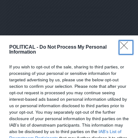
ΕΠΙΛΕΓΟΝΤΑΣ ΑΥΤΟ ΤΟ ΠΛΑΙΣΙΟ, ΕΠΙΒΕΒΑΙΩΝΕΤΕ ΟΤΙ
ΕΧΕΤΕ ΔΙΑΒΑΣΕΙ ΚΑΙ ΑΠΟΔΕΧΕΣΤΕ ΤΟΥΣ ΟΡΟΥΣ ΧΡΗΣΗΣ
ΜΑΣ ΣΧΕΤΙΚΑ ΜΕ ΤΗΝ ΑΠΟΘΗΚΕΥΣΗ ΤΩΝ ΔΕΔΟΜΕΝΩΝ ΠΟΥ
ΥΠΟΒΑΛΛΟΝΤΑΙ ΜΕΣΩ ΑΥΤΗΣ ΤΗΣ ΦΟΡΜΑΣ.
ΣΎΜΦΩΝΑ ΜΕ ΤΟΝ ΚΑΝΟΝΙΣΜΌ ΕΕ 2016/679 ΤΟΥ
ΕΥΡΩΠΑΪΚΟΎ ΚΟΙΝΟΒΟΥΛΊΟΥ {ΓΕΝΙΚΌΣ ΚΑΝΟΝΙΣΜΌΣ
ΠΡΟΣΤΑΣΊΑΣ ΠΡΟΣΩΠΙΚΏΝ ΔΕΔΟΜΈΝΩΝ (GDPR)} ΠΟΥ ΈΧΕΙ
ΤΕΘΕΊ ΣΕ ΙΣΧΎ ΑΠΌ ΤΙΣ 25 ΜΑΪ́ΟΥ 2018, ΚΑΙ ΤΟΥ
Ν.4624/2019 ΠΟΥ ΈΧΕΙ ΤΕΘΕΊ ΣΕ ΙΣΧΎ ΑΠΌ 29/8/2019,
POLITICAL -
Do Not Process My Personal
ΑΠΑΙΤΕΊΤΑΙ Η ΣΥΓΚΑΤΆΘΕΣΉ ΣΑΣ ΓΙΑ ΝΑ ΜΕΤΈΧΕΤΕ ΣΤΗΝ
Information
ΕΠΙΚΟΙΝΩΝΊΑ ΜΕ ΤΗΝ ΠΑΡΟΎΣΑ ΔΙΕΎΘΥΝΣΗ ΗΛΕΚΤΡΟΝΙΚΟΎ
ΤΑΧΥΔΡΟΜΕΊΟΥ Ή ΤΟ ΚΙΝΗΤΌ ΣΑΣ ΤΗΛΈΦΩΝΟ. ΣΕ Π
ΕΡΊΠΤΩΣΗ ΠΟΥ ΔΕΝ ΕΠΙΘΥΜΕΊΤΕ ΝΑ ΛΑΜΒΆΝΕΤΕ Μ
If you wish to opt-out of the sale, sharing to third parties, or
ΗΝΎΜΑΤΑ ΚΑΙ ΕΝΗΜΕΡΏΣΕΙΣ ΑΠΌ ΤΗΝ ΠΑΡΟΎΣΑ Η
ΛΕΚΤΡΟΝΙΚΉ ΔΙΕΎΘΥΝΣΗ Ή/ΚΑΙ ΔΕΝ ΕΠΙΘΥΜΕΊΤΕ ΝΑ ΤΗ
processing of your personal or sensitive information for
ΡΟΎΜΕ ΑΡΧΕΊΟ ΤΗΣ ΔΙΕΎΘΥΝΣΗΣ ΗΛΕΚΤΡΟΝΙΚΟΎ ΤΑ
targeted advertising by us, please use the below opt-out
ΧΥΔΡΟΜΕΊΟΥ Ή ΚΑΙ ΤΟΥ ΑΡΙΘΜΟΎ ΤΟΥ ΚΙΝΗΤΟΎ ΣΑΣ ΤΗΛ
section to confirm your selection. Please note that after your
ΕΦΏΝΟΥ, ΜΠΟΡΕΊΤΕ ΝΑ ΑΣΚΉΣΕΤΕ ΤΑ ΔΙΚΑΙΏΜΑΤΆ ΣΑΣ ΒΆΣ
ΕΓΓΡΑΦΕΙΤΕ ΣΤΟ NEWSLETTER ΜΑΣ ΓΙΑ ΝΑ
ΕΙ ΤΟΥ ΆΡΘΡΟΥ 13,ΠΑΡ.2, ΤΟΥ ΚΑΝΟΝΙΣΜΟΎ ΕΕ 201
opt-out request is processed you may continue seeing
6/679 ΚΑΙ ΝΑ ΔΙΑΓΡΑΦΕΊΤΕ ΚΆΝΟΝΤΑΣ ΚΛΙΚ ΣΤΟ LINK ΠΟΥ
ΛΑΜΒΑΝΕΤΕ ΤΗΝ ΕΦΗΜΕΡΙΔΑ
interest-based ads based on personal information utilized by
ΑΚΟΛΟΥΘΕΊ. ΣΑΣ ΕΝΗΜΕΡΏΝΟΥΜΕ ΕΠΊΣΗΣ ΌΤΙ Η ΔΙΕ
ΕΝΤΕΛΩΣ ΔΩΡΕΑΝ ΣΤΟ EMAIL ΣΑΣ
ΎΘΥΝΣΗ ΗΛΕΚΤΡΟΝΙΚΟΎ ΣΑΣ ΤΑΧΥΔΡΟΜΕΊΟΥ Ή ΤΟ ΚΙΝΗ
us or personal information disclosed to third parties prior to
ΤΌ ΣΑΣ ΤΗΛΈΦΩΝΟ, ΠΑΡΑΜΈΝΟΥΝ ΑΠΌΡΡΗΤΑ ΚΑΙ ΔΕΝ ΓΝΩΣ
your opt-out. You may separately opt-out of the further
ΤΟΠΟΙΟΎΝΤΑΙ ΣΕ ΤΡΊΤΟΥΣ. ΕΆΝ ΛΆΒΑΤΕ ΤΟ ΜΉΝΥΜΑ ΑΥΤΌ
SUBSCRIBE
disclosure of your personal information by third parties on the
ΚΑΤΆ ΛΆΘΟΣ, ΠΑΡΑΚΑΛΟΎΜΕ ΔΕΧΘΕΊΤΕ ΤΙΣ ΑΠΟΛ
ΟΓΊΕΣ ΜΑΣ ΓΙΑ ΤΗΝ ΕΝΌΧΛΗΣΗ.
IAB’s list of downstream participants. This information may
also be disclosed by us to third parties on the
IAB’s List of
ΕΠΙΛΕΓΟΝΤΑΣ ΑΥΤΟ ΤΟ ΠΛΑΙΣΙΟ, ΕΠΙΒΕΒΑΙΩΝΕΤΕ ΟΤΙ ΕΧΕΤΕ
Downstream Participants
that may further disclose it to other