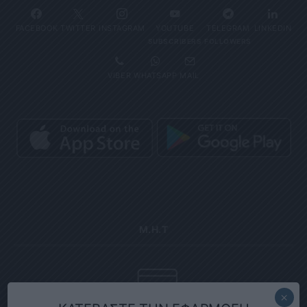
FACEBOOK
TWITTER
INSTAGRAM
YOUTUBE
TELEGRAM
LINKEDIN
SUBSCRIBERS
FOLLOWERS
VIBER
WHATSAPP
MAIL
Μ.Η.Τ