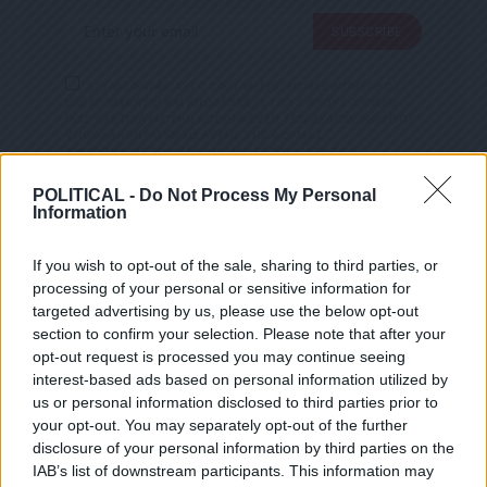
SUBSCRIBE
ΕΠΙΛΕΓΟΝΤΑΣ ΑΥΤΟ ΤΟ ΠΛΑΙΣΙΟ, ΕΠΙΒΕΒΑΙΩΝΕΤΕ ΟΤΙ
ΕΧΕΤΕ ΔΙΑΒΑΣΕΙ ΚΑΙ ΑΠΟΔΕΧΕΣΤΕ ΤΟΥΣ ΟΡΟΥΣ ΧΡΗΣΗΣ
ΜΑΣ ΣΧΕΤΙΚΑ ΜΕ ΤΗΝ ΑΠΟΘΗΚΕΥΣΗ ΤΩΝ ΔΕΔΟΜΕΝΩΝ ΠΟΥ
ΥΠΟΒΑΛΛΟΝΤΑΙ ΜΕΣΩ ΑΥΤΗΣ ΤΗΣ ΦΟΡΜΑΣ.
ΣΎΜΦΩΝΑ ΜΕ ΤΟΝ ΚΑΝΟΝΙΣΜΌ ΕΕ 2016/679 ΤΟΥ
ΕΥΡΩΠΑΪΚΟΎ ΚΟΙΝΟΒΟΥΛΊΟΥ {ΓΕΝΙΚΌΣ ΚΑΝΟΝΙΣΜΌΣ
ΠΡΟΣΤΑΣΊΑΣ ΠΡΟΣΩΠΙΚΏΝ ΔΕΔΟΜΈΝΩΝ (GDPR)} ΠΟΥ ΈΧΕΙ
POLITICAL -
Do Not Process My Personal
ΤΕΘΕΊ ΣΕ ΙΣΧΎ ΑΠΌ ΤΙΣ 25 ΜΑΪ́ΟΥ 2018, ΚΑΙ ΤΟΥ
Information
Ν.4624/2019 ΠΟΥ ΈΧΕΙ ΤΕΘΕΊ ΣΕ ΙΣΧΎ ΑΠΌ 29/8/2019,
ΑΠΑΙΤΕΊΤΑΙ Η ΣΥΓΚΑΤΆΘΕΣΉ ΣΑΣ ΓΙΑ ΝΑ ΜΕΤΈΧΕΤΕ ΣΤΗΝ
ΕΠΙΚΟΙΝΩΝΊΑ ΜΕ ΤΗΝ ΠΑΡΟΎΣΑ ΔΙΕΎΘΥΝΣΗ ΗΛΕΚΤΡΟΝΙΚΟΎ
If you wish to opt-out of the sale, sharing to third parties, or
ΤΑΧΥΔΡΟΜΕΊΟΥ Ή ΤΟ ΚΙΝΗΤΌ ΣΑΣ ΤΗΛΈΦΩΝΟ. ΣΕ Π
ΕΡΊΠΤΩΣΗ ΠΟΥ ΔΕΝ ΕΠΙΘΥΜΕΊΤΕ ΝΑ ΛΑΜΒΆΝΕΤΕ Μ
processing of your personal or sensitive information for
ΗΝΎΜΑΤΑ ΚΑΙ ΕΝΗΜΕΡΏΣΕΙΣ ΑΠΌ ΤΗΝ ΠΑΡΟΎΣΑ Η
targeted advertising by us, please use the below opt-out
ΛΕΚΤΡΟΝΙΚΉ ΔΙΕΎΘΥΝΣΗ Ή/ΚΑΙ ΔΕΝ ΕΠΙΘΥΜΕΊΤΕ ΝΑ ΤΗ
ΡΟΎΜΕ ΑΡΧΕΊΟ ΤΗΣ ΔΙΕΎΘΥΝΣΗΣ ΗΛΕΚΤΡΟΝΙΚΟΎ ΤΑ
section to confirm your selection. Please note that after your
ΕΓΓΡΑΦΕΙΤΕ ΣΤΟ NEWSLETTER ΜΑΣ ΓΙΑ ΝΑ
ΧΥΔΡΟΜΕΊΟΥ Ή ΚΑΙ ΤΟΥ ΑΡΙΘΜΟΎ ΤΟΥ ΚΙΝΗΤΟΎ ΣΑΣ ΤΗΛ
opt-out request is processed you may continue seeing
ΕΦΏΝΟΥ, ΜΠΟΡΕΊΤΕ ΝΑ ΑΣΚΉΣΕΤΕ ΤΑ ΔΙΚΑΙΏΜΑΤΆ ΣΑΣ ΒΆΣ
ΛΑΜΒΑΝΕΤΕ ΤΗΝ ΕΦΗΜΕΡΙΔΑ
interest-based ads based on personal information utilized by
ΕΙ ΤΟΥ ΆΡΘΡΟΥ 13,ΠΑΡ.2, ΤΟΥ ΚΑΝΟΝΙΣΜΟΎ ΕΕ 201
ΕΝΤΕΛΩΣ ΔΩΡΕΑΝ ΣΤΟ EMAIL ΣΑΣ
6/679 ΚΑΙ ΝΑ ΔΙΑΓΡΑΦΕΊΤΕ ΚΆΝΟΝΤΑΣ ΚΛΙΚ ΣΤΟ LINK ΠΟΥ
us or personal information disclosed to third parties prior to
ΑΚΟΛΟΥΘΕΊ. ΣΑΣ ΕΝΗΜΕΡΏΝΟΥΜΕ ΕΠΊΣΗΣ ΌΤΙ Η ΔΙΕ
your opt-out. You may separately opt-out of the further
ΎΘΥΝΣΗ ΗΛΕΚΤΡΟΝΙΚΟΎ ΣΑΣ ΤΑΧΥΔΡΟΜΕΊΟΥ Ή ΤΟ ΚΙΝΗ
ΤΌ ΣΑΣ ΤΗΛΈΦΩΝΟ, ΠΑΡΑΜΈΝΟΥΝ ΑΠΌΡΡΗΤΑ ΚΑΙ ΔΕΝ ΓΝΩΣ
SUBSCRIBE
disclosure of your personal information by third parties on the
ΤΟΠΟΙΟΎΝΤΑΙ ΣΕ ΤΡΊΤΟΥΣ. ΕΆΝ ΛΆΒΑΤΕ ΤΟ ΜΉΝΥΜΑ ΑΥΤΌ
IAB’s list of downstream participants. This information may
ΚΑΤΆ ΛΆΘΟΣ, ΠΑΡΑΚΑΛΟΎΜΕ ΔΕΧΘΕΊΤΕ ΤΙΣ ΑΠΟΛ