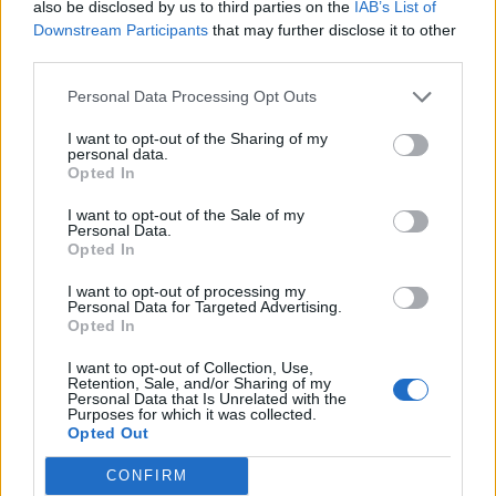
also be disclosed by us to third parties on the
IAB’s List of
ΟΓΊΕΣ ΜΑΣ ΓΙΑ ΤΗΝ ΕΝΌΧΛΗΣΗ.
ΕΠΙΛΕΓΟΝΤΑΣ ΑΥΤΟ ΤΟ ΠΛΑΙΣΙΟ, ΕΠΙΒΕΒΑΙΩΝΕΤΕ ΟΤΙ ΕΧΕΤΕ
Downstream Participants
that may further disclose it to other
ΔΙΑΒΑΣΕΙ ΚΑΙ ΑΠΟΔΕΧΕΣΤΕ ΤΟΥΣ ΟΡΟΥΣ ΧΡΗΣΗΣ ΜΑΣ ΣΧΕΤΙΚΑ ΜΕ
ΤΗΝ ΑΠΟΘΗΚΕΥΣΗ ΤΩΝ ΔΕΔΟΜΕΝΩΝ ΠΟΥ ΥΠΟΒΑΛΛΟΝΤΑΙ ΜΕΣΩ
third parties.
ΑΥΤΗΣ ΤΗΣ ΦΟΡΜΑΣ.
ΣΎΜΦΩΝΑ ΜΕ ΤΟΝ ΚΑΝΟΝΙΣΜΌ ΕΕ 2016/679 ΤΟΥ ΕΥΡΩΠΑΪΚΟΎ
Personal Data Processing Opt Outs
ΚΟΙΝΟΒΟΥΛΊΟΥ {ΓΕΝΙΚΌΣ ΚΑΝΟΝΙΣΜΌΣ ΠΡΟΣΤΑΣΊΑΣ ΠΡΟΣΩΠΙΚΏΝ
ΔΕΔΟΜΈΝΩΝ (GDPR)} ΠΟΥ ΈΧΕΙ ΤΕΘΕΊ ΣΕ ΙΣΧΎ ΑΠΌ ΤΙΣ 25 ΜΑΪ́ΟΥ
ΔΕΊΤΕ ΕΠΊΣΗΣ...
2018, ΚΑΙ ΤΟΥ Ν.4624/2019 ΠΟΥ ΈΧΕΙ ΤΕΘΕΊ ΣΕ ΙΣΧΎ ΑΠΌ
I want to opt-out of the Sharing of my
29/8/2019, ΑΠΑΙΤΕΊΤΑΙ Η ΣΥΓΚΑΤΆΘΕΣΉ ΣΑΣ ΓΙΑ ΝΑ ΜΕΤΈΧΕΤΕ
personal data.
ΣΤΗΝ ΕΠΙΚΟΙΝΩΝΊΑ ΜΕ ΤΗΝ ΠΑΡΟΎΣΑ ΔΙΕΎΘΥΝΣΗ ΗΛΕΚΤΡΟΝΙΚΟΎ
Opted In
ΤΑΧΥΔΡΟΜΕΊΟΥ Ή ΤΟ ΚΙΝΗΤΌ ΣΑΣ ΤΗΛΈΦΩΝΟ. ΣΕ ΠΕΡΊΠΤΩΣΗ ΠΟΥ Δ
ΕΝ ΕΠΙΘΥΜΕΊΤΕ ΝΑ ΛΑΜΒΆΝΕΤΕ ΜΗΝΎΜΑΤΑ ΚΑΙ ΕΝΗΜΕΡΏΣΕΙΣ ΑΠΌ Τ
I want to opt-out of the Sale of my
ΗΝ ΠΑΡΟΎΣΑ ΗΛΕΚΤΡΟΝΙΚΉ ΔΙΕΎΘΥΝΣΗ Ή/ΚΑΙ ΔΕΝ ΕΠΙΘΥΜΕΊΤΕ ΝΑ ΤΗ
Personal Data.
ΡΟΎΜΕ ΑΡΧΕΊΟ ΤΗΣ ΔΙΕΎΘΥΝΣΗΣ ΗΛΕΚΤΡΟΝΙΚΟΎ ΤΑ
ΧΥΔΡΟΜΕΊΟΥ Ή ΚΑΙ ΤΟΥ ΑΡΙΘΜΟΎ ΤΟΥ ΚΙΝΗΤΟΎ ΣΑΣ ΤΗΛ
Opted In
ΕΦΏΝΟΥ, ΜΠΟΡΕΊΤΕ ΝΑ ΑΣΚΉΣΕΤΕ ΤΑ ΔΙΚΑΙΏΜΑΤΆ ΣΑΣ ΒΆΣΕΙ ΤΟΥ
ΆΡΘΡΟΥ 13,ΠΑΡ.2, ΤΟΥ ΚΑΝΟΝΙΣΜΟΎ ΕΕ 2016/679 ΚΑΙ ΝΑ ΔΙΑ
I want to opt-out of processing my
ΓΡΑΦΕΊΤΕ ΚΆΝΟΝΤΑΣ ΚΛΙΚ ΣΤΟ LINK ΠΟΥ ΑΚΟΛΟΥΘΕΊ. ΣΑΣ ΕΝΗ
Personal Data for Targeted Advertising.
ΜΕΡΏΝΟΥΜΕ ΕΠΊΣΗΣ ΌΤΙ Η ΔΙΕΎΘΥΝΣΗ ΗΛΕΚΤΡΟΝΙΚΟΎ ΣΑΣ ΤΑΧ
Opted In
ΥΔΡΟΜΕΊΟΥ Ή ΤΟ ΚΙΝΗΤΌ ΣΑΣ ΤΗΛΈΦΩΝΟ, ΠΑΡΑΜΈΝΟΥΝ ΑΠΌΡ
ΡΗΤΑ ΚΑΙ ΔΕΝ ΓΝΩΣΤΟΠΟΙΟΎΝΤΑΙ ΣΕ ΤΡΊΤΟΥΣ. ΕΆΝ ΛΆΒΑΤΕ ΤΟ Μ
ΉΝΥΜΑ ΑΥΤΌ ΚΑΤΆ ΛΆΘΟΣ, ΠΑΡΑΚΑΛΟΎΜΕ ΔΕΧΘΕΊΤΕ ΤΙΣ ΑΠΟΛ
I want to opt-out of Collection, Use,
ΟΓΊΕΣ ΜΑΣ ΓΙΑ ΤΗΝ ΕΝΌΧΛΗΣΗ.
Retention, Sale, and/or Sharing of my
Personal Data that Is Unrelated with the
Purposes for which it was collected.
Opted Out
CONFIRM