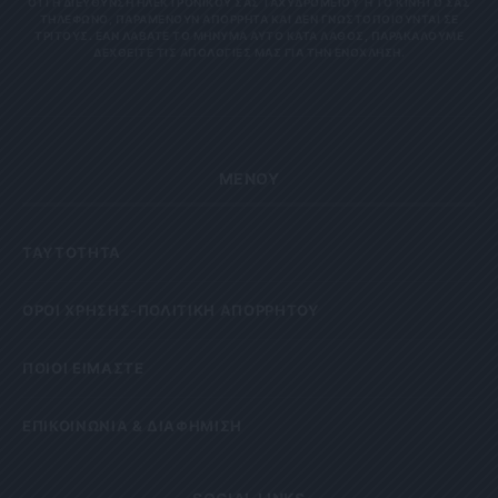
Η ΔΙΕΎΘΥΝΣΗ ΗΛΕΚΤΡΟΝΙΚΟΎ ΣΑΣ ΤΑΧΥΔΡΟΜΕΊΟΥ Ή ΤΟ ΚΙΝΗΤΌ ΣΑΣ ΤΗΛΈ
ΦΩΝΟ, ΠΑΡΑΜΈΝΟΥΝ ΑΠΌΡΡΗΤΑ ΚΑΙ ΔΕΝ ΓΝΩΣΤΟΠΟΙΟΎΝΤΑΙ ΣΕ ΤΡΊΤ
ΟΥΣ. ΕΆΝ ΛΆΒΑΤΕ ΤΟ ΜΉΝΥΜΑ ΑΥΤΌ ΚΑΤΆ ΛΆΘΟΣ, ΠΑΡΑΚΑΛΟΎΜΕ ΔΕΧΘ
ΕΊΤΕ ΤΙΣ ΑΠΟΛΟΓΊΕΣ ΜΑΣ ΓΙΑ ΤΗΝ ΕΝΌΧΛΗΣΗ.
ΜΕΝΟΥ
ΤΑΥΤΟΤΗΤΑ
OΡΟΙ ΧΡΗΣΗΣ-ΠΟΛΙΤΙΚΗ ΑΠΟΡΡΗΤΟΥ
ΠΟΙΟΙ ΕΙΜΑΣΤΕ
ΕΠΙΚΟΙΝΩΝΙΑ & ΔΙΑΦΗΜΙΣΗ