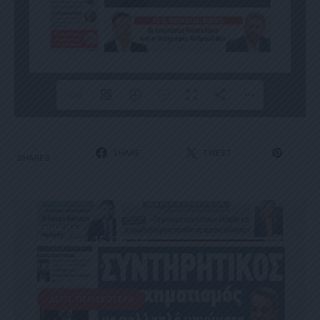
1/48
1
SHARE
TWEET
1
SHARES
ΕΦΗΜΕΡΊΔΑ
Political 15.06.24
15 ΙΟΥΝΊΟΥ, 2024
ΔΕΊΤΕ ΠΕΡΙΣΣΌΤΕΡΑ