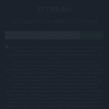
ΕΓΓΡΑΦΗ
ΕΓΓΡΑΦΕΙΤΕ ΣΤΟ NEWSLETTER ΜΑΣ
SUBSCRIBE
ΕΠΙΛΕΓΟΝΤΑΣ ΑΥΤΟ ΤΟ ΠΛΑΙΣΙΟ, ΕΠΙΒΕΒΑΙΩΝΕΤΕ ΟΤΙ ΕΧΕΤΕ ΔΙΑΒΑΣΕΙ
ΚΑΙ ΑΠΟΔΕΧΕΣΤΕ ΤΟΥΣ ΟΡΟΥΣ ΧΡΗΣΗΣ ΜΑΣ ΣΧΕΤΙΚΑ ΜΕ ΤΗΝ
ΑΠΟΘΗΚΕΥΣΗ ΤΩΝ ΔΕΔΟΜΕΝΩΝ ΠΟΥ ΥΠΟΒΑΛΛΟΝΤΑΙ ΜΕΣΩ ΑΥΤΗΣ ΤΗΣ
ΦΟΡΜΑΣ.
ΣΎΜΦΩΝΑ ΜΕ ΤΟΝ ΚΑΝΟΝΙΣΜΌ ΕΕ 2016/679 ΤΟΥ ΕΥΡΩΠΑΪΚΟΎ
ΚΟΙΝΟΒΟΥΛΊΟΥ {ΓΕΝΙΚΌΣ ΚΑΝΟΝΙΣΜΌΣ ΠΡΟΣΤΑΣΊΑΣ ΠΡΟΣΩΠΙΚΏΝ
ΔΕΔΟΜΈΝΩΝ (GDPR)} ΠΟΥ ΈΧΕΙ ΤΕΘΕΊ ΣΕ ΙΣΧΎ ΑΠΌ ΤΙΣ 25 ΜΑΪ́ΟΥ 2018, ΚΑΙ
ΤΟΥ Ν.4624/2019 ΠΟΥ ΈΧΕΙ ΤΕΘΕΊ ΣΕ ΙΣΧΎ ΑΠΌ 29/8/2019, ΑΠΑΙΤΕΊΤΑΙ Η
ΣΥΓΚΑΤΆΘΕΣΉ ΣΑΣ ΓΙΑ ΝΑ ΜΕΤΈΧΕΤΕ ΣΤΗΝ ΕΠΙΚΟΙΝΩΝΊΑ ΜΕ ΤΗΝ
ΠΑΡΟΎΣΑ ΔΙΕΎΘΥΝΣΗ ΗΛΕΚΤΡΟΝΙΚΟΎ ΤΑΧΥΔΡΟΜΕΊΟΥ Ή ΤΟ ΚΙΝΗΤΌ ΣΑΣ Τ
ΗΛΈΦΩΝΟ. ΣΕ ΠΕΡΊΠΤΩΣΗ ΠΟΥ ΔΕΝ ΕΠΙΘΥΜΕΊΤΕ ΝΑ ΛΑΜΒΆΝΕΤΕ Μ
ΗΝΎΜΑΤΑ ΚΑΙ ΕΝΗΜΕΡΏΣΕΙΣ ΑΠΌ ΤΗΝ ΠΑΡΟΎΣΑ ΗΛΕΚΤΡΟΝΙΚΉ Δ
ΙΕΎΘΥΝΣΗ Ή/ΚΑΙ ΔΕΝ ΕΠΙΘΥΜΕΊΤΕ ΝΑ ΤΗΡΟΎΜΕ ΑΡΧΕΊΟ ΤΗΣ ΔΙΕΎΘΥΝΣΗΣ ΗΛ
ΕΚΤΡΟΝΙΚΟΎ ΤΑΧΥΔΡΟΜΕΊΟΥ Ή ΚΑΙ ΤΟΥ ΑΡΙΘΜΟΎ ΤΟΥ ΚΙΝΗΤΟΎ ΣΑΣ ΤΗΛ
ΕΦΏΝΟΥ, ΜΠΟΡΕΊΤΕ ΝΑ ΑΣΚΉΣΕΤΕ ΤΑ ΔΙΚΑΙΏΜΑΤΆ ΣΑΣ ΒΆΣΕΙ ΤΟΥ ΆΡΘ
ΡΟΥ 13,ΠΑΡ.2, ΤΟΥ ΚΑΝΟΝΙΣΜΟΎ ΕΕ 2016/679 ΚΑΙ ΝΑ ΔΙΑΓΡΑΦΕΊΤΕ ΚΆΝ
ΟΝΤΑΣ ΚΛΙΚ ΣΤΟ LINK ΠΟΥ ΑΚΟΛΟΥΘΕΊ. ΣΑΣ ΕΝΗΜΕΡΏΝΟΥΜΕ ΕΠΊΣΗΣ ΌΤΙ