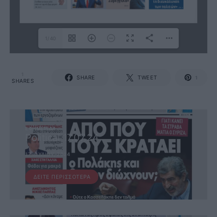
1/40
1
SHARE
TWEET
1
SHARES
ΕΦΗΜΕΡΊΔΑ
Political 17.07.24
17 ΙΟΥΛΊΟΥ, 2024
ΔΕΊΤΕ ΠΕΡΙΣΣΌΤΕΡΑ