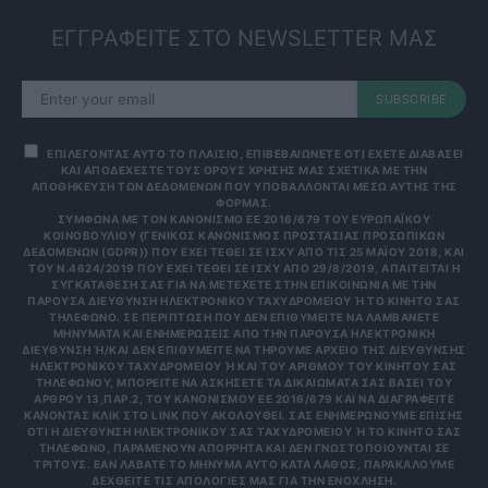
ΕΓΓΡΑΦΕΙΤΕ ΣΤΟ NEWSLETTER ΜΑΣ
SUBSCRIBE
ΕΠΙΛΕΓΟΝΤΑΣ ΑΥΤΟ ΤΟ ΠΛΑΙΣΙΟ, ΕΠΙΒΕΒΑΙΩΝΕΤΕ ΟΤΙ ΕΧΕΤΕ ΔΙΑΒΑΣΕΙ
ΚΑΙ ΑΠΟΔΕΧΕΣΤΕ ΤΟΥΣ ΟΡΟΥΣ ΧΡΗΣΗΣ ΜΑΣ ΣΧΕΤΙΚΑ ΜΕ ΤΗΝ
ΑΠΟΘΗΚΕΥΣΗ ΤΩΝ ΔΕΔΟΜΕΝΩΝ ΠΟΥ ΥΠΟΒΑΛΛΟΝΤΑΙ ΜΕΣΩ ΑΥΤΗΣ ΤΗΣ
ΦΟΡΜΑΣ.
ΣΎΜΦΩΝΑ ΜΕ ΤΟΝ ΚΑΝΟΝΙΣΜΌ ΕΕ 2016/679 ΤΟΥ ΕΥΡΩΠΑΪΚΟΎ
ΚΟΙΝΟΒΟΥΛΊΟΥ {ΓΕΝΙΚΌΣ ΚΑΝΟΝΙΣΜΌΣ ΠΡΟΣΤΑΣΊΑΣ ΠΡΟΣΩΠΙΚΏΝ
ΔΕΔΟΜΈΝΩΝ (GDPR)} ΠΟΥ ΈΧΕΙ ΤΕΘΕΊ ΣΕ ΙΣΧΎ ΑΠΌ ΤΙΣ 25 ΜΑΪ́ΟΥ 2018, ΚΑΙ
ΤΟΥ Ν.4624/2019 ΠΟΥ ΈΧΕΙ ΤΕΘΕΊ ΣΕ ΙΣΧΎ ΑΠΌ 29/8/2019, ΑΠΑΙΤΕΊΤΑΙ Η
ΣΥΓΚΑΤΆΘΕΣΉ ΣΑΣ ΓΙΑ ΝΑ ΜΕΤΈΧΕΤΕ ΣΤΗΝ ΕΠΙΚΟΙΝΩΝΊΑ ΜΕ ΤΗΝ
ΠΑΡΟΎΣΑ ΔΙΕΎΘΥΝΣΗ ΗΛΕΚΤΡΟΝΙΚΟΎ ΤΑΧΥΔΡΟΜΕΊΟΥ Ή ΤΟ ΚΙΝΗΤΌ ΣΑΣ Τ
ΗΛΈΦΩΝΟ. ΣΕ ΠΕΡΊΠΤΩΣΗ ΠΟΥ ΔΕΝ ΕΠΙΘΥΜΕΊΤΕ ΝΑ ΛΑΜΒΆΝΕΤΕ Μ
ΗΝΎΜΑΤΑ ΚΑΙ ΕΝΗΜΕΡΏΣΕΙΣ ΑΠΌ ΤΗΝ ΠΑΡΟΎΣΑ ΗΛΕΚΤΡΟΝΙΚΉ Δ
ΙΕΎΘΥΝΣΗ Ή/ΚΑΙ ΔΕΝ ΕΠΙΘΥΜΕΊΤΕ ΝΑ ΤΗΡΟΎΜΕ ΑΡΧΕΊΟ ΤΗΣ ΔΙΕΎΘΥΝΣΗΣ ΗΛ
ΕΚΤΡΟΝΙΚΟΎ ΤΑΧΥΔΡΟΜΕΊΟΥ Ή ΚΑΙ ΤΟΥ ΑΡΙΘΜΟΎ ΤΟΥ ΚΙΝΗΤΟΎ ΣΑΣ ΤΗΛ
ΕΦΏΝΟΥ, ΜΠΟΡΕΊΤΕ ΝΑ ΑΣΚΉΣΕΤΕ ΤΑ ΔΙΚΑΙΏΜΑΤΆ ΣΑΣ ΒΆΣΕΙ ΤΟΥ ΆΡΘ
ΡΟΥ 13,ΠΑΡ.2, ΤΟΥ ΚΑΝΟΝΙΣΜΟΎ ΕΕ 2016/679 ΚΑΙ ΝΑ ΔΙΑΓΡΑΦΕΊΤΕ ΚΆΝ
ΟΝΤΑΣ ΚΛΙΚ ΣΤΟ LINK ΠΟΥ ΑΚΟΛΟΥΘΕΊ. ΣΑΣ ΕΝΗΜΕΡΏΝΟΥΜΕ ΕΠΊΣΗΣ ΌΤΙ
Η ΔΙΕΎΘΥΝΣΗ ΗΛΕΚΤΡΟΝΙΚΟΎ ΣΑΣ ΤΑΧΥΔΡΟΜΕΊΟΥ Ή ΤΟ ΚΙΝΗΤΌ ΣΑΣ ΤΗΛΈ
ΦΩΝΟ, ΠΑΡΑΜΈΝΟΥΝ ΑΠΌΡΡΗΤΑ ΚΑΙ ΔΕΝ ΓΝΩΣΤΟΠΟΙΟΎΝΤΑΙ ΣΕ ΤΡΊΤ
ΟΥΣ. ΕΆΝ ΛΆΒΑΤΕ ΤΟ ΜΉΝΥΜΑ ΑΥΤΌ ΚΑΤΆ ΛΆΘΟΣ, ΠΑΡΑΚΑΛΟΎΜΕ ΔΕΧΘ
ΕΊΤΕ ΤΙΣ ΑΠΟΛΟΓΊΕΣ ΜΑΣ ΓΙΑ ΤΗΝ ΕΝΌΧΛΗΣΗ.