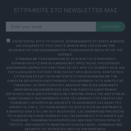
ΕΓΓΡΑΦΕΙΤΕ ΣΤΟ NEWSLETTER ΜΑΣ
SUBSCRIBE
ΕΠΙΛΕΓΟΝΤΑΣ ΑΥΤΟ ΤΟ ΠΛΑΙΣΙΟ, ΕΠΙΒΕΒΑΙΩΝΕΤΕ ΟΤΙ ΕΧΕΤΕ ΔΙΑΒΑΣΕΙ
ΚΑΙ ΑΠΟΔΕΧΕΣΤΕ ΤΟΥΣ ΟΡΟΥΣ ΧΡΗΣΗΣ ΜΑΣ ΣΧΕΤΙΚΑ ΜΕ ΤΗΝ
ΑΠΟΘΗΚΕΥΣΗ ΤΩΝ ΔΕΔΟΜΕΝΩΝ ΠΟΥ ΥΠΟΒΑΛΛΟΝΤΑΙ ΜΕΣΩ ΑΥΤΗΣ ΤΗΣ
ΦΟΡΜΑΣ.
ΣΎΜΦΩΝΑ ΜΕ ΤΟΝ ΚΑΝΟΝΙΣΜΌ ΕΕ 2016/679 ΤΟΥ ΕΥΡΩΠΑΪΚΟΎ
ΚΟΙΝΟΒΟΥΛΊΟΥ {ΓΕΝΙΚΌΣ ΚΑΝΟΝΙΣΜΌΣ ΠΡΟΣΤΑΣΊΑΣ ΠΡΟΣΩΠΙΚΏΝ
ΔΕΔΟΜΈΝΩΝ (GDPR)} ΠΟΥ ΈΧΕΙ ΤΕΘΕΊ ΣΕ ΙΣΧΎ ΑΠΌ ΤΙΣ 25 ΜΑΪ́ΟΥ 2018, ΚΑΙ
ΤΟΥ Ν.4624/2019 ΠΟΥ ΈΧΕΙ ΤΕΘΕΊ ΣΕ ΙΣΧΎ ΑΠΌ 29/8/2019, ΑΠΑΙΤΕΊΤΑΙ Η
ΣΥΓΚΑΤΆΘΕΣΉ ΣΑΣ ΓΙΑ ΝΑ ΜΕΤΈΧΕΤΕ ΣΤΗΝ ΕΠΙΚΟΙΝΩΝΊΑ ΜΕ ΤΗΝ
ΠΑΡΟΎΣΑ ΔΙΕΎΘΥΝΣΗ ΗΛΕΚΤΡΟΝΙΚΟΎ ΤΑΧΥΔΡΟΜΕΊΟΥ Ή ΤΟ ΚΙΝΗΤΌ ΣΑΣ Τ
ΗΛΈΦΩΝΟ. ΣΕ ΠΕΡΊΠΤΩΣΗ ΠΟΥ ΔΕΝ ΕΠΙΘΥΜΕΊΤΕ ΝΑ ΛΑΜΒΆΝΕΤΕ Μ
ΗΝΎΜΑΤΑ ΚΑΙ ΕΝΗΜΕΡΏΣΕΙΣ ΑΠΌ ΤΗΝ ΠΑΡΟΎΣΑ ΗΛΕΚΤΡΟΝΙΚΉ Δ
ΙΕΎΘΥΝΣΗ Ή/ΚΑΙ ΔΕΝ ΕΠΙΘΥΜΕΊΤΕ ΝΑ ΤΗΡΟΎΜΕ ΑΡΧΕΊΟ ΤΗΣ ΔΙΕΎΘΥΝΣΗΣ ΗΛ
ΕΚΤΡΟΝΙΚΟΎ ΤΑΧΥΔΡΟΜΕΊΟΥ Ή ΚΑΙ ΤΟΥ ΑΡΙΘΜΟΎ ΤΟΥ ΚΙΝΗΤΟΎ ΣΑΣ ΤΗΛ
ΕΦΏΝΟΥ, ΜΠΟΡΕΊΤΕ ΝΑ ΑΣΚΉΣΕΤΕ ΤΑ ΔΙΚΑΙΏΜΑΤΆ ΣΑΣ ΒΆΣΕΙ ΤΟΥ ΆΡΘ
ΡΟΥ 13,ΠΑΡ.2, ΤΟΥ ΚΑΝΟΝΙΣΜΟΎ ΕΕ 2016/679 ΚΑΙ ΝΑ ΔΙΑΓΡΑΦΕΊΤΕ ΚΆΝ
ΟΝΤΑΣ ΚΛΙΚ ΣΤΟ LINK ΠΟΥ ΑΚΟΛΟΥΘΕΊ. ΣΑΣ ΕΝΗΜΕΡΏΝΟΥΜΕ ΕΠΊΣΗΣ ΌΤΙ
Η ΔΙΕΎΘΥΝΣΗ ΗΛΕΚΤΡΟΝΙΚΟΎ ΣΑΣ ΤΑΧΥΔΡΟΜΕΊΟΥ Ή ΤΟ ΚΙΝΗΤΌ ΣΑΣ ΤΗΛΈ
ΦΩΝΟ, ΠΑΡΑΜΈΝΟΥΝ ΑΠΌΡΡΗΤΑ ΚΑΙ ΔΕΝ ΓΝΩΣΤΟΠΟΙΟΎΝΤΑΙ ΣΕ ΤΡΊΤ
ΟΥΣ. ΕΆΝ ΛΆΒΑΤΕ ΤΟ ΜΉΝΥΜΑ ΑΥΤΌ ΚΑΤΆ ΛΆΘΟΣ, ΠΑΡΑΚΑΛΟΎΜΕ ΔΕΧΘ
ΕΊΤΕ ΤΙΣ ΑΠΟΛΟΓΊΕΣ ΜΑΣ ΓΙΑ ΤΗΝ ΕΝΌΧΛΗΣΗ.