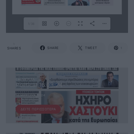
1/36
1
SHARE
TWEET
SHARES
1
ΕΦΗΜΕΡΊΔΑ
Political 16.03.24
16 ΜΑΡΤΊΟΥ, 2024
ΔΕΊΤΕ ΠΕΡΙΣΣΌΤΕΡΑ