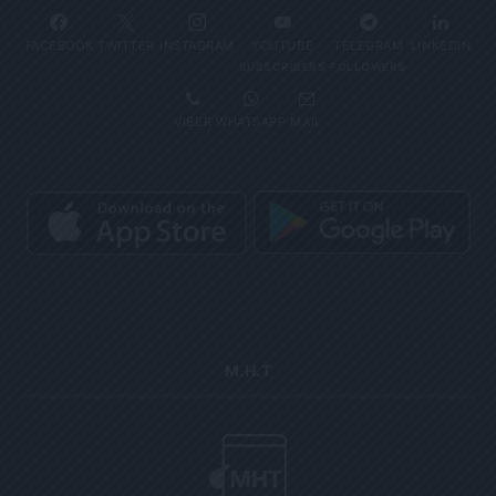
FACEBOOK
TWITTER
INSTAGRAM
YOUTUBE
TELEGRAM
LINKEDIN
SUBSCRIBERS
FOLLOWERS
VIBER
WHATSAPP
MAIL
Μ.Η.Τ