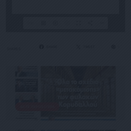
1/42
1
SHARE
TWEET
1
SHARES
ΕΦΗΜΕΡΊΔΑ
Political 18.06.25
18 ΙΟΥΝΊΟΥ, 2025
ΔΕΊΤΕ ΠΕΡΙΣΣΌΤΕΡΑ