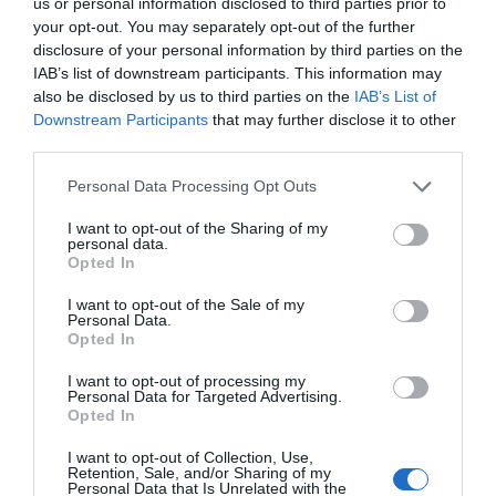
us or personal information disclosed to third parties prior to
your opt-out. You may separately opt-out of the further
SUBSCRIBE
disclosure of your personal information by third parties on the
ΔΕΊΤΕ ΕΠΊΣΗΣ...
IAB’s list of downstream participants. This information may
also be disclosed by us to third parties on the
IAB’s List of
ΕΠΙΛΕΓΟΝΤΑΣ ΑΥΤΟ ΤΟ ΠΛΑΙΣΙΟ, ΕΠΙΒΕΒΑΙΩΝΕΤΕ ΟΤΙ ΕΧΕΤΕ
Downstream Participants
that may further disclose it to other
ΔΙΑΒΑΣΕΙ ΚΑΙ ΑΠΟΔΕΧΕΣΤΕ ΤΟΥΣ ΟΡΟΥΣ ΧΡΗΣΗΣ ΜΑΣ ΣΧΕΤΙΚΑ ΜΕ
ΤΗΝ ΑΠΟΘΗΚΕΥΣΗ ΤΩΝ ΔΕΔΟΜΕΝΩΝ ΠΟΥ ΥΠΟΒΑΛΛΟΝΤΑΙ ΜΕΣΩ
third parties.
ΑΥΤΗΣ ΤΗΣ ΦΟΡΜΑΣ.
ΣΎΜΦΩΝΑ ΜΕ ΤΟΝ ΚΑΝΟΝΙΣΜΌ ΕΕ 2016/679 ΤΟΥ ΕΥΡΩΠΑΪΚΟΎ
Personal Data Processing Opt Outs
ΚΟΙΝΟΒΟΥΛΊΟΥ {ΓΕΝΙΚΌΣ ΚΑΝΟΝΙΣΜΌΣ ΠΡΟΣΤΑΣΊΑΣ ΠΡΟΣΩΠΙΚΏΝ
ΔΕΔΟΜΈΝΩΝ (GDPR)} ΠΟΥ ΈΧΕΙ ΤΕΘΕΊ ΣΕ ΙΣΧΎ ΑΠΌ ΤΙΣ 25 ΜΑΪ́ΟΥ
2018, ΚΑΙ ΤΟΥ Ν.4624/2019 ΠΟΥ ΈΧΕΙ ΤΕΘΕΊ ΣΕ ΙΣΧΎ ΑΠΌ
I want to opt-out of the Sharing of my
29/8/2019, ΑΠΑΙΤΕΊΤΑΙ Η ΣΥΓΚΑΤΆΘΕΣΉ ΣΑΣ ΓΙΑ ΝΑ ΜΕΤΈΧΕΤΕ
personal data.
ΣΤΗΝ ΕΠΙΚΟΙΝΩΝΊΑ ΜΕ ΤΗΝ ΠΑΡΟΎΣΑ ΔΙΕΎΘΥΝΣΗ ΗΛΕΚΤΡΟΝΙΚΟΎ
Opted In
ΤΑΧΥΔΡΟΜΕΊΟΥ Ή ΤΟ ΚΙΝΗΤΌ ΣΑΣ ΤΗΛΈΦΩΝΟ. ΣΕ ΠΕΡΊΠΤΩΣΗ ΠΟΥ Δ
ΕΝ ΕΠΙΘΥΜΕΊΤΕ ΝΑ ΛΑΜΒΆΝΕΤΕ ΜΗΝΎΜΑΤΑ ΚΑΙ ΕΝΗΜΕΡΏΣΕΙΣ ΑΠΌ Τ
I want to opt-out of the Sale of my
ΗΝ ΠΑΡΟΎΣΑ ΗΛΕΚΤΡΟΝΙΚΉ ΔΙΕΎΘΥΝΣΗ Ή/ΚΑΙ ΔΕΝ ΕΠΙΘΥΜΕΊΤΕ ΝΑ ΤΗ
Personal Data.
ΡΟΎΜΕ ΑΡΧΕΊΟ ΤΗΣ ΔΙΕΎΘΥΝΣΗΣ ΗΛΕΚΤΡΟΝΙΚΟΎ ΤΑ
ΧΥΔΡΟΜΕΊΟΥ Ή ΚΑΙ ΤΟΥ ΑΡΙΘΜΟΎ ΤΟΥ ΚΙΝΗΤΟΎ ΣΑΣ ΤΗΛ
Opted In
ΕΦΏΝΟΥ, ΜΠΟΡΕΊΤΕ ΝΑ ΑΣΚΉΣΕΤΕ ΤΑ ΔΙΚΑΙΏΜΑΤΆ ΣΑΣ ΒΆΣΕΙ ΤΟΥ
ΆΡΘΡΟΥ 13,ΠΑΡ.2, ΤΟΥ ΚΑΝΟΝΙΣΜΟΎ ΕΕ 2016/679 ΚΑΙ ΝΑ ΔΙΑ
I want to opt-out of processing my
ΓΡΑΦΕΊΤΕ ΚΆΝΟΝΤΑΣ ΚΛΙΚ ΣΤΟ LINK ΠΟΥ ΑΚΟΛΟΥΘΕΊ. ΣΑΣ ΕΝΗ
Personal Data for Targeted Advertising.
ΜΕΡΏΝΟΥΜΕ ΕΠΊΣΗΣ ΌΤΙ Η ΔΙΕΎΘΥΝΣΗ ΗΛΕΚΤΡΟΝΙΚΟΎ ΣΑΣ ΤΑΧ
Opted In
ΥΔΡΟΜΕΊΟΥ Ή ΤΟ ΚΙΝΗΤΌ ΣΑΣ ΤΗΛΈΦΩΝΟ, ΠΑΡΑΜΈΝΟΥΝ ΑΠΌΡ
ΡΗΤΑ ΚΑΙ ΔΕΝ ΓΝΩΣΤΟΠΟΙΟΎΝΤΑΙ ΣΕ ΤΡΊΤΟΥΣ. ΕΆΝ ΛΆΒΑΤΕ ΤΟ Μ
ΉΝΥΜΑ ΑΥΤΌ ΚΑΤΆ ΛΆΘΟΣ, ΠΑΡΑΚΑΛΟΎΜΕ ΔΕΧΘΕΊΤΕ ΤΙΣ ΑΠΟΛ
I want to opt-out of Collection, Use,
ΟΓΊΕΣ ΜΑΣ ΓΙΑ ΤΗΝ ΕΝΌΧΛΗΣΗ.
Retention, Sale, and/or Sharing of my
Personal Data that Is Unrelated with the