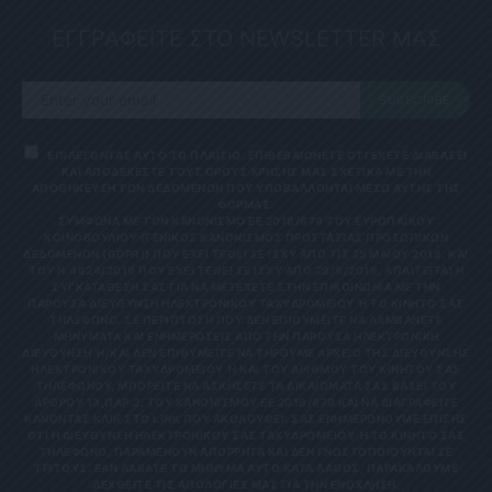
ΕΓΓΡΑΦΕΙΤΕ ΣΤΟ NEWSLETTER ΜΑΣ
SUBSCRIBE
ΕΠΙΛΕΓΟΝΤΑΣ ΑΥΤΟ ΤΟ ΠΛΑΙΣΙΟ, ΕΠΙΒΕΒΑΙΩΝΕΤΕ ΟΤΙ ΕΧΕΤΕ ΔΙΑΒΑΣΕΙ
ΚΑΙ ΑΠΟΔΕΧΕΣΤΕ ΤΟΥΣ ΟΡΟΥΣ ΧΡΗΣΗΣ ΜΑΣ ΣΧΕΤΙΚΑ ΜΕ ΤΗΝ
ΑΠΟΘΗΚΕΥΣΗ ΤΩΝ ΔΕΔΟΜΕΝΩΝ ΠΟΥ ΥΠΟΒΑΛΛΟΝΤΑΙ ΜΕΣΩ ΑΥΤΗΣ ΤΗΣ
ΦΟΡΜΑΣ.
ΣΎΜΦΩΝΑ ΜΕ ΤΟΝ ΚΑΝΟΝΙΣΜΌ ΕΕ 2016/679 ΤΟΥ ΕΥΡΩΠΑΪΚΟΎ
ΚΟΙΝΟΒΟΥΛΊΟΥ {ΓΕΝΙΚΌΣ ΚΑΝΟΝΙΣΜΌΣ ΠΡΟΣΤΑΣΊΑΣ ΠΡΟΣΩΠΙΚΏΝ
ΔΕΔΟΜΈΝΩΝ (GDPR)} ΠΟΥ ΈΧΕΙ ΤΕΘΕΊ ΣΕ ΙΣΧΎ ΑΠΌ ΤΙΣ 25 ΜΑΪ́ΟΥ 2018, ΚΑΙ
ΤΟΥ Ν.4624/2019 ΠΟΥ ΈΧΕΙ ΤΕΘΕΊ ΣΕ ΙΣΧΎ ΑΠΌ 29/8/2019, ΑΠΑΙΤΕΊΤΑΙ Η
ΣΥΓΚΑΤΆΘΕΣΉ ΣΑΣ ΓΙΑ ΝΑ ΜΕΤΈΧΕΤΕ ΣΤΗΝ ΕΠΙΚΟΙΝΩΝΊΑ ΜΕ ΤΗΝ
ΠΑΡΟΎΣΑ ΔΙΕΎΘΥΝΣΗ ΗΛΕΚΤΡΟΝΙΚΟΎ ΤΑΧΥΔΡΟΜΕΊΟΥ Ή ΤΟ ΚΙΝΗΤΌ ΣΑΣ Τ
ΗΛΈΦΩΝΟ. ΣΕ ΠΕΡΊΠΤΩΣΗ ΠΟΥ ΔΕΝ ΕΠΙΘΥΜΕΊΤΕ ΝΑ ΛΑΜΒΆΝΕΤΕ Μ
ΗΝΎΜΑΤΑ ΚΑΙ ΕΝΗΜΕΡΏΣΕΙΣ ΑΠΌ ΤΗΝ ΠΑΡΟΎΣΑ ΗΛΕΚΤΡΟΝΙΚΉ Δ
ΙΕΎΘΥΝΣΗ Ή/ΚΑΙ ΔΕΝ ΕΠΙΘΥΜΕΊΤΕ ΝΑ ΤΗΡΟΎΜΕ ΑΡΧΕΊΟ ΤΗΣ ΔΙΕΎΘΥΝΣΗΣ ΗΛ
ΕΚΤΡΟΝΙΚΟΎ ΤΑΧΥΔΡΟΜΕΊΟΥ Ή ΚΑΙ ΤΟΥ ΑΡΙΘΜΟΎ ΤΟΥ ΚΙΝΗΤΟΎ ΣΑΣ ΤΗΛ
ΕΦΏΝΟΥ, ΜΠΟΡΕΊΤΕ ΝΑ ΑΣΚΉΣΕΤΕ ΤΑ ΔΙΚΑΙΏΜΑΤΆ ΣΑΣ ΒΆΣΕΙ ΤΟΥ ΆΡΘ
ΡΟΥ 13,ΠΑΡ.2, ΤΟΥ ΚΑΝΟΝΙΣΜΟΎ ΕΕ 2016/679 ΚΑΙ ΝΑ ΔΙΑΓΡΑΦΕΊΤΕ ΚΆΝ
ΟΝΤΑΣ ΚΛΙΚ ΣΤΟ LINK ΠΟΥ ΑΚΟΛΟΥΘΕΊ. ΣΑΣ ΕΝΗΜΕΡΏΝΟΥΜΕ ΕΠΊΣΗΣ ΌΤΙ
Η ΔΙΕΎΘΥΝΣΗ ΗΛΕΚΤΡΟΝΙΚΟΎ ΣΑΣ ΤΑΧΥΔΡΟΜΕΊΟΥ Ή ΤΟ ΚΙΝΗΤΌ ΣΑΣ ΤΗΛΈ
ΦΩΝΟ, ΠΑΡΑΜΈΝΟΥΝ ΑΠΌΡΡΗΤΑ ΚΑΙ ΔΕΝ ΓΝΩΣΤΟΠΟΙΟΎΝΤΑΙ ΣΕ ΤΡΊΤ
ΟΥΣ. ΕΆΝ ΛΆΒΑΤΕ ΤΟ ΜΉΝΥΜΑ ΑΥΤΌ ΚΑΤΆ ΛΆΘΟΣ, ΠΑΡΑΚΑΛΟΎΜΕ ΔΕΧΘ
ΕΊΤΕ ΤΙΣ ΑΠΟΛΟΓΊΕΣ ΜΑΣ ΓΙΑ ΤΗΝ ΕΝΌΧΛΗΣΗ.