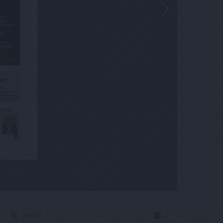
TWEET
1