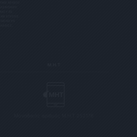
Ε ΑΡΧΕΊΟ ΤΗ
ΏΝΟΥ, ΜΠΟ
 ΕΕ 201
ΕΠΊΣΗΣ ΌΤΙ
ΟΥΝ ΑΠΌΡ
Σ, ΠΑΡΑ
Μ.Η.Τ
Μοναδικός αριθμός Μ.Η.Τ 252176