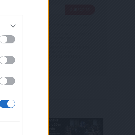
SUBSCRIBE
SUBSCRIBE
 ΑΠΟΘΗΚΕΥΣΗ ΤΩΝ ΔΕΔΟΜΕΝΩΝ ΠΟΥ ΥΠΟΒΑΛΛΟΝΤΑΙ ΜΕΣΩ
Σ ΟΡΟΥΣ ΧΡΗΣΗΣ
GDPR)} ΠΟΥ ΈΧΕΙ ΤΕΘΕΊ ΣΕ ΙΣΧΎ ΑΠΌ ΤΙΣ 25 ΜΑΪ́ΟΥ
ΡΜΑΣ.
ΝΊΑ ΜΕ ΤΗΝ ΠΑΡΟΎΣΑ ΔΙΕΎΘΥΝΣΗ ΗΛΕΚΤΡΟΝΙΚΟΎ
ΣΜΌΣ
ΑΡΟΎΣΑ ΗΛΕΚΤΡΟΝΙΚΉ ΔΙΕΎΘΥΝΣΗ Ή/ΚΑΙ ΔΕΝ ΕΠ
 ΚΑΙ ΤΟΥ
ΊΤΕ ΝΑ ΑΣΚΉΣΕΤΕ ΤΑ ΔΙΚΑΙΏΜΑΤΆ ΣΑΣ ΒΆΣΕΙ ΤΟΥ ΆΡΘ
ΕΤΈΧΕΤΕ ΣΤΗΝ
Σ ΌΤΙ Η ΔΙΕΎΘΥΝΣΗ ΗΛΕΚΤΡΟΝΙΚΟΎ ΣΑΣ ΤΑΧ
ΦΩΝΟ. ΣΕ Π
 ΚΑΤΆ ΛΆΘΟΣ, ΠΑΡΑΚΑΛΟΎΜΕ ΔΕΧΘΕΊΤΕ ΤΙΣ ΑΠΟΛ
 Η
ΙΚΟΎ ΤΑ
ΑΙΏΜΑΤΆ ΣΑΣ
 ΣΤΟ LINK ΠΟΥ
Ή ΤΟ ΚΙΝΗ
Ε ΤΟ ΜΉΝΥ