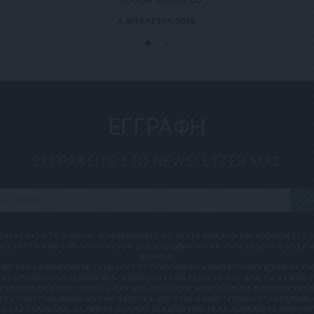
6 ΑΥΓΟΎΣΤΟΥ, 2026
ΕΓΓΡΑΦΗ
ΕΓΓΡΑΦΕΙΤΕ ΣΤΟ NEWSLETTER ΜΑΣ
SU
ΟΝΤΑΣ ΑΥΤΟ ΤΟ ΠΛΑΙΣΙΟ, ΕΠΙΒΕΒΑΙΩΝΕΤΕ ΟΤΙ ΕΧΕΤΕ ΔΙΑΒΑΣΕΙ ΚΑΙ ΑΠΟΔΕΧΕΣΤΕ
ΑΣ ΣΧΕΤΙΚΑ ΜΕ ΤΗΝ ΑΠΟΘΗΚΕΥΣΗ ΤΩΝ ΔΕΔΟΜΕΝΩΝ ΠΟΥ ΥΠΟΒΑΛΛΟΝΤΑΙ ΜΕΣΩ 
ΦΟΡΜΑΣ.
ΜΕ ΤΟΝ ΚΑΝΟΝΙΣΜΌ ΕΕ 2016/679 ΤΟΥ ΕΥΡΩΠΑΪΚΟΎ ΚΟΙΝΟΒΟΥΛΊΟΥ {ΓΕΝΙΚΌΣ Κ
ΑΣ ΠΡΟΣΩΠΙΚΏΝ ΔΕΔΟΜΈΝΩΝ (GDPR)} ΠΟΥ ΈΧΕΙ ΤΕΘΕΊ ΣΕ ΙΣΧΎ ΑΠΌ ΤΙΣ 25 ΜΑΪ́ΟΥ 
624/2019 ΠΟΥ ΈΧΕΙ ΤΕΘΕΊ ΣΕ ΙΣΧΎ ΑΠΌ 29/8/2019, ΑΠΑΙΤΕΊΤΑΙ Η ΣΥΓΚΑΤΆΘΕΣΉ ΣΑ
Ε ΣΤΗΝ ΕΠΙΚΟΙΝΩΝΊΑ ΜΕ ΤΗΝ ΠΑΡΟΎΣΑ ΔΙΕΎΘΥΝΣΗ ΗΛΕΚΤΡΟΝΙΚΟΎ ΤΑΧΥΔΡΟΜΕΊΟ
 ΣΑΣ ΤΗΛΈΦΩΝΟ. ΣΕ ΠΕΡΊΠΤΩΣΗ ΠΟΥ ΔΕΝ ΕΠΙΘΥΜΕΊΤΕ ΝΑ ΛΑΜΒΆΝΕΤΕ ΜΗΝΎΜΑΤΑ