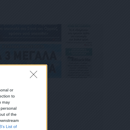
sonal or
ection to
ou may
 personal
out of the
 downstream
B’s List of
ΗΜΕΡΙΔΑ