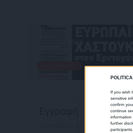
ΕΦΗΜΕΡΊΔΑ
Political 18.06.26
18 ΙΟΥΝΊΟΥ, 2026
ΔΕΊΤΕ ΠΕΡΙΣΣΌΤΕΡΑ
POLITICA
If you wish 
sensitive in
confirm you
Εγγραφή
continue se
information 
further disc
ΕΓΓΡΑΦΕΙΤΕ ΣΤΟ NEWSLETTER
participants
ΕΓΓΡΑΦ