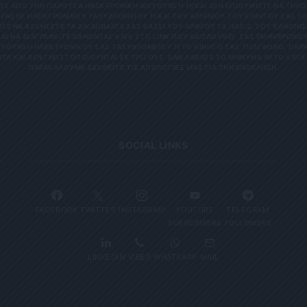
 ΑΠΌ ΤΗΝ ΠΑΡΟΎΣΑ ΗΛΕΚΤΡΟΝΙΚΉ ΔΙΕΎΘΥΝΣΗ Ή/ΚΑΙ ΔΕΝ ΕΠΙΘΥΜΕΊΤΕ ΝΑ ΤΗΡΟΎΜ
ΝΣΗΣ ΗΛΕΚΤΡΟΝΙΚΟΎ ΤΑΧΥΔΡΟΜΕΊΟΥ Ή ΚΑΙ ΤΟΥ ΑΡΙΘΜΟΎ ΤΟΥ ΚΙΝΗΤΟΎ ΣΑΣ ΤΗΛΕΦ
ΝΑ ΑΣΚΉΣΕΤΕ ΤΑ ΔΙΚΑΙΏΜΑΤΆ ΣΑΣ ΒΆΣΕΙ ΤΟΥ ΆΡΘΡΟΥ 13,ΠΑΡ.2, ΤΟΥ ΚΑΝΟΝΙΣΜΟΎ
 ΝΑ ΔΙΑΓΡΑΦΕΊΤΕ ΚΆΝΟΝΤΑΣ ΚΛΙΚ ΣΤΟ LINK ΠΟΥ ΑΚΟΛΟΥΘΕΊ. ΣΑΣ ΕΝΗΜΕΡΏΝΟΥΜΕ 
ΥΝΣΗ ΗΛΕΚΤΡΟΝΙΚΟΎ ΣΑΣ ΤΑΧΥΔΡΟΜΕΊΟΥ Ή ΤΟ ΚΙΝΗΤΌ ΣΑΣ ΤΗΛΈΦΩΝΟ, ΠΑΡΑΜΈΝ
ΑΙ ΔΕΝ ΓΝΩΣΤΟΠΟΙΟΎΝΤΑΙ ΣΕ ΤΡΊΤΟΥΣ. ΕΆΝ ΛΆΒΑΤΕ ΤΟ ΜΉΝΥΜΑ ΑΥΤΌ ΚΑΤΆ ΛΆΘΟ
ΚΑΛΟΎΜΕ ΔΕΧΘΕΊΤΕ ΤΙΣ ΑΠΟΛΟΓΊΕΣ ΜΑΣ ΓΙΑ ΤΗΝ ΕΝΌΧΛΗΣΗ.
SOCIAL LINKS
FACEBOOK
TWITTER
INSTAGRAM
YOUTUBE
TELEGRAM
SUBSCRIBERS
FOLLOWERS
LINKEDIN
VIBER
WHATSAPP
MAIL