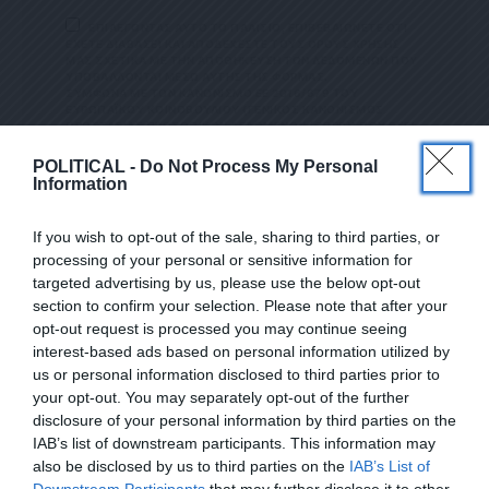
ΕΠΙΛΕΓΟΝΤΑΣ ΑΥΤΟ ΤΟ ΠΛΑΙΣΙΟ, ΕΠΙΒΕΒΑΙΩΝΕΤΕ ΟΤΙ
ΕΧΕΤΕ ΔΙΑΒΑΣΕΙ ΚΑΙ ΑΠΟΔΕΧΕΣΤΕ ΤΟΥΣ ΟΡΟΥΣ ΧΡΗΣΗΣ
ΜΑΣ ΣΧΕΤΙΚΑ ΜΕ ΤΗΝ ΑΠΟΘΗΚΕΥΣΗ ΤΩΝ ΔΕΔΟΜΕΝΩΝ ΠΟΥ
ΥΠΟΒΑΛΛΟΝΤΑΙ ΜΕΣΩ ΑΥΤΗΣ ΤΗΣ ΦΟΡΜΑΣ.
ΣΎΜΦΩΝΑ ΜΕ ΤΟΝ ΚΑΝΟΝΙΣΜΌ ΕΕ 2016/679 ΤΟΥ
ΕΥΡΩΠΑΪΚΟΎ ΚΟΙΝΟΒΟΥΛΊΟΥ {ΓΕΝΙΚΌΣ ΚΑΝΟΝΙΣΜΌΣ
ΠΡΟΣΤΑΣΊΑΣ ΠΡΟΣΩΠΙΚΏΝ ΔΕΔΟΜΈΝΩΝ (GDPR)} ΠΟΥ ΈΧΕΙ
ΤΕΘΕΊ ΣΕ ΙΣΧΎ ΑΠΌ ΤΙΣ 25 ΜΑΪ́ΟΥ 2018, ΚΑΙ ΤΟΥ
Ν.4624/2019 ΠΟΥ ΈΧΕΙ ΤΕΘΕΊ ΣΕ ΙΣΧΎ ΑΠΌ 29/8/2019,
POLITICAL -
Do Not Process My Personal
ΑΠΑΙΤΕΊΤΑΙ Η ΣΥΓΚΑΤΆΘΕΣΉ ΣΑΣ ΓΙΑ ΝΑ ΜΕΤΈΧΕΤΕ ΣΤΗΝ
Information
ΕΠΙΚΟΙΝΩΝΊΑ ΜΕ ΤΗΝ ΠΑΡΟΎΣΑ ΔΙΕΎΘΥΝΣΗ ΗΛΕΚΤΡΟΝΙΚΟΎ
ΤΑΧΥΔΡΟΜΕΊΟΥ Ή ΤΟ ΚΙΝΗΤΌ ΣΑΣ ΤΗΛΈΦΩΝΟ. ΣΕ Π
ΕΡΊΠΤΩΣΗ ΠΟΥ ΔΕΝ ΕΠΙΘΥΜΕΊΤΕ ΝΑ ΛΑΜΒΆΝΕΤΕ Μ
If you wish to opt-out of the sale, sharing to third parties, or
ΗΝΎΜΑΤΑ ΚΑΙ ΕΝΗΜΕΡΏΣΕΙΣ ΑΠΌ ΤΗΝ ΠΑΡΟΎΣΑ Η
ΛΕΚΤΡΟΝΙΚΉ ΔΙΕΎΘΥΝΣΗ Ή/ΚΑΙ ΔΕΝ ΕΠΙΘΥΜΕΊΤΕ ΝΑ ΤΗ
processing of your personal or sensitive information for
ΡΟΎΜΕ ΑΡΧΕΊΟ ΤΗΣ ΔΙΕΎΘΥΝΣΗΣ ΗΛΕΚΤΡΟΝΙΚΟΎ ΤΑ
targeted advertising by us, please use the below opt-out
ΧΥΔΡΟΜΕΊΟΥ Ή ΚΑΙ ΤΟΥ ΑΡΙΘΜΟΎ ΤΟΥ ΚΙΝΗΤΟΎ ΣΑΣ ΤΗΛ
section to confirm your selection. Please note that after your
ΕΦΏΝΟΥ, ΜΠΟΡΕΊΤΕ ΝΑ ΑΣΚΉΣΕΤΕ ΤΑ ΔΙΚΑΙΏΜΑΤΆ ΣΑΣ ΒΆΣ
ΕΓΓΡΑΦΕΙΤΕ ΣΤΟ NEWSLETTER ΜΑΣ ΓΙΑ ΝΑ
ΕΙ ΤΟΥ ΆΡΘΡΟΥ 13,ΠΑΡ.2, ΤΟΥ ΚΑΝΟΝΙΣΜΟΎ ΕΕ 201
opt-out request is processed you may continue seeing
6/679 ΚΑΙ ΝΑ ΔΙΑΓΡΑΦΕΊΤΕ ΚΆΝΟΝΤΑΣ ΚΛΙΚ ΣΤΟ LINK ΠΟΥ
ΛΑΜΒΑΝΕΤΕ ΤΗΝ ΕΦΗΜΕΡΙΔΑ
interest-based ads based on personal information utilized by
ΑΚΟΛΟΥΘΕΊ. ΣΑΣ ΕΝΗΜΕΡΏΝΟΥΜΕ ΕΠΊΣΗΣ ΌΤΙ Η ΔΙΕ
ΕΝΤΕΛΩΣ ΔΩΡΕΑΝ ΣΤΟ EMAIL ΣΑΣ
ΎΘΥΝΣΗ ΗΛΕΚΤΡΟΝΙΚΟΎ ΣΑΣ ΤΑΧΥΔΡΟΜΕΊΟΥ Ή ΤΟ ΚΙΝΗ
us or personal information disclosed to third parties prior to
ΤΌ ΣΑΣ ΤΗΛΈΦΩΝΟ, ΠΑΡΑΜΈΝΟΥΝ ΑΠΌΡΡΗΤΑ ΚΑΙ ΔΕΝ ΓΝΩΣ
your opt-out. You may separately opt-out of the further
ΤΟΠΟΙΟΎΝΤΑΙ ΣΕ ΤΡΊΤΟΥΣ. ΕΆΝ ΛΆΒΑΤΕ ΤΟ ΜΉΝΥΜΑ ΑΥΤΌ
SUBSCRIBE
disclosure of your personal information by third parties on the
ΚΑΤΆ ΛΆΘΟΣ, ΠΑΡΑΚΑΛΟΎΜΕ ΔΕΧΘΕΊΤΕ ΤΙΣ ΑΠΟΛ
ΟΓΊΕΣ ΜΑΣ ΓΙΑ ΤΗΝ ΕΝΌΧΛΗΣΗ.
IAB’s list of downstream participants. This information may
also be disclosed by us to third parties on the
IAB’s List of
ΕΠΙΛΕΓΟΝΤΑΣ ΑΥΤΟ ΤΟ ΠΛΑΙΣΙΟ, ΕΠΙΒΕΒΑΙΩΝΕΤΕ ΟΤΙ ΕΧΕΤΕ
Downstream Participants
that may further disclose it to other