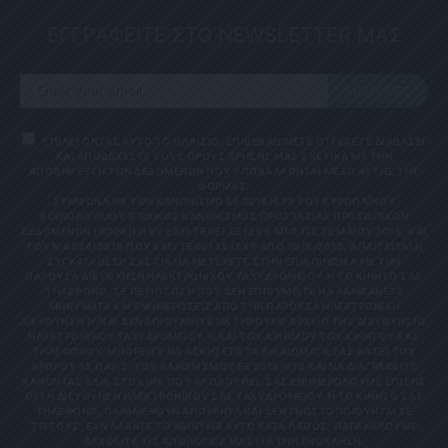
ΕΓΓΡΑΦΕΙΤΕ ΣΤΟ NEWSLETTER ΜΑΣ
SUBSCRIBE
ΕΠΙΛΕΓΟΝΤΑΣ ΑΥΤΟ ΤΟ ΠΛΑΙΣΙΟ, ΕΠΙΒΕΒΑΙΩΝΕΤΕ ΟΤΙ ΕΧΕΤΕ ΔΙΑΒΑΣΕΙ
ΚΑΙ ΑΠΟΔΕΧΕΣΤΕ ΤΟΥΣ ΟΡΟΥΣ ΧΡΗΣΗΣ ΜΑΣ ΣΧΕΤΙΚΑ ΜΕ ΤΗΝ
ΑΠΟΘΗΚΕΥΣΗ ΤΩΝ ΔΕΔΟΜΕΝΩΝ ΠΟΥ ΥΠΟΒΑΛΛΟΝΤΑΙ ΜΕΣΩ ΑΥΤΗΣ ΤΗΣ
ΦΟΡΜΑΣ.
ΣΎΜΦΩΝΑ ΜΕ ΤΟΝ ΚΑΝΟΝΙΣΜΌ ΕΕ 2016/679 ΤΟΥ ΕΥΡΩΠΑΪΚΟΎ
ΚΟΙΝΟΒΟΥΛΊΟΥ {ΓΕΝΙΚΌΣ ΚΑΝΟΝΙΣΜΌΣ ΠΡΟΣΤΑΣΊΑΣ ΠΡΟΣΩΠΙΚΏΝ
ΔΕΔΟΜΈΝΩΝ (GDPR)} ΠΟΥ ΈΧΕΙ ΤΕΘΕΊ ΣΕ ΙΣΧΎ ΑΠΌ ΤΙΣ 25 ΜΑΪ́ΟΥ 2018, ΚΑΙ
ΤΟΥ Ν.4624/2019 ΠΟΥ ΈΧΕΙ ΤΕΘΕΊ ΣΕ ΙΣΧΎ ΑΠΌ 29/8/2019, ΑΠΑΙΤΕΊΤΑΙ Η
ΣΥΓΚΑΤΆΘΕΣΉ ΣΑΣ ΓΙΑ ΝΑ ΜΕΤΈΧΕΤΕ ΣΤΗΝ ΕΠΙΚΟΙΝΩΝΊΑ ΜΕ ΤΗΝ
ΠΑΡΟΎΣΑ ΔΙΕΎΘΥΝΣΗ ΗΛΕΚΤΡΟΝΙΚΟΎ ΤΑΧΥΔΡΟΜΕΊΟΥ Ή ΤΟ ΚΙΝΗΤΌ ΣΑΣ Τ
ΗΛΈΦΩΝΟ. ΣΕ ΠΕΡΊΠΤΩΣΗ ΠΟΥ ΔΕΝ ΕΠΙΘΥΜΕΊΤΕ ΝΑ ΛΑΜΒΆΝΕΤΕ Μ
ΗΝΎΜΑΤΑ ΚΑΙ ΕΝΗΜΕΡΏΣΕΙΣ ΑΠΌ ΤΗΝ ΠΑΡΟΎΣΑ ΗΛΕΚΤΡΟΝΙΚΉ Δ
ΙΕΎΘΥΝΣΗ Ή/ΚΑΙ ΔΕΝ ΕΠΙΘΥΜΕΊΤΕ ΝΑ ΤΗΡΟΎΜΕ ΑΡΧΕΊΟ ΤΗΣ ΔΙΕΎΘΥΝΣΗΣ ΗΛ
ΕΚΤΡΟΝΙΚΟΎ ΤΑΧΥΔΡΟΜΕΊΟΥ Ή ΚΑΙ ΤΟΥ ΑΡΙΘΜΟΎ ΤΟΥ ΚΙΝΗΤΟΎ ΣΑΣ ΤΗΛ
ΕΦΏΝΟΥ, ΜΠΟΡΕΊΤΕ ΝΑ ΑΣΚΉΣΕΤΕ ΤΑ ΔΙΚΑΙΏΜΑΤΆ ΣΑΣ ΒΆΣΕΙ ΤΟΥ ΆΡΘ
ΡΟΥ 13,ΠΑΡ.2, ΤΟΥ ΚΑΝΟΝΙΣΜΟΎ ΕΕ 2016/679 ΚΑΙ ΝΑ ΔΙΑΓΡΑΦΕΊΤΕ ΚΆΝ
ΟΝΤΑΣ ΚΛΙΚ ΣΤΟ LINK ΠΟΥ ΑΚΟΛΟΥΘΕΊ. ΣΑΣ ΕΝΗΜΕΡΏΝΟΥΜΕ ΕΠΊΣΗΣ ΌΤΙ
Η ΔΙΕΎΘΥΝΣΗ ΗΛΕΚΤΡΟΝΙΚΟΎ ΣΑΣ ΤΑΧΥΔΡΟΜΕΊΟΥ Ή ΤΟ ΚΙΝΗΤΌ ΣΑΣ ΤΗΛΈ
ΦΩΝΟ, ΠΑΡΑΜΈΝΟΥΝ ΑΠΌΡΡΗΤΑ ΚΑΙ ΔΕΝ ΓΝΩΣΤΟΠΟΙΟΎΝΤΑΙ ΣΕ ΤΡΊΤ
ΟΥΣ. ΕΆΝ ΛΆΒΑΤΕ ΤΟ ΜΉΝΥΜΑ ΑΥΤΌ ΚΑΤΆ ΛΆΘΟΣ, ΠΑΡΑΚΑΛΟΎΜΕ ΔΕΧΘ
ΕΊΤΕ ΤΙΣ ΑΠΟΛΟΓΊΕΣ ΜΑΣ ΓΙΑ ΤΗΝ ΕΝΌΧΛΗΣΗ.