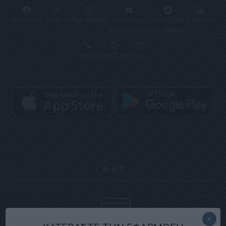
FACEBOOK
TWITTER
INSTAGRAM
YOUTUBE
TELEGRAM
LINKEDIN
SUBSCRIBERS
FOLLOWERS
VIBER
WHATSAPP
MAIL
Μ.Η.Τ