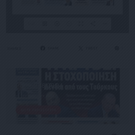
1/42
1
SHARE
TWEET
SHARES
1
ΕΦΗΜΕΡΊΔΑ
Political 18.09.24
18 ΣΕΠΤΕΜΒΡΊΟΥ, 2024
ΔΕΊΤΕ ΠΕΡΙΣΣΌΤΕΡΑ