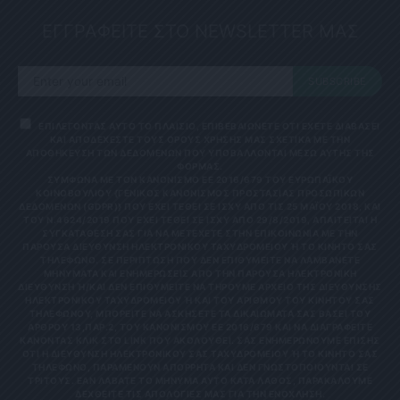
ΕΓΓΡΑΦΕΙΤΕ ΣΤΟ NEWSLETTER ΜΑΣ
SUBSCRIBE
ΕΠΙΛΕΓΟΝΤΑΣ ΑΥΤΟ ΤΟ ΠΛΑΙΣΙΟ, ΕΠΙΒΕΒΑΙΩΝΕΤΕ ΟΤΙ ΕΧΕΤΕ ΔΙΑΒΑΣΕΙ
ΚΑΙ ΑΠΟΔΕΧΕΣΤΕ ΤΟΥΣ ΟΡΟΥΣ ΧΡΗΣΗΣ ΜΑΣ ΣΧΕΤΙΚΑ ΜΕ ΤΗΝ
ΑΠΟΘΗΚΕΥΣΗ ΤΩΝ ΔΕΔΟΜΕΝΩΝ ΠΟΥ ΥΠΟΒΑΛΛΟΝΤΑΙ ΜΕΣΩ ΑΥΤΗΣ ΤΗΣ
ΦΟΡΜΑΣ.
ΣΎΜΦΩΝΑ ΜΕ ΤΟΝ ΚΑΝΟΝΙΣΜΌ ΕΕ 2016/679 ΤΟΥ ΕΥΡΩΠΑΪΚΟΎ
ΚΟΙΝΟΒΟΥΛΊΟΥ {ΓΕΝΙΚΌΣ ΚΑΝΟΝΙΣΜΌΣ ΠΡΟΣΤΑΣΊΑΣ ΠΡΟΣΩΠΙΚΏΝ
ΔΕΔΟΜΈΝΩΝ (GDPR)} ΠΟΥ ΈΧΕΙ ΤΕΘΕΊ ΣΕ ΙΣΧΎ ΑΠΌ ΤΙΣ 25 ΜΑΪ́ΟΥ 2018, ΚΑΙ
ΤΟΥ Ν.4624/2019 ΠΟΥ ΈΧΕΙ ΤΕΘΕΊ ΣΕ ΙΣΧΎ ΑΠΌ 29/8/2019, ΑΠΑΙΤΕΊΤΑΙ Η
ΣΥΓΚΑΤΆΘΕΣΉ ΣΑΣ ΓΙΑ ΝΑ ΜΕΤΈΧΕΤΕ ΣΤΗΝ ΕΠΙΚΟΙΝΩΝΊΑ ΜΕ ΤΗΝ
ΠΑΡΟΎΣΑ ΔΙΕΎΘΥΝΣΗ ΗΛΕΚΤΡΟΝΙΚΟΎ ΤΑΧΥΔΡΟΜΕΊΟΥ Ή ΤΟ ΚΙΝΗΤΌ ΣΑΣ Τ
ΗΛΈΦΩΝΟ. ΣΕ ΠΕΡΊΠΤΩΣΗ ΠΟΥ ΔΕΝ ΕΠΙΘΥΜΕΊΤΕ ΝΑ ΛΑΜΒΆΝΕΤΕ Μ
ΗΝΎΜΑΤΑ ΚΑΙ ΕΝΗΜΕΡΏΣΕΙΣ ΑΠΌ ΤΗΝ ΠΑΡΟΎΣΑ ΗΛΕΚΤΡΟΝΙΚΉ Δ
ΙΕΎΘΥΝΣΗ Ή/ΚΑΙ ΔΕΝ ΕΠΙΘΥΜΕΊΤΕ ΝΑ ΤΗΡΟΎΜΕ ΑΡΧΕΊΟ ΤΗΣ ΔΙΕΎΘΥΝΣΗΣ ΗΛ
ΕΚΤΡΟΝΙΚΟΎ ΤΑΧΥΔΡΟΜΕΊΟΥ Ή ΚΑΙ ΤΟΥ ΑΡΙΘΜΟΎ ΤΟΥ ΚΙΝΗΤΟΎ ΣΑΣ ΤΗΛ
ΕΦΏΝΟΥ, ΜΠΟΡΕΊΤΕ ΝΑ ΑΣΚΉΣΕΤΕ ΤΑ ΔΙΚΑΙΏΜΑΤΆ ΣΑΣ ΒΆΣΕΙ ΤΟΥ ΆΡΘ
ΡΟΥ 13,ΠΑΡ.2, ΤΟΥ ΚΑΝΟΝΙΣΜΟΎ ΕΕ 2016/679 ΚΑΙ ΝΑ ΔΙΑΓΡΑΦΕΊΤΕ ΚΆΝ
ΟΝΤΑΣ ΚΛΙΚ ΣΤΟ LINK ΠΟΥ ΑΚΟΛΟΥΘΕΊ. ΣΑΣ ΕΝΗΜΕΡΏΝΟΥΜΕ ΕΠΊΣΗΣ ΌΤΙ
Η ΔΙΕΎΘΥΝΣΗ ΗΛΕΚΤΡΟΝΙΚΟΎ ΣΑΣ ΤΑΧΥΔΡΟΜΕΊΟΥ Ή ΤΟ ΚΙΝΗΤΌ ΣΑΣ ΤΗΛΈ
ΦΩΝΟ, ΠΑΡΑΜΈΝΟΥΝ ΑΠΌΡΡΗΤΑ ΚΑΙ ΔΕΝ ΓΝΩΣΤΟΠΟΙΟΎΝΤΑΙ ΣΕ ΤΡΊΤ
ΟΥΣ. ΕΆΝ ΛΆΒΑΤΕ ΤΟ ΜΉΝΥΜΑ ΑΥΤΌ ΚΑΤΆ ΛΆΘΟΣ, ΠΑΡΑΚΑΛΟΎΜΕ ΔΕΧΘ
ΕΊΤΕ ΤΙΣ ΑΠΟΛΟΓΊΕΣ ΜΑΣ ΓΙΑ ΤΗΝ ΕΝΌΧΛΗΣΗ.