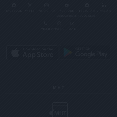
FACEBOOK
TWITTER
INSTAGRAM
YOUTUBE
TELEGRAM
LINKEDIN
SUBSCRIBERS
FOLLOWERS
VIBER
WHATSAPP
MAIL
Μ.Η.Τ