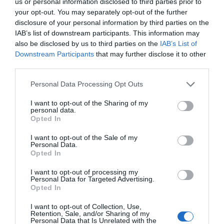
us or personal information disclosed to third parties prior to
your opt-out. You may separately opt-out of the further
SUBSCRIBE
disclosure of your personal information by third parties on the
ΔΕΊΤΕ ΕΠΊΣΗΣ...
IAB’s list of downstream participants. This information may
also be disclosed by us to third parties on the
IAB’s List of
ΕΠΙΛΕΓΟΝΤΑΣ ΑΥΤΟ ΤΟ ΠΛΑΙΣΙΟ, ΕΠΙΒΕΒΑΙΩΝΕΤΕ ΟΤΙ ΕΧΕΤΕ
Downstream Participants
that may further disclose it to other
ΔΙΑΒΑΣΕΙ ΚΑΙ ΑΠΟΔΕΧΕΣΤΕ ΤΟΥΣ ΟΡΟΥΣ ΧΡΗΣΗΣ ΜΑΣ ΣΧΕΤΙΚΑ ΜΕ
ΤΗΝ ΑΠΟΘΗΚΕΥΣΗ ΤΩΝ ΔΕΔΟΜΕΝΩΝ ΠΟΥ ΥΠΟΒΑΛΛΟΝΤΑΙ ΜΕΣΩ
third parties.
ΑΥΤΗΣ ΤΗΣ ΦΟΡΜΑΣ.
ΣΎΜΦΩΝΑ ΜΕ ΤΟΝ ΚΑΝΟΝΙΣΜΌ ΕΕ 2016/679 ΤΟΥ ΕΥΡΩΠΑΪΚΟΎ
Personal Data Processing Opt Outs
ΚΟΙΝΟΒΟΥΛΊΟΥ {ΓΕΝΙΚΌΣ ΚΑΝΟΝΙΣΜΌΣ ΠΡΟΣΤΑΣΊΑΣ ΠΡΟΣΩΠΙΚΏΝ
ΔΕΔΟΜΈΝΩΝ (GDPR)} ΠΟΥ ΈΧΕΙ ΤΕΘΕΊ ΣΕ ΙΣΧΎ ΑΠΌ ΤΙΣ 25 ΜΑΪ́ΟΥ
2018, ΚΑΙ ΤΟΥ Ν.4624/2019 ΠΟΥ ΈΧΕΙ ΤΕΘΕΊ ΣΕ ΙΣΧΎ ΑΠΌ
I want to opt-out of the Sharing of my
29/8/2019, ΑΠΑΙΤΕΊΤΑΙ Η ΣΥΓΚΑΤΆΘΕΣΉ ΣΑΣ ΓΙΑ ΝΑ ΜΕΤΈΧΕΤΕ
personal data.
ΣΤΗΝ ΕΠΙΚΟΙΝΩΝΊΑ ΜΕ ΤΗΝ ΠΑΡΟΎΣΑ ΔΙΕΎΘΥΝΣΗ ΗΛΕΚΤΡΟΝΙΚΟΎ
Opted In
ΤΑΧΥΔΡΟΜΕΊΟΥ Ή ΤΟ ΚΙΝΗΤΌ ΣΑΣ ΤΗΛΈΦΩΝΟ. ΣΕ ΠΕΡΊΠΤΩΣΗ ΠΟΥ Δ
ΕΝ ΕΠΙΘΥΜΕΊΤΕ ΝΑ ΛΑΜΒΆΝΕΤΕ ΜΗΝΎΜΑΤΑ ΚΑΙ ΕΝΗΜΕΡΏΣΕΙΣ ΑΠΌ Τ
I want to opt-out of the Sale of my
ΗΝ ΠΑΡΟΎΣΑ ΗΛΕΚΤΡΟΝΙΚΉ ΔΙΕΎΘΥΝΣΗ Ή/ΚΑΙ ΔΕΝ ΕΠΙΘΥΜΕΊΤΕ ΝΑ ΤΗ
Personal Data.
ΡΟΎΜΕ ΑΡΧΕΊΟ ΤΗΣ ΔΙΕΎΘΥΝΣΗΣ ΗΛΕΚΤΡΟΝΙΚΟΎ ΤΑ
ΧΥΔΡΟΜΕΊΟΥ Ή ΚΑΙ ΤΟΥ ΑΡΙΘΜΟΎ ΤΟΥ ΚΙΝΗΤΟΎ ΣΑΣ ΤΗΛ
Opted In
ΕΦΏΝΟΥ, ΜΠΟΡΕΊΤΕ ΝΑ ΑΣΚΉΣΕΤΕ ΤΑ ΔΙΚΑΙΏΜΑΤΆ ΣΑΣ ΒΆΣΕΙ ΤΟΥ
ΆΡΘΡΟΥ 13,ΠΑΡ.2, ΤΟΥ ΚΑΝΟΝΙΣΜΟΎ ΕΕ 2016/679 ΚΑΙ ΝΑ ΔΙΑ
I want to opt-out of processing my
ΓΡΑΦΕΊΤΕ ΚΆΝΟΝΤΑΣ ΚΛΙΚ ΣΤΟ LINK ΠΟΥ ΑΚΟΛΟΥΘΕΊ. ΣΑΣ ΕΝΗ
Personal Data for Targeted Advertising.
ΜΕΡΏΝΟΥΜΕ ΕΠΊΣΗΣ ΌΤΙ Η ΔΙΕΎΘΥΝΣΗ ΗΛΕΚΤΡΟΝΙΚΟΎ ΣΑΣ ΤΑΧ
Opted In
ΥΔΡΟΜΕΊΟΥ Ή ΤΟ ΚΙΝΗΤΌ ΣΑΣ ΤΗΛΈΦΩΝΟ, ΠΑΡΑΜΈΝΟΥΝ ΑΠΌΡ
ΡΗΤΑ ΚΑΙ ΔΕΝ ΓΝΩΣΤΟΠΟΙΟΎΝΤΑΙ ΣΕ ΤΡΊΤΟΥΣ. ΕΆΝ ΛΆΒΑΤΕ ΤΟ Μ
ΉΝΥΜΑ ΑΥΤΌ ΚΑΤΆ ΛΆΘΟΣ, ΠΑΡΑΚΑΛΟΎΜΕ ΔΕΧΘΕΊΤΕ ΤΙΣ ΑΠΟΛ
I want to opt-out of Collection, Use,
ΟΓΊΕΣ ΜΑΣ ΓΙΑ ΤΗΝ ΕΝΌΧΛΗΣΗ.
Retention, Sale, and/or Sharing of my
Personal Data that Is Unrelated with the