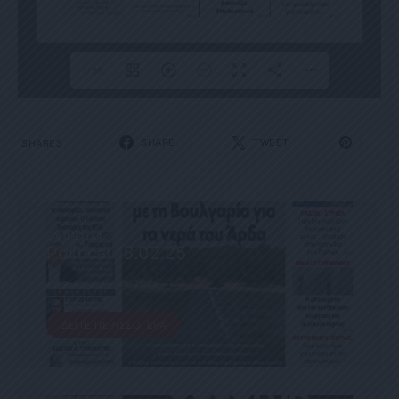
1/38
1
SHARE
TWEET
SHARES
1
ΕΦΗΜΕΡΊΔΑ
Political 18.02.25
18 ΦΕΒΡΟΥΑΡΊΟΥ, 2025
ΔΕΊΤΕ ΠΕΡΙΣΣΌΤΕΡΑ