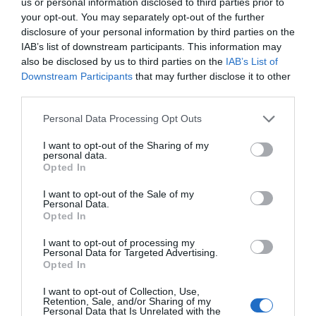
us or personal information disclosed to third parties prior to
your opt-out. You may separately opt-out of the further
SUBSCRIBE
disclosure of your personal information by third parties on the
ΔΕΊΤΕ ΕΠΊΣΗΣ...
IAB’s list of downstream participants. This information may
also be disclosed by us to third parties on the
IAB’s List of
ΕΠΙΛΕΓΟΝΤΑΣ ΑΥΤΟ ΤΟ ΠΛΑΙΣΙΟ, ΕΠΙΒΕΒΑΙΩΝΕΤΕ ΟΤΙ ΕΧΕΤΕ
Downstream Participants
that may further disclose it to other
ΔΙΑΒΑΣΕΙ ΚΑΙ ΑΠΟΔΕΧΕΣΤΕ ΤΟΥΣ ΟΡΟΥΣ ΧΡΗΣΗΣ ΜΑΣ ΣΧΕΤΙΚΑ ΜΕ
ΤΗΝ ΑΠΟΘΗΚΕΥΣΗ ΤΩΝ ΔΕΔΟΜΕΝΩΝ ΠΟΥ ΥΠΟΒΑΛΛΟΝΤΑΙ ΜΕΣΩ
third parties.
ΑΥΤΗΣ ΤΗΣ ΦΟΡΜΑΣ.
ΣΎΜΦΩΝΑ ΜΕ ΤΟΝ ΚΑΝΟΝΙΣΜΌ ΕΕ 2016/679 ΤΟΥ ΕΥΡΩΠΑΪΚΟΎ
Personal Data Processing Opt Outs
ΚΟΙΝΟΒΟΥΛΊΟΥ {ΓΕΝΙΚΌΣ ΚΑΝΟΝΙΣΜΌΣ ΠΡΟΣΤΑΣΊΑΣ ΠΡΟΣΩΠΙΚΏΝ
ΔΕΔΟΜΈΝΩΝ (GDPR)} ΠΟΥ ΈΧΕΙ ΤΕΘΕΊ ΣΕ ΙΣΧΎ ΑΠΌ ΤΙΣ 25 ΜΑΪ́ΟΥ
2018, ΚΑΙ ΤΟΥ Ν.4624/2019 ΠΟΥ ΈΧΕΙ ΤΕΘΕΊ ΣΕ ΙΣΧΎ ΑΠΌ
I want to opt-out of the Sharing of my
29/8/2019, ΑΠΑΙΤΕΊΤΑΙ Η ΣΥΓΚΑΤΆΘΕΣΉ ΣΑΣ ΓΙΑ ΝΑ ΜΕΤΈΧΕΤΕ
personal data.
ΣΤΗΝ ΕΠΙΚΟΙΝΩΝΊΑ ΜΕ ΤΗΝ ΠΑΡΟΎΣΑ ΔΙΕΎΘΥΝΣΗ ΗΛΕΚΤΡΟΝΙΚΟΎ
Opted In
ΤΑΧΥΔΡΟΜΕΊΟΥ Ή ΤΟ ΚΙΝΗΤΌ ΣΑΣ ΤΗΛΈΦΩΝΟ. ΣΕ ΠΕΡΊΠΤΩΣΗ ΠΟΥ Δ
ΕΝ ΕΠΙΘΥΜΕΊΤΕ ΝΑ ΛΑΜΒΆΝΕΤΕ ΜΗΝΎΜΑΤΑ ΚΑΙ ΕΝΗΜΕΡΏΣΕΙΣ ΑΠΌ Τ
I want to opt-out of the Sale of my
ΗΝ ΠΑΡΟΎΣΑ ΗΛΕΚΤΡΟΝΙΚΉ ΔΙΕΎΘΥΝΣΗ Ή/ΚΑΙ ΔΕΝ ΕΠΙΘΥΜΕΊΤΕ ΝΑ ΤΗ
Personal Data.
ΡΟΎΜΕ ΑΡΧΕΊΟ ΤΗΣ ΔΙΕΎΘΥΝΣΗΣ ΗΛΕΚΤΡΟΝΙΚΟΎ ΤΑ
ΧΥΔΡΟΜΕΊΟΥ Ή ΚΑΙ ΤΟΥ ΑΡΙΘΜΟΎ ΤΟΥ ΚΙΝΗΤΟΎ ΣΑΣ ΤΗΛ
Opted In
ΕΦΏΝΟΥ, ΜΠΟΡΕΊΤΕ ΝΑ ΑΣΚΉΣΕΤΕ ΤΑ ΔΙΚΑΙΏΜΑΤΆ ΣΑΣ ΒΆΣΕΙ ΤΟΥ
ΆΡΘΡΟΥ 13,ΠΑΡ.2, ΤΟΥ ΚΑΝΟΝΙΣΜΟΎ ΕΕ 2016/679 ΚΑΙ ΝΑ ΔΙΑ
I want to opt-out of processing my
ΓΡΑΦΕΊΤΕ ΚΆΝΟΝΤΑΣ ΚΛΙΚ ΣΤΟ LINK ΠΟΥ ΑΚΟΛΟΥΘΕΊ. ΣΑΣ ΕΝΗ
Personal Data for Targeted Advertising.
ΜΕΡΏΝΟΥΜΕ ΕΠΊΣΗΣ ΌΤΙ Η ΔΙΕΎΘΥΝΣΗ ΗΛΕΚΤΡΟΝΙΚΟΎ ΣΑΣ ΤΑΧ
Opted In
ΥΔΡΟΜΕΊΟΥ Ή ΤΟ ΚΙΝΗΤΌ ΣΑΣ ΤΗΛΈΦΩΝΟ, ΠΑΡΑΜΈΝΟΥΝ ΑΠΌΡ
ΡΗΤΑ ΚΑΙ ΔΕΝ ΓΝΩΣΤΟΠΟΙΟΎΝΤΑΙ ΣΕ ΤΡΊΤΟΥΣ. ΕΆΝ ΛΆΒΑΤΕ ΤΟ Μ
ΉΝΥΜΑ ΑΥΤΌ ΚΑΤΆ ΛΆΘΟΣ, ΠΑΡΑΚΑΛΟΎΜΕ ΔΕΧΘΕΊΤΕ ΤΙΣ ΑΠΟΛ
I want to opt-out of Collection, Use,
ΟΓΊΕΣ ΜΑΣ ΓΙΑ ΤΗΝ ΕΝΌΧΛΗΣΗ.
Retention, Sale, and/or Sharing of my
Personal Data that Is Unrelated with the