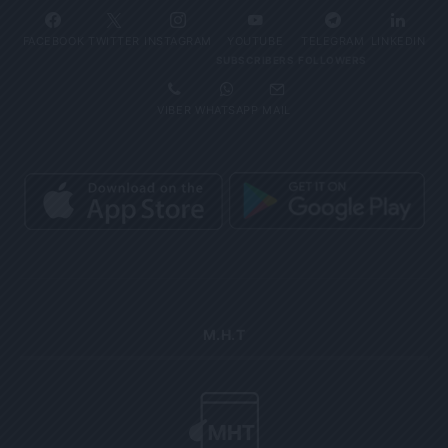
FACEBOOK
TWITTER
INSTAGRAM
YOUTUBE
TELEGRAM
LINKEDIN
SUBSCRIBERS
FOLLOWERS
VIBER
WHATSAPP
MAIL
Μ.Η.Τ