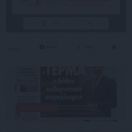
1/38
1
SHARE
TWEET
1
SHARES
ΕΦΗΜΕΡΊΔΑ
Political 19.03.25
19 ΜΑΡΤΊΟΥ, 2025
ΔΕΊΤΕ ΠΕΡΙΣΣΌΤΕΡΑ