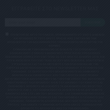
ΕΓΓΡΑΦΕΙΤΕ ΣΤΟ NEWSLETTER ΜΑΣ
SUBSCRIBE
ΕΠΙΛΕΓΟΝΤΑΣ ΑΥΤΟ ΤΟ ΠΛΑΙΣΙΟ, ΕΠΙΒΕΒΑΙΩΝΕΤΕ ΟΤΙ ΕΧΕΤΕ ΔΙΑΒΑΣΕΙ
ΚΑΙ ΑΠΟΔΕΧΕΣΤΕ ΤΟΥΣ ΟΡΟΥΣ ΧΡΗΣΗΣ ΜΑΣ ΣΧΕΤΙΚΑ ΜΕ ΤΗΝ
ΑΠΟΘΗΚΕΥΣΗ ΤΩΝ ΔΕΔΟΜΕΝΩΝ ΠΟΥ ΥΠΟΒΑΛΛΟΝΤΑΙ ΜΕΣΩ ΑΥΤΗΣ ΤΗΣ
ΦΟΡΜΑΣ.
ΣΎΜΦΩΝΑ ΜΕ ΤΟΝ ΚΑΝΟΝΙΣΜΌ ΕΕ 2016/679 ΤΟΥ ΕΥΡΩΠΑΪΚΟΎ
ΚΟΙΝΟΒΟΥΛΊΟΥ {ΓΕΝΙΚΌΣ ΚΑΝΟΝΙΣΜΌΣ ΠΡΟΣΤΑΣΊΑΣ ΠΡΟΣΩΠΙΚΏΝ
ΔΕΔΟΜΈΝΩΝ (GDPR)} ΠΟΥ ΈΧΕΙ ΤΕΘΕΊ ΣΕ ΙΣΧΎ ΑΠΌ ΤΙΣ 25 ΜΑΪ́ΟΥ 2018, ΚΑΙ
ΤΟΥ Ν.4624/2019 ΠΟΥ ΈΧΕΙ ΤΕΘΕΊ ΣΕ ΙΣΧΎ ΑΠΌ 29/8/2019, ΑΠΑΙΤΕΊΤΑΙ Η
ΣΥΓΚΑΤΆΘΕΣΉ ΣΑΣ ΓΙΑ ΝΑ ΜΕΤΈΧΕΤΕ ΣΤΗΝ ΕΠΙΚΟΙΝΩΝΊΑ ΜΕ ΤΗΝ
ΠΑΡΟΎΣΑ ΔΙΕΎΘΥΝΣΗ ΗΛΕΚΤΡΟΝΙΚΟΎ ΤΑΧΥΔΡΟΜΕΊΟΥ Ή ΤΟ ΚΙΝΗΤΌ ΣΑΣ Τ
ΗΛΈΦΩΝΟ. ΣΕ ΠΕΡΊΠΤΩΣΗ ΠΟΥ ΔΕΝ ΕΠΙΘΥΜΕΊΤΕ ΝΑ ΛΑΜΒΆΝΕΤΕ Μ
ΗΝΎΜΑΤΑ ΚΑΙ ΕΝΗΜΕΡΏΣΕΙΣ ΑΠΌ ΤΗΝ ΠΑΡΟΎΣΑ ΗΛΕΚΤΡΟΝΙΚΉ Δ
ΙΕΎΘΥΝΣΗ Ή/ΚΑΙ ΔΕΝ ΕΠΙΘΥΜΕΊΤΕ ΝΑ ΤΗΡΟΎΜΕ ΑΡΧΕΊΟ ΤΗΣ ΔΙΕΎΘΥΝΣΗΣ ΗΛ
ΕΚΤΡΟΝΙΚΟΎ ΤΑΧΥΔΡΟΜΕΊΟΥ Ή ΚΑΙ ΤΟΥ ΑΡΙΘΜΟΎ ΤΟΥ ΚΙΝΗΤΟΎ ΣΑΣ ΤΗΛ
ΕΦΏΝΟΥ, ΜΠΟΡΕΊΤΕ ΝΑ ΑΣΚΉΣΕΤΕ ΤΑ ΔΙΚΑΙΏΜΑΤΆ ΣΑΣ ΒΆΣΕΙ ΤΟΥ ΆΡΘ
ΡΟΥ 13,ΠΑΡ.2, ΤΟΥ ΚΑΝΟΝΙΣΜΟΎ ΕΕ 2016/679 ΚΑΙ ΝΑ ΔΙΑΓΡΑΦΕΊΤΕ ΚΆΝ
ΟΝΤΑΣ ΚΛΙΚ ΣΤΟ LINK ΠΟΥ ΑΚΟΛΟΥΘΕΊ. ΣΑΣ ΕΝΗΜΕΡΏΝΟΥΜΕ ΕΠΊΣΗΣ ΌΤΙ
Η ΔΙΕΎΘΥΝΣΗ ΗΛΕΚΤΡΟΝΙΚΟΎ ΣΑΣ ΤΑΧΥΔΡΟΜΕΊΟΥ Ή ΤΟ ΚΙΝΗΤΌ ΣΑΣ ΤΗΛΈ
ΦΩΝΟ, ΠΑΡΑΜΈΝΟΥΝ ΑΠΌΡΡΗΤΑ ΚΑΙ ΔΕΝ ΓΝΩΣΤΟΠΟΙΟΎΝΤΑΙ ΣΕ ΤΡΊΤ
ΟΥΣ. ΕΆΝ ΛΆΒΑΤΕ ΤΟ ΜΉΝΥΜΑ ΑΥΤΌ ΚΑΤΆ ΛΆΘΟΣ, ΠΑΡΑΚΑΛΟΎΜΕ ΔΕΧΘ
ΕΊΤΕ ΤΙΣ ΑΠΟΛΟΓΊΕΣ ΜΑΣ ΓΙΑ ΤΗΝ ΕΝΌΧΛΗΣΗ.