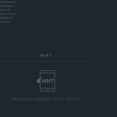
Ε ΑΡΧΕΊΟ ΤΗ
ΏΝΟΥ, ΜΠΟ
 ΕΕ 201
ΕΠΊΣΗΣ ΌΤΙ
ΟΥΝ ΑΠΌΡ
Σ, ΠΑΡΑ
Μ.Η.Τ
Μοναδικός αριθμός Μ.Η.Τ 252176