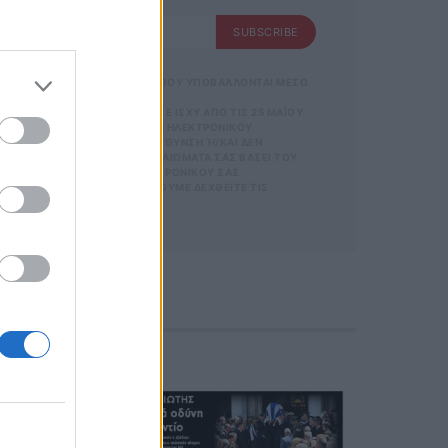
SUBSCRIBE
SUBSCRIBE
 ΑΠΟΘΗΚΕΥΣΗ ΤΩΝ ΔΕΔΟΜΕΝΩΝ ΠΟΥ ΥΠΟΒΑΛΛΟΝΤΑΙ ΜΕΣΩ
Σ ΟΡΟΥΣ ΧΡΗΣΗΣ
GDPR)} ΠΟΥ ΈΧΕΙ ΤΕΘΕΊ ΣΕ ΙΣΧΎ ΑΠΌ ΤΙΣ 25 ΜΑΪ́ΟΥ
ΡΜΑΣ.
ΝΊΑ ΜΕ ΤΗΝ ΠΑΡΟΎΣΑ ΔΙΕΎΘΥΝΣΗ ΗΛΕΚΤΡΟΝΙΚΟΎ
ΣΜΌΣ
ΑΡΟΎΣΑ ΗΛΕΚΤΡΟΝΙΚΉ ΔΙΕΎΘΥΝΣΗ Ή/ΚΑΙ ΔΕΝ ΕΠ
 ΚΑΙ ΤΟΥ
ΊΤΕ ΝΑ ΑΣΚΉΣΕΤΕ ΤΑ ΔΙΚΑΙΏΜΑΤΆ ΣΑΣ ΒΆΣΕΙ ΤΟΥ ΆΡΘ
ΕΤΈΧΕΤΕ ΣΤΗΝ
Σ ΌΤΙ Η ΔΙΕΎΘΥΝΣΗ ΗΛΕΚΤΡΟΝΙΚΟΎ ΣΑΣ ΤΑΧ
ΦΩΝΟ. ΣΕ Π
 ΚΑΤΆ ΛΆΘΟΣ, ΠΑΡΑΚΑΛΟΎΜΕ ΔΕΧΘΕΊΤΕ ΤΙΣ ΑΠΟΛ
 Η
ΙΚΟΎ ΤΑ
ΑΙΏΜΑΤΆ ΣΑΣ
 ΣΤΟ LINK ΠΟΥ
Ή ΤΟ ΚΙΝΗ
Ε ΤΟ ΜΉΝΥ