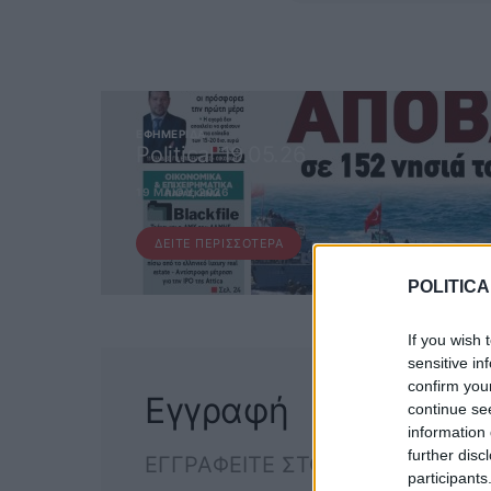
ΕΦΗΜΕΡΊΔΑ
Political 19.05.26
19 ΜΑΪ́ΟΥ, 2026
ΔΕΊΤΕ ΠΕΡΙΣΣΌΤΕΡΑ
POLITICA
If you wish 
sensitive in
confirm you
Εγγραφή
continue se
information 
further disc
ΕΓΓΡΑΦΕΙΤΕ ΣΤΟ NEWSLETTER
participants
ΕΓΓΡΑΦ