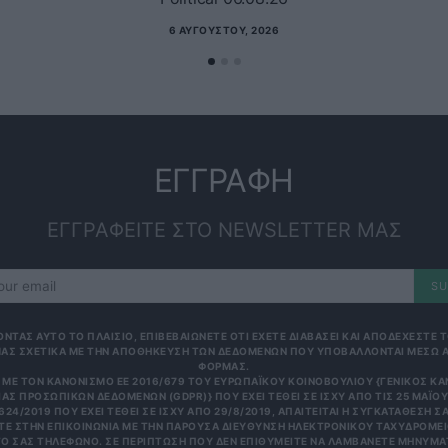
6 ΑΥΓΟΎΣΤΟΥ, 2026
ΕΓΓΡΑΦΗ
ΕΓΓΡΑΦΕΙΤΕ ΣΤΟ NEWSLETTER ΜΑΣ
SU
ΟΝΤΑΣ ΑΥΤΟ ΤΟ ΠΛΑΙΣΙΟ, ΕΠΙΒΕΒΑΙΩΝΕΤΕ ΟΤΙ ΕΧΕΤΕ ΔΙΑΒΑΣΕΙ ΚΑΙ ΑΠΟΔΕΧΕΣΤΕ
ΑΣ ΣΧΕΤΙΚΑ ΜΕ ΤΗΝ ΑΠΟΘΗΚΕΥΣΗ ΤΩΝ ΔΕΔΟΜΕΝΩΝ ΠΟΥ ΥΠΟΒΑΛΛΟΝΤΑΙ ΜΕΣΩ 
ΦΟΡΜΑΣ.
ΜΕ ΤΟΝ ΚΑΝΟΝΙΣΜΌ ΕΕ 2016/679 ΤΟΥ ΕΥΡΩΠΑΪΚΟΎ ΚΟΙΝΟΒΟΥΛΊΟΥ {ΓΕΝΙΚΌΣ Κ
ΑΣ ΠΡΟΣΩΠΙΚΏΝ ΔΕΔΟΜΈΝΩΝ (GDPR)} ΠΟΥ ΈΧΕΙ ΤΕΘΕΊ ΣΕ ΙΣΧΎ ΑΠΌ ΤΙΣ 25 ΜΑΪ́ΟΥ 
624/2019 ΠΟΥ ΈΧΕΙ ΤΕΘΕΊ ΣΕ ΙΣΧΎ ΑΠΌ 29/8/2019, ΑΠΑΙΤΕΊΤΑΙ Η ΣΥΓΚΑΤΆΘΕΣΉ ΣΑ
Ε ΣΤΗΝ ΕΠΙΚΟΙΝΩΝΊΑ ΜΕ ΤΗΝ ΠΑΡΟΎΣΑ ΔΙΕΎΘΥΝΣΗ ΗΛΕΚΤΡΟΝΙΚΟΎ ΤΑΧΥΔΡΟΜΕΊΟ
 ΣΑΣ ΤΗΛΈΦΩΝΟ. ΣΕ ΠΕΡΊΠΤΩΣΗ ΠΟΥ ΔΕΝ ΕΠΙΘΥΜΕΊΤΕ ΝΑ ΛΑΜΒΆΝΕΤΕ ΜΗΝΎΜΑΤΑ