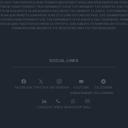
 ΑΠΌ ΤΗΝ ΠΑΡΟΎΣΑ ΗΛΕΚΤΡΟΝΙΚΉ ΔΙΕΎΘΥΝΣΗ Ή/ΚΑΙ ΔΕΝ ΕΠΙΘΥΜΕΊΤΕ ΝΑ ΤΗΡΟΎΜ
ΝΣΗΣ ΗΛΕΚΤΡΟΝΙΚΟΎ ΤΑΧΥΔΡΟΜΕΊΟΥ Ή ΚΑΙ ΤΟΥ ΑΡΙΘΜΟΎ ΤΟΥ ΚΙΝΗΤΟΎ ΣΑΣ ΤΗΛΕΦ
ΝΑ ΑΣΚΉΣΕΤΕ ΤΑ ΔΙΚΑΙΏΜΑΤΆ ΣΑΣ ΒΆΣΕΙ ΤΟΥ ΆΡΘΡΟΥ 13,ΠΑΡ.2, ΤΟΥ ΚΑΝΟΝΙΣΜΟΎ
 ΝΑ ΔΙΑΓΡΑΦΕΊΤΕ ΚΆΝΟΝΤΑΣ ΚΛΙΚ ΣΤΟ LINK ΠΟΥ ΑΚΟΛΟΥΘΕΊ. ΣΑΣ ΕΝΗΜΕΡΏΝΟΥΜΕ 
ΥΝΣΗ ΗΛΕΚΤΡΟΝΙΚΟΎ ΣΑΣ ΤΑΧΥΔΡΟΜΕΊΟΥ Ή ΤΟ ΚΙΝΗΤΌ ΣΑΣ ΤΗΛΈΦΩΝΟ, ΠΑΡΑΜΈΝ
ΑΙ ΔΕΝ ΓΝΩΣΤΟΠΟΙΟΎΝΤΑΙ ΣΕ ΤΡΊΤΟΥΣ. ΕΆΝ ΛΆΒΑΤΕ ΤΟ ΜΉΝΥΜΑ ΑΥΤΌ ΚΑΤΆ ΛΆΘΟ
ΚΑΛΟΎΜΕ ΔΕΧΘΕΊΤΕ ΤΙΣ ΑΠΟΛΟΓΊΕΣ ΜΑΣ ΓΙΑ ΤΗΝ ΕΝΌΧΛΗΣΗ.
SOCIAL LINKS
FACEBOOK
TWITTER
INSTAGRAM
YOUTUBE
TELEGRAM
SUBSCRIBERS
FOLLOWERS
LINKEDIN
VIBER
WHATSAPP
MAIL