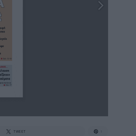
TWEET
1