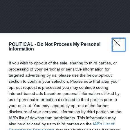
ΗΝΎΜΑΤΑ ΚΑΙ ΕΝΗΜΕΡΏΣΕΙΣ ΑΠΌ ΤΗΝ ΠΑΡΟΎΣΑ Η
ΛΕΚΤΡΟΝΙΚΉ ΔΙΕΎΘΥΝΣΗ Ή/ΚΑΙ ΔΕΝ ΕΠΙΘΥΜΕΊΤΕ ΝΑ ΤΗ
ΡΟΎΜΕ ΑΡΧΕΊΟ ΤΗΣ ΔΙΕΎΘΥΝΣΗΣ ΗΛΕΚΤΡΟΝΙΚΟΎ ΤΑ
ΧΥΔΡΟΜΕΊΟΥ Ή ΚΑΙ ΤΟΥ ΑΡΙΘΜΟΎ ΤΟΥ ΚΙΝΗΤΟΎ ΣΑΣ ΤΗΛ
ΕΦΏΝΟΥ, ΜΠΟΡΕΊΤΕ ΝΑ ΑΣΚΉΣΕΤΕ ΤΑ ΔΙΚΑΙΏΜΑΤΆ ΣΑΣ ΒΆΣ
ΕΙ ΤΟΥ ΆΡΘΡΟΥ 13,ΠΑΡ.2, ΤΟΥ ΚΑΝΟΝΙΣΜΟΎ ΕΕ 201
6/679 ΚΑΙ ΝΑ ΔΙΑΓΡΑΦΕΊΤΕ ΚΆΝΟΝΤΑΣ ΚΛΙΚ ΣΤΟ LINK ΠΟΥ
ΑΚΟΛΟΥΘΕΊ. ΣΑΣ ΕΝΗΜΕΡΏΝΟΥΜΕ ΕΠΊΣΗΣ ΌΤΙ Η ΔΙΕ
ΎΘΥΝΣΗ ΗΛΕΚΤΡΟΝΙΚΟΎ ΣΑΣ ΤΑΧΥΔΡΟΜΕΊΟΥ Ή ΤΟ ΚΙΝΗ
ΤΌ ΣΑΣ ΤΗΛΈΦΩΝΟ, ΠΑΡΑΜΈΝΟΥΝ ΑΠΌΡΡΗΤΑ ΚΑΙ ΔΕΝ ΓΝΩΣ
POLITICAL -
Do Not Process My Personal
ΤΟΠΟΙΟΎΝΤΑΙ ΣΕ ΤΡΊΤΟΥΣ. ΕΆΝ ΛΆΒΑΤΕ ΤΟ ΜΉΝΥΜΑ ΑΥΤΌ
Information
ΚΑΤΆ ΛΆΘΟΣ, ΠΑΡΑΚΑΛΟΎΜΕ ΔΕΧΘΕΊΤΕ ΤΙΣ ΑΠΟΛ
ΟΓΊΕΣ ΜΑΣ ΓΙΑ ΤΗΝ ΕΝΌΧΛΗΣΗ.
If you wish to opt-out of the sale, sharing to third parties, or
processing of your personal or sensitive information for
targeted advertising by us, please use the below opt-out
section to confirm your selection. Please note that after your
ΔΕΊΤΕ ΕΠΊΣΗΣ...
ΕΓΓΡΑΦΕΙΤΕ ΣΤΟ NEWSLETTER ΜΑΣ ΓΙΑ ΝΑ
opt-out request is processed you may continue seeing
ΛΑΜΒΑΝΕΤΕ ΤΗΝ ΕΦΗΜΕΡΙΔΑ
interest-based ads based on personal information utilized by
ΕΝΤΕΛΩΣ ΔΩΡΕΑΝ ΣΤΟ EMAIL ΣΑΣ
us or personal information disclosed to third parties prior to
your opt-out. You may separately opt-out of the further
SUBSCRIBE
disclosure of your personal information by third parties on the
IAB’s list of downstream participants. This information may
also be disclosed by us to third parties on the
IAB’s List of
ΕΠΙΛΕΓΟΝΤΑΣ ΑΥΤΟ ΤΟ ΠΛΑΙΣΙΟ, ΕΠΙΒΕΒΑΙΩΝΕΤΕ ΟΤΙ ΕΧΕΤΕ
Downstream Participants
that may further disclose it to other