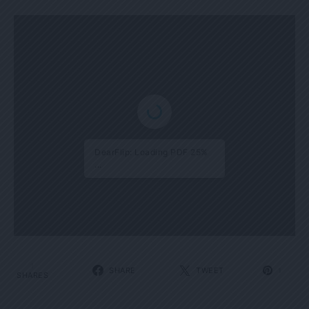
DearFlip: Loading PDF 33%
...
1
SHARE
TWEET
1
SHARES