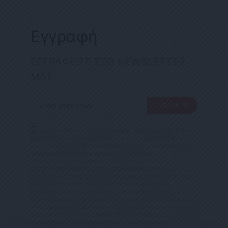
Εγγραφή
ΕΓΓΡΑΦΕΙΤΕ ΣΤΟ NEWSLETTER
ΜΑΣ
SUBSCRIBE
ΕΠΙΛΕΓΟΝΤΑΣ ΑΥΤΟ ΤΟ ΠΛΑΙΣΙΟ, ΕΠΙΒΕΒΑΙΩΝΕΤΕ ΟΤΙ
ΕΧΕΤΕ ΔΙΑΒΑΣΕΙ ΚΑΙ ΑΠΟΔΕΧΕΣΤΕ ΤΟΥΣ ΟΡΟΥΣ ΧΡΗΣΗΣ
ΜΑΣ ΣΧΕΤΙΚΑ ΜΕ ΤΗΝ ΑΠΟΘΗΚΕΥΣΗ ΤΩΝ ΔΕΔΟΜΕΝΩΝ ΠΟΥ
ΥΠΟΒΑΛΛΟΝΤΑΙ ΜΕΣΩ ΑΥΤΗΣ ΤΗΣ ΦΟΡΜΑΣ.
ΣΎΜΦΩΝΑ ΜΕ ΤΟΝ ΚΑΝΟΝΙΣΜΌ ΕΕ 2016/679 ΤΟΥ
ΕΥΡΩΠΑΪΚΟΎ ΚΟΙΝΟΒΟΥΛΊΟΥ {ΓΕΝΙΚΌΣ ΚΑΝΟΝΙΣΜΌΣ
ΠΡΟΣΤΑΣΊΑΣ ΠΡΟΣΩΠΙΚΏΝ ΔΕΔΟΜΈΝΩΝ (GDPR)} ΠΟΥ ΈΧΕΙ
ΤΕΘΕΊ ΣΕ ΙΣΧΎ ΑΠΌ ΤΙΣ 25 ΜΑΪ́ΟΥ 2018, ΚΑΙ ΤΟΥ
Ν.4624/2019 ΠΟΥ ΈΧΕΙ ΤΕΘΕΊ ΣΕ ΙΣΧΎ ΑΠΌ 29/8/2019,
ΑΠΑΙΤΕΊΤΑΙ Η ΣΥΓΚΑΤΆΘΕΣΉ ΣΑΣ ΓΙΑ ΝΑ ΜΕΤΈΧΕΤΕ ΣΤΗΝ
ΕΠΙΚΟΙΝΩΝΊΑ ΜΕ ΤΗΝ ΠΑΡΟΎΣΑ ΔΙΕΎΘΥΝΣΗ ΗΛΕΚΤΡΟΝΙΚΟΎ
ΤΑΧΥΔΡΟΜΕΊΟΥ Ή ΤΟ ΚΙΝΗΤΌ ΣΑΣ ΤΗΛΈΦΩΝΟ. ΣΕ Π
ΕΡΊΠΤΩΣΗ ΠΟΥ ΔΕΝ ΕΠΙΘΥΜΕΊΤΕ ΝΑ ΛΑΜΒΆΝΕΤΕ Μ