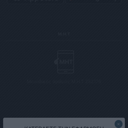
Μ.Η.Τ
Μοναδικός αριθμός Μ.Η.Τ 252176