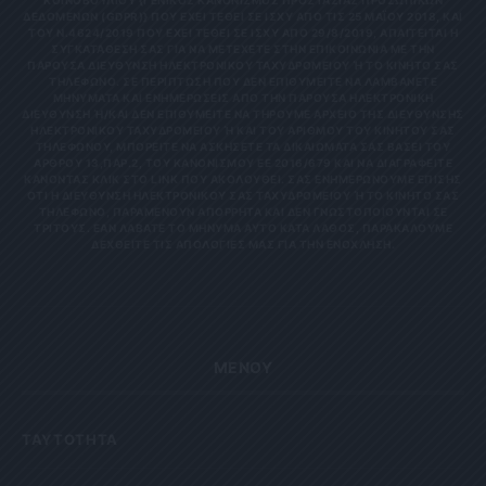
ΚΟΙΝΟΒΟΥΛΊΟΥ {ΓΕΝΙΚΌΣ ΚΑΝΟΝΙΣΜΌΣ ΠΡΟΣΤΑΣΊΑΣ ΠΡΟΣΩΠΙΚΏΝ
ΔΕΔΟΜΈΝΩΝ (GDPR)} ΠΟΥ ΈΧΕΙ ΤΕΘΕΊ ΣΕ ΙΣΧΎ ΑΠΌ ΤΙΣ 25 ΜΑΪ́ΟΥ 2018, ΚΑΙ
ΤΟΥ Ν.4624/2019 ΠΟΥ ΈΧΕΙ ΤΕΘΕΊ ΣΕ ΙΣΧΎ ΑΠΌ 29/8/2019, ΑΠΑΙΤΕΊΤΑΙ Η
ΣΥΓΚΑΤΆΘΕΣΉ ΣΑΣ ΓΙΑ ΝΑ ΜΕΤΈΧΕΤΕ ΣΤΗΝ ΕΠΙΚΟΙΝΩΝΊΑ ΜΕ ΤΗΝ
ΠΑΡΟΎΣΑ ΔΙΕΎΘΥΝΣΗ ΗΛΕΚΤΡΟΝΙΚΟΎ ΤΑΧΥΔΡΟΜΕΊΟΥ Ή ΤΟ ΚΙΝΗΤΌ ΣΑΣ Τ
ΗΛΈΦΩΝΟ. ΣΕ ΠΕΡΊΠΤΩΣΗ ΠΟΥ ΔΕΝ ΕΠΙΘΥΜΕΊΤΕ ΝΑ ΛΑΜΒΆΝΕΤΕ Μ
ΗΝΎΜΑΤΑ ΚΑΙ ΕΝΗΜΕΡΏΣΕΙΣ ΑΠΌ ΤΗΝ ΠΑΡΟΎΣΑ ΗΛΕΚΤΡΟΝΙΚΉ Δ
ΙΕΎΘΥΝΣΗ Ή/ΚΑΙ ΔΕΝ ΕΠΙΘΥΜΕΊΤΕ ΝΑ ΤΗΡΟΎΜΕ ΑΡΧΕΊΟ ΤΗΣ ΔΙΕΎΘΥΝΣΗΣ ΗΛ
ΕΚΤΡΟΝΙΚΟΎ ΤΑΧΥΔΡΟΜΕΊΟΥ Ή ΚΑΙ ΤΟΥ ΑΡΙΘΜΟΎ ΤΟΥ ΚΙΝΗΤΟΎ ΣΑΣ ΤΗΛ
ΕΦΏΝΟΥ, ΜΠΟΡΕΊΤΕ ΝΑ ΑΣΚΉΣΕΤΕ ΤΑ ΔΙΚΑΙΏΜΑΤΆ ΣΑΣ ΒΆΣΕΙ ΤΟΥ ΆΡΘ
ΡΟΥ 13,ΠΑΡ.2, ΤΟΥ ΚΑΝΟΝΙΣΜΟΎ ΕΕ 2016/679 ΚΑΙ ΝΑ ΔΙΑΓΡΑΦΕΊΤΕ ΚΆΝ
ΟΝΤΑΣ ΚΛΙΚ ΣΤΟ LINK ΠΟΥ ΑΚΟΛΟΥΘΕΊ. ΣΑΣ ΕΝΗΜΕΡΏΝΟΥΜΕ ΕΠΊΣΗΣ ΌΤΙ
Η ΔΙΕΎΘΥΝΣΗ ΗΛΕΚΤΡΟΝΙΚΟΎ ΣΑΣ ΤΑΧΥΔΡΟΜΕΊΟΥ Ή ΤΟ ΚΙΝΗΤΌ ΣΑΣ ΤΗΛΈ
ΦΩΝΟ, ΠΑΡΑΜΈΝΟΥΝ ΑΠΌΡΡΗΤΑ ΚΑΙ ΔΕΝ ΓΝΩΣΤΟΠΟΙΟΎΝΤΑΙ ΣΕ ΤΡΊΤ
ΟΥΣ. ΕΆΝ ΛΆΒΑΤΕ ΤΟ ΜΉΝΥΜΑ ΑΥΤΌ ΚΑΤΆ ΛΆΘΟΣ, ΠΑΡΑΚΑΛΟΎΜΕ ΔΕΧΘ
ΕΊΤΕ ΤΙΣ ΑΠΟΛΟΓΊΕΣ ΜΑΣ ΓΙΑ ΤΗΝ ΕΝΌΧΛΗΣΗ.
ΜΕΝΟΥ
ΤΑΥΤΟΤΗΤΑ