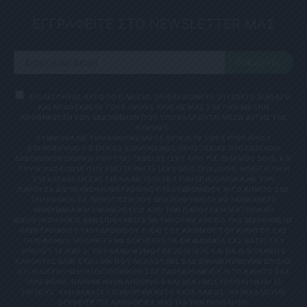
ΕΓΓΡΑΦΕΙΤΕ ΣΤΟ NEWSLETTER ΜΑΣ
SUBSCRIBE
ΕΠΙΛΕΓΟΝΤΑΣ ΑΥΤΟ ΤΟ ΠΛΑΙΣΙΟ, ΕΠΙΒΕΒΑΙΩΝΕΤΕ ΟΤΙ ΕΧΕΤΕ ΔΙΑΒΑΣΕΙ
ΚΑΙ ΑΠΟΔΕΧΕΣΤΕ ΤΟΥΣ ΟΡΟΥΣ ΧΡΗΣΗΣ ΜΑΣ ΣΧΕΤΙΚΑ ΜΕ ΤΗΝ
ΑΠΟΘΗΚΕΥΣΗ ΤΩΝ ΔΕΔΟΜΕΝΩΝ ΠΟΥ ΥΠΟΒΑΛΛΟΝΤΑΙ ΜΕΣΩ ΑΥΤΗΣ ΤΗΣ
ΦΟΡΜΑΣ.
ΣΎΜΦΩΝΑ ΜΕ ΤΟΝ ΚΑΝΟΝΙΣΜΌ ΕΕ 2016/679 ΤΟΥ ΕΥΡΩΠΑΪΚΟΎ
ΚΟΙΝΟΒΟΥΛΊΟΥ {ΓΕΝΙΚΌΣ ΚΑΝΟΝΙΣΜΌΣ ΠΡΟΣΤΑΣΊΑΣ ΠΡΟΣΩΠΙΚΏΝ
ΔΕΔΟΜΈΝΩΝ (GDPR)} ΠΟΥ ΈΧΕΙ ΤΕΘΕΊ ΣΕ ΙΣΧΎ ΑΠΌ ΤΙΣ 25 ΜΑΪ́ΟΥ 2018, ΚΑΙ
ΤΟΥ Ν.4624/2019 ΠΟΥ ΈΧΕΙ ΤΕΘΕΊ ΣΕ ΙΣΧΎ ΑΠΌ 29/8/2019, ΑΠΑΙΤΕΊΤΑΙ Η
ΣΥΓΚΑΤΆΘΕΣΉ ΣΑΣ ΓΙΑ ΝΑ ΜΕΤΈΧΕΤΕ ΣΤΗΝ ΕΠΙΚΟΙΝΩΝΊΑ ΜΕ ΤΗΝ
ΠΑΡΟΎΣΑ ΔΙΕΎΘΥΝΣΗ ΗΛΕΚΤΡΟΝΙΚΟΎ ΤΑΧΥΔΡΟΜΕΊΟΥ Ή ΤΟ ΚΙΝΗΤΌ ΣΑΣ Τ
ΗΛΈΦΩΝΟ. ΣΕ ΠΕΡΊΠΤΩΣΗ ΠΟΥ ΔΕΝ ΕΠΙΘΥΜΕΊΤΕ ΝΑ ΛΑΜΒΆΝΕΤΕ Μ
ΗΝΎΜΑΤΑ ΚΑΙ ΕΝΗΜΕΡΏΣΕΙΣ ΑΠΌ ΤΗΝ ΠΑΡΟΎΣΑ ΗΛΕΚΤΡΟΝΙΚΉ Δ
ΙΕΎΘΥΝΣΗ Ή/ΚΑΙ ΔΕΝ ΕΠΙΘΥΜΕΊΤΕ ΝΑ ΤΗΡΟΎΜΕ ΑΡΧΕΊΟ ΤΗΣ ΔΙΕΎΘΥΝΣΗΣ ΗΛ
ΕΚΤΡΟΝΙΚΟΎ ΤΑΧΥΔΡΟΜΕΊΟΥ Ή ΚΑΙ ΤΟΥ ΑΡΙΘΜΟΎ ΤΟΥ ΚΙΝΗΤΟΎ ΣΑΣ ΤΗΛ
ΕΦΏΝΟΥ, ΜΠΟΡΕΊΤΕ ΝΑ ΑΣΚΉΣΕΤΕ ΤΑ ΔΙΚΑΙΏΜΑΤΆ ΣΑΣ ΒΆΣΕΙ ΤΟΥ ΆΡΘ
ΡΟΥ 13,ΠΑΡ.2, ΤΟΥ ΚΑΝΟΝΙΣΜΟΎ ΕΕ 2016/679 ΚΑΙ ΝΑ ΔΙΑΓΡΑΦΕΊΤΕ ΚΆΝ
ΟΝΤΑΣ ΚΛΙΚ ΣΤΟ LINK ΠΟΥ ΑΚΟΛΟΥΘΕΊ. ΣΑΣ ΕΝΗΜΕΡΏΝΟΥΜΕ ΕΠΊΣΗΣ ΌΤΙ
Η ΔΙΕΎΘΥΝΣΗ ΗΛΕΚΤΡΟΝΙΚΟΎ ΣΑΣ ΤΑΧΥΔΡΟΜΕΊΟΥ Ή ΤΟ ΚΙΝΗΤΌ ΣΑΣ ΤΗΛΈ
ΦΩΝΟ, ΠΑΡΑΜΈΝΟΥΝ ΑΠΌΡΡΗΤΑ ΚΑΙ ΔΕΝ ΓΝΩΣΤΟΠΟΙΟΎΝΤΑΙ ΣΕ ΤΡΊΤ
ΟΥΣ. ΕΆΝ ΛΆΒΑΤΕ ΤΟ ΜΉΝΥΜΑ ΑΥΤΌ ΚΑΤΆ ΛΆΘΟΣ, ΠΑΡΑΚΑΛΟΎΜΕ ΔΕΧΘ
ΕΊΤΕ ΤΙΣ ΑΠΟΛΟΓΊΕΣ ΜΑΣ ΓΙΑ ΤΗΝ ΕΝΌΧΛΗΣΗ.