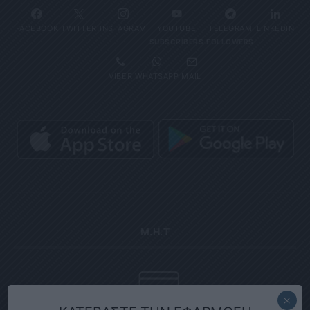
FACEBOOK
TWITTER
INSTAGRAM
YOUTUBE
TELEGRAM
LINKEDIN
SUBSCRIBERS
FOLLOWERS
VIBER
WHATSAPP
MAIL
Μ.Η.Τ