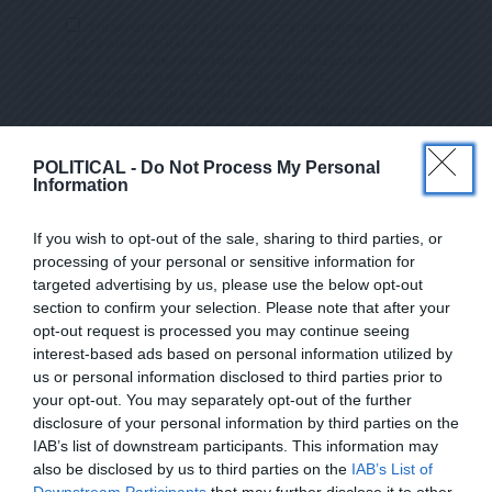
ΕΠΙΛΕΓΟΝΤΑΣ ΑΥΤΟ ΤΟ ΠΛΑΙΣΙΟ, ΕΠΙΒΕΒΑΙΩΝΕΤΕ ΟΤΙ
ΕΧΕΤΕ ΔΙΑΒΑΣΕΙ ΚΑΙ ΑΠΟΔΕΧΕΣΤΕ ΤΟΥΣ ΟΡΟΥΣ ΧΡΗΣΗΣ
ΜΑΣ ΣΧΕΤΙΚΑ ΜΕ ΤΗΝ ΑΠΟΘΗΚΕΥΣΗ ΤΩΝ ΔΕΔΟΜΕΝΩΝ ΠΟΥ
ΥΠΟΒΑΛΛΟΝΤΑΙ ΜΕΣΩ ΑΥΤΗΣ ΤΗΣ ΦΟΡΜΑΣ.
ΣΎΜΦΩΝΑ ΜΕ ΤΟΝ ΚΑΝΟΝΙΣΜΌ ΕΕ 2016/679 ΤΟΥ
ΕΥΡΩΠΑΪΚΟΎ ΚΟΙΝΟΒΟΥΛΊΟΥ {ΓΕΝΙΚΌΣ ΚΑΝΟΝΙΣΜΌΣ
ΠΡΟΣΤΑΣΊΑΣ ΠΡΟΣΩΠΙΚΏΝ ΔΕΔΟΜΈΝΩΝ (GDPR)} ΠΟΥ ΈΧΕΙ
ΤΕΘΕΊ ΣΕ ΙΣΧΎ ΑΠΌ ΤΙΣ 25 ΜΑΪ́ΟΥ 2018, ΚΑΙ ΤΟΥ
Ν.4624/2019 ΠΟΥ ΈΧΕΙ ΤΕΘΕΊ ΣΕ ΙΣΧΎ ΑΠΌ 29/8/2019,
POLITICAL -
Do Not Process My Personal
ΑΠΑΙΤΕΊΤΑΙ Η ΣΥΓΚΑΤΆΘΕΣΉ ΣΑΣ ΓΙΑ ΝΑ ΜΕΤΈΧΕΤΕ ΣΤΗΝ
Information
ΕΠΙΚΟΙΝΩΝΊΑ ΜΕ ΤΗΝ ΠΑΡΟΎΣΑ ΔΙΕΎΘΥΝΣΗ ΗΛΕΚΤΡΟΝΙΚΟΎ
ΤΑΧΥΔΡΟΜΕΊΟΥ Ή ΤΟ ΚΙΝΗΤΌ ΣΑΣ ΤΗΛΈΦΩΝΟ. ΣΕ Π
ΕΡΊΠΤΩΣΗ ΠΟΥ ΔΕΝ ΕΠΙΘΥΜΕΊΤΕ ΝΑ ΛΑΜΒΆΝΕΤΕ Μ
If you wish to opt-out of the sale, sharing to third parties, or
ΗΝΎΜΑΤΑ ΚΑΙ ΕΝΗΜΕΡΏΣΕΙΣ ΑΠΌ ΤΗΝ ΠΑΡΟΎΣΑ Η
ΛΕΚΤΡΟΝΙΚΉ ΔΙΕΎΘΥΝΣΗ Ή/ΚΑΙ ΔΕΝ ΕΠΙΘΥΜΕΊΤΕ ΝΑ ΤΗ
processing of your personal or sensitive information for
ΡΟΎΜΕ ΑΡΧΕΊΟ ΤΗΣ ΔΙΕΎΘΥΝΣΗΣ ΗΛΕΚΤΡΟΝΙΚΟΎ ΤΑ
targeted advertising by us, please use the below opt-out
ΧΥΔΡΟΜΕΊΟΥ Ή ΚΑΙ ΤΟΥ ΑΡΙΘΜΟΎ ΤΟΥ ΚΙΝΗΤΟΎ ΣΑΣ ΤΗΛ
section to confirm your selection. Please note that after your
ΕΦΏΝΟΥ, ΜΠΟΡΕΊΤΕ ΝΑ ΑΣΚΉΣΕΤΕ ΤΑ ΔΙΚΑΙΏΜΑΤΆ ΣΑΣ ΒΆΣ
ΕΓΓΡΑΦΕΙΤΕ ΣΤΟ NEWSLETTER ΜΑΣ ΓΙΑ ΝΑ
ΕΙ ΤΟΥ ΆΡΘΡΟΥ 13,ΠΑΡ.2, ΤΟΥ ΚΑΝΟΝΙΣΜΟΎ ΕΕ 201
opt-out request is processed you may continue seeing
6/679 ΚΑΙ ΝΑ ΔΙΑΓΡΑΦΕΊΤΕ ΚΆΝΟΝΤΑΣ ΚΛΙΚ ΣΤΟ LINK ΠΟΥ
ΛΑΜΒΑΝΕΤΕ ΤΗΝ ΕΦΗΜΕΡΙΔΑ
interest-based ads based on personal information utilized by
ΑΚΟΛΟΥΘΕΊ. ΣΑΣ ΕΝΗΜΕΡΏΝΟΥΜΕ ΕΠΊΣΗΣ ΌΤΙ Η ΔΙΕ
ΕΝΤΕΛΩΣ ΔΩΡΕΑΝ ΣΤΟ EMAIL ΣΑΣ
ΎΘΥΝΣΗ ΗΛΕΚΤΡΟΝΙΚΟΎ ΣΑΣ ΤΑΧΥΔΡΟΜΕΊΟΥ Ή ΤΟ ΚΙΝΗ
us or personal information disclosed to third parties prior to
ΤΌ ΣΑΣ ΤΗΛΈΦΩΝΟ, ΠΑΡΑΜΈΝΟΥΝ ΑΠΌΡΡΗΤΑ ΚΑΙ ΔΕΝ ΓΝΩΣ
your opt-out. You may separately opt-out of the further
ΤΟΠΟΙΟΎΝΤΑΙ ΣΕ ΤΡΊΤΟΥΣ. ΕΆΝ ΛΆΒΑΤΕ ΤΟ ΜΉΝΥΜΑ ΑΥΤΌ
SUBSCRIBE
disclosure of your personal information by third parties on the
ΚΑΤΆ ΛΆΘΟΣ, ΠΑΡΑΚΑΛΟΎΜΕ ΔΕΧΘΕΊΤΕ ΤΙΣ ΑΠΟΛ
ΟΓΊΕΣ ΜΑΣ ΓΙΑ ΤΗΝ ΕΝΌΧΛΗΣΗ.
IAB’s list of downstream participants. This information may
also be disclosed by us to third parties on the
IAB’s List of
ΕΠΙΛΕΓΟΝΤΑΣ ΑΥΤΟ ΤΟ ΠΛΑΙΣΙΟ, ΕΠΙΒΕΒΑΙΩΝΕΤΕ ΟΤΙ ΕΧΕΤΕ
Downstream Participants
that may further disclose it to other