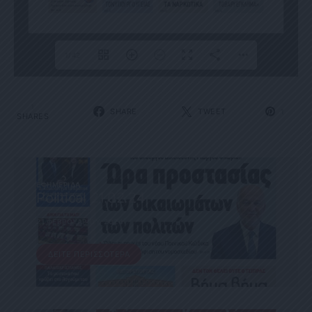
1/42
1
SHARE
TWEET
1
SHARES
ΕΦΗΜΕΡΊΔΑ
Political 21.02.24
21 ΦΕΒΡΟΥΑΡΊΟΥ, 2024
ΔΕΊΤΕ ΠΕΡΙΣΣΌΤΕΡΑ