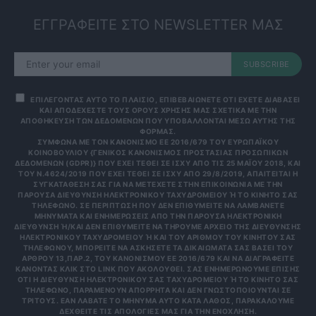
ΕΓΓΡΑΦΕΙΤΕ ΣΤΟ NEWSLETTER ΜΑΣ
SUBSCRIBE
ΕΠΙΛΕΓΟΝΤΑΣ ΑΥΤΟ ΤΟ ΠΛΑΙΣΙΟ, ΕΠΙΒΕΒΑΙΩΝΕΤΕ ΟΤΙ ΕΧΕΤΕ ΔΙΑΒΑΣΕΙ
ΚΑΙ ΑΠΟΔΕΧΕΣΤΕ ΤΟΥΣ ΟΡΟΥΣ ΧΡΗΣΗΣ ΜΑΣ ΣΧΕΤΙΚΑ ΜΕ ΤΗΝ
ΑΠΟΘΗΚΕΥΣΗ ΤΩΝ ΔΕΔΟΜΕΝΩΝ ΠΟΥ ΥΠΟΒΑΛΛΟΝΤΑΙ ΜΕΣΩ ΑΥΤΗΣ ΤΗΣ
ΦΟΡΜΑΣ.
ΣΎΜΦΩΝΑ ΜΕ ΤΟΝ ΚΑΝΟΝΙΣΜΌ ΕΕ 2016/679 ΤΟΥ ΕΥΡΩΠΑΪΚΟΎ
ΚΟΙΝΟΒΟΥΛΊΟΥ {ΓΕΝΙΚΌΣ ΚΑΝΟΝΙΣΜΌΣ ΠΡΟΣΤΑΣΊΑΣ ΠΡΟΣΩΠΙΚΏΝ
ΔΕΔΟΜΈΝΩΝ (GDPR)} ΠΟΥ ΈΧΕΙ ΤΕΘΕΊ ΣΕ ΙΣΧΎ ΑΠΌ ΤΙΣ 25 ΜΑΪ́ΟΥ 2018, ΚΑΙ
ΤΟΥ Ν.4624/2019 ΠΟΥ ΈΧΕΙ ΤΕΘΕΊ ΣΕ ΙΣΧΎ ΑΠΌ 29/8/2019, ΑΠΑΙΤΕΊΤΑΙ Η
ΣΥΓΚΑΤΆΘΕΣΉ ΣΑΣ ΓΙΑ ΝΑ ΜΕΤΈΧΕΤΕ ΣΤΗΝ ΕΠΙΚΟΙΝΩΝΊΑ ΜΕ ΤΗΝ
ΠΑΡΟΎΣΑ ΔΙΕΎΘΥΝΣΗ ΗΛΕΚΤΡΟΝΙΚΟΎ ΤΑΧΥΔΡΟΜΕΊΟΥ Ή ΤΟ ΚΙΝΗΤΌ ΣΑΣ Τ
ΗΛΈΦΩΝΟ. ΣΕ ΠΕΡΊΠΤΩΣΗ ΠΟΥ ΔΕΝ ΕΠΙΘΥΜΕΊΤΕ ΝΑ ΛΑΜΒΆΝΕΤΕ Μ
ΗΝΎΜΑΤΑ ΚΑΙ ΕΝΗΜΕΡΏΣΕΙΣ ΑΠΌ ΤΗΝ ΠΑΡΟΎΣΑ ΗΛΕΚΤΡΟΝΙΚΉ Δ
ΙΕΎΘΥΝΣΗ Ή/ΚΑΙ ΔΕΝ ΕΠΙΘΥΜΕΊΤΕ ΝΑ ΤΗΡΟΎΜΕ ΑΡΧΕΊΟ ΤΗΣ ΔΙΕΎΘΥΝΣΗΣ ΗΛ
ΕΚΤΡΟΝΙΚΟΎ ΤΑΧΥΔΡΟΜΕΊΟΥ Ή ΚΑΙ ΤΟΥ ΑΡΙΘΜΟΎ ΤΟΥ ΚΙΝΗΤΟΎ ΣΑΣ ΤΗΛ
ΕΦΏΝΟΥ, ΜΠΟΡΕΊΤΕ ΝΑ ΑΣΚΉΣΕΤΕ ΤΑ ΔΙΚΑΙΏΜΑΤΆ ΣΑΣ ΒΆΣΕΙ ΤΟΥ ΆΡΘ
ΡΟΥ 13,ΠΑΡ.2, ΤΟΥ ΚΑΝΟΝΙΣΜΟΎ ΕΕ 2016/679 ΚΑΙ ΝΑ ΔΙΑΓΡΑΦΕΊΤΕ ΚΆΝ
ΟΝΤΑΣ ΚΛΙΚ ΣΤΟ LINK ΠΟΥ ΑΚΟΛΟΥΘΕΊ. ΣΑΣ ΕΝΗΜΕΡΏΝΟΥΜΕ ΕΠΊΣΗΣ ΌΤΙ
Η ΔΙΕΎΘΥΝΣΗ ΗΛΕΚΤΡΟΝΙΚΟΎ ΣΑΣ ΤΑΧΥΔΡΟΜΕΊΟΥ Ή ΤΟ ΚΙΝΗΤΌ ΣΑΣ ΤΗΛΈ
ΦΩΝΟ, ΠΑΡΑΜΈΝΟΥΝ ΑΠΌΡΡΗΤΑ ΚΑΙ ΔΕΝ ΓΝΩΣΤΟΠΟΙΟΎΝΤΑΙ ΣΕ ΤΡΊΤ
ΟΥΣ. ΕΆΝ ΛΆΒΑΤΕ ΤΟ ΜΉΝΥΜΑ ΑΥΤΌ ΚΑΤΆ ΛΆΘΟΣ, ΠΑΡΑΚΑΛΟΎΜΕ ΔΕΧΘ
ΕΊΤΕ ΤΙΣ ΑΠΟΛΟΓΊΕΣ ΜΑΣ ΓΙΑ ΤΗΝ ΕΝΌΧΛΗΣΗ.