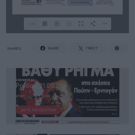
1/36
1
SHARE
TWEET
SHARES
1
ΕΦΗΜΕΡΊΔΑ
Political 21.08.25
21 ΑΥΓΟΎΣΤΟΥ, 2025
ΔΕΊΤΕ ΠΕΡΙΣΣΌΤΕΡΑ