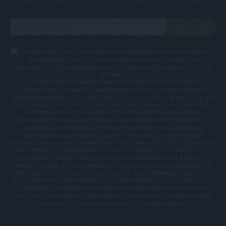
SUBSCRIBE
ΕΠΙΛΕΓΟΝΤΑΣ ΑΥΤΟ ΤΟ ΠΛΑΙΣΙΟ, ΕΠΙΒΕΒΑΙΩΝΕΤΕ ΟΤΙ ΕΧΕΤΕ ΔΙΑΒΑΣΕΙ
ΚΑΙ ΑΠΟΔΕΧΕΣΤΕ ΤΟΥΣ ΟΡΟΥΣ ΧΡΗΣΗΣ ΜΑΣ ΣΧΕΤΙΚΑ ΜΕ ΤΗΝ
ΑΠΟΘΗΚΕΥΣΗ ΤΩΝ ΔΕΔΟΜΕΝΩΝ ΠΟΥ ΥΠΟΒΑΛΛΟΝΤΑΙ ΜΕΣΩ ΑΥΤΗΣ ΤΗΣ
ΦΟΡΜΑΣ.
ΣΎΜΦΩΝΑ ΜΕ ΤΟΝ ΚΑΝΟΝΙΣΜΌ ΕΕ 2016/679 ΤΟΥ ΕΥΡΩΠΑΪΚΟΎ
ΚΟΙΝΟΒΟΥΛΊΟΥ {ΓΕΝΙΚΌΣ ΚΑΝΟΝΙΣΜΌΣ ΠΡΟΣΤΑΣΊΑΣ ΠΡΟΣΩΠΙΚΏΝ
ΔΕΔΟΜΈΝΩΝ (GDPR)} ΠΟΥ ΈΧΕΙ ΤΕΘΕΊ ΣΕ ΙΣΧΎ ΑΠΌ ΤΙΣ 25 ΜΑΪ́ΟΥ 2018, ΚΑΙ
ΤΟΥ Ν.4624/2019 ΠΟΥ ΈΧΕΙ ΤΕΘΕΊ ΣΕ ΙΣΧΎ ΑΠΌ 29/8/2019, ΑΠΑΙΤΕΊΤΑΙ Η
ΣΥΓΚΑΤΆΘΕΣΉ ΣΑΣ ΓΙΑ ΝΑ ΜΕΤΈΧΕΤΕ ΣΤΗΝ ΕΠΙΚΟΙΝΩΝΊΑ ΜΕ ΤΗΝ
ΠΑΡΟΎΣΑ ΔΙΕΎΘΥΝΣΗ ΗΛΕΚΤΡΟΝΙΚΟΎ ΤΑΧΥΔΡΟΜΕΊΟΥ Ή ΤΟ ΚΙΝΗΤΌ ΣΑΣ Τ
ΗΛΈΦΩΝΟ. ΣΕ ΠΕΡΊΠΤΩΣΗ ΠΟΥ ΔΕΝ ΕΠΙΘΥΜΕΊΤΕ ΝΑ ΛΑΜΒΆΝΕΤΕ Μ
ΗΝΎΜΑΤΑ ΚΑΙ ΕΝΗΜΕΡΏΣΕΙΣ ΑΠΌ ΤΗΝ ΠΑΡΟΎΣΑ ΗΛΕΚΤΡΟΝΙΚΉ Δ
ΙΕΎΘΥΝΣΗ Ή/ΚΑΙ ΔΕΝ ΕΠΙΘΥΜΕΊΤΕ ΝΑ ΤΗΡΟΎΜΕ ΑΡΧΕΊΟ ΤΗΣ ΔΙΕΎΘΥΝΣΗΣ ΗΛ
ΕΚΤΡΟΝΙΚΟΎ ΤΑΧΥΔΡΟΜΕΊΟΥ Ή ΚΑΙ ΤΟΥ ΑΡΙΘΜΟΎ ΤΟΥ ΚΙΝΗΤΟΎ ΣΑΣ ΤΗΛ
ΕΦΏΝΟΥ, ΜΠΟΡΕΊΤΕ ΝΑ ΑΣΚΉΣΕΤΕ ΤΑ ΔΙΚΑΙΏΜΑΤΆ ΣΑΣ ΒΆΣΕΙ ΤΟΥ ΆΡΘ
ΡΟΥ 13,ΠΑΡ.2, ΤΟΥ ΚΑΝΟΝΙΣΜΟΎ ΕΕ 2016/679 ΚΑΙ ΝΑ ΔΙΑΓΡΑΦΕΊΤΕ ΚΆΝ
ΟΝΤΑΣ ΚΛΙΚ ΣΤΟ LINK ΠΟΥ ΑΚΟΛΟΥΘΕΊ. ΣΑΣ ΕΝΗΜΕΡΏΝΟΥΜΕ ΕΠΊΣΗΣ ΌΤΙ
Η ΔΙΕΎΘΥΝΣΗ ΗΛΕΚΤΡΟΝΙΚΟΎ ΣΑΣ ΤΑΧΥΔΡΟΜΕΊΟΥ Ή ΤΟ ΚΙΝΗΤΌ ΣΑΣ ΤΗΛΈ
ΦΩΝΟ, ΠΑΡΑΜΈΝΟΥΝ ΑΠΌΡΡΗΤΑ ΚΑΙ ΔΕΝ ΓΝΩΣΤΟΠΟΙΟΎΝΤΑΙ ΣΕ ΤΡΊΤ
ΟΥΣ. ΕΆΝ ΛΆΒΑΤΕ ΤΟ ΜΉΝΥΜΑ ΑΥΤΌ ΚΑΤΆ ΛΆΘΟΣ, ΠΑΡΑΚΑΛΟΎΜΕ ΔΕΧΘ
ΕΊΤΕ ΤΙΣ ΑΠΟΛΟΓΊΕΣ ΜΑΣ ΓΙΑ ΤΗΝ ΕΝΌΧΛΗΣΗ.