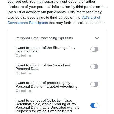
your opt-out. You may separately opt-out of the further
ΔΕΊΤΕ ΕΠΊΣΗΣ...
SUBSCRIBE
disclosure of your personal information by third parties on the
IAB’s list of downstream participants. This information may
also be disclosed by us to third parties on the
IAB’s List of
ΕΠΙΛΕΓΟΝΤΑΣ ΑΥΤΟ ΤΟ ΠΛΑΙΣΙΟ, ΕΠΙΒΕΒΑΙΩΝΕΤΕ ΟΤΙ ΕΧΕΤΕ
Downstream Participants
that may further disclose it to other
ΔΙΑΒΑΣΕΙ ΚΑΙ ΑΠΟΔΕΧΕΣΤΕ ΤΟΥΣ ΟΡΟΥΣ ΧΡΗΣΗΣ ΜΑΣ ΣΧΕΤΙΚΑ ΜΕ
ΤΗΝ ΑΠΟΘΗΚΕΥΣΗ ΤΩΝ ΔΕΔΟΜΕΝΩΝ ΠΟΥ ΥΠΟΒΑΛΛΟΝΤΑΙ ΜΕΣΩ
third parties.
ΑΥΤΗΣ ΤΗΣ ΦΟΡΜΑΣ.
ΣΎΜΦΩΝΑ ΜΕ ΤΟΝ ΚΑΝΟΝΙΣΜΌ ΕΕ 2016/679 ΤΟΥ ΕΥΡΩΠΑΪΚΟΎ
Personal Data Processing Opt Outs
ΚΟΙΝΟΒΟΥΛΊΟΥ {ΓΕΝΙΚΌΣ ΚΑΝΟΝΙΣΜΌΣ ΠΡΟΣΤΑΣΊΑΣ ΠΡΟΣΩΠΙΚΏΝ
ΔΕΔΟΜΈΝΩΝ (GDPR)} ΠΟΥ ΈΧΕΙ ΤΕΘΕΊ ΣΕ ΙΣΧΎ ΑΠΌ ΤΙΣ 25 ΜΑΪ́ΟΥ
2018, ΚΑΙ ΤΟΥ Ν.4624/2019 ΠΟΥ ΈΧΕΙ ΤΕΘΕΊ ΣΕ ΙΣΧΎ ΑΠΌ
I want to opt-out of the Sharing of my
29/8/2019, ΑΠΑΙΤΕΊΤΑΙ Η ΣΥΓΚΑΤΆΘΕΣΉ ΣΑΣ ΓΙΑ ΝΑ ΜΕΤΈΧΕΤΕ
personal data.
ΣΤΗΝ ΕΠΙΚΟΙΝΩΝΊΑ ΜΕ ΤΗΝ ΠΑΡΟΎΣΑ ΔΙΕΎΘΥΝΣΗ ΗΛΕΚΤΡΟΝΙΚΟΎ
Opted In
ΤΑΧΥΔΡΟΜΕΊΟΥ Ή ΤΟ ΚΙΝΗΤΌ ΣΑΣ ΤΗΛΈΦΩΝΟ. ΣΕ ΠΕΡΊΠΤΩΣΗ ΠΟΥ Δ
ΕΝ ΕΠΙΘΥΜΕΊΤΕ ΝΑ ΛΑΜΒΆΝΕΤΕ ΜΗΝΎΜΑΤΑ ΚΑΙ ΕΝΗΜΕΡΏΣΕΙΣ ΑΠΌ Τ
I want to opt-out of the Sale of my
ΗΝ ΠΑΡΟΎΣΑ ΗΛΕΚΤΡΟΝΙΚΉ ΔΙΕΎΘΥΝΣΗ Ή/ΚΑΙ ΔΕΝ ΕΠΙΘΥΜΕΊΤΕ ΝΑ ΤΗ
Personal Data.
ΡΟΎΜΕ ΑΡΧΕΊΟ ΤΗΣ ΔΙΕΎΘΥΝΣΗΣ ΗΛΕΚΤΡΟΝΙΚΟΎ ΤΑ
ΧΥΔΡΟΜΕΊΟΥ Ή ΚΑΙ ΤΟΥ ΑΡΙΘΜΟΎ ΤΟΥ ΚΙΝΗΤΟΎ ΣΑΣ ΤΗΛ
Opted In
ΕΦΏΝΟΥ, ΜΠΟΡΕΊΤΕ ΝΑ ΑΣΚΉΣΕΤΕ ΤΑ ΔΙΚΑΙΏΜΑΤΆ ΣΑΣ ΒΆΣΕΙ ΤΟΥ
ΆΡΘΡΟΥ 13,ΠΑΡ.2, ΤΟΥ ΚΑΝΟΝΙΣΜΟΎ ΕΕ 2016/679 ΚΑΙ ΝΑ ΔΙΑ
I want to opt-out of processing my
ΓΡΑΦΕΊΤΕ ΚΆΝΟΝΤΑΣ ΚΛΙΚ ΣΤΟ LINK ΠΟΥ ΑΚΟΛΟΥΘΕΊ. ΣΑΣ ΕΝΗ
Personal Data for Targeted Advertising.
ΜΕΡΏΝΟΥΜΕ ΕΠΊΣΗΣ ΌΤΙ Η ΔΙΕΎΘΥΝΣΗ ΗΛΕΚΤΡΟΝΙΚΟΎ ΣΑΣ ΤΑΧ
Opted In
ΥΔΡΟΜΕΊΟΥ Ή ΤΟ ΚΙΝΗΤΌ ΣΑΣ ΤΗΛΈΦΩΝΟ, ΠΑΡΑΜΈΝΟΥΝ ΑΠΌΡ
ΡΗΤΑ ΚΑΙ ΔΕΝ ΓΝΩΣΤΟΠΟΙΟΎΝΤΑΙ ΣΕ ΤΡΊΤΟΥΣ. ΕΆΝ ΛΆΒΑΤΕ ΤΟ Μ
ΉΝΥΜΑ ΑΥΤΌ ΚΑΤΆ ΛΆΘΟΣ, ΠΑΡΑΚΑΛΟΎΜΕ ΔΕΧΘΕΊΤΕ ΤΙΣ ΑΠΟΛ
I want to opt-out of Collection, Use,
ΟΓΊΕΣ ΜΑΣ ΓΙΑ ΤΗΝ ΕΝΌΧΛΗΣΗ.
Retention, Sale, and/or Sharing of my
Personal Data that Is Unrelated with the
Purposes for which it was collected.