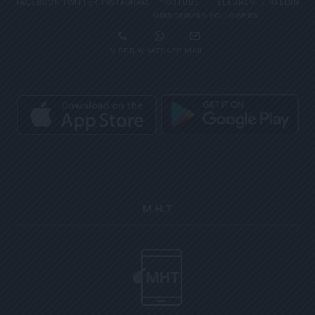
FACEBOOK
TWITTER
INSTAGRAM
YOUTUBE
TELEGRAM
LINKEDIN
SUBSCRIBERS
FOLLOWERS
VIBER
WHATSAPP
MAIL
Μ.Η.Τ