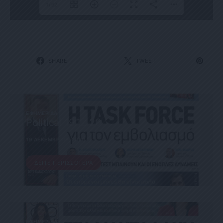
1/62
SHARE
TWEET
ΕΦΗΜΕΡΊΔΑ
Political 19.12.20
19 ΔΕΚΕΜΒΡΊΟΥ, 2020
ΔΕΊΤΕ ΠΕΡΙΣΣΌΤΕΡΑ
ΕΦΗΜΕΡΊΔΑ