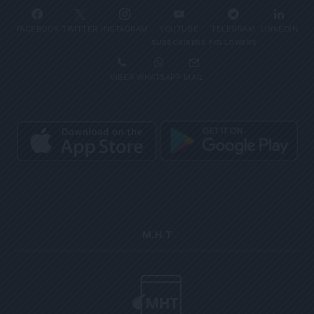
FACEBOOK
TWITTER
INSTAGRAM
YOUTUBE
TELEGRAM
LINKEDIN
SUBSCRIBERS
FOLLOWERS
VIBER
WHATSAPP
MAIL
Μ.Η.Τ