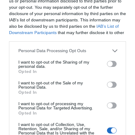
us or personal information disclosed to third parties prior to
your opt-out. You may separately opt-out of the further
SUBSCRIBE
disclosure of your personal information by third parties on the
ΔΕΊΤΕ ΕΠΊΣΗΣ...
IAB’s list of downstream participants. This information may
also be disclosed by us to third parties on the
IAB’s List of
ΕΠΙΛΕΓΟΝΤΑΣ ΑΥΤΟ ΤΟ ΠΛΑΙΣΙΟ, ΕΠΙΒΕΒΑΙΩΝΕΤΕ ΟΤΙ ΕΧΕΤΕ
Downstream Participants
that may further disclose it to other
ΔΙΑΒΑΣΕΙ ΚΑΙ ΑΠΟΔΕΧΕΣΤΕ ΤΟΥΣ ΟΡΟΥΣ ΧΡΗΣΗΣ ΜΑΣ ΣΧΕΤΙΚΑ ΜΕ
ΤΗΝ ΑΠΟΘΗΚΕΥΣΗ ΤΩΝ ΔΕΔΟΜΕΝΩΝ ΠΟΥ ΥΠΟΒΑΛΛΟΝΤΑΙ ΜΕΣΩ
third parties.
ΑΥΤΗΣ ΤΗΣ ΦΟΡΜΑΣ.
ΣΎΜΦΩΝΑ ΜΕ ΤΟΝ ΚΑΝΟΝΙΣΜΌ ΕΕ 2016/679 ΤΟΥ ΕΥΡΩΠΑΪΚΟΎ
Personal Data Processing Opt Outs
ΚΟΙΝΟΒΟΥΛΊΟΥ {ΓΕΝΙΚΌΣ ΚΑΝΟΝΙΣΜΌΣ ΠΡΟΣΤΑΣΊΑΣ ΠΡΟΣΩΠΙΚΏΝ
ΔΕΔΟΜΈΝΩΝ (GDPR)} ΠΟΥ ΈΧΕΙ ΤΕΘΕΊ ΣΕ ΙΣΧΎ ΑΠΌ ΤΙΣ 25 ΜΑΪ́ΟΥ
2018, ΚΑΙ ΤΟΥ Ν.4624/2019 ΠΟΥ ΈΧΕΙ ΤΕΘΕΊ ΣΕ ΙΣΧΎ ΑΠΌ
I want to opt-out of the Sharing of my
29/8/2019, ΑΠΑΙΤΕΊΤΑΙ Η ΣΥΓΚΑΤΆΘΕΣΉ ΣΑΣ ΓΙΑ ΝΑ ΜΕΤΈΧΕΤΕ
personal data.
ΣΤΗΝ ΕΠΙΚΟΙΝΩΝΊΑ ΜΕ ΤΗΝ ΠΑΡΟΎΣΑ ΔΙΕΎΘΥΝΣΗ ΗΛΕΚΤΡΟΝΙΚΟΎ
Opted In
ΤΑΧΥΔΡΟΜΕΊΟΥ Ή ΤΟ ΚΙΝΗΤΌ ΣΑΣ ΤΗΛΈΦΩΝΟ. ΣΕ ΠΕΡΊΠΤΩΣΗ ΠΟΥ Δ
ΕΝ ΕΠΙΘΥΜΕΊΤΕ ΝΑ ΛΑΜΒΆΝΕΤΕ ΜΗΝΎΜΑΤΑ ΚΑΙ ΕΝΗΜΕΡΏΣΕΙΣ ΑΠΌ Τ
I want to opt-out of the Sale of my
ΗΝ ΠΑΡΟΎΣΑ ΗΛΕΚΤΡΟΝΙΚΉ ΔΙΕΎΘΥΝΣΗ Ή/ΚΑΙ ΔΕΝ ΕΠΙΘΥΜΕΊΤΕ ΝΑ ΤΗ
Personal Data.
ΡΟΎΜΕ ΑΡΧΕΊΟ ΤΗΣ ΔΙΕΎΘΥΝΣΗΣ ΗΛΕΚΤΡΟΝΙΚΟΎ ΤΑ
ΧΥΔΡΟΜΕΊΟΥ Ή ΚΑΙ ΤΟΥ ΑΡΙΘΜΟΎ ΤΟΥ ΚΙΝΗΤΟΎ ΣΑΣ ΤΗΛ
Opted In
ΕΦΏΝΟΥ, ΜΠΟΡΕΊΤΕ ΝΑ ΑΣΚΉΣΕΤΕ ΤΑ ΔΙΚΑΙΏΜΑΤΆ ΣΑΣ ΒΆΣΕΙ ΤΟΥ
ΆΡΘΡΟΥ 13,ΠΑΡ.2, ΤΟΥ ΚΑΝΟΝΙΣΜΟΎ ΕΕ 2016/679 ΚΑΙ ΝΑ ΔΙΑ
I want to opt-out of processing my
ΓΡΑΦΕΊΤΕ ΚΆΝΟΝΤΑΣ ΚΛΙΚ ΣΤΟ LINK ΠΟΥ ΑΚΟΛΟΥΘΕΊ. ΣΑΣ ΕΝΗ
Personal Data for Targeted Advertising.
ΜΕΡΏΝΟΥΜΕ ΕΠΊΣΗΣ ΌΤΙ Η ΔΙΕΎΘΥΝΣΗ ΗΛΕΚΤΡΟΝΙΚΟΎ ΣΑΣ ΤΑΧ
Opted In
ΥΔΡΟΜΕΊΟΥ Ή ΤΟ ΚΙΝΗΤΌ ΣΑΣ ΤΗΛΈΦΩΝΟ, ΠΑΡΑΜΈΝΟΥΝ ΑΠΌΡ
ΡΗΤΑ ΚΑΙ ΔΕΝ ΓΝΩΣΤΟΠΟΙΟΎΝΤΑΙ ΣΕ ΤΡΊΤΟΥΣ. ΕΆΝ ΛΆΒΑΤΕ ΤΟ Μ
ΉΝΥΜΑ ΑΥΤΌ ΚΑΤΆ ΛΆΘΟΣ, ΠΑΡΑΚΑΛΟΎΜΕ ΔΕΧΘΕΊΤΕ ΤΙΣ ΑΠΟΛ
I want to opt-out of Collection, Use,
ΟΓΊΕΣ ΜΑΣ ΓΙΑ ΤΗΝ ΕΝΌΧΛΗΣΗ.
Retention, Sale, and/or Sharing of my
Personal Data that Is Unrelated with the