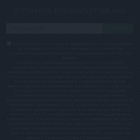
ΕΓΓΡΑΦΕΙΤΕ ΣΤΟ NEWSLETTER ΜΑΣ
SUBSCRIBE
ΕΠΙΛΕΓΟΝΤΑΣ ΑΥΤΟ ΤΟ ΠΛΑΙΣΙΟ, ΕΠΙΒΕΒΑΙΩΝΕΤΕ ΟΤΙ ΕΧΕΤΕ ΔΙΑΒΑΣΕΙ
ΚΑΙ ΑΠΟΔΕΧΕΣΤΕ ΤΟΥΣ ΟΡΟΥΣ ΧΡΗΣΗΣ ΜΑΣ ΣΧΕΤΙΚΑ ΜΕ ΤΗΝ
ΑΠΟΘΗΚΕΥΣΗ ΤΩΝ ΔΕΔΟΜΕΝΩΝ ΠΟΥ ΥΠΟΒΑΛΛΟΝΤΑΙ ΜΕΣΩ ΑΥΤΗΣ ΤΗΣ
ΦΟΡΜΑΣ.
ΣΎΜΦΩΝΑ ΜΕ ΤΟΝ ΚΑΝΟΝΙΣΜΌ ΕΕ 2016/679 ΤΟΥ ΕΥΡΩΠΑΪΚΟΎ
ΚΟΙΝΟΒΟΥΛΊΟΥ {ΓΕΝΙΚΌΣ ΚΑΝΟΝΙΣΜΌΣ ΠΡΟΣΤΑΣΊΑΣ ΠΡΟΣΩΠΙΚΏΝ
ΔΕΔΟΜΈΝΩΝ (GDPR)} ΠΟΥ ΈΧΕΙ ΤΕΘΕΊ ΣΕ ΙΣΧΎ ΑΠΌ ΤΙΣ 25 ΜΑΪ́ΟΥ 2018, ΚΑΙ
ΤΟΥ Ν.4624/2019 ΠΟΥ ΈΧΕΙ ΤΕΘΕΊ ΣΕ ΙΣΧΎ ΑΠΌ 29/8/2019, ΑΠΑΙΤΕΊΤΑΙ Η
ΣΥΓΚΑΤΆΘΕΣΉ ΣΑΣ ΓΙΑ ΝΑ ΜΕΤΈΧΕΤΕ ΣΤΗΝ ΕΠΙΚΟΙΝΩΝΊΑ ΜΕ ΤΗΝ
ΠΑΡΟΎΣΑ ΔΙΕΎΘΥΝΣΗ ΗΛΕΚΤΡΟΝΙΚΟΎ ΤΑΧΥΔΡΟΜΕΊΟΥ Ή ΤΟ ΚΙΝΗΤΌ ΣΑΣ Τ
ΗΛΈΦΩΝΟ. ΣΕ ΠΕΡΊΠΤΩΣΗ ΠΟΥ ΔΕΝ ΕΠΙΘΥΜΕΊΤΕ ΝΑ ΛΑΜΒΆΝΕΤΕ Μ
ΗΝΎΜΑΤΑ ΚΑΙ ΕΝΗΜΕΡΏΣΕΙΣ ΑΠΌ ΤΗΝ ΠΑΡΟΎΣΑ ΗΛΕΚΤΡΟΝΙΚΉ Δ
ΙΕΎΘΥΝΣΗ Ή/ΚΑΙ ΔΕΝ ΕΠΙΘΥΜΕΊΤΕ ΝΑ ΤΗΡΟΎΜΕ ΑΡΧΕΊΟ ΤΗΣ ΔΙΕΎΘΥΝΣΗΣ ΗΛ
ΕΚΤΡΟΝΙΚΟΎ ΤΑΧΥΔΡΟΜΕΊΟΥ Ή ΚΑΙ ΤΟΥ ΑΡΙΘΜΟΎ ΤΟΥ ΚΙΝΗΤΟΎ ΣΑΣ ΤΗΛ
ΕΦΏΝΟΥ, ΜΠΟΡΕΊΤΕ ΝΑ ΑΣΚΉΣΕΤΕ ΤΑ ΔΙΚΑΙΏΜΑΤΆ ΣΑΣ ΒΆΣΕΙ ΤΟΥ ΆΡΘ
ΡΟΥ 13,ΠΑΡ.2, ΤΟΥ ΚΑΝΟΝΙΣΜΟΎ ΕΕ 2016/679 ΚΑΙ ΝΑ ΔΙΑΓΡΑΦΕΊΤΕ ΚΆΝ
ΟΝΤΑΣ ΚΛΙΚ ΣΤΟ LINK ΠΟΥ ΑΚΟΛΟΥΘΕΊ. ΣΑΣ ΕΝΗΜΕΡΏΝΟΥΜΕ ΕΠΊΣΗΣ ΌΤΙ
Η ΔΙΕΎΘΥΝΣΗ ΗΛΕΚΤΡΟΝΙΚΟΎ ΣΑΣ ΤΑΧΥΔΡΟΜΕΊΟΥ Ή ΤΟ ΚΙΝΗΤΌ ΣΑΣ ΤΗΛΈ
ΦΩΝΟ, ΠΑΡΑΜΈΝΟΥΝ ΑΠΌΡΡΗΤΑ ΚΑΙ ΔΕΝ ΓΝΩΣΤΟΠΟΙΟΎΝΤΑΙ ΣΕ ΤΡΊΤ
ΟΥΣ. ΕΆΝ ΛΆΒΑΤΕ ΤΟ ΜΉΝΥΜΑ ΑΥΤΌ ΚΑΤΆ ΛΆΘΟΣ, ΠΑΡΑΚΑΛΟΎΜΕ ΔΕΧΘ
ΕΊΤΕ ΤΙΣ ΑΠΟΛΟΓΊΕΣ ΜΑΣ ΓΙΑ ΤΗΝ ΕΝΌΧΛΗΣΗ.