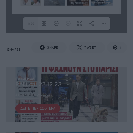
1/66
1
SHARE
TWEET
1
SHARES
ΕΦΗΜΕΡΊΔΑ
Political 22.12.23
22 ΔΕΚΕΜΒΡΊΟΥ, 2023
ΔΕΊΤΕ ΠΕΡΙΣΣΌΤΕΡΑ