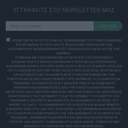
ΕΓΓΡΑΦΕΙΤΕ ΣΤΟ NEWSLETTER ΜΑΣ
SUBSCRIBE
ΕΠΙΛΕΓΟΝΤΑΣ ΑΥΤΟ ΤΟ ΠΛΑΙΣΙΟ, ΕΠΙΒΕΒΑΙΩΝΕΤΕ ΟΤΙ ΕΧΕΤΕ ΔΙΑΒΑΣΕΙ
ΚΑΙ ΑΠΟΔΕΧΕΣΤΕ ΤΟΥΣ ΟΡΟΥΣ ΧΡΗΣΗΣ ΜΑΣ ΣΧΕΤΙΚΑ ΜΕ ΤΗΝ
ΑΠΟΘΗΚΕΥΣΗ ΤΩΝ ΔΕΔΟΜΕΝΩΝ ΠΟΥ ΥΠΟΒΑΛΛΟΝΤΑΙ ΜΕΣΩ ΑΥΤΗΣ ΤΗΣ
ΦΟΡΜΑΣ.
ΣΎΜΦΩΝΑ ΜΕ ΤΟΝ ΚΑΝΟΝΙΣΜΌ ΕΕ 2016/679 ΤΟΥ ΕΥΡΩΠΑΪΚΟΎ
ΚΟΙΝΟΒΟΥΛΊΟΥ {ΓΕΝΙΚΌΣ ΚΑΝΟΝΙΣΜΌΣ ΠΡΟΣΤΑΣΊΑΣ ΠΡΟΣΩΠΙΚΏΝ
ΔΕΔΟΜΈΝΩΝ (GDPR)} ΠΟΥ ΈΧΕΙ ΤΕΘΕΊ ΣΕ ΙΣΧΎ ΑΠΌ ΤΙΣ 25 ΜΑΪ́ΟΥ 2018, ΚΑΙ
ΤΟΥ Ν.4624/2019 ΠΟΥ ΈΧΕΙ ΤΕΘΕΊ ΣΕ ΙΣΧΎ ΑΠΌ 29/8/2019, ΑΠΑΙΤΕΊΤΑΙ Η
ΣΥΓΚΑΤΆΘΕΣΉ ΣΑΣ ΓΙΑ ΝΑ ΜΕΤΈΧΕΤΕ ΣΤΗΝ ΕΠΙΚΟΙΝΩΝΊΑ ΜΕ ΤΗΝ
ΠΑΡΟΎΣΑ ΔΙΕΎΘΥΝΣΗ ΗΛΕΚΤΡΟΝΙΚΟΎ ΤΑΧΥΔΡΟΜΕΊΟΥ Ή ΤΟ ΚΙΝΗΤΌ ΣΑΣ Τ
ΗΛΈΦΩΝΟ. ΣΕ ΠΕΡΊΠΤΩΣΗ ΠΟΥ ΔΕΝ ΕΠΙΘΥΜΕΊΤΕ ΝΑ ΛΑΜΒΆΝΕΤΕ Μ
ΗΝΎΜΑΤΑ ΚΑΙ ΕΝΗΜΕΡΏΣΕΙΣ ΑΠΌ ΤΗΝ ΠΑΡΟΎΣΑ ΗΛΕΚΤΡΟΝΙΚΉ Δ
ΙΕΎΘΥΝΣΗ Ή/ΚΑΙ ΔΕΝ ΕΠΙΘΥΜΕΊΤΕ ΝΑ ΤΗΡΟΎΜΕ ΑΡΧΕΊΟ ΤΗΣ ΔΙΕΎΘΥΝΣΗΣ ΗΛ
ΕΚΤΡΟΝΙΚΟΎ ΤΑΧΥΔΡΟΜΕΊΟΥ Ή ΚΑΙ ΤΟΥ ΑΡΙΘΜΟΎ ΤΟΥ ΚΙΝΗΤΟΎ ΣΑΣ ΤΗΛ
ΕΦΏΝΟΥ, ΜΠΟΡΕΊΤΕ ΝΑ ΑΣΚΉΣΕΤΕ ΤΑ ΔΙΚΑΙΏΜΑΤΆ ΣΑΣ ΒΆΣΕΙ ΤΟΥ ΆΡΘ
ΡΟΥ 13,ΠΑΡ.2, ΤΟΥ ΚΑΝΟΝΙΣΜΟΎ ΕΕ 2016/679 ΚΑΙ ΝΑ ΔΙΑΓΡΑΦΕΊΤΕ ΚΆΝ
ΟΝΤΑΣ ΚΛΙΚ ΣΤΟ LINK ΠΟΥ ΑΚΟΛΟΥΘΕΊ. ΣΑΣ ΕΝΗΜΕΡΏΝΟΥΜΕ ΕΠΊΣΗΣ ΌΤΙ
Η ΔΙΕΎΘΥΝΣΗ ΗΛΕΚΤΡΟΝΙΚΟΎ ΣΑΣ ΤΑΧΥΔΡΟΜΕΊΟΥ Ή ΤΟ ΚΙΝΗΤΌ ΣΑΣ ΤΗΛΈ
ΦΩΝΟ, ΠΑΡΑΜΈΝΟΥΝ ΑΠΌΡΡΗΤΑ ΚΑΙ ΔΕΝ ΓΝΩΣΤΟΠΟΙΟΎΝΤΑΙ ΣΕ ΤΡΊΤ
ΟΥΣ. ΕΆΝ ΛΆΒΑΤΕ ΤΟ ΜΉΝΥΜΑ ΑΥΤΌ ΚΑΤΆ ΛΆΘΟΣ, ΠΑΡΑΚΑΛΟΎΜΕ ΔΕΧΘ
ΕΊΤΕ ΤΙΣ ΑΠΟΛΟΓΊΕΣ ΜΑΣ ΓΙΑ ΤΗΝ ΕΝΌΧΛΗΣΗ.