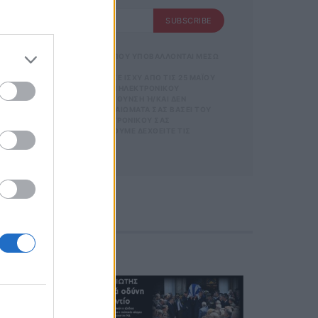
SUBSCRIBE
SUBSCRIBE
 ΑΠΟΘΗΚΕΥΣΗ ΤΩΝ ΔΕΔΟΜΕΝΩΝ ΠΟΥ ΥΠΟΒΑΛΛΟΝΤΑΙ ΜΕΣΩ
GDPR)} ΠΟΥ ΈΧΕΙ ΤΕΘΕΊ ΣΕ ΙΣΧΎ ΑΠΌ ΤΙΣ 25 ΜΑΪ́ΟΥ
Σ ΟΡΟΥΣ ΧΡΗΣΗΣ
ΝΊΑ ΜΕ ΤΗΝ ΠΑΡΟΎΣΑ ΔΙΕΎΘΥΝΣΗ ΗΛΕΚΤΡΟΝΙΚΟΎ
ΡΜΑΣ.
ΑΡΟΎΣΑ ΗΛΕΚΤΡΟΝΙΚΉ ΔΙΕΎΘΥΝΣΗ Ή/ΚΑΙ ΔΕΝ ΕΠ
ΣΜΌΣ
ΊΤΕ ΝΑ ΑΣΚΉΣΕΤΕ ΤΑ ΔΙΚΑΙΏΜΑΤΆ ΣΑΣ ΒΆΣΕΙ ΤΟΥ ΆΡΘ
 ΚΑΙ ΤΟΥ
Σ ΌΤΙ Η ΔΙΕΎΘΥΝΣΗ ΗΛΕΚΤΡΟΝΙΚΟΎ ΣΑΣ ΤΑΧ
ΕΤΈΧΕΤΕ ΣΤΗΝ
 ΚΑΤΆ ΛΆΘΟΣ, ΠΑΡΑΚΑΛΟΎΜΕ ΔΕΧΘΕΊΤΕ ΤΙΣ ΑΠΟΛ
ΦΩΝΟ. ΣΕ Π
 Η
ΙΚΟΎ ΤΑ
ΑΙΏΜΑΤΆ ΣΑΣ
 ΣΤΟ LINK ΠΟΥ
Ή ΤΟ ΚΙΝΗ
Ε ΤΟ ΜΉΝΥ