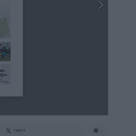
TWEET
1