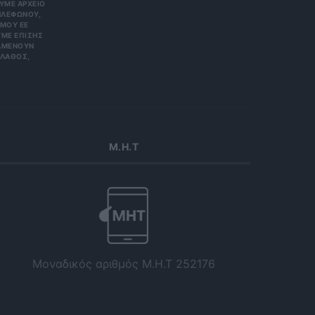
Ε ΑΡΧΕΊΟ ΤΗ
ΏΝΟΥ, ΜΠΟ
 ΕΕ 201
ΕΠΊΣΗΣ ΌΤΙ
ΟΥΝ ΑΠΌΡ
Σ, ΠΑΡΑ
Μ.Η.Τ
Μοναδικός αριθμός Μ.Η.Τ 252176