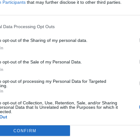
Participants
that may further disclose it to other third parties.
ΕΝΤΕΛΩΣ ΔΩΡΕΑΝ ΣΤΟ EMAIL ΣΑΣ
ΤΙ ΕΧΕΤΕ ΔΙΑΒΑΣΕΙ ΚΑΙ ΑΠΟΔΕΧΕΣΤΕ ΤΟΥΣ ΟΡΟΥΣ ΧΡΗΣΗΣ ΜΑΣ ΣΧΕΤΙΚΑ ΜΕ ΤΗΝ
l Data Processing Opt Outs
ΟΎ ΚΟΙΝΟΒΟΥΛΊΟΥ {ΓΕΝΙΚΌΣ ΚΑΝΟΝΙΣΜΌΣ ΠΡΟΣΤΑΣΊΑΣ ΠΡΟΣΩΠΙΚΏΝ ΔΕΔΟΜΈΝΩΝ (
Σ ΑΥΤΟ ΤΟ ΠΛΑΙΣΙΟ, ΕΠΙΒΕΒΑΙΩΝΕΤΕ ΟΤΙ ΕΧΕΤΕ ΔΙΑΒΑΣΕΙ ΚΑΙ ΑΠΟΔΕΧΕΣΤΕ ΤΟΥ
ΠΌ 29/8/2019, ΑΠΑΙΤΕΊΤΑΙ Η ΣΥΓΚΑΤΆΘΕΣΉ ΣΑΣ ΓΙΑ ΝΑ ΜΕΤΈΧΕΤΕ ΣΤΗΝ ΕΠΙΚΟΙΝΩ
Ε ΤΗΝ ΑΠΟΘΗΚΕΥΣΗ ΤΩΝ ΔΕΔΟΜΕΝΩΝ ΠΟΥ ΥΠΟΒΑΛΛΟΝΤΑΙ ΜΕΣΩ ΑΥΤΗΣ ΤΗΣ ΦΟ
o opt-out of the Sharing of my personal data.
ΩΣΗ ΠΟΥ ΔΕΝ ΕΠΙΘΥΜΕΊΤΕ ΝΑ ΛΑΜΒΆΝΕΤΕ ΜΗΝΎΜΑΤΑ ΚΑΙ ΕΝΗΜΕΡΏΣΕΙΣ ΑΠΌ ΤΗΝ Π
Ν ΚΑΝΟΝΙΣΜΌ ΕΕ 2016/679 ΤΟΥ ΕΥΡΩΠΑΪΚΟΎ ΚΟΙΝΟΒΟΥΛΊΟΥ {ΓΕΝΙΚΌΣ ΚΑΝΟΝΙ
In
ΝΙΚΟΎ ΤΑΧΥΔΡΟΜΕΊΟΥ Ή ΚΑΙ ΤΟΥ ΑΡΙΘΜΟΎ ΤΟΥ ΚΙΝΗΤΟΎ ΣΑΣ ΤΗΛΕΦΏΝΟΥ, ΜΠΟΡΕ
ΣΩΠΙΚΏΝ ΔΕΔΟΜΈΝΩΝ (GDPR)} ΠΟΥ ΈΧΕΙ ΤΕΘΕΊ ΣΕ ΙΣΧΎ ΑΠΌ ΤΙΣ 25 ΜΑΪ́ΟΥ 2018,
ΙΑΓΡΑΦΕΊΤΕ ΚΆΝΟΝΤΑΣ ΚΛΙΚ ΣΤΟ LINK ΠΟΥ ΑΚΟΛΟΥΘΕΊ. ΣΑΣ ΕΝΗΜΕΡΏΝΟΥΜΕ ΕΠΊΣΗ
Υ ΈΧΕΙ ΤΕΘΕΊ ΣΕ ΙΣΧΎ ΑΠΌ 29/8/2019, ΑΠΑΙΤΕΊΤΑΙ Η ΣΥΓΚΑΤΆΘΕΣΉ ΣΑΣ ΓΙΑ ΝΑ Μ
ΠΌΡΡΗΤΑ ΚΑΙ ΔΕΝ ΓΝΩΣΤΟΠΟΙΟΎΝΤΑΙ ΣΕ ΤΡΊΤΟΥΣ. ΕΆΝ ΛΆΒΑΤΕ ΤΟ ΜΉΝΥΜΑ ΑΥΤΌ
Ε ΤΗΝ ΠΑΡΟΎΣΑ ΔΙΕΎΘΥΝΣΗ ΗΛΕΚΤΡΟΝΙΚΟΎ ΤΑΧΥΔΡΟΜΕΊΟΥ Ή ΤΟ ΚΙΝΗΤΌ ΣΑΣ ΤΗΛΈ
o opt-out of the Sale of my Personal Data.
ΔΕΝ ΕΠΙΘΥΜΕΊΤΕ ΝΑ ΛΑΜΒΆΝΕΤΕ ΜΗΝΎΜΑΤΑ ΚΑΙ ΕΝΗΜΕΡΏΣΕΙΣ ΑΠΌ ΤΗΝ ΠΑΡΟΎΣΑ
ΕΎΘΥΝΣΗ Ή/ΚΑΙ ΔΕΝ ΕΠΙΘΥΜΕΊΤΕ ΝΑ ΤΗΡΟΎΜΕ ΑΡΧΕΊΟ ΤΗΣ ΔΙΕΎΘΥΝΣΗΣ ΗΛΕΚΤΡΟΝ
In
ΚΑΙ ΤΟΥ ΑΡΙΘΜΟΎ ΤΟΥ ΚΙΝΗΤΟΎ ΣΑΣ ΤΗΛΕΦΏΝΟΥ, ΜΠΟΡΕΊΤΕ ΝΑ ΑΣΚΉΣΕΤΕ ΤΑ ΔΙΚ
ΟΥ 13,ΠΑΡ.2, ΤΟΥ ΚΑΝΟΝΙΣΜΟΎ ΕΕ 2016/679 ΚΑΙ ΝΑ ΔΙΑΓΡΑΦΕΊΤΕ ΚΆΝΟΝΤΑΣ ΚΛΙΚ
to opt-out of processing my Personal Data for Targeted
Σ ΕΝΗΜΕΡΏΝΟΥΜΕ ΕΠΊΣΗΣ ΌΤΙ Η ΔΙΕΎΘΥΝΣΗ ΗΛΕΚΤΡΟΝΙΚΟΎ ΣΑΣ ΤΑΧΥΔΡΟΜΕΊΟΥ 
ing.
ΝΟ, ΠΑΡΑΜΈΝΟΥΝ ΑΠΌΡΡΗΤΑ ΚΑΙ ΔΕΝ ΓΝΩΣΤΟΠΟΙΟΎΝΤΑΙ ΣΕ ΤΡΊΤΟΥΣ. ΕΆΝ ΛΆΒΑΤ
In
ΛΆΘΟΣ, ΠΑΡΑΚΑΛΟΎΜΕ ΔΕΧΘΕΊΤΕ ΤΙΣ ΑΠΟΛΟΓΊΕΣ ΜΑΣ ΓΙΑ ΤΗΝ ΕΝΌΧΛΗΣΗ.
o opt-out of Collection, Use, Retention, Sale, and/or Sharing
ersonal Data that Is Unrelated with the Purposes for which it
lected.
Out
CONFIRM