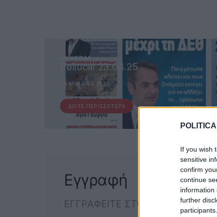
ΕΦΗΜΕΡΊΔΑ
Political 23.04.25
23 ΑΠΡΙΛΊΟΥ, 2025
ΔΕΊΤΕ ΠΕΡΙΣΣΌΤΕΡΑ
POLITICA
If you wish 
sensitive in
confirm you
Εγγραφή
continue se
information 
further disc
ΕΓΓΡΑΦΕΙΤΕ ΣΤΟ NEWSLETTER
participants
ΕΓΓΡΑΦ