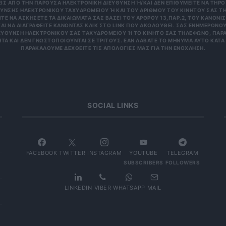
 ΑΠΌ ΤΗΝ ΠΑΡΟΎΣΑ ΗΛΕΚΤΡΟΝΙΚΉ ΔΙΕΎΘΥΝΣΗ Ή/ΚΑΙ ΔΕΝ ΕΠΙΘΥΜΕΊΤΕ ΝΑ ΤΗΡΟΎΜ
ΝΣΗΣ ΗΛΕΚΤΡΟΝΙΚΟΎ ΤΑΧΥΔΡΟΜΕΊΟΥ Ή ΚΑΙ ΤΟΥ ΑΡΙΘΜΟΎ ΤΟΥ ΚΙΝΗΤΟΎ ΣΑΣ ΤΗΛΕΦ
ΝΑ ΑΣΚΉΣΕΤΕ ΤΑ ΔΙΚΑΙΏΜΑΤΆ ΣΑΣ ΒΆΣΕΙ ΤΟΥ ΆΡΘΡΟΥ 13,ΠΑΡ.2, ΤΟΥ ΚΑΝΟΝΙΣΜΟΎ
 ΝΑ ΔΙΑΓΡΑΦΕΊΤΕ ΚΆΝΟΝΤΑΣ ΚΛΙΚ ΣΤΟ LINK ΠΟΥ ΑΚΟΛΟΥΘΕΊ. ΣΑΣ ΕΝΗΜΕΡΏΝΟΥΜΕ 
ΥΝΣΗ ΗΛΕΚΤΡΟΝΙΚΟΎ ΣΑΣ ΤΑΧΥΔΡΟΜΕΊΟΥ Ή ΤΟ ΚΙΝΗΤΌ ΣΑΣ ΤΗΛΈΦΩΝΟ, ΠΑΡΑΜΈΝ
ΑΙ ΔΕΝ ΓΝΩΣΤΟΠΟΙΟΎΝΤΑΙ ΣΕ ΤΡΊΤΟΥΣ. ΕΆΝ ΛΆΒΑΤΕ ΤΟ ΜΉΝΥΜΑ ΑΥΤΌ ΚΑΤΆ ΛΆΘΟ
ΚΑΛΟΎΜΕ ΔΕΧΘΕΊΤΕ ΤΙΣ ΑΠΟΛΟΓΊΕΣ ΜΑΣ ΓΙΑ ΤΗΝ ΕΝΌΧΛΗΣΗ.
SOCIAL LINKS
FACEBOOK
TWITTER
INSTAGRAM
YOUTUBE
TELEGRAM
SUBSCRIBERS
FOLLOWERS
LINKEDIN
VIBER
WHATSAPP
MAIL