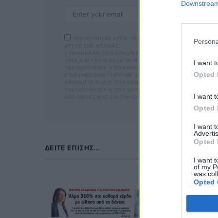
Downstream 
ΕΠΙΛΕΓΟΝΤΑΣ ΑΥΤΟ ΤΟ ΠΛΑΙΣΙΟ, ΕΠΙΒΕΒΑΙΩΝΕΤΕ Ο
Persona
ΑΥΤΗΣ ΤΗΣ ΦΟΡΜΑΣ.
ΣΎΜΦΩΝΑ ΜΕ ΤΟΝ ΚΑΝΟΝΙΣΜΌ ΕΕ 2016/679 ΤΟΥ ΕΥΡΩΠΑΪΚ
ΕΠΙΛΕΓΟΝΤΑ
2018, ΚΑΙ ΤΟΥ Ν.4624/2019 ΠΟΥ ΈΧΕΙ ΤΕΘΕΊ ΣΕ ΙΣΧΎ Α
ΜΑΣ ΣΧΕΤΙΚΑ Μ
I want t
ΤΑΧΥΔΡΟΜΕΊΟΥ Ή ΤΟ ΚΙΝΗΤΌ ΣΑΣ ΤΗΛΈΦΩΝΟ. ΣΕ ΠΕΡΊΠΤ
ΣΎΜΦΩΝΑ ΜΕ ΤΟ
Opted 
ΙΘΥΜΕΊΤΕ ΝΑ ΤΗΡΟΎΜΕ ΑΡΧΕΊΟ ΤΗΣ ΔΙΕΎΘΥΝΣΗΣ ΗΛΕΚΤΡΟ
ΠΡΟΣΤΑΣΊΑΣ ΠΡΟ
ΡΟΥ 13,ΠΑΡ.2, ΤΟΥ ΚΑΝΟΝΙΣΜΟΎ ΕΕ 2016/679 ΚΑΙ ΝΑ Δ
Ν.4624/2019 ΠΟ
ΥΔΡΟΜΕΊΟΥ Ή ΤΟ ΚΙΝΗΤΌ ΣΑΣ ΤΗΛΈΦΩΝΟ, ΠΑΡΑΜΈΝΟΥΝ Α
ΕΠΙΚΟΙΝΩΝΊΑ Μ
I want t
ΟΓΊΕΣ ΜΑΣ ΓΙΑ ΤΗΝ ΕΝΌΧΛΗΣΗ.
ΕΡΊΠΤΩΣΗ ΠΟΥ 
ΛΕΚΤΡΟΝΙΚΉ ΔΙ
Opted 
ΧΥΔΡΟΜΕΊΟΥ Ή 
ΒΆΣΕΙ ΤΟΥ ΆΡΘΡ
I want 
ΑΚΟΛΟΥΘΕΊ. ΣΑ
Advertis
ΤΌ ΣΑΣ ΤΗΛΈΦΩ
Opted 
ΜΑ ΑΥΤΌ ΚΑΤΆ 
ΔΕΊΤΕ ΕΠΊΣΗΣ...
I want t
of my P
was col
Opted 