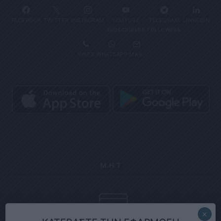
FACEBOOK
TWITTER
INSTAGRAM
YOUTUBE
TELEGRAM
LINKEDIN
SUBSCRIBERS
FOLLOWERS
VIBER
WHATSAPP
MAIL
Μ.Η.Τ