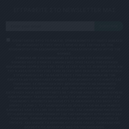
ΕΓΓΡΑΦΕΙΤΕ ΣΤΟ NEWSLETTER ΜΑΣ
SUBSCRIBE
ΕΠΙΛΕΓΟΝΤΑΣ ΑΥΤΟ ΤΟ ΠΛΑΙΣΙΟ, ΕΠΙΒΕΒΑΙΩΝΕΤΕ ΟΤΙ ΕΧΕΤΕ ΔΙΑΒΑΣΕΙ
ΚΑΙ ΑΠΟΔΕΧΕΣΤΕ ΤΟΥΣ ΟΡΟΥΣ ΧΡΗΣΗΣ ΜΑΣ ΣΧΕΤΙΚΑ ΜΕ ΤΗΝ
ΑΠΟΘΗΚΕΥΣΗ ΤΩΝ ΔΕΔΟΜΕΝΩΝ ΠΟΥ ΥΠΟΒΑΛΛΟΝΤΑΙ ΜΕΣΩ ΑΥΤΗΣ ΤΗΣ
ΦΟΡΜΑΣ.
ΣΎΜΦΩΝΑ ΜΕ ΤΟΝ ΚΑΝΟΝΙΣΜΌ ΕΕ 2016/679 ΤΟΥ ΕΥΡΩΠΑΪΚΟΎ
ΚΟΙΝΟΒΟΥΛΊΟΥ {ΓΕΝΙΚΌΣ ΚΑΝΟΝΙΣΜΌΣ ΠΡΟΣΤΑΣΊΑΣ ΠΡΟΣΩΠΙΚΏΝ
ΔΕΔΟΜΈΝΩΝ (GDPR)} ΠΟΥ ΈΧΕΙ ΤΕΘΕΊ ΣΕ ΙΣΧΎ ΑΠΌ ΤΙΣ 25 ΜΑΪ́ΟΥ 2018, ΚΑΙ
ΤΟΥ Ν.4624/2019 ΠΟΥ ΈΧΕΙ ΤΕΘΕΊ ΣΕ ΙΣΧΎ ΑΠΌ 29/8/2019, ΑΠΑΙΤΕΊΤΑΙ Η
ΣΥΓΚΑΤΆΘΕΣΉ ΣΑΣ ΓΙΑ ΝΑ ΜΕΤΈΧΕΤΕ ΣΤΗΝ ΕΠΙΚΟΙΝΩΝΊΑ ΜΕ ΤΗΝ
ΠΑΡΟΎΣΑ ΔΙΕΎΘΥΝΣΗ ΗΛΕΚΤΡΟΝΙΚΟΎ ΤΑΧΥΔΡΟΜΕΊΟΥ Ή ΤΟ ΚΙΝΗΤΌ ΣΑΣ Τ
ΗΛΈΦΩΝΟ. ΣΕ ΠΕΡΊΠΤΩΣΗ ΠΟΥ ΔΕΝ ΕΠΙΘΥΜΕΊΤΕ ΝΑ ΛΑΜΒΆΝΕΤΕ Μ
ΗΝΎΜΑΤΑ ΚΑΙ ΕΝΗΜΕΡΏΣΕΙΣ ΑΠΌ ΤΗΝ ΠΑΡΟΎΣΑ ΗΛΕΚΤΡΟΝΙΚΉ Δ
ΙΕΎΘΥΝΣΗ Ή/ΚΑΙ ΔΕΝ ΕΠΙΘΥΜΕΊΤΕ ΝΑ ΤΗΡΟΎΜΕ ΑΡΧΕΊΟ ΤΗΣ ΔΙΕΎΘΥΝΣΗΣ ΗΛ
ΕΚΤΡΟΝΙΚΟΎ ΤΑΧΥΔΡΟΜΕΊΟΥ Ή ΚΑΙ ΤΟΥ ΑΡΙΘΜΟΎ ΤΟΥ ΚΙΝΗΤΟΎ ΣΑΣ ΤΗΛ
ΕΦΏΝΟΥ, ΜΠΟΡΕΊΤΕ ΝΑ ΑΣΚΉΣΕΤΕ ΤΑ ΔΙΚΑΙΏΜΑΤΆ ΣΑΣ ΒΆΣΕΙ ΤΟΥ ΆΡΘ
ΡΟΥ 13,ΠΑΡ.2, ΤΟΥ ΚΑΝΟΝΙΣΜΟΎ ΕΕ 2016/679 ΚΑΙ ΝΑ ΔΙΑΓΡΑΦΕΊΤΕ ΚΆΝ
ΟΝΤΑΣ ΚΛΙΚ ΣΤΟ LINK ΠΟΥ ΑΚΟΛΟΥΘΕΊ. ΣΑΣ ΕΝΗΜΕΡΏΝΟΥΜΕ ΕΠΊΣΗΣ ΌΤΙ
Η ΔΙΕΎΘΥΝΣΗ ΗΛΕΚΤΡΟΝΙΚΟΎ ΣΑΣ ΤΑΧΥΔΡΟΜΕΊΟΥ Ή ΤΟ ΚΙΝΗΤΌ ΣΑΣ ΤΗΛΈ
ΦΩΝΟ, ΠΑΡΑΜΈΝΟΥΝ ΑΠΌΡΡΗΤΑ ΚΑΙ ΔΕΝ ΓΝΩΣΤΟΠΟΙΟΎΝΤΑΙ ΣΕ ΤΡΊΤ
ΟΥΣ. ΕΆΝ ΛΆΒΑΤΕ ΤΟ ΜΉΝΥΜΑ ΑΥΤΌ ΚΑΤΆ ΛΆΘΟΣ, ΠΑΡΑΚΑΛΟΎΜΕ ΔΕΧΘ
ΕΊΤΕ ΤΙΣ ΑΠΟΛΟΓΊΕΣ ΜΑΣ ΓΙΑ ΤΗΝ ΕΝΌΧΛΗΣΗ.