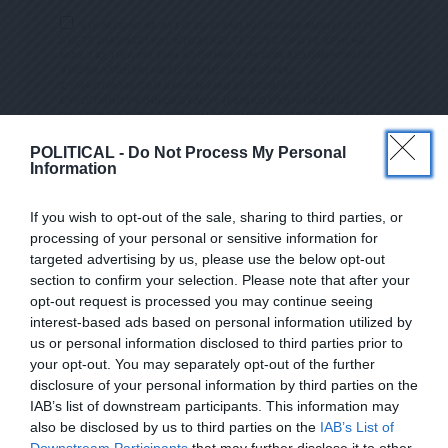
ΕΠΙΛΕΓΟΝΤΑΣ ΑΥΤΟ ΤΟ ΠΛΑΙΣΙΟ, ΕΠΙΒΕΒΑΙΩΝΕΤΕ ΟΤΙ
ΕΧΕΤΕ ΔΙΑΒΑΣΕΙ ΚΑΙ ΑΠΟΔΕΧΕΣΤΕ ΤΟΥΣ ΟΡΟΥΣ ΧΡΗΣΗΣ
ΜΑΣ ΣΧΕΤΙΚΑ ΜΕ ΤΗΝ ΑΠΟΘΗΚΕΥΣΗ ΤΩΝ ΔΕΔΟΜΕΝΩΝ ΠΟΥ
ΥΠΟΒΑΛΛΟΝΤΑΙ ΜΕΣΩ ΑΥΤΗΣ ΤΗΣ ΦΟΡΜΑΣ.
ΣΎΜΦΩΝΑ ΜΕ ΤΟΝ ΚΑΝΟΝΙΣΜΌ ΕΕ 2016/679 ΤΟΥ
ΕΥΡΩΠΑΪΚΟΎ ΚΟΙΝΟΒΟΥΛΊΟΥ {ΓΕΝΙΚΌΣ ΚΑΝΟΝΙΣΜΌΣ
ΠΡΟΣΤΑΣΊΑΣ ΠΡΟΣΩΠΙΚΏΝ ΔΕΔΟΜΈΝΩΝ (GDPR)} ΠΟΥ ΈΧΕΙ
ΤΕΘΕΊ ΣΕ ΙΣΧΎ ΑΠΌ ΤΙΣ 25 ΜΑΪ́ΟΥ 2018, ΚΑΙ ΤΟΥ
Ν.4624/2019 ΠΟΥ ΈΧΕΙ ΤΕΘΕΊ ΣΕ ΙΣΧΎ ΑΠΌ 29/8/2019,
POLITICAL -
Do Not Process My Personal
ΑΠΑΙΤΕΊΤΑΙ Η ΣΥΓΚΑΤΆΘΕΣΉ ΣΑΣ ΓΙΑ ΝΑ ΜΕΤΈΧΕΤΕ ΣΤΗΝ
Information
ΕΠΙΚΟΙΝΩΝΊΑ ΜΕ ΤΗΝ ΠΑΡΟΎΣΑ ΔΙΕΎΘΥΝΣΗ ΗΛΕΚΤΡΟΝΙΚΟΎ
ΤΑΧΥΔΡΟΜΕΊΟΥ Ή ΤΟ ΚΙΝΗΤΌ ΣΑΣ ΤΗΛΈΦΩΝΟ. ΣΕ Π
ΕΡΊΠΤΩΣΗ ΠΟΥ ΔΕΝ ΕΠΙΘΥΜΕΊΤΕ ΝΑ ΛΑΜΒΆΝΕΤΕ Μ
If you wish to opt-out of the sale, sharing to third parties, or
ΗΝΎΜΑΤΑ ΚΑΙ ΕΝΗΜΕΡΏΣΕΙΣ ΑΠΌ ΤΗΝ ΠΑΡΟΎΣΑ Η
ΛΕΚΤΡΟΝΙΚΉ ΔΙΕΎΘΥΝΣΗ Ή/ΚΑΙ ΔΕΝ ΕΠΙΘΥΜΕΊΤΕ ΝΑ ΤΗ
processing of your personal or sensitive information for
ΡΟΎΜΕ ΑΡΧΕΊΟ ΤΗΣ ΔΙΕΎΘΥΝΣΗΣ ΗΛΕΚΤΡΟΝΙΚΟΎ ΤΑ
targeted advertising by us, please use the below opt-out
ΧΥΔΡΟΜΕΊΟΥ Ή ΚΑΙ ΤΟΥ ΑΡΙΘΜΟΎ ΤΟΥ ΚΙΝΗΤΟΎ ΣΑΣ ΤΗΛ
section to confirm your selection. Please note that after your
ΕΦΏΝΟΥ, ΜΠΟΡΕΊΤΕ ΝΑ ΑΣΚΉΣΕΤΕ ΤΑ ΔΙΚΑΙΏΜΑΤΆ ΣΑΣ ΒΆΣ
ΕΓΓΡΑΦΕΙΤΕ ΣΤΟ NEWSLETTER ΜΑΣ ΓΙΑ ΝΑ
ΕΙ ΤΟΥ ΆΡΘΡΟΥ 13,ΠΑΡ.2, ΤΟΥ ΚΑΝΟΝΙΣΜΟΎ ΕΕ 201
opt-out request is processed you may continue seeing
6/679 ΚΑΙ ΝΑ ΔΙΑΓΡΑΦΕΊΤΕ ΚΆΝΟΝΤΑΣ ΚΛΙΚ ΣΤΟ LINK ΠΟΥ
ΛΑΜΒΑΝΕΤΕ ΤΗΝ ΕΦΗΜΕΡΙΔΑ
interest-based ads based on personal information utilized by
ΑΚΟΛΟΥΘΕΊ. ΣΑΣ ΕΝΗΜΕΡΏΝΟΥΜΕ ΕΠΊΣΗΣ ΌΤΙ Η ΔΙΕ
ΕΝΤΕΛΩΣ ΔΩΡΕΑΝ ΣΤΟ EMAIL ΣΑΣ
ΎΘΥΝΣΗ ΗΛΕΚΤΡΟΝΙΚΟΎ ΣΑΣ ΤΑΧΥΔΡΟΜΕΊΟΥ Ή ΤΟ ΚΙΝΗ
us or personal information disclosed to third parties prior to
ΤΌ ΣΑΣ ΤΗΛΈΦΩΝΟ, ΠΑΡΑΜΈΝΟΥΝ ΑΠΌΡΡΗΤΑ ΚΑΙ ΔΕΝ ΓΝΩΣ
your opt-out. You may separately opt-out of the further
ΤΟΠΟΙΟΎΝΤΑΙ ΣΕ ΤΡΊΤΟΥΣ. ΕΆΝ ΛΆΒΑΤΕ ΤΟ ΜΉΝΥΜΑ ΑΥΤΌ
SUBSCRIBE
disclosure of your personal information by third parties on the
ΚΑΤΆ ΛΆΘΟΣ, ΠΑΡΑΚΑΛΟΎΜΕ ΔΕΧΘΕΊΤΕ ΤΙΣ ΑΠΟΛ
ΟΓΊΕΣ ΜΑΣ ΓΙΑ ΤΗΝ ΕΝΌΧΛΗΣΗ.
IAB’s list of downstream participants. This information may
also be disclosed by us to third parties on the
IAB’s List of
ΕΠΙΛΕΓΟΝΤΑΣ ΑΥΤΟ ΤΟ ΠΛΑΙΣΙΟ, ΕΠΙΒΕΒΑΙΩΝΕΤΕ ΟΤΙ ΕΧΕΤΕ
Downstream Participants
that may further disclose it to other