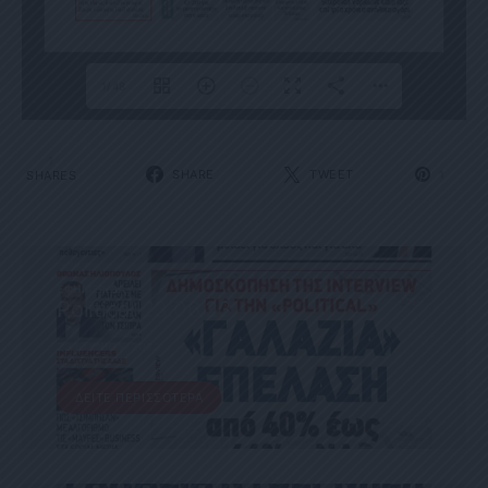
1/48
1
SHARE
TWEET
SHARES
1
ΕΦΗΜΕΡΊΔΑ
Political 23.06.23
23 ΙΟΥΝΊΟΥ, 2023
ΔΕΊΤΕ ΠΕΡΙΣΣΌΤΕΡΑ