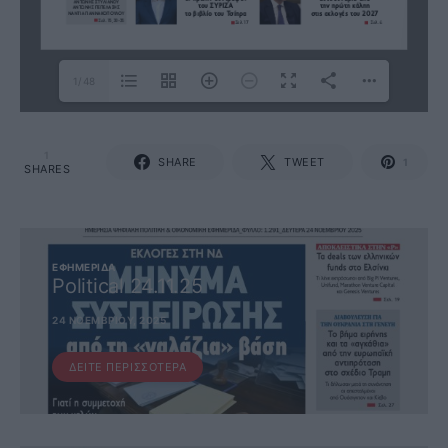
1/48
1
SHARE
TWEET
1
SHARES
ΕΦΗΜΕΡΊΔΑ
Political 24.11.25
24 ΝΟΕΜΒΡΊΟΥ, 2025
ΔΕΊΤΕ ΠΕΡΙΣΣΌΤΕΡΑ