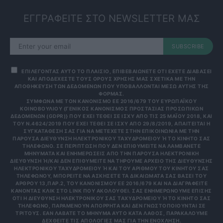
ΕΓΓΡΑΦΕΙΤΕ ΣΤΟ NEWSLETTER ΜΑΣ
SUBSCRIBE
ΕΠΙΛΕΓΟΝΤΑΣ ΑΥΤΟ ΤΟ ΠΛΑΙΣΙΟ, ΕΠΙΒΕΒΑΙΩΝΕΤΕ ΟΤΙ ΕΧΕΤΕ ΔΙΑΒΑΣΕΙ
ΚΑΙ ΑΠΟΔΕΧΕΣΤΕ ΤΟΥΣ ΟΡΟΥΣ ΧΡΗΣΗΣ ΜΑΣ ΣΧΕΤΙΚΑ ΜΕ ΤΗΝ
ΑΠΟΘΗΚΕΥΣΗ ΤΩΝ ΔΕΔΟΜΕΝΩΝ ΠΟΥ ΥΠΟΒΑΛΛΟΝΤΑΙ ΜΕΣΩ ΑΥΤΗΣ ΤΗΣ
ΦΟΡΜΑΣ.
ΣΎΜΦΩΝΑ ΜΕ ΤΟΝ ΚΑΝΟΝΙΣΜΌ ΕΕ 2016/679 ΤΟΥ ΕΥΡΩΠΑΪΚΟΎ
ΚΟΙΝΟΒΟΥΛΊΟΥ {ΓΕΝΙΚΌΣ ΚΑΝΟΝΙΣΜΌΣ ΠΡΟΣΤΑΣΊΑΣ ΠΡΟΣΩΠΙΚΏΝ
ΔΕΔΟΜΈΝΩΝ (GDPR)} ΠΟΥ ΈΧΕΙ ΤΕΘΕΊ ΣΕ ΙΣΧΎ ΑΠΌ ΤΙΣ 25 ΜΑΪ́ΟΥ 2018, ΚΑΙ
ΤΟΥ Ν.4624/2019 ΠΟΥ ΈΧΕΙ ΤΕΘΕΊ ΣΕ ΙΣΧΎ ΑΠΌ 29/8/2019, ΑΠΑΙΤΕΊΤΑΙ Η
ΣΥΓΚΑΤΆΘΕΣΉ ΣΑΣ ΓΙΑ ΝΑ ΜΕΤΈΧΕΤΕ ΣΤΗΝ ΕΠΙΚΟΙΝΩΝΊΑ ΜΕ ΤΗΝ
ΠΑΡΟΎΣΑ ΔΙΕΎΘΥΝΣΗ ΗΛΕΚΤΡΟΝΙΚΟΎ ΤΑΧΥΔΡΟΜΕΊΟΥ Ή ΤΟ ΚΙΝΗΤΌ ΣΑΣ Τ
ΗΛΈΦΩΝΟ. ΣΕ ΠΕΡΊΠΤΩΣΗ ΠΟΥ ΔΕΝ ΕΠΙΘΥΜΕΊΤΕ ΝΑ ΛΑΜΒΆΝΕΤΕ Μ
ΗΝΎΜΑΤΑ ΚΑΙ ΕΝΗΜΕΡΏΣΕΙΣ ΑΠΌ ΤΗΝ ΠΑΡΟΎΣΑ ΗΛΕΚΤΡΟΝΙΚΉ Δ
ΙΕΎΘΥΝΣΗ Ή/ΚΑΙ ΔΕΝ ΕΠΙΘΥΜΕΊΤΕ ΝΑ ΤΗΡΟΎΜΕ ΑΡΧΕΊΟ ΤΗΣ ΔΙΕΎΘΥΝΣΗΣ ΗΛ
ΕΚΤΡΟΝΙΚΟΎ ΤΑΧΥΔΡΟΜΕΊΟΥ Ή ΚΑΙ ΤΟΥ ΑΡΙΘΜΟΎ ΤΟΥ ΚΙΝΗΤΟΎ ΣΑΣ ΤΗΛ
ΕΦΏΝΟΥ, ΜΠΟΡΕΊΤΕ ΝΑ ΑΣΚΉΣΕΤΕ ΤΑ ΔΙΚΑΙΏΜΑΤΆ ΣΑΣ ΒΆΣΕΙ ΤΟΥ ΆΡΘ
ΡΟΥ 13,ΠΑΡ.2, ΤΟΥ ΚΑΝΟΝΙΣΜΟΎ ΕΕ 2016/679 ΚΑΙ ΝΑ ΔΙΑΓΡΑΦΕΊΤΕ ΚΆΝ
ΟΝΤΑΣ ΚΛΙΚ ΣΤΟ LINK ΠΟΥ ΑΚΟΛΟΥΘΕΊ. ΣΑΣ ΕΝΗΜΕΡΏΝΟΥΜΕ ΕΠΊΣΗΣ ΌΤΙ
Η ΔΙΕΎΘΥΝΣΗ ΗΛΕΚΤΡΟΝΙΚΟΎ ΣΑΣ ΤΑΧΥΔΡΟΜΕΊΟΥ Ή ΤΟ ΚΙΝΗΤΌ ΣΑΣ ΤΗΛΈ
ΦΩΝΟ, ΠΑΡΑΜΈΝΟΥΝ ΑΠΌΡΡΗΤΑ ΚΑΙ ΔΕΝ ΓΝΩΣΤΟΠΟΙΟΎΝΤΑΙ ΣΕ ΤΡΊΤ
ΟΥΣ. ΕΆΝ ΛΆΒΑΤΕ ΤΟ ΜΉΝΥΜΑ ΑΥΤΌ ΚΑΤΆ ΛΆΘΟΣ, ΠΑΡΑΚΑΛΟΎΜΕ ΔΕΧΘ
ΕΊΤΕ ΤΙΣ ΑΠΟΛΟΓΊΕΣ ΜΑΣ ΓΙΑ ΤΗΝ ΕΝΌΧΛΗΣΗ.