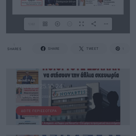
1/62
1
SHARE
TWEET
SHARES
1
ΕΦΗΜΕΡΊΔΑ
Political 25.10.24
25 ΟΚΤΩΒΡΊΟΥ, 2024
ΔΕΊΤΕ ΠΕΡΙΣΣΌΤΕΡΑ