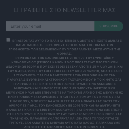
ΕΓΓΡΑΦΕΙΤΕ ΣΤΟ NEWSLETTER ΜΑΣ
SUBSCRIBE
ΕΠΙΛΕΓΟΝΤΑΣ ΑΥΤΟ ΤΟ ΠΛΑΙΣΙΟ, ΕΠΙΒΕΒΑΙΩΝΕΤΕ ΟΤΙ ΕΧΕΤΕ ΔΙΑΒΑΣΕΙ
ΚΑΙ ΑΠΟΔΕΧΕΣΤΕ ΤΟΥΣ ΟΡΟΥΣ ΧΡΗΣΗΣ ΜΑΣ ΣΧΕΤΙΚΑ ΜΕ ΤΗΝ
ΑΠΟΘΗΚΕΥΣΗ ΤΩΝ ΔΕΔΟΜΕΝΩΝ ΠΟΥ ΥΠΟΒΑΛΛΟΝΤΑΙ ΜΕΣΩ ΑΥΤΗΣ ΤΗΣ
ΦΟΡΜΑΣ.
ΣΎΜΦΩΝΑ ΜΕ ΤΟΝ ΚΑΝΟΝΙΣΜΌ ΕΕ 2016/679 ΤΟΥ ΕΥΡΩΠΑΪΚΟΎ
ΚΟΙΝΟΒΟΥΛΊΟΥ {ΓΕΝΙΚΌΣ ΚΑΝΟΝΙΣΜΌΣ ΠΡΟΣΤΑΣΊΑΣ ΠΡΟΣΩΠΙΚΏΝ
ΔΕΔΟΜΈΝΩΝ (GDPR)} ΠΟΥ ΈΧΕΙ ΤΕΘΕΊ ΣΕ ΙΣΧΎ ΑΠΌ ΤΙΣ 25 ΜΑΪ́ΟΥ 2018, ΚΑΙ
ΤΟΥ Ν.4624/2019 ΠΟΥ ΈΧΕΙ ΤΕΘΕΊ ΣΕ ΙΣΧΎ ΑΠΌ 29/8/2019, ΑΠΑΙΤΕΊΤΑΙ Η
ΣΥΓΚΑΤΆΘΕΣΉ ΣΑΣ ΓΙΑ ΝΑ ΜΕΤΈΧΕΤΕ ΣΤΗΝ ΕΠΙΚΟΙΝΩΝΊΑ ΜΕ ΤΗΝ
ΠΑΡΟΎΣΑ ΔΙΕΎΘΥΝΣΗ ΗΛΕΚΤΡΟΝΙΚΟΎ ΤΑΧΥΔΡΟΜΕΊΟΥ Ή ΤΟ ΚΙΝΗΤΌ ΣΑΣ Τ
ΗΛΈΦΩΝΟ. ΣΕ ΠΕΡΊΠΤΩΣΗ ΠΟΥ ΔΕΝ ΕΠΙΘΥΜΕΊΤΕ ΝΑ ΛΑΜΒΆΝΕΤΕ Μ
ΗΝΎΜΑΤΑ ΚΑΙ ΕΝΗΜΕΡΏΣΕΙΣ ΑΠΌ ΤΗΝ ΠΑΡΟΎΣΑ ΗΛΕΚΤΡΟΝΙΚΉ Δ
ΙΕΎΘΥΝΣΗ Ή/ΚΑΙ ΔΕΝ ΕΠΙΘΥΜΕΊΤΕ ΝΑ ΤΗΡΟΎΜΕ ΑΡΧΕΊΟ ΤΗΣ ΔΙΕΎΘΥΝΣΗΣ ΗΛ
ΕΚΤΡΟΝΙΚΟΎ ΤΑΧΥΔΡΟΜΕΊΟΥ Ή ΚΑΙ ΤΟΥ ΑΡΙΘΜΟΎ ΤΟΥ ΚΙΝΗΤΟΎ ΣΑΣ ΤΗΛ
ΕΦΏΝΟΥ, ΜΠΟΡΕΊΤΕ ΝΑ ΑΣΚΉΣΕΤΕ ΤΑ ΔΙΚΑΙΏΜΑΤΆ ΣΑΣ ΒΆΣΕΙ ΤΟΥ ΆΡΘ
ΡΟΥ 13,ΠΑΡ.2, ΤΟΥ ΚΑΝΟΝΙΣΜΟΎ ΕΕ 2016/679 ΚΑΙ ΝΑ ΔΙΑΓΡΑΦΕΊΤΕ ΚΆΝ
ΟΝΤΑΣ ΚΛΙΚ ΣΤΟ LINK ΠΟΥ ΑΚΟΛΟΥΘΕΊ. ΣΑΣ ΕΝΗΜΕΡΏΝΟΥΜΕ ΕΠΊΣΗΣ ΌΤΙ
Η ΔΙΕΎΘΥΝΣΗ ΗΛΕΚΤΡΟΝΙΚΟΎ ΣΑΣ ΤΑΧΥΔΡΟΜΕΊΟΥ Ή ΤΟ ΚΙΝΗΤΌ ΣΑΣ ΤΗΛΈ
ΦΩΝΟ, ΠΑΡΑΜΈΝΟΥΝ ΑΠΌΡΡΗΤΑ ΚΑΙ ΔΕΝ ΓΝΩΣΤΟΠΟΙΟΎΝΤΑΙ ΣΕ ΤΡΊΤ
ΟΥΣ. ΕΆΝ ΛΆΒΑΤΕ ΤΟ ΜΉΝΥΜΑ ΑΥΤΌ ΚΑΤΆ ΛΆΘΟΣ, ΠΑΡΑΚΑΛΟΎΜΕ ΔΕΧΘ
ΕΊΤΕ ΤΙΣ ΑΠΟΛΟΓΊΕΣ ΜΑΣ ΓΙΑ ΤΗΝ ΕΝΌΧΛΗΣΗ.