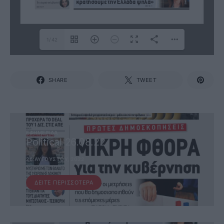
1/42
SHARE
TWEET
ΕΦΗΜΕΡΊΔΑ
Political 26.08.22
26 ΑΥΓΟΎΣΤΟΥ, 2022
ΔΕΊΤΕ ΠΕΡΙΣΣΌΤΕΡΑ