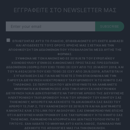
ΕΓΓΡΑΦΕΙΤΕ ΣΤΟ NEWSLETTER ΜΑΣ
SUBSCRIBE
ΕΠΙΛΕΓΟΝΤΑΣ ΑΥΤΟ ΤΟ ΠΛΑΙΣΙΟ, ΕΠΙΒΕΒΑΙΩΝΕΤΕ ΟΤΙ ΕΧΕΤΕ ΔΙΑΒΑΣΕΙ
ΚΑΙ ΑΠΟΔΕΧΕΣΤΕ ΤΟΥΣ ΟΡΟΥΣ ΧΡΗΣΗΣ ΜΑΣ ΣΧΕΤΙΚΑ ΜΕ ΤΗΝ
ΑΠΟΘΗΚΕΥΣΗ ΤΩΝ ΔΕΔΟΜΕΝΩΝ ΠΟΥ ΥΠΟΒΑΛΛΟΝΤΑΙ ΜΕΣΩ ΑΥΤΗΣ ΤΗΣ
ΦΟΡΜΑΣ.
ΣΎΜΦΩΝΑ ΜΕ ΤΟΝ ΚΑΝΟΝΙΣΜΌ ΕΕ 2016/679 ΤΟΥ ΕΥΡΩΠΑΪΚΟΎ
ΚΟΙΝΟΒΟΥΛΊΟΥ {ΓΕΝΙΚΌΣ ΚΑΝΟΝΙΣΜΌΣ ΠΡΟΣΤΑΣΊΑΣ ΠΡΟΣΩΠΙΚΏΝ
ΔΕΔΟΜΈΝΩΝ (GDPR)} ΠΟΥ ΈΧΕΙ ΤΕΘΕΊ ΣΕ ΙΣΧΎ ΑΠΌ ΤΙΣ 25 ΜΑΪ́ΟΥ 2018, ΚΑΙ
ΤΟΥ Ν.4624/2019 ΠΟΥ ΈΧΕΙ ΤΕΘΕΊ ΣΕ ΙΣΧΎ ΑΠΌ 29/8/2019, ΑΠΑΙΤΕΊΤΑΙ Η
ΣΥΓΚΑΤΆΘΕΣΉ ΣΑΣ ΓΙΑ ΝΑ ΜΕΤΈΧΕΤΕ ΣΤΗΝ ΕΠΙΚΟΙΝΩΝΊΑ ΜΕ ΤΗΝ
ΠΑΡΟΎΣΑ ΔΙΕΎΘΥΝΣΗ ΗΛΕΚΤΡΟΝΙΚΟΎ ΤΑΧΥΔΡΟΜΕΊΟΥ Ή ΤΟ ΚΙΝΗΤΌ ΣΑΣ Τ
ΗΛΈΦΩΝΟ. ΣΕ ΠΕΡΊΠΤΩΣΗ ΠΟΥ ΔΕΝ ΕΠΙΘΥΜΕΊΤΕ ΝΑ ΛΑΜΒΆΝΕΤΕ Μ
ΗΝΎΜΑΤΑ ΚΑΙ ΕΝΗΜΕΡΏΣΕΙΣ ΑΠΌ ΤΗΝ ΠΑΡΟΎΣΑ ΗΛΕΚΤΡΟΝΙΚΉ Δ
ΙΕΎΘΥΝΣΗ Ή/ΚΑΙ ΔΕΝ ΕΠΙΘΥΜΕΊΤΕ ΝΑ ΤΗΡΟΎΜΕ ΑΡΧΕΊΟ ΤΗΣ ΔΙΕΎΘΥΝΣΗΣ ΗΛ
ΕΚΤΡΟΝΙΚΟΎ ΤΑΧΥΔΡΟΜΕΊΟΥ Ή ΚΑΙ ΤΟΥ ΑΡΙΘΜΟΎ ΤΟΥ ΚΙΝΗΤΟΎ ΣΑΣ ΤΗΛ
ΕΦΏΝΟΥ, ΜΠΟΡΕΊΤΕ ΝΑ ΑΣΚΉΣΕΤΕ ΤΑ ΔΙΚΑΙΏΜΑΤΆ ΣΑΣ ΒΆΣΕΙ ΤΟΥ ΆΡΘ
ΡΟΥ 13,ΠΑΡ.2, ΤΟΥ ΚΑΝΟΝΙΣΜΟΎ ΕΕ 2016/679 ΚΑΙ ΝΑ ΔΙΑΓΡΑΦΕΊΤΕ ΚΆΝ
ΟΝΤΑΣ ΚΛΙΚ ΣΤΟ LINK ΠΟΥ ΑΚΟΛΟΥΘΕΊ. ΣΑΣ ΕΝΗΜΕΡΏΝΟΥΜΕ ΕΠΊΣΗΣ ΌΤΙ
Η ΔΙΕΎΘΥΝΣΗ ΗΛΕΚΤΡΟΝΙΚΟΎ ΣΑΣ ΤΑΧΥΔΡΟΜΕΊΟΥ Ή ΤΟ ΚΙΝΗΤΌ ΣΑΣ ΤΗΛΈ
ΦΩΝΟ, ΠΑΡΑΜΈΝΟΥΝ ΑΠΌΡΡΗΤΑ ΚΑΙ ΔΕΝ ΓΝΩΣΤΟΠΟΙΟΎΝΤΑΙ ΣΕ ΤΡΊΤ
ΟΥΣ. ΕΆΝ ΛΆΒΑΤΕ ΤΟ ΜΉΝΥΜΑ ΑΥΤΌ ΚΑΤΆ ΛΆΘΟΣ, ΠΑΡΑΚΑΛΟΎΜΕ ΔΕΧΘ
ΕΊΤΕ ΤΙΣ ΑΠΟΛΟΓΊΕΣ ΜΑΣ ΓΙΑ ΤΗΝ ΕΝΌΧΛΗΣΗ.