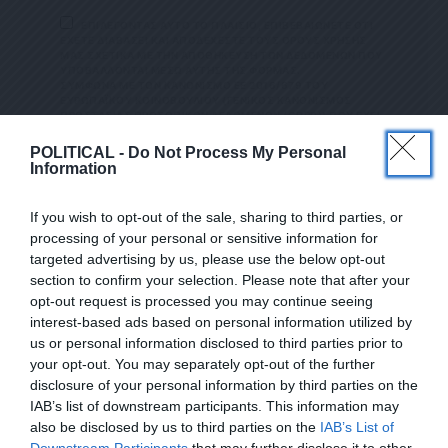
ΕΠΙΛΕΓΟΝΤΑΣ ΑΥΤΟ ΤΟ ΠΛΑΙΣΙΟ, ΕΠΙΒΕΒΑΙΩΝΕΤΕ ΟΤΙ
ΕΧΕΤΕ ΔΙΑΒΑΣΕΙ ΚΑΙ ΑΠΟΔΕΧΕΣΤΕ ΤΟΥΣ ΟΡΟΥΣ ΧΡΗΣΗΣ
ΜΑΣ ΣΧΕΤΙΚΑ ΜΕ ΤΗΝ ΑΠΟΘΗΚΕΥΣΗ ΤΩΝ ΔΕΔΟΜΕΝΩΝ ΠΟΥ
ΥΠΟΒΑΛΛΟΝΤΑΙ ΜΕΣΩ ΑΥΤΗΣ ΤΗΣ ΦΟΡΜΑΣ.
ΣΎΜΦΩΝΑ ΜΕ ΤΟΝ ΚΑΝΟΝΙΣΜΌ ΕΕ 2016/679 ΤΟΥ
ΕΥΡΩΠΑΪΚΟΎ ΚΟΙΝΟΒΟΥΛΊΟΥ {ΓΕΝΙΚΌΣ ΚΑΝΟΝΙΣΜΌΣ
ΠΡΟΣΤΑΣΊΑΣ ΠΡΟΣΩΠΙΚΏΝ ΔΕΔΟΜΈΝΩΝ (GDPR)} ΠΟΥ ΈΧΕΙ
ΤΕΘΕΊ ΣΕ ΙΣΧΎ ΑΠΌ ΤΙΣ 25 ΜΑΪ́ΟΥ 2018, ΚΑΙ ΤΟΥ
Ν.4624/2019 ΠΟΥ ΈΧΕΙ ΤΕΘΕΊ ΣΕ ΙΣΧΎ ΑΠΌ 29/8/2019,
POLITICAL -
Do Not Process My Personal
ΑΠΑΙΤΕΊΤΑΙ Η ΣΥΓΚΑΤΆΘΕΣΉ ΣΑΣ ΓΙΑ ΝΑ ΜΕΤΈΧΕΤΕ ΣΤΗΝ
Information
ΕΠΙΚΟΙΝΩΝΊΑ ΜΕ ΤΗΝ ΠΑΡΟΎΣΑ ΔΙΕΎΘΥΝΣΗ ΗΛΕΚΤΡΟΝΙΚΟΎ
ΤΑΧΥΔΡΟΜΕΊΟΥ Ή ΤΟ ΚΙΝΗΤΌ ΣΑΣ ΤΗΛΈΦΩΝΟ. ΣΕ Π
ΕΡΊΠΤΩΣΗ ΠΟΥ ΔΕΝ ΕΠΙΘΥΜΕΊΤΕ ΝΑ ΛΑΜΒΆΝΕΤΕ Μ
If you wish to opt-out of the sale, sharing to third parties, or
ΗΝΎΜΑΤΑ ΚΑΙ ΕΝΗΜΕΡΏΣΕΙΣ ΑΠΌ ΤΗΝ ΠΑΡΟΎΣΑ Η
ΛΕΚΤΡΟΝΙΚΉ ΔΙΕΎΘΥΝΣΗ Ή/ΚΑΙ ΔΕΝ ΕΠΙΘΥΜΕΊΤΕ ΝΑ ΤΗ
processing of your personal or sensitive information for
ΡΟΎΜΕ ΑΡΧΕΊΟ ΤΗΣ ΔΙΕΎΘΥΝΣΗΣ ΗΛΕΚΤΡΟΝΙΚΟΎ ΤΑ
targeted advertising by us, please use the below opt-out
ΧΥΔΡΟΜΕΊΟΥ Ή ΚΑΙ ΤΟΥ ΑΡΙΘΜΟΎ ΤΟΥ ΚΙΝΗΤΟΎ ΣΑΣ ΤΗΛ
section to confirm your selection. Please note that after your
ΕΦΏΝΟΥ, ΜΠΟΡΕΊΤΕ ΝΑ ΑΣΚΉΣΕΤΕ ΤΑ ΔΙΚΑΙΏΜΑΤΆ ΣΑΣ ΒΆΣ
ΕΓΓΡΑΦΕΙΤΕ ΣΤΟ NEWSLETTER ΜΑΣ ΓΙΑ ΝΑ
ΕΙ ΤΟΥ ΆΡΘΡΟΥ 13,ΠΑΡ.2, ΤΟΥ ΚΑΝΟΝΙΣΜΟΎ ΕΕ 201
opt-out request is processed you may continue seeing
6/679 ΚΑΙ ΝΑ ΔΙΑΓΡΑΦΕΊΤΕ ΚΆΝΟΝΤΑΣ ΚΛΙΚ ΣΤΟ LINK ΠΟΥ
ΛΑΜΒΑΝΕΤΕ ΤΗΝ ΕΦΗΜΕΡΙΔΑ
interest-based ads based on personal information utilized by
ΑΚΟΛΟΥΘΕΊ. ΣΑΣ ΕΝΗΜΕΡΏΝΟΥΜΕ ΕΠΊΣΗΣ ΌΤΙ Η ΔΙΕ
ΕΝΤΕΛΩΣ ΔΩΡΕΑΝ ΣΤΟ EMAIL ΣΑΣ
ΎΘΥΝΣΗ ΗΛΕΚΤΡΟΝΙΚΟΎ ΣΑΣ ΤΑΧΥΔΡΟΜΕΊΟΥ Ή ΤΟ ΚΙΝΗ
us or personal information disclosed to third parties prior to
ΤΌ ΣΑΣ ΤΗΛΈΦΩΝΟ, ΠΑΡΑΜΈΝΟΥΝ ΑΠΌΡΡΗΤΑ ΚΑΙ ΔΕΝ ΓΝΩΣ
your opt-out. You may separately opt-out of the further
ΤΟΠΟΙΟΎΝΤΑΙ ΣΕ ΤΡΊΤΟΥΣ. ΕΆΝ ΛΆΒΑΤΕ ΤΟ ΜΉΝΥΜΑ ΑΥΤΌ
SUBSCRIBE
disclosure of your personal information by third parties on the
ΚΑΤΆ ΛΆΘΟΣ, ΠΑΡΑΚΑΛΟΎΜΕ ΔΕΧΘΕΊΤΕ ΤΙΣ ΑΠΟΛ
ΟΓΊΕΣ ΜΑΣ ΓΙΑ ΤΗΝ ΕΝΌΧΛΗΣΗ.
IAB’s list of downstream participants. This information may
also be disclosed by us to third parties on the
IAB’s List of
ΕΠΙΛΕΓΟΝΤΑΣ ΑΥΤΟ ΤΟ ΠΛΑΙΣΙΟ, ΕΠΙΒΕΒΑΙΩΝΕΤΕ ΟΤΙ ΕΧΕΤΕ
Downstream Participants
that may further disclose it to other