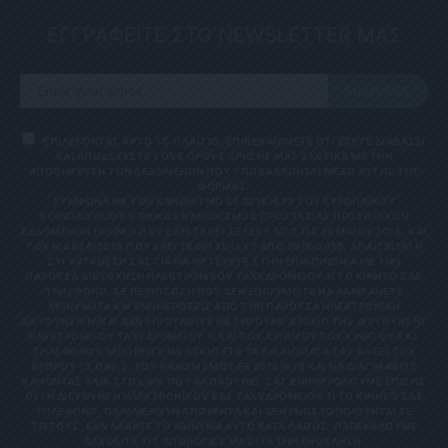
ΕΓΓΡΑΦΕΙΤΕ ΣΤΟ NEWSLETTER ΜΑΣ
SUBSCRIBE
ΕΠΙΛΕΓΟΝΤΑΣ ΑΥΤΟ ΤΟ ΠΛΑΙΣΙΟ, ΕΠΙΒΕΒΑΙΩΝΕΤΕ ΟΤΙ ΕΧΕΤΕ ΔΙΑΒΑΣΕΙ
ΚΑΙ ΑΠΟΔΕΧΕΣΤΕ ΤΟΥΣ ΟΡΟΥΣ ΧΡΗΣΗΣ ΜΑΣ ΣΧΕΤΙΚΑ ΜΕ ΤΗΝ
ΑΠΟΘΗΚΕΥΣΗ ΤΩΝ ΔΕΔΟΜΕΝΩΝ ΠΟΥ ΥΠΟΒΑΛΛΟΝΤΑΙ ΜΕΣΩ ΑΥΤΗΣ ΤΗΣ
ΦΟΡΜΑΣ.
ΣΎΜΦΩΝΑ ΜΕ ΤΟΝ ΚΑΝΟΝΙΣΜΌ ΕΕ 2016/679 ΤΟΥ ΕΥΡΩΠΑΪΚΟΎ
ΚΟΙΝΟΒΟΥΛΊΟΥ {ΓΕΝΙΚΌΣ ΚΑΝΟΝΙΣΜΌΣ ΠΡΟΣΤΑΣΊΑΣ ΠΡΟΣΩΠΙΚΏΝ
ΔΕΔΟΜΈΝΩΝ (GDPR)} ΠΟΥ ΈΧΕΙ ΤΕΘΕΊ ΣΕ ΙΣΧΎ ΑΠΌ ΤΙΣ 25 ΜΑΪ́ΟΥ 2018, ΚΑΙ
ΤΟΥ Ν.4624/2019 ΠΟΥ ΈΧΕΙ ΤΕΘΕΊ ΣΕ ΙΣΧΎ ΑΠΌ 29/8/2019, ΑΠΑΙΤΕΊΤΑΙ Η
ΣΥΓΚΑΤΆΘΕΣΉ ΣΑΣ ΓΙΑ ΝΑ ΜΕΤΈΧΕΤΕ ΣΤΗΝ ΕΠΙΚΟΙΝΩΝΊΑ ΜΕ ΤΗΝ
ΠΑΡΟΎΣΑ ΔΙΕΎΘΥΝΣΗ ΗΛΕΚΤΡΟΝΙΚΟΎ ΤΑΧΥΔΡΟΜΕΊΟΥ Ή ΤΟ ΚΙΝΗΤΌ ΣΑΣ Τ
ΗΛΈΦΩΝΟ. ΣΕ ΠΕΡΊΠΤΩΣΗ ΠΟΥ ΔΕΝ ΕΠΙΘΥΜΕΊΤΕ ΝΑ ΛΑΜΒΆΝΕΤΕ Μ
ΗΝΎΜΑΤΑ ΚΑΙ ΕΝΗΜΕΡΏΣΕΙΣ ΑΠΌ ΤΗΝ ΠΑΡΟΎΣΑ ΗΛΕΚΤΡΟΝΙΚΉ Δ
ΙΕΎΘΥΝΣΗ Ή/ΚΑΙ ΔΕΝ ΕΠΙΘΥΜΕΊΤΕ ΝΑ ΤΗΡΟΎΜΕ ΑΡΧΕΊΟ ΤΗΣ ΔΙΕΎΘΥΝΣΗΣ ΗΛ
ΕΚΤΡΟΝΙΚΟΎ ΤΑΧΥΔΡΟΜΕΊΟΥ Ή ΚΑΙ ΤΟΥ ΑΡΙΘΜΟΎ ΤΟΥ ΚΙΝΗΤΟΎ ΣΑΣ ΤΗΛ
ΕΦΏΝΟΥ, ΜΠΟΡΕΊΤΕ ΝΑ ΑΣΚΉΣΕΤΕ ΤΑ ΔΙΚΑΙΏΜΑΤΆ ΣΑΣ ΒΆΣΕΙ ΤΟΥ ΆΡΘ
ΡΟΥ 13,ΠΑΡ.2, ΤΟΥ ΚΑΝΟΝΙΣΜΟΎ ΕΕ 2016/679 ΚΑΙ ΝΑ ΔΙΑΓΡΑΦΕΊΤΕ ΚΆΝ
ΟΝΤΑΣ ΚΛΙΚ ΣΤΟ LINK ΠΟΥ ΑΚΟΛΟΥΘΕΊ. ΣΑΣ ΕΝΗΜΕΡΏΝΟΥΜΕ ΕΠΊΣΗΣ ΌΤΙ
Η ΔΙΕΎΘΥΝΣΗ ΗΛΕΚΤΡΟΝΙΚΟΎ ΣΑΣ ΤΑΧΥΔΡΟΜΕΊΟΥ Ή ΤΟ ΚΙΝΗΤΌ ΣΑΣ ΤΗΛΈ
ΦΩΝΟ, ΠΑΡΑΜΈΝΟΥΝ ΑΠΌΡΡΗΤΑ ΚΑΙ ΔΕΝ ΓΝΩΣΤΟΠΟΙΟΎΝΤΑΙ ΣΕ ΤΡΊΤ
ΟΥΣ. ΕΆΝ ΛΆΒΑΤΕ ΤΟ ΜΉΝΥΜΑ ΑΥΤΌ ΚΑΤΆ ΛΆΘΟΣ, ΠΑΡΑΚΑΛΟΎΜΕ ΔΕΧΘ
ΕΊΤΕ ΤΙΣ ΑΠΟΛΟΓΊΕΣ ΜΑΣ ΓΙΑ ΤΗΝ ΕΝΌΧΛΗΣΗ.