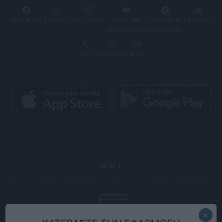
FACEBOOK
TWITTER
INSTAGRAM
YOUTUBE
TELEGRAM
LINKEDIN
SUBSCRIBERS
FOLLOWERS
VIBER
WHATSAPP
MAIL
Μ.Η.Τ