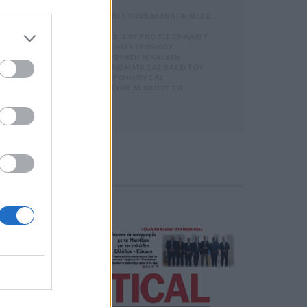
 ΑΠΟΘΗΚΕΥΣΗ ΤΩΝ ΔΕΔΟΜΕΝΩΝ ΠΟΥ ΥΠΟΒΑΛΛΟΝΤΑΙ ΜΕΣΩ
SUBSCRIBE
GDPR)} ΠΟΥ ΈΧΕΙ ΤΕΘΕΊ ΣΕ ΙΣΧΎ ΑΠΌ ΤΙΣ 25 ΜΑΪ́ΟΥ
ΝΊΑ ΜΕ ΤΗΝ ΠΑΡΟΎΣΑ ΔΙΕΎΘΥΝΣΗ ΗΛΕΚΤΡΟΝΙΚΟΎ
Σ ΟΡΟΥΣ ΧΡΗΣΗΣ
ΑΡΟΎΣΑ ΗΛΕΚΤΡΟΝΙΚΉ ΔΙΕΎΘΥΝΣΗ Ή/ΚΑΙ ΔΕΝ ΕΠ
ΡΜΑΣ.
ΊΤΕ ΝΑ ΑΣΚΉΣΕΤΕ ΤΑ ΔΙΚΑΙΏΜΑΤΆ ΣΑΣ ΒΆΣΕΙ ΤΟΥ ΆΡΘ
ΣΜΌΣ
Σ ΌΤΙ Η ΔΙΕΎΘΥΝΣΗ ΗΛΕΚΤΡΟΝΙΚΟΎ ΣΑΣ ΤΑΧ
 ΚΑΙ ΤΟΥ
 ΚΑΤΆ ΛΆΘΟΣ, ΠΑΡΑΚΑΛΟΎΜΕ ΔΕΧΘΕΊΤΕ ΤΙΣ ΑΠΟΛ
ΕΤΈΧΕΤΕ ΣΤΗΝ
ΦΩΝΟ. ΣΕ Π
 Η
ΙΚΟΎ ΤΑ
ΑΙΏΜΑΤΆ ΣΑΣ
 ΣΤΟ LINK ΠΟΥ
Ή ΤΟ ΚΙΝΗ
Ε ΤΟ ΜΉΝΥ