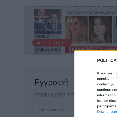
ΕΦΗΜΕΡΊΔΑ
Political 28.01.21
28 ΙΑΝΟΥΑΡΊΟΥ, 2021
ΔΕΊΤΕ ΠΕΡΙΣΣΌΤΕΡΑ
POLITICA
If you wish 
sensitive in
Εγγραφή
confirm you
continue se
ΕΓΓΡΑΦΕΙΤΕ ΣΤΟ NEWSLETTER
information 
further disc
participants
ΕΓΓΡΑΦ
Downstream 