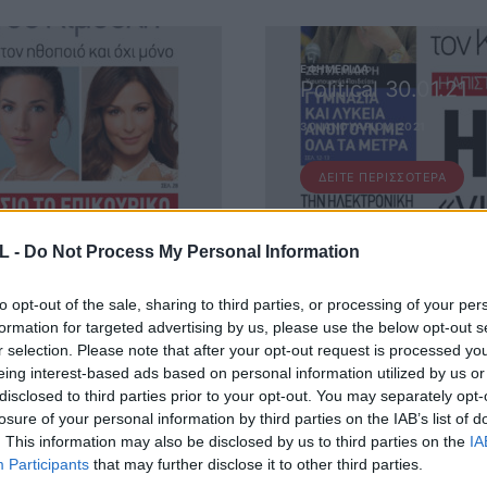
ΕΦΗΜΕΡΊΔΑ
Political 30.01.21
30 ΙΑΝΟΥΑΡΊΟΥ, 2021
ΔΕΊΤΕ ΠΕΡΙΣΣΌΤΕΡΑ
L -
Do Not Process My Personal Information
to opt-out of the sale, sharing to third parties, or processing of your per
formation for targeted advertising by us, please use the below opt-out s
r selection. Please note that after your opt-out request is processed y
eing interest-based ads based on personal information utilized by us or
 ΜΑΣ
disclosed to third parties prior to your opt-out. You may separately opt-
losure of your personal information by third parties on the IAB’s list of
. This information may also be disclosed by us to third parties on the
IA
ΕΙΤΕ ΣΤΟ NEWSLETTER ΜΑΣ ΓΙΑ ΝΑ ΛΑΜΒΑΝΕΤΕ ΤΗΝ ΕΦ
Participants
that may further disclose it to other third parties.
ΕΝΤΕΛΩΣ ΔΩΡΕΑΝ ΣΤΟ EMAIL ΣΑΣ