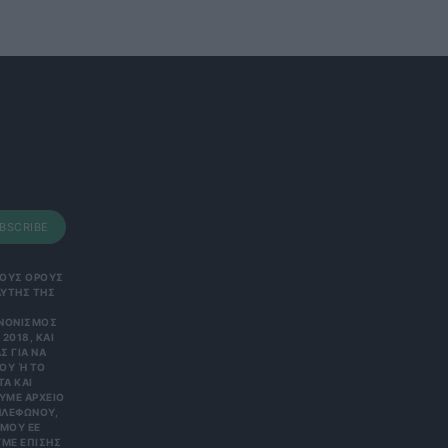
BSCRIBE
 ΤΟΥΣ ΟΡΟΥΣ
ΑΥΤΗΣ ΤΗΣ
ΑΝΟΝΙΣΜΌΣ
2018, ΚΑΙ
Σ ΓΙΑ ΝΑ
Υ Ή ΤΟ Κ
 ΚΑΙ Ε
Ε ΑΡΧΕΊΟ ΤΗ
ΏΝΟΥ, ΜΠΟ
 ΕΕ 201
ΕΠΊΣΗΣ ΌΤΙ