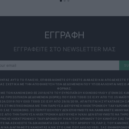
ΕΓΓΡΑΦΗ
ΕΓΓΡΑΦΕΙΤΕ ΣΤΟ NEWSLETTER ΜΑΣ
SU
ΟΝΤΑΣ ΑΥΤΟ ΤΟ ΠΛΑΙΣΙΟ, ΕΠΙΒΕΒΑΙΩΝΕΤΕ ΟΤΙ ΕΧΕΤΕ ΔΙΑΒΑΣΕΙ ΚΑΙ ΑΠΟΔΕΧΕΣΤΕ
ΑΣ ΣΧΕΤΙΚΑ ΜΕ ΤΗΝ ΑΠΟΘΗΚΕΥΣΗ ΤΩΝ ΔΕΔΟΜΕΝΩΝ ΠΟΥ ΥΠΟΒΑΛΛΟΝΤΑΙ ΜΕΣΩ 
ΦΟΡΜΑΣ.
ΜΕ ΤΟΝ ΚΑΝΟΝΙΣΜΌ ΕΕ 2016/679 ΤΟΥ ΕΥΡΩΠΑΪΚΟΎ ΚΟΙΝΟΒΟΥΛΊΟΥ {ΓΕΝΙΚΌΣ Κ
ΑΣ ΠΡΟΣΩΠΙΚΏΝ ΔΕΔΟΜΈΝΩΝ (GDPR)} ΠΟΥ ΈΧΕΙ ΤΕΘΕΊ ΣΕ ΙΣΧΎ ΑΠΌ ΤΙΣ 25 ΜΑΪ́ΟΥ 
624/2019 ΠΟΥ ΈΧΕΙ ΤΕΘΕΊ ΣΕ ΙΣΧΎ ΑΠΌ 29/8/2019, ΑΠΑΙΤΕΊΤΑΙ Η ΣΥΓΚΑΤΆΘΕΣΉ ΣΑ
Ε ΣΤΗΝ ΕΠΙΚΟΙΝΩΝΊΑ ΜΕ ΤΗΝ ΠΑΡΟΎΣΑ ΔΙΕΎΘΥΝΣΗ ΗΛΕΚΤΡΟΝΙΚΟΎ ΤΑΧΥΔΡΟΜΕΊΟ
 ΣΑΣ ΤΗΛΈΦΩΝΟ. ΣΕ ΠΕΡΊΠΤΩΣΗ ΠΟΥ ΔΕΝ ΕΠΙΘΥΜΕΊΤΕ ΝΑ ΛΑΜΒΆΝΕΤΕ ΜΗΝΎΜΑΤΑ
 ΑΠΌ ΤΗΝ ΠΑΡΟΎΣΑ ΗΛΕΚΤΡΟΝΙΚΉ ΔΙΕΎΘΥΝΣΗ Ή/ΚΑΙ ΔΕΝ ΕΠΙΘΥΜΕΊΤΕ ΝΑ ΤΗΡΟΎΜ
ΝΣΗΣ ΗΛΕΚΤΡΟΝΙΚΟΎ ΤΑΧΥΔΡΟΜΕΊΟΥ Ή ΚΑΙ ΤΟΥ ΑΡΙΘΜΟΎ ΤΟΥ ΚΙΝΗΤΟΎ ΣΑΣ ΤΗΛΕΦ
ΝΑ ΑΣΚΉΣΕΤΕ ΤΑ ΔΙΚΑΙΏΜΑΤΆ ΣΑΣ ΒΆΣΕΙ ΤΟΥ ΆΡΘΡΟΥ 13,ΠΑΡ.2, ΤΟΥ ΚΑΝΟΝΙΣΜΟΎ
 ΝΑ ΔΙΑΓΡΑΦΕΊΤΕ ΚΆΝΟΝΤΑΣ ΚΛΙΚ ΣΤΟ LINK ΠΟΥ ΑΚΟΛΟΥΘΕΊ. ΣΑΣ ΕΝΗΜΕΡΏΝΟΥΜΕ 