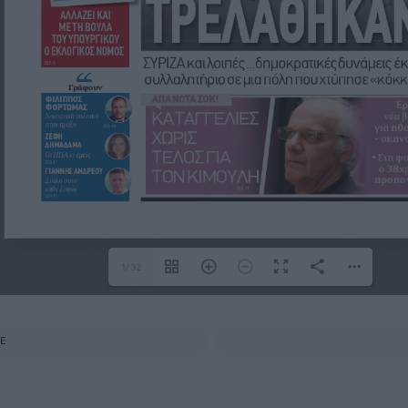
1/32
E