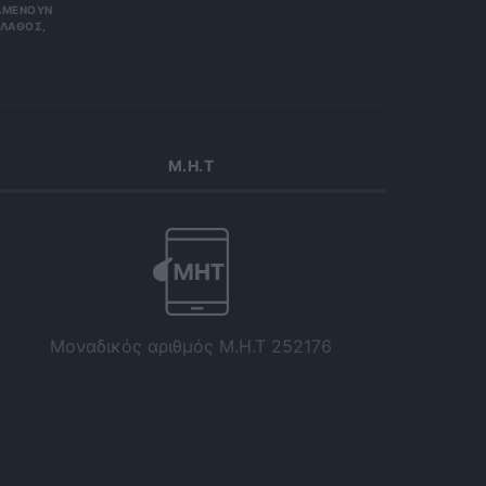
ΟΥΝ ΑΠΌΡ
Σ, ΠΑΡΑ
Μ.Η.Τ
Μοναδικός αριθμός Μ.Η.Τ 252176