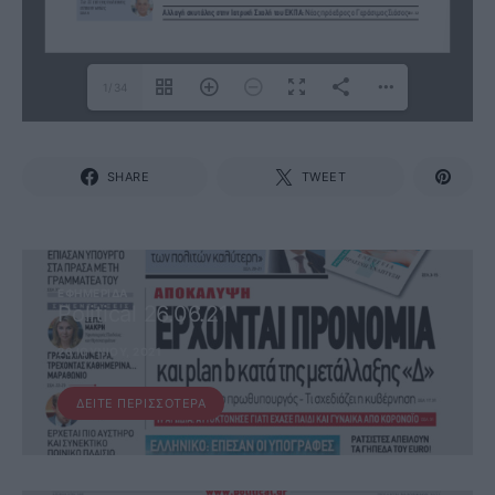
1/34
SHARE
TWEET
ΕΦΗΜΕΡΊΔΑ
Political 26.06.21
26 ΙΟΥΝΊΟΥ, 2021
ΔΕΊΤΕ ΠΕΡΙΣΣΌΤΕΡΑ