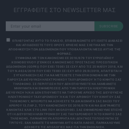
ΕΓΓΡΑΦΕΙΤΕ ΣΤΟ NEWSLETTER ΜΑΣ
SUBSCRIBE
ΕΠΙΛΕΓΟΝΤΑΣ ΑΥΤΟ ΤΟ ΠΛΑΙΣΙΟ, ΕΠΙΒΕΒΑΙΩΝΕΤΕ ΟΤΙ ΕΧΕΤΕ ΔΙΑΒΑΣΕΙ
ΚΑΙ ΑΠΟΔΕΧΕΣΤΕ ΤΟΥΣ ΟΡΟΥΣ ΧΡΗΣΗΣ ΜΑΣ ΣΧΕΤΙΚΑ ΜΕ ΤΗΝ
ΑΠΟΘΗΚΕΥΣΗ ΤΩΝ ΔΕΔΟΜΕΝΩΝ ΠΟΥ ΥΠΟΒΑΛΛΟΝΤΑΙ ΜΕΣΩ ΑΥΤΗΣ ΤΗΣ
ΦΟΡΜΑΣ.
ΣΎΜΦΩΝΑ ΜΕ ΤΟΝ ΚΑΝΟΝΙΣΜΌ ΕΕ 2016/679 ΤΟΥ ΕΥΡΩΠΑΪΚΟΎ
ΚΟΙΝΟΒΟΥΛΊΟΥ {ΓΕΝΙΚΌΣ ΚΑΝΟΝΙΣΜΌΣ ΠΡΟΣΤΑΣΊΑΣ ΠΡΟΣΩΠΙΚΏΝ
ΔΕΔΟΜΈΝΩΝ (GDPR)} ΠΟΥ ΈΧΕΙ ΤΕΘΕΊ ΣΕ ΙΣΧΎ ΑΠΌ ΤΙΣ 25 ΜΑΪ́ΟΥ 2018, ΚΑΙ
ΤΟΥ Ν.4624/2019 ΠΟΥ ΈΧΕΙ ΤΕΘΕΊ ΣΕ ΙΣΧΎ ΑΠΌ 29/8/2019, ΑΠΑΙΤΕΊΤΑΙ Η
ΣΥΓΚΑΤΆΘΕΣΉ ΣΑΣ ΓΙΑ ΝΑ ΜΕΤΈΧΕΤΕ ΣΤΗΝ ΕΠΙΚΟΙΝΩΝΊΑ ΜΕ ΤΗΝ
ΠΑΡΟΎΣΑ ΔΙΕΎΘΥΝΣΗ ΗΛΕΚΤΡΟΝΙΚΟΎ ΤΑΧΥΔΡΟΜΕΊΟΥ Ή ΤΟ ΚΙΝΗΤΌ ΣΑΣ Τ
ΗΛΈΦΩΝΟ. ΣΕ ΠΕΡΊΠΤΩΣΗ ΠΟΥ ΔΕΝ ΕΠΙΘΥΜΕΊΤΕ ΝΑ ΛΑΜΒΆΝΕΤΕ Μ
ΗΝΎΜΑΤΑ ΚΑΙ ΕΝΗΜΕΡΏΣΕΙΣ ΑΠΌ ΤΗΝ ΠΑΡΟΎΣΑ ΗΛΕΚΤΡΟΝΙΚΉ Δ
ΙΕΎΘΥΝΣΗ Ή/ΚΑΙ ΔΕΝ ΕΠΙΘΥΜΕΊΤΕ ΝΑ ΤΗΡΟΎΜΕ ΑΡΧΕΊΟ ΤΗΣ ΔΙΕΎΘΥΝΣΗΣ ΗΛ
ΕΚΤΡΟΝΙΚΟΎ ΤΑΧΥΔΡΟΜΕΊΟΥ Ή ΚΑΙ ΤΟΥ ΑΡΙΘΜΟΎ ΤΟΥ ΚΙΝΗΤΟΎ ΣΑΣ ΤΗΛ
ΕΦΏΝΟΥ, ΜΠΟΡΕΊΤΕ ΝΑ ΑΣΚΉΣΕΤΕ ΤΑ ΔΙΚΑΙΏΜΑΤΆ ΣΑΣ ΒΆΣΕΙ ΤΟΥ ΆΡΘ
ΡΟΥ 13,ΠΑΡ.2, ΤΟΥ ΚΑΝΟΝΙΣΜΟΎ ΕΕ 2016/679 ΚΑΙ ΝΑ ΔΙΑΓΡΑΦΕΊΤΕ ΚΆΝ
ΟΝΤΑΣ ΚΛΙΚ ΣΤΟ LINK ΠΟΥ ΑΚΟΛΟΥΘΕΊ. ΣΑΣ ΕΝΗΜΕΡΏΝΟΥΜΕ ΕΠΊΣΗΣ ΌΤΙ
Η ΔΙΕΎΘΥΝΣΗ ΗΛΕΚΤΡΟΝΙΚΟΎ ΣΑΣ ΤΑΧΥΔΡΟΜΕΊΟΥ Ή ΤΟ ΚΙΝΗΤΌ ΣΑΣ ΤΗΛΈ
ΦΩΝΟ, ΠΑΡΑΜΈΝΟΥΝ ΑΠΌΡΡΗΤΑ ΚΑΙ ΔΕΝ ΓΝΩΣΤΟΠΟΙΟΎΝΤΑΙ ΣΕ ΤΡΊΤ
ΟΥΣ. ΕΆΝ ΛΆΒΑΤΕ ΤΟ ΜΉΝΥΜΑ ΑΥΤΌ ΚΑΤΆ ΛΆΘΟΣ, ΠΑΡΑΚΑΛΟΎΜΕ ΔΕΧΘ
ΕΊΤΕ ΤΙΣ ΑΠΟΛΟΓΊΕΣ ΜΑΣ ΓΙΑ ΤΗΝ ΕΝΌΧΛΗΣΗ.