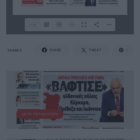
1/38
1
SHARE
TWEET
SHARES
1
ΕΦΗΜΕΡΊΔΑ
Political 26.07.25
26 ΙΟΥΛΊΟΥ, 2025
ΔΕΊΤΕ ΠΕΡΙΣΣΌΤΕΡΑ