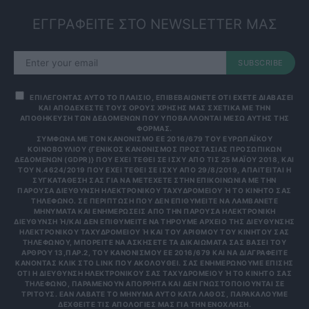
ΕΓΓΡΑΦΕΙΤΕ ΣΤΟ NEWSLETTER ΜΑΣ
SUBSCRIBE
ΕΠΙΛΕΓΟΝΤΑΣ ΑΥΤΟ ΤΟ ΠΛΑΙΣΙΟ, ΕΠΙΒΕΒΑΙΩΝΕΤΕ ΟΤΙ ΕΧΕΤΕ ΔΙΑΒΑΣΕΙ
ΚΑΙ ΑΠΟΔΕΧΕΣΤΕ ΤΟΥΣ ΟΡΟΥΣ ΧΡΗΣΗΣ ΜΑΣ ΣΧΕΤΙΚΑ ΜΕ ΤΗΝ
ΑΠΟΘΗΚΕΥΣΗ ΤΩΝ ΔΕΔΟΜΕΝΩΝ ΠΟΥ ΥΠΟΒΑΛΛΟΝΤΑΙ ΜΕΣΩ ΑΥΤΗΣ ΤΗΣ
ΦΟΡΜΑΣ.
ΣΎΜΦΩΝΑ ΜΕ ΤΟΝ ΚΑΝΟΝΙΣΜΌ ΕΕ 2016/679 ΤΟΥ ΕΥΡΩΠΑΪΚΟΎ
ΚΟΙΝΟΒΟΥΛΊΟΥ {ΓΕΝΙΚΌΣ ΚΑΝΟΝΙΣΜΌΣ ΠΡΟΣΤΑΣΊΑΣ ΠΡΟΣΩΠΙΚΏΝ
ΔΕΔΟΜΈΝΩΝ (GDPR)} ΠΟΥ ΈΧΕΙ ΤΕΘΕΊ ΣΕ ΙΣΧΎ ΑΠΌ ΤΙΣ 25 ΜΑΪ́ΟΥ 2018, ΚΑΙ
ΤΟΥ Ν.4624/2019 ΠΟΥ ΈΧΕΙ ΤΕΘΕΊ ΣΕ ΙΣΧΎ ΑΠΌ 29/8/2019, ΑΠΑΙΤΕΊΤΑΙ Η
ΣΥΓΚΑΤΆΘΕΣΉ ΣΑΣ ΓΙΑ ΝΑ ΜΕΤΈΧΕΤΕ ΣΤΗΝ ΕΠΙΚΟΙΝΩΝΊΑ ΜΕ ΤΗΝ
ΠΑΡΟΎΣΑ ΔΙΕΎΘΥΝΣΗ ΗΛΕΚΤΡΟΝΙΚΟΎ ΤΑΧΥΔΡΟΜΕΊΟΥ Ή ΤΟ ΚΙΝΗΤΌ ΣΑΣ Τ
ΗΛΈΦΩΝΟ. ΣΕ ΠΕΡΊΠΤΩΣΗ ΠΟΥ ΔΕΝ ΕΠΙΘΥΜΕΊΤΕ ΝΑ ΛΑΜΒΆΝΕΤΕ Μ
ΗΝΎΜΑΤΑ ΚΑΙ ΕΝΗΜΕΡΏΣΕΙΣ ΑΠΌ ΤΗΝ ΠΑΡΟΎΣΑ ΗΛΕΚΤΡΟΝΙΚΉ Δ
ΙΕΎΘΥΝΣΗ Ή/ΚΑΙ ΔΕΝ ΕΠΙΘΥΜΕΊΤΕ ΝΑ ΤΗΡΟΎΜΕ ΑΡΧΕΊΟ ΤΗΣ ΔΙΕΎΘΥΝΣΗΣ ΗΛ
ΕΚΤΡΟΝΙΚΟΎ ΤΑΧΥΔΡΟΜΕΊΟΥ Ή ΚΑΙ ΤΟΥ ΑΡΙΘΜΟΎ ΤΟΥ ΚΙΝΗΤΟΎ ΣΑΣ ΤΗΛ
ΕΦΏΝΟΥ, ΜΠΟΡΕΊΤΕ ΝΑ ΑΣΚΉΣΕΤΕ ΤΑ ΔΙΚΑΙΏΜΑΤΆ ΣΑΣ ΒΆΣΕΙ ΤΟΥ ΆΡΘ
ΡΟΥ 13,ΠΑΡ.2, ΤΟΥ ΚΑΝΟΝΙΣΜΟΎ ΕΕ 2016/679 ΚΑΙ ΝΑ ΔΙΑΓΡΑΦΕΊΤΕ ΚΆΝ
ΟΝΤΑΣ ΚΛΙΚ ΣΤΟ LINK ΠΟΥ ΑΚΟΛΟΥΘΕΊ. ΣΑΣ ΕΝΗΜΕΡΏΝΟΥΜΕ ΕΠΊΣΗΣ ΌΤΙ
Η ΔΙΕΎΘΥΝΣΗ ΗΛΕΚΤΡΟΝΙΚΟΎ ΣΑΣ ΤΑΧΥΔΡΟΜΕΊΟΥ Ή ΤΟ ΚΙΝΗΤΌ ΣΑΣ ΤΗΛΈ
ΦΩΝΟ, ΠΑΡΑΜΈΝΟΥΝ ΑΠΌΡΡΗΤΑ ΚΑΙ ΔΕΝ ΓΝΩΣΤΟΠΟΙΟΎΝΤΑΙ ΣΕ ΤΡΊΤ
ΟΥΣ. ΕΆΝ ΛΆΒΑΤΕ ΤΟ ΜΉΝΥΜΑ ΑΥΤΌ ΚΑΤΆ ΛΆΘΟΣ, ΠΑΡΑΚΑΛΟΎΜΕ ΔΕΧΘ
ΕΊΤΕ ΤΙΣ ΑΠΟΛΟΓΊΕΣ ΜΑΣ ΓΙΑ ΤΗΝ ΕΝΌΧΛΗΣΗ.