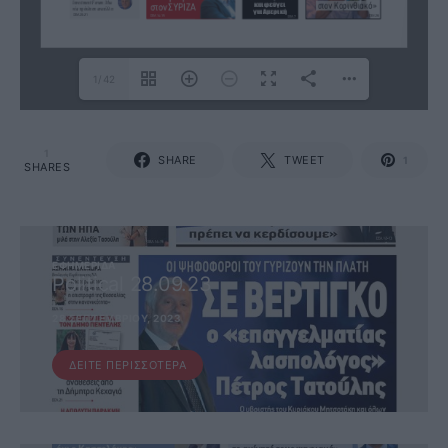
1/42
1
SHARE
TWEET
1
SHARES
ΕΦΗΜΕΡΊΔΑ
Political 28.09.23
28 ΣΕΠΤΕΜΒΡΊΟΥ, 2023
ΔΕΊΤΕ ΠΕΡΙΣΣΌΤΕΡΑ