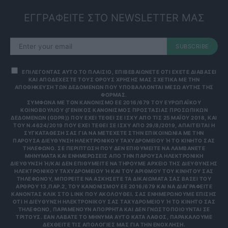
ΕΓΓΡΑΦΕΙΤΕ ΣΤΟ NEWSLETTER ΜΑΣ
SUBSCRIBE
ΕΠΙΛΕΓΟΝΤΑΣ ΑΥΤΟ ΤΟ ΠΛΑΙΣΙΟ, ΕΠΙΒΕΒΑΙΩΝΕΤΕ ΟΤΙ ΕΧΕΤΕ ΔΙΑΒΑΣΕΙ
ΚΑΙ ΑΠΟΔΕΧΕΣΤΕ ΤΟΥΣ ΟΡΟΥΣ ΧΡΗΣΗΣ ΜΑΣ ΣΧΕΤΙΚΑ ΜΕ ΤΗΝ
ΑΠΟΘΗΚΕΥΣΗ ΤΩΝ ΔΕΔΟΜΕΝΩΝ ΠΟΥ ΥΠΟΒΑΛΛΟΝΤΑΙ ΜΕΣΩ ΑΥΤΗΣ ΤΗΣ
ΦΟΡΜΑΣ.
ΣΎΜΦΩΝΑ ΜΕ ΤΟΝ ΚΑΝΟΝΙΣΜΌ ΕΕ 2016/679 ΤΟΥ ΕΥΡΩΠΑΪΚΟΎ
ΚΟΙΝΟΒΟΥΛΊΟΥ {ΓΕΝΙΚΌΣ ΚΑΝΟΝΙΣΜΌΣ ΠΡΟΣΤΑΣΊΑΣ ΠΡΟΣΩΠΙΚΏΝ
ΔΕΔΟΜΈΝΩΝ (GDPR)} ΠΟΥ ΈΧΕΙ ΤΕΘΕΊ ΣΕ ΙΣΧΎ ΑΠΌ ΤΙΣ 25 ΜΑΪ́ΟΥ 2018, ΚΑΙ
ΤΟΥ Ν.4624/2019 ΠΟΥ ΈΧΕΙ ΤΕΘΕΊ ΣΕ ΙΣΧΎ ΑΠΌ 29/8/2019, ΑΠΑΙΤΕΊΤΑΙ Η
ΣΥΓΚΑΤΆΘΕΣΉ ΣΑΣ ΓΙΑ ΝΑ ΜΕΤΈΧΕΤΕ ΣΤΗΝ ΕΠΙΚΟΙΝΩΝΊΑ ΜΕ ΤΗΝ
ΠΑΡΟΎΣΑ ΔΙΕΎΘΥΝΣΗ ΗΛΕΚΤΡΟΝΙΚΟΎ ΤΑΧΥΔΡΟΜΕΊΟΥ Ή ΤΟ ΚΙΝΗΤΌ ΣΑΣ Τ
ΗΛΈΦΩΝΟ. ΣΕ ΠΕΡΊΠΤΩΣΗ ΠΟΥ ΔΕΝ ΕΠΙΘΥΜΕΊΤΕ ΝΑ ΛΑΜΒΆΝΕΤΕ Μ
ΗΝΎΜΑΤΑ ΚΑΙ ΕΝΗΜΕΡΏΣΕΙΣ ΑΠΌ ΤΗΝ ΠΑΡΟΎΣΑ ΗΛΕΚΤΡΟΝΙΚΉ Δ
ΙΕΎΘΥΝΣΗ Ή/ΚΑΙ ΔΕΝ ΕΠΙΘΥΜΕΊΤΕ ΝΑ ΤΗΡΟΎΜΕ ΑΡΧΕΊΟ ΤΗΣ ΔΙΕΎΘΥΝΣΗΣ ΗΛ
ΕΚΤΡΟΝΙΚΟΎ ΤΑΧΥΔΡΟΜΕΊΟΥ Ή ΚΑΙ ΤΟΥ ΑΡΙΘΜΟΎ ΤΟΥ ΚΙΝΗΤΟΎ ΣΑΣ ΤΗΛ
ΕΦΏΝΟΥ, ΜΠΟΡΕΊΤΕ ΝΑ ΑΣΚΉΣΕΤΕ ΤΑ ΔΙΚΑΙΏΜΑΤΆ ΣΑΣ ΒΆΣΕΙ ΤΟΥ ΆΡΘ
ΡΟΥ 13,ΠΑΡ.2, ΤΟΥ ΚΑΝΟΝΙΣΜΟΎ ΕΕ 2016/679 ΚΑΙ ΝΑ ΔΙΑΓΡΑΦΕΊΤΕ ΚΆΝ
ΟΝΤΑΣ ΚΛΙΚ ΣΤΟ LINK ΠΟΥ ΑΚΟΛΟΥΘΕΊ. ΣΑΣ ΕΝΗΜΕΡΏΝΟΥΜΕ ΕΠΊΣΗΣ ΌΤΙ
Η ΔΙΕΎΘΥΝΣΗ ΗΛΕΚΤΡΟΝΙΚΟΎ ΣΑΣ ΤΑΧΥΔΡΟΜΕΊΟΥ Ή ΤΟ ΚΙΝΗΤΌ ΣΑΣ ΤΗΛΈ
ΦΩΝΟ, ΠΑΡΑΜΈΝΟΥΝ ΑΠΌΡΡΗΤΑ ΚΑΙ ΔΕΝ ΓΝΩΣΤΟΠΟΙΟΎΝΤΑΙ ΣΕ ΤΡΊΤ
ΟΥΣ. ΕΆΝ ΛΆΒΑΤΕ ΤΟ ΜΉΝΥΜΑ ΑΥΤΌ ΚΑΤΆ ΛΆΘΟΣ, ΠΑΡΑΚΑΛΟΎΜΕ ΔΕΧΘ
ΕΊΤΕ ΤΙΣ ΑΠΟΛΟΓΊΕΣ ΜΑΣ ΓΙΑ ΤΗΝ ΕΝΌΧΛΗΣΗ.