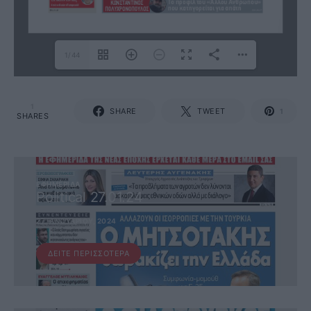
1/44
1
SHARE
TWEET
1
SHARES
ΕΦΗΜΕΡΊΔΑ
Political 27.01.24
27 ΙΑΝΟΥΑΡΊΟΥ, 2024
ΔΕΊΤΕ ΠΕΡΙΣΣΌΤΕΡΑ