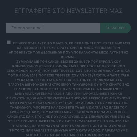
ΕΓΓΡΑΦΕΙΤΕ ΣΤΟ NEWSLETTER ΜΑΣ
SUBSCRIBE
ΕΠΙΛΕΓΟΝΤΑΣ ΑΥΤΟ ΤΟ ΠΛΑΙΣΙΟ, ΕΠΙΒΕΒΑΙΩΝΕΤΕ ΟΤΙ ΕΧΕΤΕ ΔΙΑΒΑΣΕΙ
ΚΑΙ ΑΠΟΔΕΧΕΣΤΕ ΤΟΥΣ ΟΡΟΥΣ ΧΡΗΣΗΣ ΜΑΣ ΣΧΕΤΙΚΑ ΜΕ ΤΗΝ
ΑΠΟΘΗΚΕΥΣΗ ΤΩΝ ΔΕΔΟΜΕΝΩΝ ΠΟΥ ΥΠΟΒΑΛΛΟΝΤΑΙ ΜΕΣΩ ΑΥΤΗΣ ΤΗΣ
ΦΟΡΜΑΣ.
ΣΎΜΦΩΝΑ ΜΕ ΤΟΝ ΚΑΝΟΝΙΣΜΌ ΕΕ 2016/679 ΤΟΥ ΕΥΡΩΠΑΪΚΟΎ
ΚΟΙΝΟΒΟΥΛΊΟΥ {ΓΕΝΙΚΌΣ ΚΑΝΟΝΙΣΜΌΣ ΠΡΟΣΤΑΣΊΑΣ ΠΡΟΣΩΠΙΚΏΝ
ΔΕΔΟΜΈΝΩΝ (GDPR)} ΠΟΥ ΈΧΕΙ ΤΕΘΕΊ ΣΕ ΙΣΧΎ ΑΠΌ ΤΙΣ 25 ΜΑΪ́ΟΥ 2018, ΚΑΙ
ΤΟΥ Ν.4624/2019 ΠΟΥ ΈΧΕΙ ΤΕΘΕΊ ΣΕ ΙΣΧΎ ΑΠΌ 29/8/2019, ΑΠΑΙΤΕΊΤΑΙ Η
ΣΥΓΚΑΤΆΘΕΣΉ ΣΑΣ ΓΙΑ ΝΑ ΜΕΤΈΧΕΤΕ ΣΤΗΝ ΕΠΙΚΟΙΝΩΝΊΑ ΜΕ ΤΗΝ
ΠΑΡΟΎΣΑ ΔΙΕΎΘΥΝΣΗ ΗΛΕΚΤΡΟΝΙΚΟΎ ΤΑΧΥΔΡΟΜΕΊΟΥ Ή ΤΟ ΚΙΝΗΤΌ ΣΑΣ Τ
ΗΛΈΦΩΝΟ. ΣΕ ΠΕΡΊΠΤΩΣΗ ΠΟΥ ΔΕΝ ΕΠΙΘΥΜΕΊΤΕ ΝΑ ΛΑΜΒΆΝΕΤΕ Μ
ΗΝΎΜΑΤΑ ΚΑΙ ΕΝΗΜΕΡΏΣΕΙΣ ΑΠΌ ΤΗΝ ΠΑΡΟΎΣΑ ΗΛΕΚΤΡΟΝΙΚΉ Δ
ΙΕΎΘΥΝΣΗ Ή/ΚΑΙ ΔΕΝ ΕΠΙΘΥΜΕΊΤΕ ΝΑ ΤΗΡΟΎΜΕ ΑΡΧΕΊΟ ΤΗΣ ΔΙΕΎΘΥΝΣΗΣ ΗΛ
ΕΚΤΡΟΝΙΚΟΎ ΤΑΧΥΔΡΟΜΕΊΟΥ Ή ΚΑΙ ΤΟΥ ΑΡΙΘΜΟΎ ΤΟΥ ΚΙΝΗΤΟΎ ΣΑΣ ΤΗΛ
ΕΦΏΝΟΥ, ΜΠΟΡΕΊΤΕ ΝΑ ΑΣΚΉΣΕΤΕ ΤΑ ΔΙΚΑΙΏΜΑΤΆ ΣΑΣ ΒΆΣΕΙ ΤΟΥ ΆΡΘ
ΡΟΥ 13,ΠΑΡ.2, ΤΟΥ ΚΑΝΟΝΙΣΜΟΎ ΕΕ 2016/679 ΚΑΙ ΝΑ ΔΙΑΓΡΑΦΕΊΤΕ ΚΆΝ
ΟΝΤΑΣ ΚΛΙΚ ΣΤΟ LINK ΠΟΥ ΑΚΟΛΟΥΘΕΊ. ΣΑΣ ΕΝΗΜΕΡΏΝΟΥΜΕ ΕΠΊΣΗΣ ΌΤΙ
Η ΔΙΕΎΘΥΝΣΗ ΗΛΕΚΤΡΟΝΙΚΟΎ ΣΑΣ ΤΑΧΥΔΡΟΜΕΊΟΥ Ή ΤΟ ΚΙΝΗΤΌ ΣΑΣ ΤΗΛΈ
ΦΩΝΟ, ΠΑΡΑΜΈΝΟΥΝ ΑΠΌΡΡΗΤΑ ΚΑΙ ΔΕΝ ΓΝΩΣΤΟΠΟΙΟΎΝΤΑΙ ΣΕ ΤΡΊΤ
ΟΥΣ. ΕΆΝ ΛΆΒΑΤΕ ΤΟ ΜΉΝΥΜΑ ΑΥΤΌ ΚΑΤΆ ΛΆΘΟΣ, ΠΑΡΑΚΑΛΟΎΜΕ ΔΕΧΘ
ΕΊΤΕ ΤΙΣ ΑΠΟΛΟΓΊΕΣ ΜΑΣ ΓΙΑ ΤΗΝ ΕΝΌΧΛΗΣΗ.