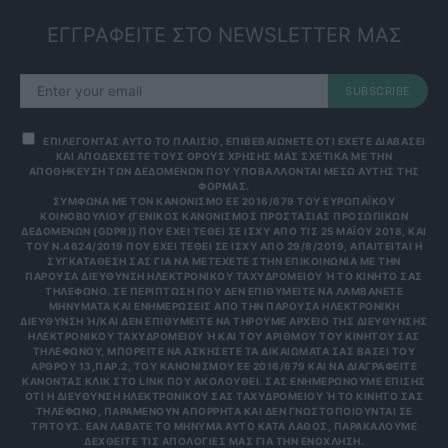
ΕΓΓΡΑΦΕΙΤΕ ΣΤΟ NEWSLETTER ΜΑΣ
SUBSCRIBE
ΕΠΙΛΕΓΟΝΤΑΣ ΑΥΤΟ ΤΟ ΠΛΑΙΣΙΟ, ΕΠΙΒΕΒΑΙΩΝΕΤΕ ΟΤΙ ΕΧΕΤΕ ΔΙΑΒΑΣΕΙ
ΚΑΙ ΑΠΟΔΕΧΕΣΤΕ ΤΟΥΣ ΟΡΟΥΣ ΧΡΗΣΗΣ ΜΑΣ ΣΧΕΤΙΚΑ ΜΕ ΤΗΝ
ΑΠΟΘΗΚΕΥΣΗ ΤΩΝ ΔΕΔΟΜΕΝΩΝ ΠΟΥ ΥΠΟΒΑΛΛΟΝΤΑΙ ΜΕΣΩ ΑΥΤΗΣ ΤΗΣ
ΦΟΡΜΑΣ.
ΣΎΜΦΩΝΑ ΜΕ ΤΟΝ ΚΑΝΟΝΙΣΜΌ ΕΕ 2016/679 ΤΟΥ ΕΥΡΩΠΑΪΚΟΎ
ΚΟΙΝΟΒΟΥΛΊΟΥ {ΓΕΝΙΚΌΣ ΚΑΝΟΝΙΣΜΌΣ ΠΡΟΣΤΑΣΊΑΣ ΠΡΟΣΩΠΙΚΏΝ
ΔΕΔΟΜΈΝΩΝ (GDPR)} ΠΟΥ ΈΧΕΙ ΤΕΘΕΊ ΣΕ ΙΣΧΎ ΑΠΌ ΤΙΣ 25 ΜΑΪ́ΟΥ 2018, ΚΑΙ
ΤΟΥ Ν.4624/2019 ΠΟΥ ΈΧΕΙ ΤΕΘΕΊ ΣΕ ΙΣΧΎ ΑΠΌ 29/8/2019, ΑΠΑΙΤΕΊΤΑΙ Η
ΣΥΓΚΑΤΆΘΕΣΉ ΣΑΣ ΓΙΑ ΝΑ ΜΕΤΈΧΕΤΕ ΣΤΗΝ ΕΠΙΚΟΙΝΩΝΊΑ ΜΕ ΤΗΝ
ΠΑΡΟΎΣΑ ΔΙΕΎΘΥΝΣΗ ΗΛΕΚΤΡΟΝΙΚΟΎ ΤΑΧΥΔΡΟΜΕΊΟΥ Ή ΤΟ ΚΙΝΗΤΌ ΣΑΣ Τ
ΗΛΈΦΩΝΟ. ΣΕ ΠΕΡΊΠΤΩΣΗ ΠΟΥ ΔΕΝ ΕΠΙΘΥΜΕΊΤΕ ΝΑ ΛΑΜΒΆΝΕΤΕ Μ
ΗΝΎΜΑΤΑ ΚΑΙ ΕΝΗΜΕΡΏΣΕΙΣ ΑΠΌ ΤΗΝ ΠΑΡΟΎΣΑ ΗΛΕΚΤΡΟΝΙΚΉ Δ
ΙΕΎΘΥΝΣΗ Ή/ΚΑΙ ΔΕΝ ΕΠΙΘΥΜΕΊΤΕ ΝΑ ΤΗΡΟΎΜΕ ΑΡΧΕΊΟ ΤΗΣ ΔΙΕΎΘΥΝΣΗΣ ΗΛ
ΕΚΤΡΟΝΙΚΟΎ ΤΑΧΥΔΡΟΜΕΊΟΥ Ή ΚΑΙ ΤΟΥ ΑΡΙΘΜΟΎ ΤΟΥ ΚΙΝΗΤΟΎ ΣΑΣ ΤΗΛ
ΕΦΏΝΟΥ, ΜΠΟΡΕΊΤΕ ΝΑ ΑΣΚΉΣΕΤΕ ΤΑ ΔΙΚΑΙΏΜΑΤΆ ΣΑΣ ΒΆΣΕΙ ΤΟΥ ΆΡΘ
ΡΟΥ 13,ΠΑΡ.2, ΤΟΥ ΚΑΝΟΝΙΣΜΟΎ ΕΕ 2016/679 ΚΑΙ ΝΑ ΔΙΑΓΡΑΦΕΊΤΕ ΚΆΝ
ΟΝΤΑΣ ΚΛΙΚ ΣΤΟ LINK ΠΟΥ ΑΚΟΛΟΥΘΕΊ. ΣΑΣ ΕΝΗΜΕΡΏΝΟΥΜΕ ΕΠΊΣΗΣ ΌΤΙ
Η ΔΙΕΎΘΥΝΣΗ ΗΛΕΚΤΡΟΝΙΚΟΎ ΣΑΣ ΤΑΧΥΔΡΟΜΕΊΟΥ Ή ΤΟ ΚΙΝΗΤΌ ΣΑΣ ΤΗΛΈ
ΦΩΝΟ, ΠΑΡΑΜΈΝΟΥΝ ΑΠΌΡΡΗΤΑ ΚΑΙ ΔΕΝ ΓΝΩΣΤΟΠΟΙΟΎΝΤΑΙ ΣΕ ΤΡΊΤ
ΟΥΣ. ΕΆΝ ΛΆΒΑΤΕ ΤΟ ΜΉΝΥΜΑ ΑΥΤΌ ΚΑΤΆ ΛΆΘΟΣ, ΠΑΡΑΚΑΛΟΎΜΕ ΔΕΧΘ
ΕΊΤΕ ΤΙΣ ΑΠΟΛΟΓΊΕΣ ΜΑΣ ΓΙΑ ΤΗΝ ΕΝΌΧΛΗΣΗ.