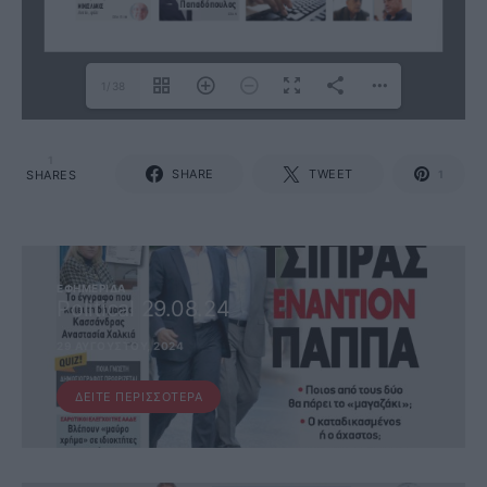
1/38
1
SHARE
TWEET
SHARES
1
ΕΦΗΜΕΡΊΔΑ
Political 29.08.24
29 ΑΥΓΟΎΣΤΟΥ, 2024
ΔΕΊΤΕ ΠΕΡΙΣΣΌΤΕΡΑ