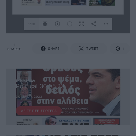
1/38
1
SHARE
TWEET
SHARES
1
ΕΦΗΜΕΡΊΔΑ
Political 30.05.23
30 ΜΑΪ́ΟΥ, 2023
ΔΕΊΤΕ ΠΕΡΙΣΣΌΤΕΡΑ