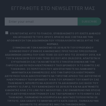
ΕΓΓΡΑΦΕΙΤΕ ΣΤΟ NEWSLETTER ΜΑΣ
SUBSCRIBE
ΕΠΙΛΕΓΟΝΤΑΣ ΑΥΤΟ ΤΟ ΠΛΑΙΣΙΟ, ΕΠΙΒΕΒΑΙΩΝΕΤΕ ΟΤΙ ΕΧΕΤΕ ΔΙΑΒΑΣΕΙ
ΚΑΙ ΑΠΟΔΕΧΕΣΤΕ ΤΟΥΣ ΟΡΟΥΣ ΧΡΗΣΗΣ ΜΑΣ ΣΧΕΤΙΚΑ ΜΕ ΤΗΝ
ΑΠΟΘΗΚΕΥΣΗ ΤΩΝ ΔΕΔΟΜΕΝΩΝ ΠΟΥ ΥΠΟΒΑΛΛΟΝΤΑΙ ΜΕΣΩ ΑΥΤΗΣ ΤΗΣ
ΦΟΡΜΑΣ.
ΣΎΜΦΩΝΑ ΜΕ ΤΟΝ ΚΑΝΟΝΙΣΜΌ ΕΕ 2016/679 ΤΟΥ ΕΥΡΩΠΑΪΚΟΎ
ΚΟΙΝΟΒΟΥΛΊΟΥ {ΓΕΝΙΚΌΣ ΚΑΝΟΝΙΣΜΌΣ ΠΡΟΣΤΑΣΊΑΣ ΠΡΟΣΩΠΙΚΏΝ
ΔΕΔΟΜΈΝΩΝ (GDPR)} ΠΟΥ ΈΧΕΙ ΤΕΘΕΊ ΣΕ ΙΣΧΎ ΑΠΌ ΤΙΣ 25 ΜΑΪ́ΟΥ 2018, ΚΑΙ
ΤΟΥ Ν.4624/2019 ΠΟΥ ΈΧΕΙ ΤΕΘΕΊ ΣΕ ΙΣΧΎ ΑΠΌ 29/8/2019, ΑΠΑΙΤΕΊΤΑΙ Η
ΣΥΓΚΑΤΆΘΕΣΉ ΣΑΣ ΓΙΑ ΝΑ ΜΕΤΈΧΕΤΕ ΣΤΗΝ ΕΠΙΚΟΙΝΩΝΊΑ ΜΕ ΤΗΝ
ΠΑΡΟΎΣΑ ΔΙΕΎΘΥΝΣΗ ΗΛΕΚΤΡΟΝΙΚΟΎ ΤΑΧΥΔΡΟΜΕΊΟΥ Ή ΤΟ ΚΙΝΗΤΌ ΣΑΣ Τ
ΗΛΈΦΩΝΟ. ΣΕ ΠΕΡΊΠΤΩΣΗ ΠΟΥ ΔΕΝ ΕΠΙΘΥΜΕΊΤΕ ΝΑ ΛΑΜΒΆΝΕΤΕ Μ
ΗΝΎΜΑΤΑ ΚΑΙ ΕΝΗΜΕΡΏΣΕΙΣ ΑΠΌ ΤΗΝ ΠΑΡΟΎΣΑ ΗΛΕΚΤΡΟΝΙΚΉ Δ
ΙΕΎΘΥΝΣΗ Ή/ΚΑΙ ΔΕΝ ΕΠΙΘΥΜΕΊΤΕ ΝΑ ΤΗΡΟΎΜΕ ΑΡΧΕΊΟ ΤΗΣ ΔΙΕΎΘΥΝΣΗΣ ΗΛ
ΕΚΤΡΟΝΙΚΟΎ ΤΑΧΥΔΡΟΜΕΊΟΥ Ή ΚΑΙ ΤΟΥ ΑΡΙΘΜΟΎ ΤΟΥ ΚΙΝΗΤΟΎ ΣΑΣ ΤΗΛ
ΕΦΏΝΟΥ, ΜΠΟΡΕΊΤΕ ΝΑ ΑΣΚΉΣΕΤΕ ΤΑ ΔΙΚΑΙΏΜΑΤΆ ΣΑΣ ΒΆΣΕΙ ΤΟΥ ΆΡΘ
ΡΟΥ 13,ΠΑΡ.2, ΤΟΥ ΚΑΝΟΝΙΣΜΟΎ ΕΕ 2016/679 ΚΑΙ ΝΑ ΔΙΑΓΡΑΦΕΊΤΕ ΚΆΝ
ΟΝΤΑΣ ΚΛΙΚ ΣΤΟ LINK ΠΟΥ ΑΚΟΛΟΥΘΕΊ. ΣΑΣ ΕΝΗΜΕΡΏΝΟΥΜΕ ΕΠΊΣΗΣ ΌΤΙ
Η ΔΙΕΎΘΥΝΣΗ ΗΛΕΚΤΡΟΝΙΚΟΎ ΣΑΣ ΤΑΧΥΔΡΟΜΕΊΟΥ Ή ΤΟ ΚΙΝΗΤΌ ΣΑΣ ΤΗΛΈ
ΦΩΝΟ, ΠΑΡΑΜΈΝΟΥΝ ΑΠΌΡΡΗΤΑ ΚΑΙ ΔΕΝ ΓΝΩΣΤΟΠΟΙΟΎΝΤΑΙ ΣΕ ΤΡΊΤ
ΟΥΣ. ΕΆΝ ΛΆΒΑΤΕ ΤΟ ΜΉΝΥΜΑ ΑΥΤΌ ΚΑΤΆ ΛΆΘΟΣ, ΠΑΡΑΚΑΛΟΎΜΕ ΔΕΧΘ
ΕΊΤΕ ΤΙΣ ΑΠΟΛΟΓΊΕΣ ΜΑΣ ΓΙΑ ΤΗΝ ΕΝΌΧΛΗΣΗ.