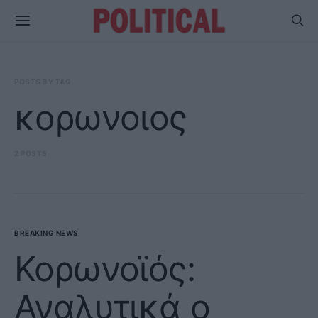
POSTS BY TAG
κορωνοιος
2 POSTS
BREAKING NEWS
Κορωνοϊός:
Αναλυτικά ο