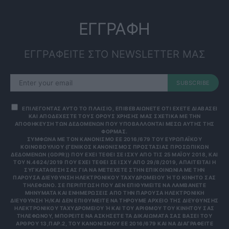
ΕΓΓΡΑΦΗ
ΕΓΓΡΑΦΕΙΤΕ ΣΤΟ NEWSLETTER ΜΑΣ
SUBSCRIBE
ΕΠΙΛΕΓΟΝΤΑΣ ΑΥΤΟ ΤΟ ΠΛΑΙΣΙΟ, ΕΠΙΒΕΒΑΙΩΝΕΤΕ ΟΤΙ ΕΧΕΤΕ ΔΙΑΒΑΣΕΙ
ΚΑΙ ΑΠΟΔΕΧΕΣΤΕ ΤΟΥΣ ΟΡΟΥΣ ΧΡΗΣΗΣ ΜΑΣ ΣΧΕΤΙΚΑ ΜΕ ΤΗΝ
ΑΠΟΘΗΚΕΥΣΗ ΤΩΝ ΔΕΔΟΜΕΝΩΝ ΠΟΥ ΥΠΟΒΑΛΛΟΝΤΑΙ ΜΕΣΩ ΑΥΤΗΣ ΤΗΣ
ΦΟΡΜΑΣ.
ΣΎΜΦΩΝΑ ΜΕ ΤΟΝ ΚΑΝΟΝΙΣΜΌ ΕΕ 2016/679 ΤΟΥ ΕΥΡΩΠΑΪΚΟΎ
ΚΟΙΝΟΒΟΥΛΊΟΥ {ΓΕΝΙΚΌΣ ΚΑΝΟΝΙΣΜΌΣ ΠΡΟΣΤΑΣΊΑΣ ΠΡΟΣΩΠΙΚΏΝ
ΔΕΔΟΜΈΝΩΝ (GDPR)} ΠΟΥ ΈΧΕΙ ΤΕΘΕΊ ΣΕ ΙΣΧΎ ΑΠΌ ΤΙΣ 25 ΜΑΪ́ΟΥ 2018, ΚΑΙ
ΤΟΥ Ν.4624/2019 ΠΟΥ ΈΧΕΙ ΤΕΘΕΊ ΣΕ ΙΣΧΎ ΑΠΌ 29/8/2019, ΑΠΑΙΤΕΊΤΑΙ Η
ΣΥΓΚΑΤΆΘΕΣΉ ΣΑΣ ΓΙΑ ΝΑ ΜΕΤΈΧΕΤΕ ΣΤΗΝ ΕΠΙΚΟΙΝΩΝΊΑ ΜΕ ΤΗΝ
ΠΑΡΟΎΣΑ ΔΙΕΎΘΥΝΣΗ ΗΛΕΚΤΡΟΝΙΚΟΎ ΤΑΧΥΔΡΟΜΕΊΟΥ Ή ΤΟ ΚΙΝΗΤΌ ΣΑΣ Τ
ΗΛΈΦΩΝΟ. ΣΕ ΠΕΡΊΠΤΩΣΗ ΠΟΥ ΔΕΝ ΕΠΙΘΥΜΕΊΤΕ ΝΑ ΛΑΜΒΆΝΕΤΕ Μ
ΗΝΎΜΑΤΑ ΚΑΙ ΕΝΗΜΕΡΏΣΕΙΣ ΑΠΌ ΤΗΝ ΠΑΡΟΎΣΑ ΗΛΕΚΤΡΟΝΙΚΉ Δ
ΙΕΎΘΥΝΣΗ Ή/ΚΑΙ ΔΕΝ ΕΠΙΘΥΜΕΊΤΕ ΝΑ ΤΗΡΟΎΜΕ ΑΡΧΕΊΟ ΤΗΣ ΔΙΕΎΘΥΝΣΗΣ ΗΛ
ΕΚΤΡΟΝΙΚΟΎ ΤΑΧΥΔΡΟΜΕΊΟΥ Ή ΚΑΙ ΤΟΥ ΑΡΙΘΜΟΎ ΤΟΥ ΚΙΝΗΤΟΎ ΣΑΣ ΤΗΛ
ΕΦΏΝΟΥ, ΜΠΟΡΕΊΤΕ ΝΑ ΑΣΚΉΣΕΤΕ ΤΑ ΔΙΚΑΙΏΜΑΤΆ ΣΑΣ ΒΆΣΕΙ ΤΟΥ ΆΡΘ
ΡΟΥ 13,ΠΑΡ.2, ΤΟΥ ΚΑΝΟΝΙΣΜΟΎ ΕΕ 2016/679 ΚΑΙ ΝΑ ΔΙΑΓΡΑΦΕΊΤΕ ΚΆΝ