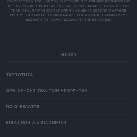
ΟΝΤΑΣ ΚΛΙΚ ΣΤΟ LINK ΠΟΥ ΑΚΟΛΟΥΘΕΊ. ΣΑΣ ΕΝΗΜΕΡΏΝΟΥΜΕ ΕΠΊΣΗΣ ΌΤΙ
Η ΔΙΕΎΘΥΝΣΗ ΗΛΕΚΤΡΟΝΙΚΟΎ ΣΑΣ ΤΑΧΥΔΡΟΜΕΊΟΥ Ή ΤΟ ΚΙΝΗΤΌ ΣΑΣ ΤΗΛΈ
ΦΩΝΟ, ΠΑΡΑΜΈΝΟΥΝ ΑΠΌΡΡΗΤΑ ΚΑΙ ΔΕΝ ΓΝΩΣΤΟΠΟΙΟΎΝΤΑΙ ΣΕ ΤΡΊΤ
ΟΥΣ. ΕΆΝ ΛΆΒΑΤΕ ΤΟ ΜΉΝΥΜΑ ΑΥΤΌ ΚΑΤΆ ΛΆΘΟΣ, ΠΑΡΑΚΑΛΟΎΜΕ ΔΕΧΘ
ΕΊΤΕ ΤΙΣ ΑΠΟΛΟΓΊΕΣ ΜΑΣ ΓΙΑ ΤΗΝ ΕΝΌΧΛΗΣΗ.
ΜΕΝΟΥ
ΤΑΥΤΟΤΗΤΑ
OΡΟΙ ΧΡΗΣΗΣ-ΠΟΛΙΤΙΚΗ ΑΠΟΡΡΗΤΟΥ
ΠΟΙΟΙ ΕΙΜΑΣΤΕ
ΕΠΙΚΟΙΝΩΝΙΑ & ΔΙΑΦΗΜΙΣΗ