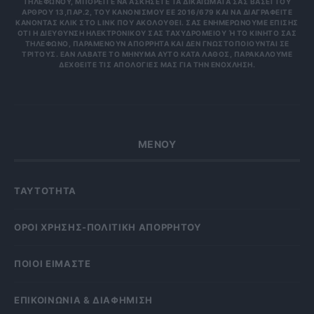
ΕΦΏΝΟΥ, ΜΠΟΡΕΊΤΕ ΝΑ ΑΣΚΉΣΕΤΕ ΤΑ ΔΙΚΑΙΏΜΑΤΆ ΣΑΣ ΒΆΣΕΙ ΤΟΥ ΆΡΘ
ΡΟΥ 13,ΠΑΡ.2, ΤΟΥ ΚΑΝΟΝΙΣΜΟΎ ΕΕ 2016/679 ΚΑΙ ΝΑ ΔΙΑΓΡΑΦΕΊΤΕ ΚΆΝ
ΟΝΤΑΣ ΚΛΙΚ ΣΤΟ LINK ΠΟΥ ΑΚΟΛΟΥΘΕΊ. ΣΑΣ ΕΝΗΜΕΡΏΝΟΥΜΕ ΕΠΊΣΗΣ ΌΤΙ
Η ΔΙΕΎΘΥΝΣΗ ΗΛΕΚΤΡΟΝΙΚΟΎ ΣΑΣ ΤΑΧΥΔΡΟΜΕΊΟΥ Ή ΤΟ ΚΙΝΗΤΌ ΣΑΣ ΤΗΛΈ
ΦΩΝΟ, ΠΑΡΑΜΈΝΟΥΝ ΑΠΌΡΡΗΤΑ ΚΑΙ ΔΕΝ ΓΝΩΣΤΟΠΟΙΟΎΝΤΑΙ ΣΕ ΤΡΊΤ
ΟΥΣ. ΕΆΝ ΛΆΒΑΤΕ ΤΟ ΜΉΝΥΜΑ ΑΥΤΌ ΚΑΤΆ ΛΆΘΟΣ, ΠΑΡΑΚΑΛΟΎΜΕ ΔΕΧΘ
ΕΊΤΕ ΤΙΣ ΑΠΟΛΟΓΊΕΣ ΜΑΣ ΓΙΑ ΤΗΝ ΕΝΌΧΛΗΣΗ.
ΜΕΝΟΥ
ΤΑΥΤΟΤΗΤΑ
OΡΟΙ ΧΡΗΣΗΣ-ΠΟΛΙΤΙΚΗ ΑΠΟΡΡΗΤΟΥ
ΠΟΙΟΙ ΕΙΜΑΣΤΕ
ΕΠΙΚΟΙΝΩΝΙΑ & ΔΙΑΦΗΜΙΣΗ