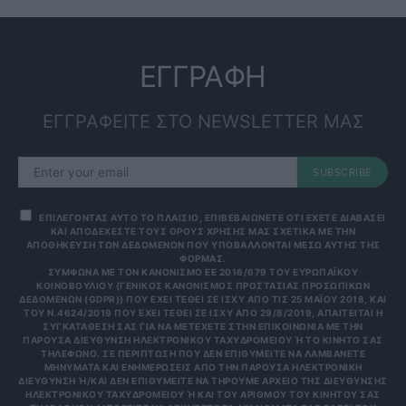
ΕΓΓΡΑΦΗ
ΕΓΓΡΑΦΕΙΤΕ ΣΤΟ NEWSLETTER ΜΑΣ
SUBSCRIBE
ΕΠΙΛΕΓΟΝΤΑΣ ΑΥΤΟ ΤΟ ΠΛΑΙΣΙΟ, ΕΠΙΒΕΒΑΙΩΝΕΤΕ ΟΤΙ ΕΧΕΤΕ ΔΙΑΒΑΣΕΙ
ΚΑΙ ΑΠΟΔΕΧΕΣΤΕ ΤΟΥΣ ΟΡΟΥΣ ΧΡΗΣΗΣ ΜΑΣ ΣΧΕΤΙΚΑ ΜΕ ΤΗΝ
ΑΠΟΘΗΚΕΥΣΗ ΤΩΝ ΔΕΔΟΜΕΝΩΝ ΠΟΥ ΥΠΟΒΑΛΛΟΝΤΑΙ ΜΕΣΩ ΑΥΤΗΣ ΤΗΣ
ΦΟΡΜΑΣ.
ΣΎΜΦΩΝΑ ΜΕ ΤΟΝ ΚΑΝΟΝΙΣΜΌ ΕΕ 2016/679 ΤΟΥ ΕΥΡΩΠΑΪΚΟΎ
ΚΟΙΝΟΒΟΥΛΊΟΥ {ΓΕΝΙΚΌΣ ΚΑΝΟΝΙΣΜΌΣ ΠΡΟΣΤΑΣΊΑΣ ΠΡΟΣΩΠΙΚΏΝ
ΔΕΔΟΜΈΝΩΝ (GDPR)} ΠΟΥ ΈΧΕΙ ΤΕΘΕΊ ΣΕ ΙΣΧΎ ΑΠΌ ΤΙΣ 25 ΜΑΪ́ΟΥ 2018, ΚΑΙ
ΤΟΥ Ν.4624/2019 ΠΟΥ ΈΧΕΙ ΤΕΘΕΊ ΣΕ ΙΣΧΎ ΑΠΌ 29/8/2019, ΑΠΑΙΤΕΊΤΑΙ Η
ΣΥΓΚΑΤΆΘΕΣΉ ΣΑΣ ΓΙΑ ΝΑ ΜΕΤΈΧΕΤΕ ΣΤΗΝ ΕΠΙΚΟΙΝΩΝΊΑ ΜΕ ΤΗΝ
ΠΑΡΟΎΣΑ ΔΙΕΎΘΥΝΣΗ ΗΛΕΚΤΡΟΝΙΚΟΎ ΤΑΧΥΔΡΟΜΕΊΟΥ Ή ΤΟ ΚΙΝΗΤΌ ΣΑΣ Τ
ΗΛΈΦΩΝΟ. ΣΕ ΠΕΡΊΠΤΩΣΗ ΠΟΥ ΔΕΝ ΕΠΙΘΥΜΕΊΤΕ ΝΑ ΛΑΜΒΆΝΕΤΕ Μ
ΗΝΎΜΑΤΑ ΚΑΙ ΕΝΗΜΕΡΏΣΕΙΣ ΑΠΌ ΤΗΝ ΠΑΡΟΎΣΑ ΗΛΕΚΤΡΟΝΙΚΉ Δ
ΙΕΎΘΥΝΣΗ Ή/ΚΑΙ ΔΕΝ ΕΠΙΘΥΜΕΊΤΕ ΝΑ ΤΗΡΟΎΜΕ ΑΡΧΕΊΟ ΤΗΣ ΔΙΕΎΘΥΝΣΗΣ ΗΛ
ΕΚΤΡΟΝΙΚΟΎ ΤΑΧΥΔΡΟΜΕΊΟΥ Ή ΚΑΙ ΤΟΥ ΑΡΙΘΜΟΎ ΤΟΥ ΚΙΝΗΤΟΎ ΣΑΣ ΤΗΛ