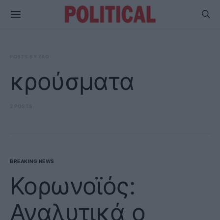
POSTS BY TAG
κρούσματα
2 POSTS
BREAKING NEWS
Κορωνοϊός:
Αναλυτικά ο