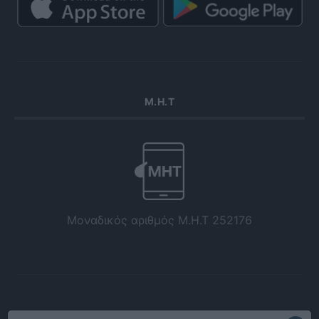
Μ.Η.Τ
Μοναδικός αριθμός Μ.Η.Τ 252176