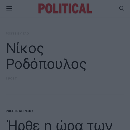
POSTS BY TAG
Νίκος
Ροδόπουλος
1 POST
POLITICAL INBOX
Ήρθε η ώρα των