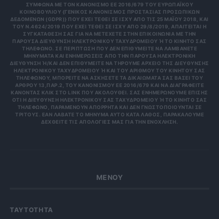
ΣΎΜΦΩΝΑ ΜΕ ΤΟΝ ΚΑΝΟΝΙΣΜΌ ΕΕ 2016/679 ΤΟΥ ΕΥΡΩΠΑΪΚΟΎ
ΚΟΙΝΟΒΟΥΛΊΟΥ {ΓΕΝΙΚΌΣ ΚΑΝΟΝΙΣΜΌΣ ΠΡΟΣΤΑΣΊΑΣ ΠΡΟΣΩΠΙΚΏΝ
ΔΕΔΟΜΈΝΩΝ (GDPR)} ΠΟΥ ΈΧΕΙ ΤΕΘΕΊ ΣΕ ΙΣΧΎ ΑΠΌ ΤΙΣ 25 ΜΑΪ́ΟΥ 2018, ΚΑΙ
ΤΟΥ Ν.4624/2019 ΠΟΥ ΈΧΕΙ ΤΕΘΕΊ ΣΕ ΙΣΧΎ ΑΠΌ 29/8/2019, ΑΠΑΙΤΕΊΤΑΙ Η
ΣΥΓΚΑΤΆΘΕΣΉ ΣΑΣ ΓΙΑ ΝΑ ΜΕΤΈΧΕΤΕ ΣΤΗΝ ΕΠΙΚΟΙΝΩΝΊΑ ΜΕ ΤΗΝ
ΠΑΡΟΎΣΑ ΔΙΕΎΘΥΝΣΗ ΗΛΕΚΤΡΟΝΙΚΟΎ ΤΑΧΥΔΡΟΜΕΊΟΥ Ή ΤΟ ΚΙΝΗΤΌ ΣΑΣ Τ
ΗΛΈΦΩΝΟ. ΣΕ ΠΕΡΊΠΤΩΣΗ ΠΟΥ ΔΕΝ ΕΠΙΘΥΜΕΊΤΕ ΝΑ ΛΑΜΒΆΝΕΤΕ Μ
ΗΝΎΜΑΤΑ ΚΑΙ ΕΝΗΜΕΡΏΣΕΙΣ ΑΠΌ ΤΗΝ ΠΑΡΟΎΣΑ ΗΛΕΚΤΡΟΝΙΚΉ Δ
ΙΕΎΘΥΝΣΗ Ή/ΚΑΙ ΔΕΝ ΕΠΙΘΥΜΕΊΤΕ ΝΑ ΤΗΡΟΎΜΕ ΑΡΧΕΊΟ ΤΗΣ ΔΙΕΎΘΥΝΣΗΣ ΗΛ
ΕΚΤΡΟΝΙΚΟΎ ΤΑΧΥΔΡΟΜΕΊΟΥ Ή ΚΑΙ ΤΟΥ ΑΡΙΘΜΟΎ ΤΟΥ ΚΙΝΗΤΟΎ ΣΑΣ ΤΗΛ
ΕΦΏΝΟΥ, ΜΠΟΡΕΊΤΕ ΝΑ ΑΣΚΉΣΕΤΕ ΤΑ ΔΙΚΑΙΏΜΑΤΆ ΣΑΣ ΒΆΣΕΙ ΤΟΥ ΆΡΘ
ΡΟΥ 13,ΠΑΡ.2, ΤΟΥ ΚΑΝΟΝΙΣΜΟΎ ΕΕ 2016/679 ΚΑΙ ΝΑ ΔΙΑΓΡΑΦΕΊΤΕ ΚΆΝ
ΟΝΤΑΣ ΚΛΙΚ ΣΤΟ LINK ΠΟΥ ΑΚΟΛΟΥΘΕΊ. ΣΑΣ ΕΝΗΜΕΡΏΝΟΥΜΕ ΕΠΊΣΗΣ ΌΤΙ
Η ΔΙΕΎΘΥΝΣΗ ΗΛΕΚΤΡΟΝΙΚΟΎ ΣΑΣ ΤΑΧΥΔΡΟΜΕΊΟΥ Ή ΤΟ ΚΙΝΗΤΌ ΣΑΣ ΤΗΛΈ
ΦΩΝΟ, ΠΑΡΑΜΈΝΟΥΝ ΑΠΌΡΡΗΤΑ ΚΑΙ ΔΕΝ ΓΝΩΣΤΟΠΟΙΟΎΝΤΑΙ ΣΕ ΤΡΊΤ
ΟΥΣ. ΕΆΝ ΛΆΒΑΤΕ ΤΟ ΜΉΝΥΜΑ ΑΥΤΌ ΚΑΤΆ ΛΆΘΟΣ, ΠΑΡΑΚΑΛΟΎΜΕ ΔΕΧΘ
ΕΊΤΕ ΤΙΣ ΑΠΟΛΟΓΊΕΣ ΜΑΣ ΓΙΑ ΤΗΝ ΕΝΌΧΛΗΣΗ.
ΜΕΝΟΥ
ΤΑΥΤΟΤΗΤΑ