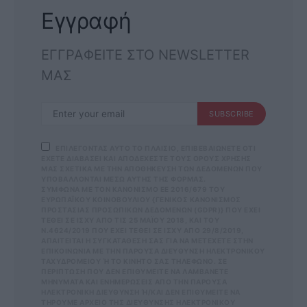
Εγγραφή
ΕΓΓΡΑΦΕΙΤΕ ΣΤΟ NEWSLETTER
ΜΑΣ
SUBSCRIBE
ΕΠΙΛΕΓΟΝΤΑΣ ΑΥΤΟ ΤΟ ΠΛΑΙΣΙΟ, ΕΠΙΒΕΒΑΙΩΝΕΤΕ ΟΤΙ
ΕΧΕΤΕ ΔΙΑΒΑΣΕΙ ΚΑΙ ΑΠΟΔΕΧΕΣΤΕ ΤΟΥΣ ΟΡΟΥΣ ΧΡΗΣΗΣ
ΜΑΣ ΣΧΕΤΙΚΑ ΜΕ ΤΗΝ ΑΠΟΘΗΚΕΥΣΗ ΤΩΝ ΔΕΔΟΜΕΝΩΝ ΠΟΥ
ΥΠΟΒΑΛΛΟΝΤΑΙ ΜΕΣΩ ΑΥΤΗΣ ΤΗΣ ΦΟΡΜΑΣ.
ΣΎΜΦΩΝΑ ΜΕ ΤΟΝ ΚΑΝΟΝΙΣΜΌ ΕΕ 2016/679 ΤΟΥ
ΕΥΡΩΠΑΪΚΟΎ ΚΟΙΝΟΒΟΥΛΊΟΥ {ΓΕΝΙΚΌΣ ΚΑΝΟΝΙΣΜΌΣ
ΠΡΟΣΤΑΣΊΑΣ ΠΡΟΣΩΠΙΚΏΝ ΔΕΔΟΜΈΝΩΝ (GDPR)} ΠΟΥ ΈΧΕΙ
ΤΕΘΕΊ ΣΕ ΙΣΧΎ ΑΠΌ ΤΙΣ 25 ΜΑΪ́ΟΥ 2018, ΚΑΙ ΤΟΥ
Ν.4624/2019 ΠΟΥ ΈΧΕΙ ΤΕΘΕΊ ΣΕ ΙΣΧΎ ΑΠΌ 29/8/2019,
ΑΠΑΙΤΕΊΤΑΙ Η ΣΥΓΚΑΤΆΘΕΣΉ ΣΑΣ ΓΙΑ ΝΑ ΜΕΤΈΧΕΤΕ ΣΤΗΝ
ΕΠΙΚΟΙΝΩΝΊΑ ΜΕ ΤΗΝ ΠΑΡΟΎΣΑ ΔΙΕΎΘΥΝΣΗ ΗΛΕΚΤΡΟΝΙΚΟΎ
ΤΑΧΥΔΡΟΜΕΊΟΥ Ή ΤΟ ΚΙΝΗΤΌ ΣΑΣ ΤΗΛΈΦΩΝΟ. ΣΕ Π
ΕΡΊΠΤΩΣΗ ΠΟΥ ΔΕΝ ΕΠΙΘΥΜΕΊΤΕ ΝΑ ΛΑΜΒΆΝΕΤΕ Μ
ΗΝΎΜΑΤΑ ΚΑΙ ΕΝΗΜΕΡΏΣΕΙΣ ΑΠΌ ΤΗΝ ΠΑΡΟΎΣΑ Η
ΛΕΚΤΡΟΝΙΚΉ ΔΙΕΎΘΥΝΣΗ Ή/ΚΑΙ ΔΕΝ ΕΠΙΘΥΜΕΊΤΕ ΝΑ ΤΗ
ΡΟΎΜΕ ΑΡΧΕΊΟ ΤΗΣ ΔΙΕΎΘΥΝΣΗΣ ΗΛΕΚΤΡΟΝΙΚΟΎ ΤΑ