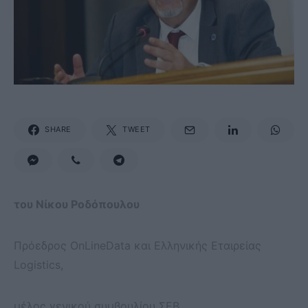
SHARE
TWEET
του Νίκου Ροδόπουλου
Πρόεδρος OnLineData και Ελληνικής Εταιρείας
Logistics,
μέλος γενικού συμβουλίου ΣΕΒ