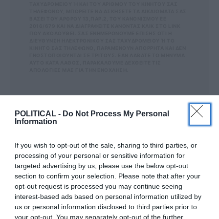
ΧΥΔΡΟΜΕΊΟΥ Ή ΚΑΙ ΤΟΥ ΑΡΙΘΜΟΎ ΤΟΥ ΚΙΝΗΤΟΎ ΣΑΣ ΤΗΛ
ΕΦΏΝΟΥ, ΜΠΟΡΕΊΤΕ ΝΑ ΑΣΚΉΣΕΤΕ ΤΑ ΔΙΚΑΙΏΜΑΤΆ ΣΑΣ ΒΆΣ
ΕΙ ΤΟΥ ΆΡΘΡΟΥ 13,ΠΑΡ.2, ΤΟΥ ΚΑΝΟΝΙΣΜΟΎ ΕΕ 201
6/679 ΚΑΙ ΝΑ ΔΙΑΓΡΑΦΕΊΤΕ ΚΆΝΟΝΤΑΣ ΚΛΙΚ ΣΤΟ LINK ΠΟΥ
ΑΚΟΛΟΥΘΕΊ. ΣΑΣ ΕΝΗΜΕΡΏΝΟΥΜΕ ΕΠΊΣΗΣ ΌΤΙ Η ΔΙΕ
ΎΘΥΝΣΗ ΗΛΕΚΤΡΟΝΙΚΟΎ ΣΑΣ ΤΑΧΥΔΡΟΜΕΊΟΥ Ή ΤΟ ΚΙΝΗ
ΤΌ ΣΑΣ ΤΗΛΈΦΩΝΟ, ΠΑΡΑΜΈΝΟΥΝ ΑΠΌΡΡΗΤΑ ΚΑΙ ΔΕΝ ΓΝΩΣ
ΤΟΠΟΙΟΎΝΤΑΙ ΣΕ ΤΡΊΤΟΥΣ. ΕΆΝ ΛΆΒΑΤΕ ΤΟ ΜΉΝΥΜΑ ΑΥΤΌ
ΚΑΤΆ ΛΆΘΟΣ, ΠΑΡΑΚΑΛΟΎΜΕ ΔΕΧΘΕΊΤΕ ΤΙΣ ΑΠΟΛ
ΟΓΊΕΣ ΜΑΣ ΓΙΑ ΤΗΝ ΕΝΌΧΛΗΣΗ.
POLITICAL -
Do Not Process My Personal
ΔΕΊΤΕ ΕΠΊΣΗΣ...
Information
If you wish to opt-out of the sale, sharing to third parties, or
processing of your personal or sensitive information for
targeted advertising by us, please use the below opt-out
section to confirm your selection. Please note that after your
opt-out request is processed you may continue seeing
interest-based ads based on personal information utilized by
us or personal information disclosed to third parties prior to
your opt-out. You may separately opt-out of the further