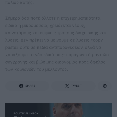
παλιάς κοπής.
Σήμερα όσο ποτέ άλλοτε η επιχειρηματικότητα,
ειδικά η μικρομεσαία, χρειάζεται νέους,
καινοτόμους και ευφυείς τρόπους διαχείρισης και
λύσεις. Δεν πρέπει να μείνουμε σε λύσεις «copy
paste» ούτε σε πεδία αντιπαραθέσεων, αλλά να
χαράξουμε το νέο -δικό μας- παραγωγικό μοντέλο
σύγχρονης και βιώσιμης οικονομίας προς όφελος
των κοινωνιών του μέλλοντος.
SHARE
TWEET
POLITICAL INBOX