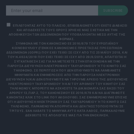
SUBSCRIBE
ΕΠΙΛΕΓΟΝΤΑΣ ΑΥΤΟ ΤΟ ΠΛΑΙΣΙΟ, ΕΠΙΒΕΒΑΙΩΝΕΤΕ ΟΤΙ ΕΧΕΤΕ ΔΙΑΒΑΣΕΙ
ΚΑΙ ΑΠΟΔΕΧΕΣΤΕ ΤΟΥΣ ΟΡΟΥΣ ΧΡΗΣΗΣ ΜΑΣ ΣΧΕΤΙΚΑ ΜΕ ΤΗΝ
ΑΠΟΘΗΚΕΥΣΗ ΤΩΝ ΔΕΔΟΜΕΝΩΝ ΠΟΥ ΥΠΟΒΑΛΛΟΝΤΑΙ ΜΕΣΩ ΑΥΤΗΣ ΤΗΣ
ΦΟΡΜΑΣ.
ΣΎΜΦΩΝΑ ΜΕ ΤΟΝ ΚΑΝΟΝΙΣΜΌ ΕΕ 2016/679 ΤΟΥ ΕΥΡΩΠΑΪΚΟΎ
ΚΟΙΝΟΒΟΥΛΊΟΥ {ΓΕΝΙΚΌΣ ΚΑΝΟΝΙΣΜΌΣ ΠΡΟΣΤΑΣΊΑΣ ΠΡΟΣΩΠΙΚΏΝ
ΔΕΔΟΜΈΝΩΝ (GDPR)} ΠΟΥ ΈΧΕΙ ΤΕΘΕΊ ΣΕ ΙΣΧΎ ΑΠΌ ΤΙΣ 25 ΜΑΪ́ΟΥ 2018, ΚΑΙ
ΤΟΥ Ν.4624/2019 ΠΟΥ ΈΧΕΙ ΤΕΘΕΊ ΣΕ ΙΣΧΎ ΑΠΌ 29/8/2019, ΑΠΑΙΤΕΊΤΑΙ Η
ΣΥΓΚΑΤΆΘΕΣΉ ΣΑΣ ΓΙΑ ΝΑ ΜΕΤΈΧΕΤΕ ΣΤΗΝ ΕΠΙΚΟΙΝΩΝΊΑ ΜΕ ΤΗΝ
ΠΑΡΟΎΣΑ ΔΙΕΎΘΥΝΣΗ ΗΛΕΚΤΡΟΝΙΚΟΎ ΤΑΧΥΔΡΟΜΕΊΟΥ Ή ΤΟ ΚΙΝΗΤΌ ΣΑΣ Τ
ΗΛΈΦΩΝΟ. ΣΕ ΠΕΡΊΠΤΩΣΗ ΠΟΥ ΔΕΝ ΕΠΙΘΥΜΕΊΤΕ ΝΑ ΛΑΜΒΆΝΕΤΕ Μ
ΗΝΎΜΑΤΑ ΚΑΙ ΕΝΗΜΕΡΏΣΕΙΣ ΑΠΌ ΤΗΝ ΠΑΡΟΎΣΑ ΗΛΕΚΤΡΟΝΙΚΉ Δ
ΙΕΎΘΥΝΣΗ Ή/ΚΑΙ ΔΕΝ ΕΠΙΘΥΜΕΊΤΕ ΝΑ ΤΗΡΟΎΜΕ ΑΡΧΕΊΟ ΤΗΣ ΔΙΕΎΘΥΝΣΗΣ ΗΛ
ΕΚΤΡΟΝΙΚΟΎ ΤΑΧΥΔΡΟΜΕΊΟΥ Ή ΚΑΙ ΤΟΥ ΑΡΙΘΜΟΎ ΤΟΥ ΚΙΝΗΤΟΎ ΣΑΣ ΤΗΛ
ΕΦΏΝΟΥ, ΜΠΟΡΕΊΤΕ ΝΑ ΑΣΚΉΣΕΤΕ ΤΑ ΔΙΚΑΙΏΜΑΤΆ ΣΑΣ ΒΆΣΕΙ ΤΟΥ ΆΡΘ
ΡΟΥ 13,ΠΑΡ.2, ΤΟΥ ΚΑΝΟΝΙΣΜΟΎ ΕΕ 2016/679 ΚΑΙ ΝΑ ΔΙΑΓΡΑΦΕΊΤΕ ΚΆΝ
ΟΝΤΑΣ ΚΛΙΚ ΣΤΟ LINK ΠΟΥ ΑΚΟΛΟΥΘΕΊ. ΣΑΣ ΕΝΗΜΕΡΏΝΟΥΜΕ ΕΠΊΣΗΣ ΌΤΙ
Η ΔΙΕΎΘΥΝΣΗ ΗΛΕΚΤΡΟΝΙΚΟΎ ΣΑΣ ΤΑΧΥΔΡΟΜΕΊΟΥ Ή ΤΟ ΚΙΝΗΤΌ ΣΑΣ ΤΗΛΈ
ΦΩΝΟ, ΠΑΡΑΜΈΝΟΥΝ ΑΠΌΡΡΗΤΑ ΚΑΙ ΔΕΝ ΓΝΩΣΤΟΠΟΙΟΎΝΤΑΙ ΣΕ ΤΡΊΤ
ΟΥΣ. ΕΆΝ ΛΆΒΑΤΕ ΤΟ ΜΉΝΥΜΑ ΑΥΤΌ ΚΑΤΆ ΛΆΘΟΣ, ΠΑΡΑΚΑΛΟΎΜΕ ΔΕΧΘ
ΕΊΤΕ ΤΙΣ ΑΠΟΛΟΓΊΕΣ ΜΑΣ ΓΙΑ ΤΗΝ ΕΝΌΧΛΗΣΗ.