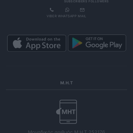
SUBSCRIBERS
FOLLOWERS
VIBER
WHATSAPP
MAIL
Μ.Η.Τ
Μοναδικός αριθμός Μ.Η.Τ 252176