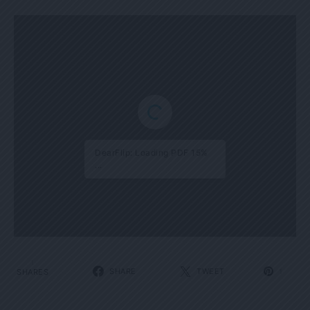
DearFlip: Loading PDF 15%
...
1
SHARE
TWEET
SHARES
1