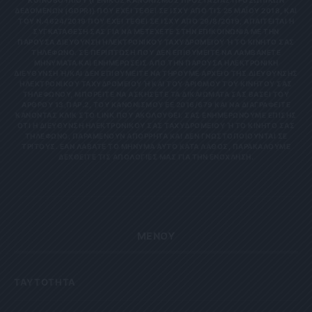
ΚΟΙΝΟΒΟΥΛΊΟΥ {ΓΕΝΙΚΌΣ ΚΑΝΟΝΙΣΜΌΣ ΠΡΟΣΤΑΣΊΑΣ ΠΡΟΣΩΠΙΚΏΝ
ΔΕΔΟΜΈΝΩΝ (GDPR)} ΠΟΥ ΈΧΕΙ ΤΕΘΕΊ ΣΕ ΙΣΧΎ ΑΠΌ ΤΙΣ 25 ΜΑΪ́ΟΥ 2018, ΚΑΙ
ΤΟΥ Ν.4624/2019 ΠΟΥ ΈΧΕΙ ΤΕΘΕΊ ΣΕ ΙΣΧΎ ΑΠΌ 29/8/2019, ΑΠΑΙΤΕΊΤΑΙ Η
ΣΥΓΚΑΤΆΘΕΣΉ ΣΑΣ ΓΙΑ ΝΑ ΜΕΤΈΧΕΤΕ ΣΤΗΝ ΕΠΙΚΟΙΝΩΝΊΑ ΜΕ ΤΗΝ
ΠΑΡΟΎΣΑ ΔΙΕΎΘΥΝΣΗ ΗΛΕΚΤΡΟΝΙΚΟΎ ΤΑΧΥΔΡΟΜΕΊΟΥ Ή ΤΟ ΚΙΝΗΤΌ ΣΑΣ Τ
ΗΛΈΦΩΝΟ. ΣΕ ΠΕΡΊΠΤΩΣΗ ΠΟΥ ΔΕΝ ΕΠΙΘΥΜΕΊΤΕ ΝΑ ΛΑΜΒΆΝΕΤΕ Μ
ΗΝΎΜΑΤΑ ΚΑΙ ΕΝΗΜΕΡΏΣΕΙΣ ΑΠΌ ΤΗΝ ΠΑΡΟΎΣΑ ΗΛΕΚΤΡΟΝΙΚΉ Δ
ΙΕΎΘΥΝΣΗ Ή/ΚΑΙ ΔΕΝ ΕΠΙΘΥΜΕΊΤΕ ΝΑ ΤΗΡΟΎΜΕ ΑΡΧΕΊΟ ΤΗΣ ΔΙΕΎΘΥΝΣΗΣ ΗΛ
ΕΚΤΡΟΝΙΚΟΎ ΤΑΧΥΔΡΟΜΕΊΟΥ Ή ΚΑΙ ΤΟΥ ΑΡΙΘΜΟΎ ΤΟΥ ΚΙΝΗΤΟΎ ΣΑΣ ΤΗΛ
ΕΦΏΝΟΥ, ΜΠΟΡΕΊΤΕ ΝΑ ΑΣΚΉΣΕΤΕ ΤΑ ΔΙΚΑΙΏΜΑΤΆ ΣΑΣ ΒΆΣΕΙ ΤΟΥ ΆΡΘ
ΡΟΥ 13,ΠΑΡ.2, ΤΟΥ ΚΑΝΟΝΙΣΜΟΎ ΕΕ 2016/679 ΚΑΙ ΝΑ ΔΙΑΓΡΑΦΕΊΤΕ ΚΆΝ
ΟΝΤΑΣ ΚΛΙΚ ΣΤΟ LINK ΠΟΥ ΑΚΟΛΟΥΘΕΊ. ΣΑΣ ΕΝΗΜΕΡΏΝΟΥΜΕ ΕΠΊΣΗΣ ΌΤΙ
Η ΔΙΕΎΘΥΝΣΗ ΗΛΕΚΤΡΟΝΙΚΟΎ ΣΑΣ ΤΑΧΥΔΡΟΜΕΊΟΥ Ή ΤΟ ΚΙΝΗΤΌ ΣΑΣ ΤΗΛΈ
ΦΩΝΟ, ΠΑΡΑΜΈΝΟΥΝ ΑΠΌΡΡΗΤΑ ΚΑΙ ΔΕΝ ΓΝΩΣΤΟΠΟΙΟΎΝΤΑΙ ΣΕ ΤΡΊΤ
ΟΥΣ. ΕΆΝ ΛΆΒΑΤΕ ΤΟ ΜΉΝΥΜΑ ΑΥΤΌ ΚΑΤΆ ΛΆΘΟΣ, ΠΑΡΑΚΑΛΟΎΜΕ ΔΕΧΘ
ΕΊΤΕ ΤΙΣ ΑΠΟΛΟΓΊΕΣ ΜΑΣ ΓΙΑ ΤΗΝ ΕΝΌΧΛΗΣΗ.
ΜΕΝΟΥ
ΤΑΥΤΟΤΗΤΑ