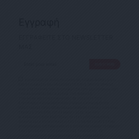
Εγγραφή
ΕΓΓΡΑΦΕΙΤΕ ΣΤΟ NEWSLETTER
ΜΑΣ
SUBSCRIBE
ΕΠΙΛΕΓΟΝΤΑΣ ΑΥΤΟ ΤΟ ΠΛΑΙΣΙΟ, ΕΠΙΒΕΒΑΙΩΝΕΤΕ ΟΤΙ
ΕΧΕΤΕ ΔΙΑΒΑΣΕΙ ΚΑΙ ΑΠΟΔΕΧΕΣΤΕ ΤΟΥΣ ΟΡΟΥΣ ΧΡΗΣΗΣ
ΜΑΣ ΣΧΕΤΙΚΑ ΜΕ ΤΗΝ ΑΠΟΘΗΚΕΥΣΗ ΤΩΝ ΔΕΔΟΜΕΝΩΝ ΠΟΥ
ΥΠΟΒΑΛΛΟΝΤΑΙ ΜΕΣΩ ΑΥΤΗΣ ΤΗΣ ΦΟΡΜΑΣ.
ΣΎΜΦΩΝΑ ΜΕ ΤΟΝ ΚΑΝΟΝΙΣΜΌ ΕΕ 2016/679 ΤΟΥ
ΕΥΡΩΠΑΪΚΟΎ ΚΟΙΝΟΒΟΥΛΊΟΥ {ΓΕΝΙΚΌΣ ΚΑΝΟΝΙΣΜΌΣ
ΠΡΟΣΤΑΣΊΑΣ ΠΡΟΣΩΠΙΚΏΝ ΔΕΔΟΜΈΝΩΝ (GDPR)} ΠΟΥ ΈΧΕΙ
ΤΕΘΕΊ ΣΕ ΙΣΧΎ ΑΠΌ ΤΙΣ 25 ΜΑΪ́ΟΥ 2018, ΚΑΙ ΤΟΥ
Ν.4624/2019 ΠΟΥ ΈΧΕΙ ΤΕΘΕΊ ΣΕ ΙΣΧΎ ΑΠΌ 29/8/2019,
ΑΠΑΙΤΕΊΤΑΙ Η ΣΥΓΚΑΤΆΘΕΣΉ ΣΑΣ ΓΙΑ ΝΑ ΜΕΤΈΧΕΤΕ ΣΤΗΝ
ΕΠΙΚΟΙΝΩΝΊΑ ΜΕ ΤΗΝ ΠΑΡΟΎΣΑ ΔΙΕΎΘΥΝΣΗ ΗΛΕΚΤΡΟΝΙΚΟΎ
ΤΑΧΥΔΡΟΜΕΊΟΥ Ή ΤΟ ΚΙΝΗΤΌ ΣΑΣ ΤΗΛΈΦΩΝΟ. ΣΕ Π
ΕΡΊΠΤΩΣΗ ΠΟΥ ΔΕΝ ΕΠΙΘΥΜΕΊΤΕ ΝΑ ΛΑΜΒΆΝΕΤΕ Μ