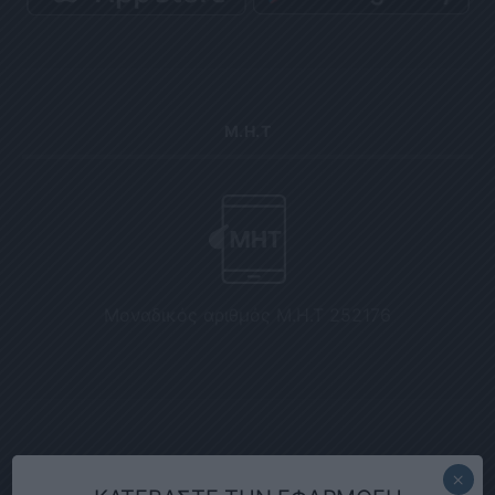
Μ.Η.Τ
Μοναδικός αριθμός Μ.Η.Τ 252176