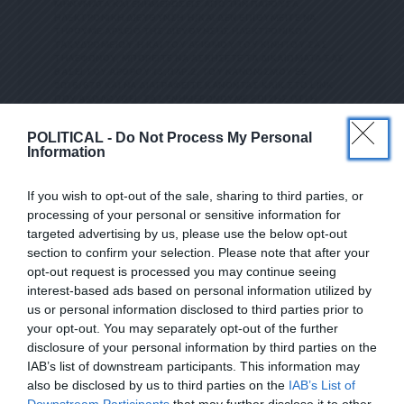
ΗΝΎΜΑΤΑ ΚΑΙ ΕΝΗΜΕΡΏΣΕΙΣ ΑΠΌ ΤΗΝ ΠΑΡΟΎΣΑ Η
ΛΕΚΤΡΟΝΙΚΉ ΔΙΕΎΘΥΝΣΗ Ή/ΚΑΙ ΔΕΝ ΕΠΙΘΥΜΕΊΤΕ ΝΑ ΤΗ
ΡΟΎΜΕ ΑΡΧΕΊΟ ΤΗΣ ΔΙΕΎΘΥΝΣΗΣ ΗΛΕΚΤΡΟΝΙΚΟΎ ΤΑ
ΧΥΔΡΟΜΕΊΟΥ Ή ΚΑΙ ΤΟΥ ΑΡΙΘΜΟΎ ΤΟΥ ΚΙΝΗΤΟΎ ΣΑΣ ΤΗΛ
ΕΦΏΝΟΥ, ΜΠΟΡΕΊΤΕ ΝΑ ΑΣΚΉΣΕΤΕ ΤΑ ΔΙΚΑΙΏΜΑΤΆ ΣΑΣ ΒΆΣ
ΕΙ ΤΟΥ ΆΡΘΡΟΥ 13,ΠΑΡ.2, ΤΟΥ ΚΑΝΟΝΙΣΜΟΎ ΕΕ 201
6/679 ΚΑΙ ΝΑ ΔΙΑΓΡΑΦΕΊΤΕ ΚΆΝΟΝΤΑΣ ΚΛΙΚ ΣΤΟ LINK ΠΟΥ
ΑΚΟΛΟΥΘΕΊ. ΣΑΣ ΕΝΗΜΕΡΏΝΟΥΜΕ ΕΠΊΣΗΣ ΌΤΙ Η ΔΙΕ
ΎΘΥΝΣΗ ΗΛΕΚΤΡΟΝΙΚΟΎ ΣΑΣ ΤΑΧΥΔΡΟΜΕΊΟΥ Ή ΤΟ ΚΙΝΗ
ΤΌ ΣΑΣ ΤΗΛΈΦΩΝΟ, ΠΑΡΑΜΈΝΟΥΝ ΑΠΌΡΡΗΤΑ ΚΑΙ ΔΕΝ ΓΝΩΣ
POLITICAL -
Do Not Process My Personal
ΤΟΠΟΙΟΎΝΤΑΙ ΣΕ ΤΡΊΤΟΥΣ. ΕΆΝ ΛΆΒΑΤΕ ΤΟ ΜΉΝΥΜΑ ΑΥΤΌ
Information
ΚΑΤΆ ΛΆΘΟΣ, ΠΑΡΑΚΑΛΟΎΜΕ ΔΕΧΘΕΊΤΕ ΤΙΣ ΑΠΟΛ
ΟΓΊΕΣ ΜΑΣ ΓΙΑ ΤΗΝ ΕΝΌΧΛΗΣΗ.
If you wish to opt-out of the sale, sharing to third parties, or
processing of your personal or sensitive information for
targeted advertising by us, please use the below opt-out
section to confirm your selection. Please note that after your
ΔΕΊΤΕ ΕΠΊΣΗΣ...
ΕΓΓΡΑΦΕΙΤΕ ΣΤΟ NEWSLETTER ΜΑΣ ΓΙΑ ΝΑ
opt-out request is processed you may continue seeing
ΛΑΜΒΑΝΕΤΕ ΤΗΝ ΕΦΗΜΕΡΙΔΑ
interest-based ads based on personal information utilized by
ΕΝΤΕΛΩΣ ΔΩΡΕΑΝ ΣΤΟ EMAIL ΣΑΣ
us or personal information disclosed to third parties prior to
your opt-out. You may separately opt-out of the further
SUBSCRIBE
disclosure of your personal information by third parties on the
IAB’s list of downstream participants. This information may
also be disclosed by us to third parties on the
IAB’s List of
ΕΠΙΛΕΓΟΝΤΑΣ ΑΥΤΟ ΤΟ ΠΛΑΙΣΙΟ, ΕΠΙΒΕΒΑΙΩΝΕΤΕ ΟΤΙ ΕΧΕΤΕ
Downstream Participants
that may further disclose it to other