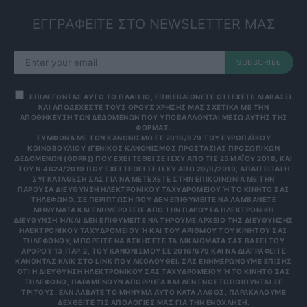
ΕΓΓΡΑΦΕΙΤΕ ΣΤΟ NEWSLETTER ΜΑΣ
SUBSCRIBE
ΕΠΙΛΕΓΟΝΤΑΣ ΑΥΤΟ ΤΟ ΠΛΑΙΣΙΟ, ΕΠΙΒΕΒΑΙΩΝΕΤΕ ΟΤΙ ΕΧΕΤΕ ΔΙΑΒΑΣΕΙ
ΚΑΙ ΑΠΟΔΕΧΕΣΤΕ ΤΟΥΣ ΟΡΟΥΣ ΧΡΗΣΗΣ ΜΑΣ ΣΧΕΤΙΚΑ ΜΕ ΤΗΝ
ΑΠΟΘΗΚΕΥΣΗ ΤΩΝ ΔΕΔΟΜΕΝΩΝ ΠΟΥ ΥΠΟΒΑΛΛΟΝΤΑΙ ΜΕΣΩ ΑΥΤΗΣ ΤΗΣ
ΦΟΡΜΑΣ.
ΣΎΜΦΩΝΑ ΜΕ ΤΟΝ ΚΑΝΟΝΙΣΜΌ ΕΕ 2016/679 ΤΟΥ ΕΥΡΩΠΑΪΚΟΎ
ΚΟΙΝΟΒΟΥΛΊΟΥ {ΓΕΝΙΚΌΣ ΚΑΝΟΝΙΣΜΌΣ ΠΡΟΣΤΑΣΊΑΣ ΠΡΟΣΩΠΙΚΏΝ
ΔΕΔΟΜΈΝΩΝ (GDPR)} ΠΟΥ ΈΧΕΙ ΤΕΘΕΊ ΣΕ ΙΣΧΎ ΑΠΌ ΤΙΣ 25 ΜΑΪ́ΟΥ 2018, ΚΑΙ
ΤΟΥ Ν.4624/2019 ΠΟΥ ΈΧΕΙ ΤΕΘΕΊ ΣΕ ΙΣΧΎ ΑΠΌ 29/8/2019, ΑΠΑΙΤΕΊΤΑΙ Η
ΣΥΓΚΑΤΆΘΕΣΉ ΣΑΣ ΓΙΑ ΝΑ ΜΕΤΈΧΕΤΕ ΣΤΗΝ ΕΠΙΚΟΙΝΩΝΊΑ ΜΕ ΤΗΝ
ΠΑΡΟΎΣΑ ΔΙΕΎΘΥΝΣΗ ΗΛΕΚΤΡΟΝΙΚΟΎ ΤΑΧΥΔΡΟΜΕΊΟΥ Ή ΤΟ ΚΙΝΗΤΌ ΣΑΣ Τ
ΗΛΈΦΩΝΟ. ΣΕ ΠΕΡΊΠΤΩΣΗ ΠΟΥ ΔΕΝ ΕΠΙΘΥΜΕΊΤΕ ΝΑ ΛΑΜΒΆΝΕΤΕ Μ
ΗΝΎΜΑΤΑ ΚΑΙ ΕΝΗΜΕΡΏΣΕΙΣ ΑΠΌ ΤΗΝ ΠΑΡΟΎΣΑ ΗΛΕΚΤΡΟΝΙΚΉ Δ
ΙΕΎΘΥΝΣΗ Ή/ΚΑΙ ΔΕΝ ΕΠΙΘΥΜΕΊΤΕ ΝΑ ΤΗΡΟΎΜΕ ΑΡΧΕΊΟ ΤΗΣ ΔΙΕΎΘΥΝΣΗΣ ΗΛ
ΕΚΤΡΟΝΙΚΟΎ ΤΑΧΥΔΡΟΜΕΊΟΥ Ή ΚΑΙ ΤΟΥ ΑΡΙΘΜΟΎ ΤΟΥ ΚΙΝΗΤΟΎ ΣΑΣ ΤΗΛ
ΕΦΏΝΟΥ, ΜΠΟΡΕΊΤΕ ΝΑ ΑΣΚΉΣΕΤΕ ΤΑ ΔΙΚΑΙΏΜΑΤΆ ΣΑΣ ΒΆΣΕΙ ΤΟΥ ΆΡΘ
ΡΟΥ 13,ΠΑΡ.2, ΤΟΥ ΚΑΝΟΝΙΣΜΟΎ ΕΕ 2016/679 ΚΑΙ ΝΑ ΔΙΑΓΡΑΦΕΊΤΕ ΚΆΝ
ΟΝΤΑΣ ΚΛΙΚ ΣΤΟ LINK ΠΟΥ ΑΚΟΛΟΥΘΕΊ. ΣΑΣ ΕΝΗΜΕΡΏΝΟΥΜΕ ΕΠΊΣΗΣ ΌΤΙ
Η ΔΙΕΎΘΥΝΣΗ ΗΛΕΚΤΡΟΝΙΚΟΎ ΣΑΣ ΤΑΧΥΔΡΟΜΕΊΟΥ Ή ΤΟ ΚΙΝΗΤΌ ΣΑΣ ΤΗΛΈ
ΦΩΝΟ, ΠΑΡΑΜΈΝΟΥΝ ΑΠΌΡΡΗΤΑ ΚΑΙ ΔΕΝ ΓΝΩΣΤΟΠΟΙΟΎΝΤΑΙ ΣΕ ΤΡΊΤ
ΟΥΣ. ΕΆΝ ΛΆΒΑΤΕ ΤΟ ΜΉΝΥΜΑ ΑΥΤΌ ΚΑΤΆ ΛΆΘΟΣ, ΠΑΡΑΚΑΛΟΎΜΕ ΔΕΧΘ
ΕΊΤΕ ΤΙΣ ΑΠΟΛΟΓΊΕΣ ΜΑΣ ΓΙΑ ΤΗΝ ΕΝΌΧΛΗΣΗ.