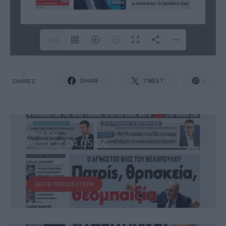
1/38
1
SHARE
TWEET
SHARES
1
ΕΦΗΜΕΡΊΔΑ
Political 04.05.24
4 ΜΑΪ́ΟΥ, 2024
ΔΕΊΤΕ ΠΕΡΙΣΣΌΤΕΡΑ