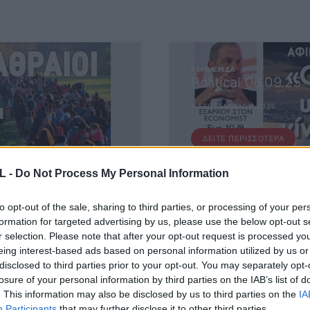
ΕΦΗΜΕΡΊΔΑ
Political 06.09.25
6 ΣΕΠΤΕΜΒΡΊΟΥ, 2025
ΔΕΊΤΕ ΠΕΡΙΣΣΌΤΕΡΑ
L -
Do Not Process My Personal Information
to opt-out of the sale, sharing to third parties, or processing of your per
formation for targeted advertising by us, please use the below opt-out s
r selection. Please note that after your opt-out request is processed y
eing interest-based ads based on personal information utilized by us or
disclosed to third parties prior to your opt-out. You may separately opt-
 ΜΑΣ
losure of your personal information by third parties on the IAB’s list of
. This information may also be disclosed by us to third parties on the
IA
Participants
that may further disclose it to other third parties.