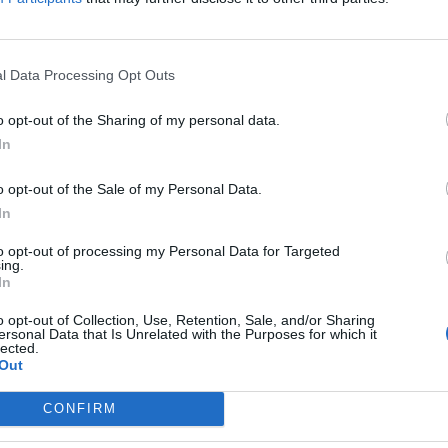
ΤΙ ΕΧΕΤΕ ΔΙΑΒΑΣΕΙ ΚΑΙ ΑΠΟΔΕΧΕΣΤΕ ΤΟΥΣ ΟΡΟΥΣ ΧΡΗΣΗΣ ΜΑΣ ΣΧΕΤΙΚΑ ΜΕ ΤΗΝ
l Data Processing Opt Outs
ΟΎ ΚΟΙΝΟΒΟΥΛΊΟΥ {ΓΕΝΙΚΌΣ ΚΑΝΟΝΙΣΜΌΣ ΠΡΟΣΤΑΣΊΑΣ ΠΡΟΣΩΠΙΚΏΝ ΔΕΔΟΜΈΝΩΝ (
ΠΌ 29/8/2019, ΑΠΑΙΤΕΊΤΑΙ Η ΣΥΓΚΑΤΆΘΕΣΉ ΣΑΣ ΓΙΑ ΝΑ ΜΕΤΈΧΕΤΕ ΣΤΗΝ ΕΠΙΚΟΙΝΩ
o opt-out of the Sharing of my personal data.
ΩΣΗ ΠΟΥ ΔΕΝ ΕΠΙΘΥΜΕΊΤΕ ΝΑ ΛΑΜΒΆΝΕΤΕ ΜΗΝΎΜΑΤΑ ΚΑΙ ΕΝΗΜΕΡΏΣΕΙΣ ΑΠΌ ΤΗΝ Π
ΝΙΚΟΎ ΤΑΧΥΔΡΟΜΕΊΟΥ Ή ΚΑΙ ΤΟΥ ΑΡΙΘΜΟΎ ΤΟΥ ΚΙΝΗΤΟΎ ΣΑΣ ΤΗΛΕΦΏΝΟΥ, ΜΠΟΡΕ
In
ΙΑΓΡΑΦΕΊΤΕ ΚΆΝΟΝΤΑΣ ΚΛΙΚ ΣΤΟ LINK ΠΟΥ ΑΚΟΛΟΥΘΕΊ. ΣΑΣ ΕΝΗΜΕΡΏΝΟΥΜΕ ΕΠΊΣΗ
ΠΌΡΡΗΤΑ ΚΑΙ ΔΕΝ ΓΝΩΣΤΟΠΟΙΟΎΝΤΑΙ ΣΕ ΤΡΊΤΟΥΣ. ΕΆΝ ΛΆΒΑΤΕ ΤΟ ΜΉΝΥΜΑ ΑΥΤΌ
o opt-out of the Sale of my Personal Data.
In
to opt-out of processing my Personal Data for Targeted
ing.
In
o opt-out of Collection, Use, Retention, Sale, and/or Sharing
ersonal Data that Is Unrelated with the Purposes for which it
lected.
Out
CONFIRM