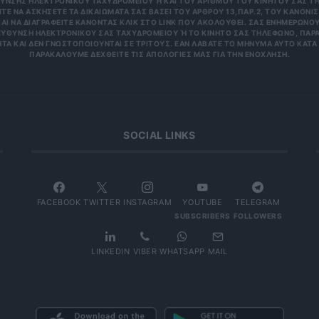
ΝΣΗΣ ΗΛΕΚΤΡΟΝΙΚΟΎ ΤΑΧΥΔΡΟΜΕΊΟΥ Ή ΚΑΙ ΤΟΥ ΑΡΙΘΜΟΎ ΤΟΥ ΚΙΝΗΤΟΎ ΣΑΣ ΤΗΛΕΦ
ΝΑ ΑΣΚΉΣΕΤΕ ΤΑ ΔΙΚΑΙΏΜΑΤΆ ΣΑΣ ΒΆΣΕΙ ΤΟΥ ΆΡΘΡΟΥ 13,ΠΑΡ.2, ΤΟΥ ΚΑΝΟΝΙΣΜΟΎ
 ΝΑ ΔΙΑΓΡΑΦΕΊΤΕ ΚΆΝΟΝΤΑΣ ΚΛΙΚ ΣΤΟ LINK ΠΟΥ ΑΚΟΛΟΥΘΕΊ. ΣΑΣ ΕΝΗΜΕΡΏΝΟΥΜΕ 
ΥΝΣΗ ΗΛΕΚΤΡΟΝΙΚΟΎ ΣΑΣ ΤΑΧΥΔΡΟΜΕΊΟΥ Ή ΤΟ ΚΙΝΗΤΌ ΣΑΣ ΤΗΛΈΦΩΝΟ, ΠΑΡΑΜΈΝ
ΑΙ ΔΕΝ ΓΝΩΣΤΟΠΟΙΟΎΝΤΑΙ ΣΕ ΤΡΊΤΟΥΣ. ΕΆΝ ΛΆΒΑΤΕ ΤΟ ΜΉΝΥΜΑ ΑΥΤΌ ΚΑΤΆ ΛΆΘΟ
ΚΑΛΟΎΜΕ ΔΕΧΘΕΊΤΕ ΤΙΣ ΑΠΟΛΟΓΊΕΣ ΜΑΣ ΓΙΑ ΤΗΝ ΕΝΌΧΛΗΣΗ.
SOCIAL LINKS
FACEBOOK
TWITTER
INSTAGRAM
YOUTUBE
TELEGRAM
SUBSCRIBERS
FOLLOWERS
LINKEDIN
VIBER
WHATSAPP
MAIL