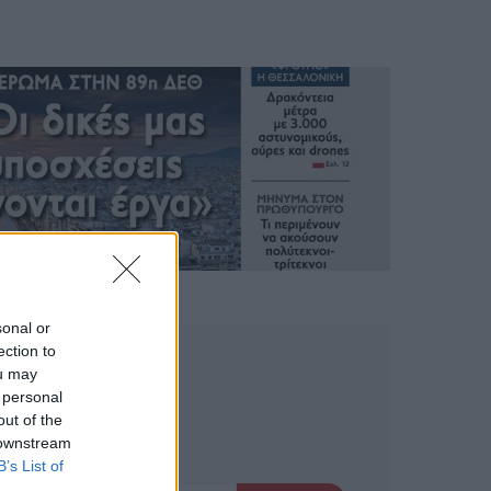
sonal or
ection to
ou may
 personal
out of the
 downstream
B’s List of