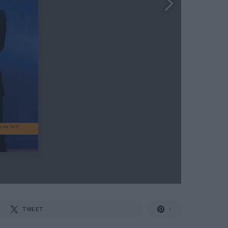
TWEET
1