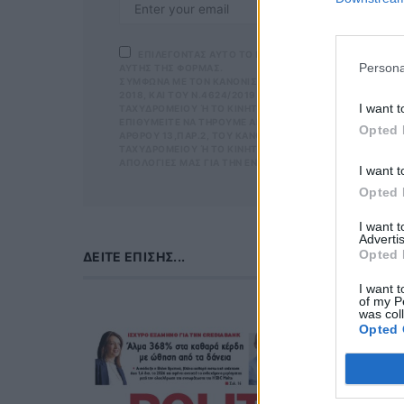
ΕΠΙΛΕΓΟΝΤΑΣ ΑΥΤΟ ΤΟ ΠΛΑΙΣΙΟ, ΕΠΙΒΕΒΑΙΩΝΕΤΕ Ο
Persona
ΑΥΤΗΣ ΤΗΣ ΦΟΡΜΑΣ.
ΣΎΜΦΩΝΑ ΜΕ ΤΟΝ ΚΑΝΟΝΙΣΜΌ ΕΕ 2016/679 ΤΟΥ ΕΥΡΩΠΑΪΚ
2018, ΚΑΙ ΤΟΥ Ν.4624/2019 ΠΟΥ ΈΧΕΙ ΤΕΘΕΊ ΣΕ ΙΣΧΎ Α
I want t
ΤΑΧΥΔΡΟΜΕΊΟΥ Ή ΤΟ ΚΙΝΗΤΌ ΣΑΣ ΤΗΛΈΦΩΝΟ. ΣΕ ΠΕΡΊΠΤ
ΙΘΥΜΕΊΤΕ ΝΑ ΤΗΡΟΎΜΕ ΑΡΧΕΊΟ ΤΗΣ ΔΙΕΎΘΥΝΣΗΣ ΗΛΕΚΤΡΟ
Opted 
ΡΟΥ 13,ΠΑΡ.2, ΤΟΥ ΚΑΝΟΝΙΣΜΟΎ ΕΕ 2016/679 ΚΑΙ ΝΑ Δ
ΥΔΡΟΜΕΊΟΥ Ή ΤΟ ΚΙΝΗΤΌ ΣΑΣ ΤΗΛΈΦΩΝΟ, ΠΑΡΑΜΈΝΟΥΝ Α
ΟΓΊΕΣ ΜΑΣ ΓΙΑ ΤΗΝ ΕΝΌΧΛΗΣΗ.
I want t
Opted 
I want 
Advertis
Opted 
ΔΕΊΤΕ ΕΠΊΣΗΣ...
I want t
of my P
was col
Opted 