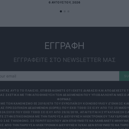
6 ΑΥΓΟΎΣΤΟΥ, 2026
ΕΓΓΡΑΦΗ
ΕΓΓΡΑΦΕΙΤΕ ΣΤΟ NEWSLETTER ΜΑΣ
SU
ΟΝΤΑΣ ΑΥΤΟ ΤΟ ΠΛΑΙΣΙΟ, ΕΠΙΒΕΒΑΙΩΝΕΤΕ ΟΤΙ ΕΧΕΤΕ ΔΙΑΒΑΣΕΙ ΚΑΙ ΑΠΟΔΕΧΕΣΤΕ
ΑΣ ΣΧΕΤΙΚΑ ΜΕ ΤΗΝ ΑΠΟΘΗΚΕΥΣΗ ΤΩΝ ΔΕΔΟΜΕΝΩΝ ΠΟΥ ΥΠΟΒΑΛΛΟΝΤΑΙ ΜΕΣΩ 
ΦΟΡΜΑΣ.
ΜΕ ΤΟΝ ΚΑΝΟΝΙΣΜΌ ΕΕ 2016/679 ΤΟΥ ΕΥΡΩΠΑΪΚΟΎ ΚΟΙΝΟΒΟΥΛΊΟΥ {ΓΕΝΙΚΌΣ Κ
ΑΣ ΠΡΟΣΩΠΙΚΏΝ ΔΕΔΟΜΈΝΩΝ (GDPR)} ΠΟΥ ΈΧΕΙ ΤΕΘΕΊ ΣΕ ΙΣΧΎ ΑΠΌ ΤΙΣ 25 ΜΑΪ́ΟΥ 
624/2019 ΠΟΥ ΈΧΕΙ ΤΕΘΕΊ ΣΕ ΙΣΧΎ ΑΠΌ 29/8/2019, ΑΠΑΙΤΕΊΤΑΙ Η ΣΥΓΚΑΤΆΘΕΣΉ ΣΑ
Ε ΣΤΗΝ ΕΠΙΚΟΙΝΩΝΊΑ ΜΕ ΤΗΝ ΠΑΡΟΎΣΑ ΔΙΕΎΘΥΝΣΗ ΗΛΕΚΤΡΟΝΙΚΟΎ ΤΑΧΥΔΡΟΜΕΊΟ
 ΣΑΣ ΤΗΛΈΦΩΝΟ. ΣΕ ΠΕΡΊΠΤΩΣΗ ΠΟΥ ΔΕΝ ΕΠΙΘΥΜΕΊΤΕ ΝΑ ΛΑΜΒΆΝΕΤΕ ΜΗΝΎΜΑΤΑ
 ΑΠΌ ΤΗΝ ΠΑΡΟΎΣΑ ΗΛΕΚΤΡΟΝΙΚΉ ΔΙΕΎΘΥΝΣΗ Ή/ΚΑΙ ΔΕΝ ΕΠΙΘΥΜΕΊΤΕ ΝΑ ΤΗΡΟΎΜ