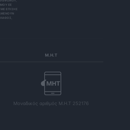
ΏΝΟΥ, ΜΠΟ
 ΕΕ 201
ΕΠΊΣΗΣ ΌΤΙ
ΟΥΝ ΑΠΌΡ
Σ, ΠΑΡΑ
Μ.Η.Τ
Μοναδικός αριθμός Μ.Η.Τ 252176