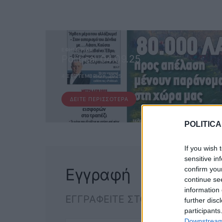
ΕΦΗΜΕΡΊΔΑ
Political 04.09.25
4 ΣΕΠΤΕΜΒΡΊΟΥ, 2025
ΔΕΊΤΕ ΠΕΡΙΣΣΌΤΕΡΑ
POLITICA
If you wish 
sensitive in
confirm you
Εγγραφή
continue se
information 
ΕΓΓΡΑΦΕΙΤΕ ΣΤΟ NEWSLETTER
further disc
participants
Downstream 