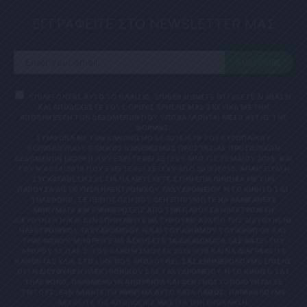
ΕΓΓΡΑΦΕΙΤΕ ΣΤΟ NEWSLETTER ΜΑΣ
SUBSCRIBE
ΕΠΙΛΕΓΟΝΤΑΣ ΑΥΤΟ ΤΟ ΠΛΑΙΣΙΟ, ΕΠΙΒΕΒΑΙΩΝΕΤΕ ΟΤΙ ΕΧΕΤΕ ΔΙΑΒΑΣΕΙ
ΚΑΙ ΑΠΟΔΕΧΕΣΤΕ ΤΟΥΣ ΟΡΟΥΣ ΧΡΗΣΗΣ ΜΑΣ ΣΧΕΤΙΚΑ ΜΕ ΤΗΝ
ΑΠΟΘΗΚΕΥΣΗ ΤΩΝ ΔΕΔΟΜΕΝΩΝ ΠΟΥ ΥΠΟΒΑΛΛΟΝΤΑΙ ΜΕΣΩ ΑΥΤΗΣ ΤΗΣ
ΦΟΡΜΑΣ.
ΣΎΜΦΩΝΑ ΜΕ ΤΟΝ ΚΑΝΟΝΙΣΜΌ ΕΕ 2016/679 ΤΟΥ ΕΥΡΩΠΑΪΚΟΎ
ΚΟΙΝΟΒΟΥΛΊΟΥ {ΓΕΝΙΚΌΣ ΚΑΝΟΝΙΣΜΌΣ ΠΡΟΣΤΑΣΊΑΣ ΠΡΟΣΩΠΙΚΏΝ
ΔΕΔΟΜΈΝΩΝ (GDPR)} ΠΟΥ ΈΧΕΙ ΤΕΘΕΊ ΣΕ ΙΣΧΎ ΑΠΌ ΤΙΣ 25 ΜΑΪ́ΟΥ 2018, ΚΑΙ
ΤΟΥ Ν.4624/2019 ΠΟΥ ΈΧΕΙ ΤΕΘΕΊ ΣΕ ΙΣΧΎ ΑΠΌ 29/8/2019, ΑΠΑΙΤΕΊΤΑΙ Η
ΣΥΓΚΑΤΆΘΕΣΉ ΣΑΣ ΓΙΑ ΝΑ ΜΕΤΈΧΕΤΕ ΣΤΗΝ ΕΠΙΚΟΙΝΩΝΊΑ ΜΕ ΤΗΝ
ΠΑΡΟΎΣΑ ΔΙΕΎΘΥΝΣΗ ΗΛΕΚΤΡΟΝΙΚΟΎ ΤΑΧΥΔΡΟΜΕΊΟΥ Ή ΤΟ ΚΙΝΗΤΌ ΣΑΣ Τ
ΗΛΈΦΩΝΟ. ΣΕ ΠΕΡΊΠΤΩΣΗ ΠΟΥ ΔΕΝ ΕΠΙΘΥΜΕΊΤΕ ΝΑ ΛΑΜΒΆΝΕΤΕ Μ
ΗΝΎΜΑΤΑ ΚΑΙ ΕΝΗΜΕΡΏΣΕΙΣ ΑΠΌ ΤΗΝ ΠΑΡΟΎΣΑ ΗΛΕΚΤΡΟΝΙΚΉ Δ
ΙΕΎΘΥΝΣΗ Ή/ΚΑΙ ΔΕΝ ΕΠΙΘΥΜΕΊΤΕ ΝΑ ΤΗΡΟΎΜΕ ΑΡΧΕΊΟ ΤΗΣ ΔΙΕΎΘΥΝΣΗΣ ΗΛ
ΕΚΤΡΟΝΙΚΟΎ ΤΑΧΥΔΡΟΜΕΊΟΥ Ή ΚΑΙ ΤΟΥ ΑΡΙΘΜΟΎ ΤΟΥ ΚΙΝΗΤΟΎ ΣΑΣ ΤΗΛ
ΕΦΏΝΟΥ, ΜΠΟΡΕΊΤΕ ΝΑ ΑΣΚΉΣΕΤΕ ΤΑ ΔΙΚΑΙΏΜΑΤΆ ΣΑΣ ΒΆΣΕΙ ΤΟΥ ΆΡΘ
ΡΟΥ 13,ΠΑΡ.2, ΤΟΥ ΚΑΝΟΝΙΣΜΟΎ ΕΕ 2016/679 ΚΑΙ ΝΑ ΔΙΑΓΡΑΦΕΊΤΕ ΚΆΝ
ΟΝΤΑΣ ΚΛΙΚ ΣΤΟ LINK ΠΟΥ ΑΚΟΛΟΥΘΕΊ. ΣΑΣ ΕΝΗΜΕΡΏΝΟΥΜΕ ΕΠΊΣΗΣ ΌΤΙ
Η ΔΙΕΎΘΥΝΣΗ ΗΛΕΚΤΡΟΝΙΚΟΎ ΣΑΣ ΤΑΧΥΔΡΟΜΕΊΟΥ Ή ΤΟ ΚΙΝΗΤΌ ΣΑΣ ΤΗΛΈ
ΦΩΝΟ, ΠΑΡΑΜΈΝΟΥΝ ΑΠΌΡΡΗΤΑ ΚΑΙ ΔΕΝ ΓΝΩΣΤΟΠΟΙΟΎΝΤΑΙ ΣΕ ΤΡΊΤ
ΟΥΣ. ΕΆΝ ΛΆΒΑΤΕ ΤΟ ΜΉΝΥΜΑ ΑΥΤΌ ΚΑΤΆ ΛΆΘΟΣ, ΠΑΡΑΚΑΛΟΎΜΕ ΔΕΧΘ
ΕΊΤΕ ΤΙΣ ΑΠΟΛΟΓΊΕΣ ΜΑΣ ΓΙΑ ΤΗΝ ΕΝΌΧΛΗΣΗ.