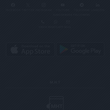
FACEBOOK
TWITTER
INSTAGRAM
YOUTUBE
TELEGRAM
LINKEDIN
SUBSCRIBERS
FOLLOWERS
VIBER
WHATSAPP
MAIL
Μ.Η.Τ