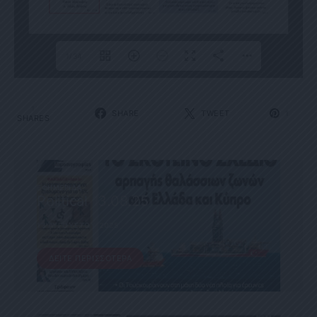
1/34
1
SHARE
TWEET
1
SHARES
ΕΦΗΜΕΡΊΔΑ
Political 13.08.25
13 ΑΥΓΟΎΣΤΟΥ, 2025
ΔΕΊΤΕ ΠΕΡΙΣΣΌΤΕΡΑ