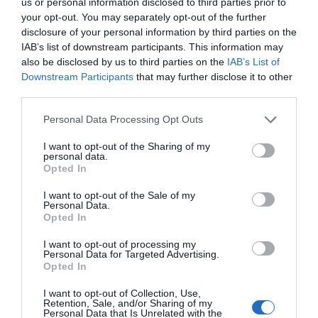
us or personal information disclosed to third parties prior to
your opt-out. You may separately opt-out of the further
SUBSCRIBE
disclosure of your personal information by third parties on the
ΔΕΊΤΕ ΕΠΊΣΗΣ...
IAB’s list of downstream participants. This information may
also be disclosed by us to third parties on the
IAB’s List of
ΕΠΙΛΕΓΟΝΤΑΣ ΑΥΤΟ ΤΟ ΠΛΑΙΣΙΟ, ΕΠΙΒΕΒΑΙΩΝΕΤΕ ΟΤΙ ΕΧΕΤΕ
Downstream Participants
that may further disclose it to other
ΔΙΑΒΑΣΕΙ ΚΑΙ ΑΠΟΔΕΧΕΣΤΕ ΤΟΥΣ ΟΡΟΥΣ ΧΡΗΣΗΣ ΜΑΣ ΣΧΕΤΙΚΑ ΜΕ
ΤΗΝ ΑΠΟΘΗΚΕΥΣΗ ΤΩΝ ΔΕΔΟΜΕΝΩΝ ΠΟΥ ΥΠΟΒΑΛΛΟΝΤΑΙ ΜΕΣΩ
third parties.
ΑΥΤΗΣ ΤΗΣ ΦΟΡΜΑΣ.
ΣΎΜΦΩΝΑ ΜΕ ΤΟΝ ΚΑΝΟΝΙΣΜΌ ΕΕ 2016/679 ΤΟΥ ΕΥΡΩΠΑΪΚΟΎ
Personal Data Processing Opt Outs
ΚΟΙΝΟΒΟΥΛΊΟΥ {ΓΕΝΙΚΌΣ ΚΑΝΟΝΙΣΜΌΣ ΠΡΟΣΤΑΣΊΑΣ ΠΡΟΣΩΠΙΚΏΝ
ΔΕΔΟΜΈΝΩΝ (GDPR)} ΠΟΥ ΈΧΕΙ ΤΕΘΕΊ ΣΕ ΙΣΧΎ ΑΠΌ ΤΙΣ 25 ΜΑΪ́ΟΥ
2018, ΚΑΙ ΤΟΥ Ν.4624/2019 ΠΟΥ ΈΧΕΙ ΤΕΘΕΊ ΣΕ ΙΣΧΎ ΑΠΌ
I want to opt-out of the Sharing of my
29/8/2019, ΑΠΑΙΤΕΊΤΑΙ Η ΣΥΓΚΑΤΆΘΕΣΉ ΣΑΣ ΓΙΑ ΝΑ ΜΕΤΈΧΕΤΕ
personal data.
ΣΤΗΝ ΕΠΙΚΟΙΝΩΝΊΑ ΜΕ ΤΗΝ ΠΑΡΟΎΣΑ ΔΙΕΎΘΥΝΣΗ ΗΛΕΚΤΡΟΝΙΚΟΎ
Opted In
ΤΑΧΥΔΡΟΜΕΊΟΥ Ή ΤΟ ΚΙΝΗΤΌ ΣΑΣ ΤΗΛΈΦΩΝΟ. ΣΕ ΠΕΡΊΠΤΩΣΗ ΠΟΥ Δ
ΕΝ ΕΠΙΘΥΜΕΊΤΕ ΝΑ ΛΑΜΒΆΝΕΤΕ ΜΗΝΎΜΑΤΑ ΚΑΙ ΕΝΗΜΕΡΏΣΕΙΣ ΑΠΌ Τ
I want to opt-out of the Sale of my
ΗΝ ΠΑΡΟΎΣΑ ΗΛΕΚΤΡΟΝΙΚΉ ΔΙΕΎΘΥΝΣΗ Ή/ΚΑΙ ΔΕΝ ΕΠΙΘΥΜΕΊΤΕ ΝΑ ΤΗ
Personal Data.
ΡΟΎΜΕ ΑΡΧΕΊΟ ΤΗΣ ΔΙΕΎΘΥΝΣΗΣ ΗΛΕΚΤΡΟΝΙΚΟΎ ΤΑ
ΧΥΔΡΟΜΕΊΟΥ Ή ΚΑΙ ΤΟΥ ΑΡΙΘΜΟΎ ΤΟΥ ΚΙΝΗΤΟΎ ΣΑΣ ΤΗΛ
Opted In
ΕΦΏΝΟΥ, ΜΠΟΡΕΊΤΕ ΝΑ ΑΣΚΉΣΕΤΕ ΤΑ ΔΙΚΑΙΏΜΑΤΆ ΣΑΣ ΒΆΣΕΙ ΤΟΥ
ΆΡΘΡΟΥ 13,ΠΑΡ.2, ΤΟΥ ΚΑΝΟΝΙΣΜΟΎ ΕΕ 2016/679 ΚΑΙ ΝΑ ΔΙΑ
I want to opt-out of processing my
ΓΡΑΦΕΊΤΕ ΚΆΝΟΝΤΑΣ ΚΛΙΚ ΣΤΟ LINK ΠΟΥ ΑΚΟΛΟΥΘΕΊ. ΣΑΣ ΕΝΗ
Personal Data for Targeted Advertising.
ΜΕΡΏΝΟΥΜΕ ΕΠΊΣΗΣ ΌΤΙ Η ΔΙΕΎΘΥΝΣΗ ΗΛΕΚΤΡΟΝΙΚΟΎ ΣΑΣ ΤΑΧ
Opted In
ΥΔΡΟΜΕΊΟΥ Ή ΤΟ ΚΙΝΗΤΌ ΣΑΣ ΤΗΛΈΦΩΝΟ, ΠΑΡΑΜΈΝΟΥΝ ΑΠΌΡ
ΡΗΤΑ ΚΑΙ ΔΕΝ ΓΝΩΣΤΟΠΟΙΟΎΝΤΑΙ ΣΕ ΤΡΊΤΟΥΣ. ΕΆΝ ΛΆΒΑΤΕ ΤΟ Μ
ΉΝΥΜΑ ΑΥΤΌ ΚΑΤΆ ΛΆΘΟΣ, ΠΑΡΑΚΑΛΟΎΜΕ ΔΕΧΘΕΊΤΕ ΤΙΣ ΑΠΟΛ
I want to opt-out of Collection, Use,
ΟΓΊΕΣ ΜΑΣ ΓΙΑ ΤΗΝ ΕΝΌΧΛΗΣΗ.
Retention, Sale, and/or Sharing of my
Personal Data that Is Unrelated with the