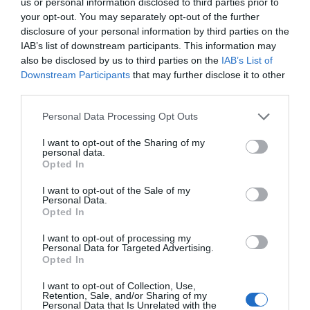
us or personal information disclosed to third parties prior to
your opt-out. You may separately opt-out of the further
SUBSCRIBE
disclosure of your personal information by third parties on the
ΔΕΊΤΕ ΕΠΊΣΗΣ...
IAB’s list of downstream participants. This information may
also be disclosed by us to third parties on the
IAB’s List of
ΕΠΙΛΕΓΟΝΤΑΣ ΑΥΤΟ ΤΟ ΠΛΑΙΣΙΟ, ΕΠΙΒΕΒΑΙΩΝΕΤΕ ΟΤΙ ΕΧΕΤΕ
Downstream Participants
that may further disclose it to other
ΔΙΑΒΑΣΕΙ ΚΑΙ ΑΠΟΔΕΧΕΣΤΕ ΤΟΥΣ ΟΡΟΥΣ ΧΡΗΣΗΣ ΜΑΣ ΣΧΕΤΙΚΑ ΜΕ
ΤΗΝ ΑΠΟΘΗΚΕΥΣΗ ΤΩΝ ΔΕΔΟΜΕΝΩΝ ΠΟΥ ΥΠΟΒΑΛΛΟΝΤΑΙ ΜΕΣΩ
third parties.
ΑΥΤΗΣ ΤΗΣ ΦΟΡΜΑΣ.
ΣΎΜΦΩΝΑ ΜΕ ΤΟΝ ΚΑΝΟΝΙΣΜΌ ΕΕ 2016/679 ΤΟΥ ΕΥΡΩΠΑΪΚΟΎ
Personal Data Processing Opt Outs
ΚΟΙΝΟΒΟΥΛΊΟΥ {ΓΕΝΙΚΌΣ ΚΑΝΟΝΙΣΜΌΣ ΠΡΟΣΤΑΣΊΑΣ ΠΡΟΣΩΠΙΚΏΝ
ΔΕΔΟΜΈΝΩΝ (GDPR)} ΠΟΥ ΈΧΕΙ ΤΕΘΕΊ ΣΕ ΙΣΧΎ ΑΠΌ ΤΙΣ 25 ΜΑΪ́ΟΥ
2018, ΚΑΙ ΤΟΥ Ν.4624/2019 ΠΟΥ ΈΧΕΙ ΤΕΘΕΊ ΣΕ ΙΣΧΎ ΑΠΌ
I want to opt-out of the Sharing of my
29/8/2019, ΑΠΑΙΤΕΊΤΑΙ Η ΣΥΓΚΑΤΆΘΕΣΉ ΣΑΣ ΓΙΑ ΝΑ ΜΕΤΈΧΕΤΕ
personal data.
ΣΤΗΝ ΕΠΙΚΟΙΝΩΝΊΑ ΜΕ ΤΗΝ ΠΑΡΟΎΣΑ ΔΙΕΎΘΥΝΣΗ ΗΛΕΚΤΡΟΝΙΚΟΎ
Opted In
ΤΑΧΥΔΡΟΜΕΊΟΥ Ή ΤΟ ΚΙΝΗΤΌ ΣΑΣ ΤΗΛΈΦΩΝΟ. ΣΕ ΠΕΡΊΠΤΩΣΗ ΠΟΥ Δ
ΕΝ ΕΠΙΘΥΜΕΊΤΕ ΝΑ ΛΑΜΒΆΝΕΤΕ ΜΗΝΎΜΑΤΑ ΚΑΙ ΕΝΗΜΕΡΏΣΕΙΣ ΑΠΌ Τ
I want to opt-out of the Sale of my
ΗΝ ΠΑΡΟΎΣΑ ΗΛΕΚΤΡΟΝΙΚΉ ΔΙΕΎΘΥΝΣΗ Ή/ΚΑΙ ΔΕΝ ΕΠΙΘΥΜΕΊΤΕ ΝΑ ΤΗ
Personal Data.
ΡΟΎΜΕ ΑΡΧΕΊΟ ΤΗΣ ΔΙΕΎΘΥΝΣΗΣ ΗΛΕΚΤΡΟΝΙΚΟΎ ΤΑ
ΧΥΔΡΟΜΕΊΟΥ Ή ΚΑΙ ΤΟΥ ΑΡΙΘΜΟΎ ΤΟΥ ΚΙΝΗΤΟΎ ΣΑΣ ΤΗΛ
Opted In
ΕΦΏΝΟΥ, ΜΠΟΡΕΊΤΕ ΝΑ ΑΣΚΉΣΕΤΕ ΤΑ ΔΙΚΑΙΏΜΑΤΆ ΣΑΣ ΒΆΣΕΙ ΤΟΥ
ΆΡΘΡΟΥ 13,ΠΑΡ.2, ΤΟΥ ΚΑΝΟΝΙΣΜΟΎ ΕΕ 2016/679 ΚΑΙ ΝΑ ΔΙΑ
I want to opt-out of processing my
ΓΡΑΦΕΊΤΕ ΚΆΝΟΝΤΑΣ ΚΛΙΚ ΣΤΟ LINK ΠΟΥ ΑΚΟΛΟΥΘΕΊ. ΣΑΣ ΕΝΗ
Personal Data for Targeted Advertising.
ΜΕΡΏΝΟΥΜΕ ΕΠΊΣΗΣ ΌΤΙ Η ΔΙΕΎΘΥΝΣΗ ΗΛΕΚΤΡΟΝΙΚΟΎ ΣΑΣ ΤΑΧ
Opted In
ΥΔΡΟΜΕΊΟΥ Ή ΤΟ ΚΙΝΗΤΌ ΣΑΣ ΤΗΛΈΦΩΝΟ, ΠΑΡΑΜΈΝΟΥΝ ΑΠΌΡ
ΡΗΤΑ ΚΑΙ ΔΕΝ ΓΝΩΣΤΟΠΟΙΟΎΝΤΑΙ ΣΕ ΤΡΊΤΟΥΣ. ΕΆΝ ΛΆΒΑΤΕ ΤΟ Μ
ΉΝΥΜΑ ΑΥΤΌ ΚΑΤΆ ΛΆΘΟΣ, ΠΑΡΑΚΑΛΟΎΜΕ ΔΕΧΘΕΊΤΕ ΤΙΣ ΑΠΟΛ
I want to opt-out of Collection, Use,
ΟΓΊΕΣ ΜΑΣ ΓΙΑ ΤΗΝ ΕΝΌΧΛΗΣΗ.
Retention, Sale, and/or Sharing of my
Personal Data that Is Unrelated with the