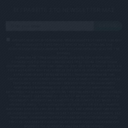
ΕΓΓΡΑΦΕΙΤΕ ΣΤΟ NEWSLETTER ΜΑΣ
SUBSCRIBE
ΕΠΙΛΕΓΟΝΤΑΣ ΑΥΤΟ ΤΟ ΠΛΑΙΣΙΟ, ΕΠΙΒΕΒΑΙΩΝΕΤΕ ΟΤΙ ΕΧΕΤΕ ΔΙΑΒΑΣΕΙ
ΚΑΙ ΑΠΟΔΕΧΕΣΤΕ ΤΟΥΣ ΟΡΟΥΣ ΧΡΗΣΗΣ ΜΑΣ ΣΧΕΤΙΚΑ ΜΕ ΤΗΝ
ΑΠΟΘΗΚΕΥΣΗ ΤΩΝ ΔΕΔΟΜΕΝΩΝ ΠΟΥ ΥΠΟΒΑΛΛΟΝΤΑΙ ΜΕΣΩ ΑΥΤΗΣ ΤΗΣ
ΦΟΡΜΑΣ.
ΣΎΜΦΩΝΑ ΜΕ ΤΟΝ ΚΑΝΟΝΙΣΜΌ ΕΕ 2016/679 ΤΟΥ ΕΥΡΩΠΑΪΚΟΎ
ΚΟΙΝΟΒΟΥΛΊΟΥ {ΓΕΝΙΚΌΣ ΚΑΝΟΝΙΣΜΌΣ ΠΡΟΣΤΑΣΊΑΣ ΠΡΟΣΩΠΙΚΏΝ
ΔΕΔΟΜΈΝΩΝ (GDPR)} ΠΟΥ ΈΧΕΙ ΤΕΘΕΊ ΣΕ ΙΣΧΎ ΑΠΌ ΤΙΣ 25 ΜΑΪ́ΟΥ 2018, ΚΑΙ
ΤΟΥ Ν.4624/2019 ΠΟΥ ΈΧΕΙ ΤΕΘΕΊ ΣΕ ΙΣΧΎ ΑΠΌ 29/8/2019, ΑΠΑΙΤΕΊΤΑΙ Η
ΣΥΓΚΑΤΆΘΕΣΉ ΣΑΣ ΓΙΑ ΝΑ ΜΕΤΈΧΕΤΕ ΣΤΗΝ ΕΠΙΚΟΙΝΩΝΊΑ ΜΕ ΤΗΝ
ΠΑΡΟΎΣΑ ΔΙΕΎΘΥΝΣΗ ΗΛΕΚΤΡΟΝΙΚΟΎ ΤΑΧΥΔΡΟΜΕΊΟΥ Ή ΤΟ ΚΙΝΗΤΌ ΣΑΣ Τ
ΗΛΈΦΩΝΟ. ΣΕ ΠΕΡΊΠΤΩΣΗ ΠΟΥ ΔΕΝ ΕΠΙΘΥΜΕΊΤΕ ΝΑ ΛΑΜΒΆΝΕΤΕ Μ
ΗΝΎΜΑΤΑ ΚΑΙ ΕΝΗΜΕΡΏΣΕΙΣ ΑΠΌ ΤΗΝ ΠΑΡΟΎΣΑ ΗΛΕΚΤΡΟΝΙΚΉ Δ
ΙΕΎΘΥΝΣΗ Ή/ΚΑΙ ΔΕΝ ΕΠΙΘΥΜΕΊΤΕ ΝΑ ΤΗΡΟΎΜΕ ΑΡΧΕΊΟ ΤΗΣ ΔΙΕΎΘΥΝΣΗΣ ΗΛ
ΕΚΤΡΟΝΙΚΟΎ ΤΑΧΥΔΡΟΜΕΊΟΥ Ή ΚΑΙ ΤΟΥ ΑΡΙΘΜΟΎ ΤΟΥ ΚΙΝΗΤΟΎ ΣΑΣ ΤΗΛ
ΕΦΏΝΟΥ, ΜΠΟΡΕΊΤΕ ΝΑ ΑΣΚΉΣΕΤΕ ΤΑ ΔΙΚΑΙΏΜΑΤΆ ΣΑΣ ΒΆΣΕΙ ΤΟΥ ΆΡΘ
ΡΟΥ 13,ΠΑΡ.2, ΤΟΥ ΚΑΝΟΝΙΣΜΟΎ ΕΕ 2016/679 ΚΑΙ ΝΑ ΔΙΑΓΡΑΦΕΊΤΕ ΚΆΝ
ΟΝΤΑΣ ΚΛΙΚ ΣΤΟ LINK ΠΟΥ ΑΚΟΛΟΥΘΕΊ. ΣΑΣ ΕΝΗΜΕΡΏΝΟΥΜΕ ΕΠΊΣΗΣ ΌΤΙ
Η ΔΙΕΎΘΥΝΣΗ ΗΛΕΚΤΡΟΝΙΚΟΎ ΣΑΣ ΤΑΧΥΔΡΟΜΕΊΟΥ Ή ΤΟ ΚΙΝΗΤΌ ΣΑΣ ΤΗΛΈ
ΦΩΝΟ, ΠΑΡΑΜΈΝΟΥΝ ΑΠΌΡΡΗΤΑ ΚΑΙ ΔΕΝ ΓΝΩΣΤΟΠΟΙΟΎΝΤΑΙ ΣΕ ΤΡΊΤ
ΟΥΣ. ΕΆΝ ΛΆΒΑΤΕ ΤΟ ΜΉΝΥΜΑ ΑΥΤΌ ΚΑΤΆ ΛΆΘΟΣ, ΠΑΡΑΚΑΛΟΎΜΕ ΔΕΧΘ
ΕΊΤΕ ΤΙΣ ΑΠΟΛΟΓΊΕΣ ΜΑΣ ΓΙΑ ΤΗΝ ΕΝΌΧΛΗΣΗ.