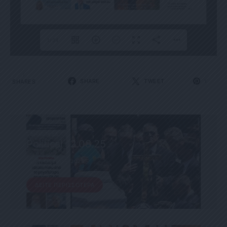
1/34
1
SHARE
TWEET
SHARES
1
ΕΦΗΜΕΡΊΔΑ
Political 12.08.25
12 ΑΥΓΟΎΣΤΟΥ, 2025
ΔΕΊΤΕ ΠΕΡΙΣΣΌΤΕΡΑ