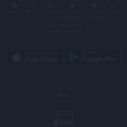
FACEBOOK
TWITTER
INSTAGRAM
YOUTUBE
TELEGRAM
LINKEDIN
SUBSCRIBERS
FOLLOWERS
VIBER
WHATSAPP
MAIL
Μ.Η.Τ