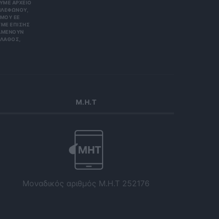
Ε ΑΡΧΕΊΟ ΤΗ
ΏΝΟΥ, ΜΠΟ
 ΕΕ 201
ΕΠΊΣΗΣ ΌΤΙ
ΟΥΝ ΑΠΌΡ
Σ, ΠΑΡΑ
Μ.Η.Τ
Μοναδικός αριθμός Μ.Η.Τ 252176