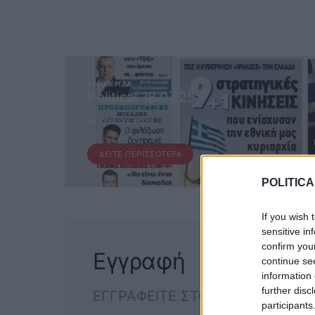
ΕΦΗΜΕΡΊΔΑ
Political 18.07.25
18 ΙΟΥΛΊΟΥ, 2025
ΔΕΊΤΕ ΠΕΡΙΣΣΌΤΕΡΑ
POLITICA
If you wish 
sensitive in
confirm you
Εγγραφή
continue se
information 
further disc
ΕΓΓΡΑΦΕΙΤΕ ΣΤΟ NEWSLETTER
participants
ΕΓΓΡΑΦ