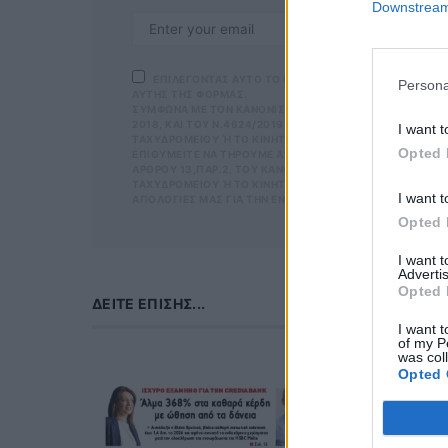
Downstream 
ΕΠΙΛΕΓΟΝΤΑΣ ΑΥΤΟ ΤΟ ΠΛΑΙΣΙΟ, ΕΠΙΒΕΒΑΙΩΝΕΤΕ Ο
Persona
ΑΥΤΗΣ ΤΗΣ ΦΟΡΜΑΣ.
ΣΎΜΦΩΝΑ ΜΕ ΤΟΝ ΚΑΝΟΝΙΣΜΌ ΕΕ 2016/679 ΤΟΥ ΕΥΡΩΠΑΪΚ
ΕΠΙΛΕΓΟΝΤΑ
2018, ΚΑΙ ΤΟΥ Ν.4624/2019 ΠΟΥ ΈΧΕΙ ΤΕΘΕΊ ΣΕ ΙΣΧΎ Α
ΜΑΣ ΣΧΕΤΙΚΑ Μ
I want t
ΤΑΧΥΔΡΟΜΕΊΟΥ Ή ΤΟ ΚΙΝΗΤΌ ΣΑΣ ΤΗΛΈΦΩΝΟ. ΣΕ ΠΕΡΊΠΤ
ΣΎΜΦΩΝΑ ΜΕ ΤΟ
Opted 
ΙΘΥΜΕΊΤΕ ΝΑ ΤΗΡΟΎΜΕ ΑΡΧΕΊΟ ΤΗΣ ΔΙΕΎΘΥΝΣΗΣ ΗΛΕΚΤΡΟ
ΠΡΟΣΤΑΣΊΑΣ ΠΡΟ
ΡΟΥ 13,ΠΑΡ.2, ΤΟΥ ΚΑΝΟΝΙΣΜΟΎ ΕΕ 2016/679 ΚΑΙ ΝΑ Δ
Ν.4624/2019 ΠΟ
ΥΔΡΟΜΕΊΟΥ Ή ΤΟ ΚΙΝΗΤΌ ΣΑΣ ΤΗΛΈΦΩΝΟ, ΠΑΡΑΜΈΝΟΥΝ Α
ΕΠΙΚΟΙΝΩΝΊΑ Μ
I want t
ΟΓΊΕΣ ΜΑΣ ΓΙΑ ΤΗΝ ΕΝΌΧΛΗΣΗ.
ΕΡΊΠΤΩΣΗ ΠΟΥ 
ΛΕΚΤΡΟΝΙΚΉ ΔΙ
Opted 
ΧΥΔΡΟΜΕΊΟΥ Ή 
ΒΆΣΕΙ ΤΟΥ ΆΡΘΡ
I want 
ΑΚΟΛΟΥΘΕΊ. ΣΑ
Advertis
ΤΌ ΣΑΣ ΤΗΛΈΦΩ
Opted 
ΜΑ ΑΥΤΌ ΚΑΤΆ 
ΔΕΊΤΕ ΕΠΊΣΗΣ...
I want t
of my P
was col
Opted 