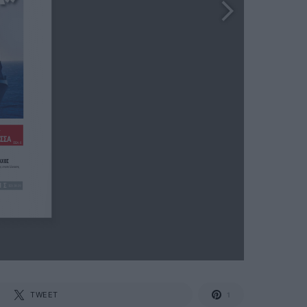
TWEET
1