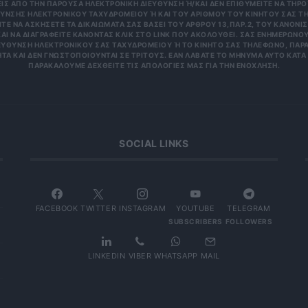
 ΑΠΌ ΤΗΝ ΠΑΡΟΎΣΑ ΗΛΕΚΤΡΟΝΙΚΉ ΔΙΕΎΘΥΝΣΗ Ή/ΚΑΙ ΔΕΝ ΕΠΙΘΥΜΕΊΤΕ ΝΑ ΤΗΡΟΎΜ
ΝΣΗΣ ΗΛΕΚΤΡΟΝΙΚΟΎ ΤΑΧΥΔΡΟΜΕΊΟΥ Ή ΚΑΙ ΤΟΥ ΑΡΙΘΜΟΎ ΤΟΥ ΚΙΝΗΤΟΎ ΣΑΣ ΤΗΛΕΦ
ΝΑ ΑΣΚΉΣΕΤΕ ΤΑ ΔΙΚΑΙΏΜΑΤΆ ΣΑΣ ΒΆΣΕΙ ΤΟΥ ΆΡΘΡΟΥ 13,ΠΑΡ.2, ΤΟΥ ΚΑΝΟΝΙΣΜΟΎ
 ΝΑ ΔΙΑΓΡΑΦΕΊΤΕ ΚΆΝΟΝΤΑΣ ΚΛΙΚ ΣΤΟ LINK ΠΟΥ ΑΚΟΛΟΥΘΕΊ. ΣΑΣ ΕΝΗΜΕΡΏΝΟΥΜΕ 
ΥΝΣΗ ΗΛΕΚΤΡΟΝΙΚΟΎ ΣΑΣ ΤΑΧΥΔΡΟΜΕΊΟΥ Ή ΤΟ ΚΙΝΗΤΌ ΣΑΣ ΤΗΛΈΦΩΝΟ, ΠΑΡΑΜΈΝ
ΑΙ ΔΕΝ ΓΝΩΣΤΟΠΟΙΟΎΝΤΑΙ ΣΕ ΤΡΊΤΟΥΣ. ΕΆΝ ΛΆΒΑΤΕ ΤΟ ΜΉΝΥΜΑ ΑΥΤΌ ΚΑΤΆ ΛΆΘΟ
ΚΑΛΟΎΜΕ ΔΕΧΘΕΊΤΕ ΤΙΣ ΑΠΟΛΟΓΊΕΣ ΜΑΣ ΓΙΑ ΤΗΝ ΕΝΌΧΛΗΣΗ.
SOCIAL LINKS
FACEBOOK
TWITTER
INSTAGRAM
YOUTUBE
TELEGRAM
SUBSCRIBERS
FOLLOWERS
LINKEDIN
VIBER
WHATSAPP
MAIL