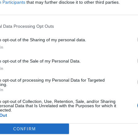
Participants
that may further disclose it to other third parties.
ΕΝΤΕΛΩΣ ΔΩΡΕΑΝ ΣΤΟ EMAIL ΣΑΣ
ΤΙ ΕΧΕΤΕ ΔΙΑΒΑΣΕΙ ΚΑΙ ΑΠΟΔΕΧΕΣΤΕ ΤΟΥΣ ΟΡΟΥΣ ΧΡΗΣΗΣ ΜΑΣ ΣΧΕΤΙΚΑ ΜΕ ΤΗΝ
l Data Processing Opt Outs
ΟΎ ΚΟΙΝΟΒΟΥΛΊΟΥ {ΓΕΝΙΚΌΣ ΚΑΝΟΝΙΣΜΌΣ ΠΡΟΣΤΑΣΊΑΣ ΠΡΟΣΩΠΙΚΏΝ ΔΕΔΟΜΈΝΩΝ (
Σ ΑΥΤΟ ΤΟ ΠΛΑΙΣΙΟ, ΕΠΙΒΕΒΑΙΩΝΕΤΕ ΟΤΙ ΕΧΕΤΕ ΔΙΑΒΑΣΕΙ ΚΑΙ ΑΠΟΔΕΧΕΣΤΕ ΤΟΥ
ΠΌ 29/8/2019, ΑΠΑΙΤΕΊΤΑΙ Η ΣΥΓΚΑΤΆΘΕΣΉ ΣΑΣ ΓΙΑ ΝΑ ΜΕΤΈΧΕΤΕ ΣΤΗΝ ΕΠΙΚΟΙΝΩ
Ε ΤΗΝ ΑΠΟΘΗΚΕΥΣΗ ΤΩΝ ΔΕΔΟΜΕΝΩΝ ΠΟΥ ΥΠΟΒΑΛΛΟΝΤΑΙ ΜΕΣΩ ΑΥΤΗΣ ΤΗΣ ΦΟ
o opt-out of the Sharing of my personal data.
ΩΣΗ ΠΟΥ ΔΕΝ ΕΠΙΘΥΜΕΊΤΕ ΝΑ ΛΑΜΒΆΝΕΤΕ ΜΗΝΎΜΑΤΑ ΚΑΙ ΕΝΗΜΕΡΏΣΕΙΣ ΑΠΌ ΤΗΝ Π
Ν ΚΑΝΟΝΙΣΜΌ ΕΕ 2016/679 ΤΟΥ ΕΥΡΩΠΑΪΚΟΎ ΚΟΙΝΟΒΟΥΛΊΟΥ {ΓΕΝΙΚΌΣ ΚΑΝΟΝΙ
In
ΝΙΚΟΎ ΤΑΧΥΔΡΟΜΕΊΟΥ Ή ΚΑΙ ΤΟΥ ΑΡΙΘΜΟΎ ΤΟΥ ΚΙΝΗΤΟΎ ΣΑΣ ΤΗΛΕΦΏΝΟΥ, ΜΠΟΡΕ
ΣΩΠΙΚΏΝ ΔΕΔΟΜΈΝΩΝ (GDPR)} ΠΟΥ ΈΧΕΙ ΤΕΘΕΊ ΣΕ ΙΣΧΎ ΑΠΌ ΤΙΣ 25 ΜΑΪ́ΟΥ 2018,
ΙΑΓΡΑΦΕΊΤΕ ΚΆΝΟΝΤΑΣ ΚΛΙΚ ΣΤΟ LINK ΠΟΥ ΑΚΟΛΟΥΘΕΊ. ΣΑΣ ΕΝΗΜΕΡΏΝΟΥΜΕ ΕΠΊΣΗ
Υ ΈΧΕΙ ΤΕΘΕΊ ΣΕ ΙΣΧΎ ΑΠΌ 29/8/2019, ΑΠΑΙΤΕΊΤΑΙ Η ΣΥΓΚΑΤΆΘΕΣΉ ΣΑΣ ΓΙΑ ΝΑ Μ
ΠΌΡΡΗΤΑ ΚΑΙ ΔΕΝ ΓΝΩΣΤΟΠΟΙΟΎΝΤΑΙ ΣΕ ΤΡΊΤΟΥΣ. ΕΆΝ ΛΆΒΑΤΕ ΤΟ ΜΉΝΥΜΑ ΑΥΤΌ
Ε ΤΗΝ ΠΑΡΟΎΣΑ ΔΙΕΎΘΥΝΣΗ ΗΛΕΚΤΡΟΝΙΚΟΎ ΤΑΧΥΔΡΟΜΕΊΟΥ Ή ΤΟ ΚΙΝΗΤΌ ΣΑΣ ΤΗΛΈ
o opt-out of the Sale of my Personal Data.
ΔΕΝ ΕΠΙΘΥΜΕΊΤΕ ΝΑ ΛΑΜΒΆΝΕΤΕ ΜΗΝΎΜΑΤΑ ΚΑΙ ΕΝΗΜΕΡΏΣΕΙΣ ΑΠΌ ΤΗΝ ΠΑΡΟΎΣΑ
ΕΎΘΥΝΣΗ Ή/ΚΑΙ ΔΕΝ ΕΠΙΘΥΜΕΊΤΕ ΝΑ ΤΗΡΟΎΜΕ ΑΡΧΕΊΟ ΤΗΣ ΔΙΕΎΘΥΝΣΗΣ ΗΛΕΚΤΡΟΝ
In
ΚΑΙ ΤΟΥ ΑΡΙΘΜΟΎ ΤΟΥ ΚΙΝΗΤΟΎ ΣΑΣ ΤΗΛΕΦΏΝΟΥ, ΜΠΟΡΕΊΤΕ ΝΑ ΑΣΚΉΣΕΤΕ ΤΑ ΔΙΚ
ΟΥ 13,ΠΑΡ.2, ΤΟΥ ΚΑΝΟΝΙΣΜΟΎ ΕΕ 2016/679 ΚΑΙ ΝΑ ΔΙΑΓΡΑΦΕΊΤΕ ΚΆΝΟΝΤΑΣ ΚΛΙΚ
to opt-out of processing my Personal Data for Targeted
Σ ΕΝΗΜΕΡΏΝΟΥΜΕ ΕΠΊΣΗΣ ΌΤΙ Η ΔΙΕΎΘΥΝΣΗ ΗΛΕΚΤΡΟΝΙΚΟΎ ΣΑΣ ΤΑΧΥΔΡΟΜΕΊΟΥ 
ing.
ΝΟ, ΠΑΡΑΜΈΝΟΥΝ ΑΠΌΡΡΗΤΑ ΚΑΙ ΔΕΝ ΓΝΩΣΤΟΠΟΙΟΎΝΤΑΙ ΣΕ ΤΡΊΤΟΥΣ. ΕΆΝ ΛΆΒΑΤ
In
ΛΆΘΟΣ, ΠΑΡΑΚΑΛΟΎΜΕ ΔΕΧΘΕΊΤΕ ΤΙΣ ΑΠΟΛΟΓΊΕΣ ΜΑΣ ΓΙΑ ΤΗΝ ΕΝΌΧΛΗΣΗ.
o opt-out of Collection, Use, Retention, Sale, and/or Sharing
ersonal Data that Is Unrelated with the Purposes for which it
lected.
Out
CONFIRM