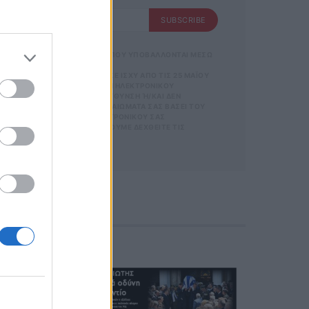
SUBSCRIBE
SUBSCRIBE
 ΑΠΟΘΗΚΕΥΣΗ ΤΩΝ ΔΕΔΟΜΕΝΩΝ ΠΟΥ ΥΠΟΒΑΛΛΟΝΤΑΙ ΜΕΣΩ
GDPR)} ΠΟΥ ΈΧΕΙ ΤΕΘΕΊ ΣΕ ΙΣΧΎ ΑΠΌ ΤΙΣ 25 ΜΑΪ́ΟΥ
Σ ΟΡΟΥΣ ΧΡΗΣΗΣ
ΝΊΑ ΜΕ ΤΗΝ ΠΑΡΟΎΣΑ ΔΙΕΎΘΥΝΣΗ ΗΛΕΚΤΡΟΝΙΚΟΎ
ΡΜΑΣ.
ΑΡΟΎΣΑ ΗΛΕΚΤΡΟΝΙΚΉ ΔΙΕΎΘΥΝΣΗ Ή/ΚΑΙ ΔΕΝ ΕΠ
ΣΜΌΣ
ΊΤΕ ΝΑ ΑΣΚΉΣΕΤΕ ΤΑ ΔΙΚΑΙΏΜΑΤΆ ΣΑΣ ΒΆΣΕΙ ΤΟΥ ΆΡΘ
 ΚΑΙ ΤΟΥ
Σ ΌΤΙ Η ΔΙΕΎΘΥΝΣΗ ΗΛΕΚΤΡΟΝΙΚΟΎ ΣΑΣ ΤΑΧ
ΕΤΈΧΕΤΕ ΣΤΗΝ
 ΚΑΤΆ ΛΆΘΟΣ, ΠΑΡΑΚΑΛΟΎΜΕ ΔΕΧΘΕΊΤΕ ΤΙΣ ΑΠΟΛ
ΦΩΝΟ. ΣΕ Π
 Η
ΙΚΟΎ ΤΑ
ΑΙΏΜΑΤΆ ΣΑΣ
 ΣΤΟ LINK ΠΟΥ
Ή ΤΟ ΚΙΝΗ
Ε ΤΟ ΜΉΝΥ