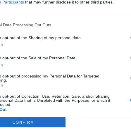
Participants
that may further disclose it to other third parties.
ΕΝΤΕΛΩΣ ΔΩΡΕΑΝ ΣΤΟ EMAIL ΣΑΣ
ΤΙ ΕΧΕΤΕ ΔΙΑΒΑΣΕΙ ΚΑΙ ΑΠΟΔΕΧΕΣΤΕ ΤΟΥΣ ΟΡΟΥΣ ΧΡΗΣΗΣ ΜΑΣ ΣΧΕΤΙΚΑ ΜΕ ΤΗΝ
l Data Processing Opt Outs
ΟΎ ΚΟΙΝΟΒΟΥΛΊΟΥ {ΓΕΝΙΚΌΣ ΚΑΝΟΝΙΣΜΌΣ ΠΡΟΣΤΑΣΊΑΣ ΠΡΟΣΩΠΙΚΏΝ ΔΕΔΟΜΈΝΩΝ (
Σ ΑΥΤΟ ΤΟ ΠΛΑΙΣΙΟ, ΕΠΙΒΕΒΑΙΩΝΕΤΕ ΟΤΙ ΕΧΕΤΕ ΔΙΑΒΑΣΕΙ ΚΑΙ ΑΠΟΔΕΧΕΣΤΕ ΤΟΥ
ΠΌ 29/8/2019, ΑΠΑΙΤΕΊΤΑΙ Η ΣΥΓΚΑΤΆΘΕΣΉ ΣΑΣ ΓΙΑ ΝΑ ΜΕΤΈΧΕΤΕ ΣΤΗΝ ΕΠΙΚΟΙΝΩ
Ε ΤΗΝ ΑΠΟΘΗΚΕΥΣΗ ΤΩΝ ΔΕΔΟΜΕΝΩΝ ΠΟΥ ΥΠΟΒΑΛΛΟΝΤΑΙ ΜΕΣΩ ΑΥΤΗΣ ΤΗΣ ΦΟ
o opt-out of the Sharing of my personal data.
ΩΣΗ ΠΟΥ ΔΕΝ ΕΠΙΘΥΜΕΊΤΕ ΝΑ ΛΑΜΒΆΝΕΤΕ ΜΗΝΎΜΑΤΑ ΚΑΙ ΕΝΗΜΕΡΏΣΕΙΣ ΑΠΌ ΤΗΝ Π
Ν ΚΑΝΟΝΙΣΜΌ ΕΕ 2016/679 ΤΟΥ ΕΥΡΩΠΑΪΚΟΎ ΚΟΙΝΟΒΟΥΛΊΟΥ {ΓΕΝΙΚΌΣ ΚΑΝΟΝΙ
In
ΝΙΚΟΎ ΤΑΧΥΔΡΟΜΕΊΟΥ Ή ΚΑΙ ΤΟΥ ΑΡΙΘΜΟΎ ΤΟΥ ΚΙΝΗΤΟΎ ΣΑΣ ΤΗΛΕΦΏΝΟΥ, ΜΠΟΡΕ
ΣΩΠΙΚΏΝ ΔΕΔΟΜΈΝΩΝ (GDPR)} ΠΟΥ ΈΧΕΙ ΤΕΘΕΊ ΣΕ ΙΣΧΎ ΑΠΌ ΤΙΣ 25 ΜΑΪ́ΟΥ 2018,
ΙΑΓΡΑΦΕΊΤΕ ΚΆΝΟΝΤΑΣ ΚΛΙΚ ΣΤΟ LINK ΠΟΥ ΑΚΟΛΟΥΘΕΊ. ΣΑΣ ΕΝΗΜΕΡΏΝΟΥΜΕ ΕΠΊΣΗ
Υ ΈΧΕΙ ΤΕΘΕΊ ΣΕ ΙΣΧΎ ΑΠΌ 29/8/2019, ΑΠΑΙΤΕΊΤΑΙ Η ΣΥΓΚΑΤΆΘΕΣΉ ΣΑΣ ΓΙΑ ΝΑ Μ
ΠΌΡΡΗΤΑ ΚΑΙ ΔΕΝ ΓΝΩΣΤΟΠΟΙΟΎΝΤΑΙ ΣΕ ΤΡΊΤΟΥΣ. ΕΆΝ ΛΆΒΑΤΕ ΤΟ ΜΉΝΥΜΑ ΑΥΤΌ
Ε ΤΗΝ ΠΑΡΟΎΣΑ ΔΙΕΎΘΥΝΣΗ ΗΛΕΚΤΡΟΝΙΚΟΎ ΤΑΧΥΔΡΟΜΕΊΟΥ Ή ΤΟ ΚΙΝΗΤΌ ΣΑΣ ΤΗΛΈ
o opt-out of the Sale of my Personal Data.
ΔΕΝ ΕΠΙΘΥΜΕΊΤΕ ΝΑ ΛΑΜΒΆΝΕΤΕ ΜΗΝΎΜΑΤΑ ΚΑΙ ΕΝΗΜΕΡΏΣΕΙΣ ΑΠΌ ΤΗΝ ΠΑΡΟΎΣΑ
ΕΎΘΥΝΣΗ Ή/ΚΑΙ ΔΕΝ ΕΠΙΘΥΜΕΊΤΕ ΝΑ ΤΗΡΟΎΜΕ ΑΡΧΕΊΟ ΤΗΣ ΔΙΕΎΘΥΝΣΗΣ ΗΛΕΚΤΡΟΝ
In
ΚΑΙ ΤΟΥ ΑΡΙΘΜΟΎ ΤΟΥ ΚΙΝΗΤΟΎ ΣΑΣ ΤΗΛΕΦΏΝΟΥ, ΜΠΟΡΕΊΤΕ ΝΑ ΑΣΚΉΣΕΤΕ ΤΑ ΔΙΚ
ΟΥ 13,ΠΑΡ.2, ΤΟΥ ΚΑΝΟΝΙΣΜΟΎ ΕΕ 2016/679 ΚΑΙ ΝΑ ΔΙΑΓΡΑΦΕΊΤΕ ΚΆΝΟΝΤΑΣ ΚΛΙΚ
to opt-out of processing my Personal Data for Targeted
Σ ΕΝΗΜΕΡΏΝΟΥΜΕ ΕΠΊΣΗΣ ΌΤΙ Η ΔΙΕΎΘΥΝΣΗ ΗΛΕΚΤΡΟΝΙΚΟΎ ΣΑΣ ΤΑΧΥΔΡΟΜΕΊΟΥ 
ing.
ΝΟ, ΠΑΡΑΜΈΝΟΥΝ ΑΠΌΡΡΗΤΑ ΚΑΙ ΔΕΝ ΓΝΩΣΤΟΠΟΙΟΎΝΤΑΙ ΣΕ ΤΡΊΤΟΥΣ. ΕΆΝ ΛΆΒΑΤ
In
ΛΆΘΟΣ, ΠΑΡΑΚΑΛΟΎΜΕ ΔΕΧΘΕΊΤΕ ΤΙΣ ΑΠΟΛΟΓΊΕΣ ΜΑΣ ΓΙΑ ΤΗΝ ΕΝΌΧΛΗΣΗ.
o opt-out of Collection, Use, Retention, Sale, and/or Sharing
ersonal Data that Is Unrelated with the Purposes for which it
lected.
Out
CONFIRM