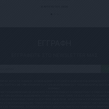
6 ΑΥΓΟΎΣΤΟΥ, 2026
ΕΓΓΡΑΦΗ
ΕΓΓΡΑΦΕΙΤΕ ΣΤΟ NEWSLETTER ΜΑΣ
SU
ΟΝΤΑΣ ΑΥΤΟ ΤΟ ΠΛΑΙΣΙΟ, ΕΠΙΒΕΒΑΙΩΝΕΤΕ ΟΤΙ ΕΧΕΤΕ ΔΙΑΒΑΣΕΙ ΚΑΙ ΑΠΟΔΕΧΕΣΤΕ
ΑΣ ΣΧΕΤΙΚΑ ΜΕ ΤΗΝ ΑΠΟΘΗΚΕΥΣΗ ΤΩΝ ΔΕΔΟΜΕΝΩΝ ΠΟΥ ΥΠΟΒΑΛΛΟΝΤΑΙ ΜΕΣΩ 
ΦΟΡΜΑΣ.
ΜΕ ΤΟΝ ΚΑΝΟΝΙΣΜΌ ΕΕ 2016/679 ΤΟΥ ΕΥΡΩΠΑΪΚΟΎ ΚΟΙΝΟΒΟΥΛΊΟΥ {ΓΕΝΙΚΌΣ Κ
ΑΣ ΠΡΟΣΩΠΙΚΏΝ ΔΕΔΟΜΈΝΩΝ (GDPR)} ΠΟΥ ΈΧΕΙ ΤΕΘΕΊ ΣΕ ΙΣΧΎ ΑΠΌ ΤΙΣ 25 ΜΑΪ́ΟΥ 
624/2019 ΠΟΥ ΈΧΕΙ ΤΕΘΕΊ ΣΕ ΙΣΧΎ ΑΠΌ 29/8/2019, ΑΠΑΙΤΕΊΤΑΙ Η ΣΥΓΚΑΤΆΘΕΣΉ ΣΑ
Ε ΣΤΗΝ ΕΠΙΚΟΙΝΩΝΊΑ ΜΕ ΤΗΝ ΠΑΡΟΎΣΑ ΔΙΕΎΘΥΝΣΗ ΗΛΕΚΤΡΟΝΙΚΟΎ ΤΑΧΥΔΡΟΜΕΊΟ
 ΣΑΣ ΤΗΛΈΦΩΝΟ. ΣΕ ΠΕΡΊΠΤΩΣΗ ΠΟΥ ΔΕΝ ΕΠΙΘΥΜΕΊΤΕ ΝΑ ΛΑΜΒΆΝΕΤΕ ΜΗΝΎΜΑΤΑ