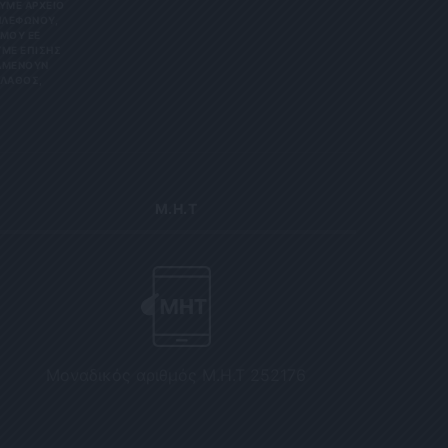
Ε ΑΡΧΕΊΟ ΤΗ
ΏΝΟΥ, ΜΠΟ
 ΕΕ 201
ΕΠΊΣΗΣ ΌΤΙ
ΟΥΝ ΑΠΌΡ
Σ, ΠΑΡΑ
Μ.Η.Τ
Μοναδικός αριθμός Μ.Η.Τ 252176