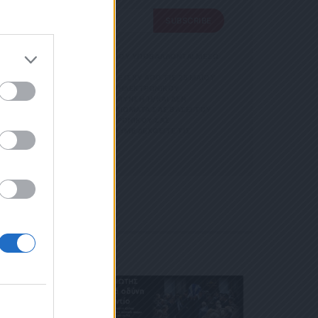
SUBSCRIBE
SUBSCRIBE
 ΑΠΟΘΗΚΕΥΣΗ ΤΩΝ ΔΕΔΟΜΕΝΩΝ ΠΟΥ ΥΠΟΒΑΛΛΟΝΤΑΙ ΜΕΣΩ
GDPR)} ΠΟΥ ΈΧΕΙ ΤΕΘΕΊ ΣΕ ΙΣΧΎ ΑΠΌ ΤΙΣ 25 ΜΑΪ́ΟΥ
Σ ΟΡΟΥΣ ΧΡΗΣΗΣ
ΝΊΑ ΜΕ ΤΗΝ ΠΑΡΟΎΣΑ ΔΙΕΎΘΥΝΣΗ ΗΛΕΚΤΡΟΝΙΚΟΎ
ΡΜΑΣ.
ΑΡΟΎΣΑ ΗΛΕΚΤΡΟΝΙΚΉ ΔΙΕΎΘΥΝΣΗ Ή/ΚΑΙ ΔΕΝ ΕΠ
ΣΜΌΣ
ΊΤΕ ΝΑ ΑΣΚΉΣΕΤΕ ΤΑ ΔΙΚΑΙΏΜΑΤΆ ΣΑΣ ΒΆΣΕΙ ΤΟΥ ΆΡΘ
 ΚΑΙ ΤΟΥ
Σ ΌΤΙ Η ΔΙΕΎΘΥΝΣΗ ΗΛΕΚΤΡΟΝΙΚΟΎ ΣΑΣ ΤΑΧ
ΕΤΈΧΕΤΕ ΣΤΗΝ
 ΚΑΤΆ ΛΆΘΟΣ, ΠΑΡΑΚΑΛΟΎΜΕ ΔΕΧΘΕΊΤΕ ΤΙΣ ΑΠΟΛ
ΦΩΝΟ. ΣΕ Π
 Η
ΙΚΟΎ ΤΑ
ΑΙΏΜΑΤΆ ΣΑΣ
 ΣΤΟ LINK ΠΟΥ
Ή ΤΟ ΚΙΝΗ
Ε ΤΟ ΜΉΝΥ