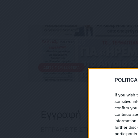
ΕΦΗΜΕΡΊΔΑ
Political 19.07.25
19 ΙΟΥΛΊΟΥ, 2025
ΔΕΊΤΕ ΠΕΡΙΣΣΌΤΕΡΑ
POLITICA
If you wish 
sensitive in
confirm you
Εγγραφή
continue se
information 
further disc
ΕΓΓΡΑΦΕΙΤΕ ΣΤΟ NEWSLETTER
participants
ΕΓΓΡΑΦ