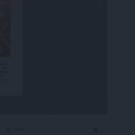
TWEET
1