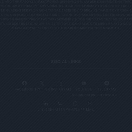
 ΑΠΌ ΤΗΝ ΠΑΡΟΎΣΑ ΗΛΕΚΤΡΟΝΙΚΉ ΔΙΕΎΘΥΝΣΗ Ή/ΚΑΙ ΔΕΝ ΕΠΙΘΥΜΕΊΤΕ ΝΑ ΤΗΡΟΎΜ
ΝΣΗΣ ΗΛΕΚΤΡΟΝΙΚΟΎ ΤΑΧΥΔΡΟΜΕΊΟΥ Ή ΚΑΙ ΤΟΥ ΑΡΙΘΜΟΎ ΤΟΥ ΚΙΝΗΤΟΎ ΣΑΣ ΤΗΛΕΦ
ΝΑ ΑΣΚΉΣΕΤΕ ΤΑ ΔΙΚΑΙΏΜΑΤΆ ΣΑΣ ΒΆΣΕΙ ΤΟΥ ΆΡΘΡΟΥ 13,ΠΑΡ.2, ΤΟΥ ΚΑΝΟΝΙΣΜΟΎ
 ΝΑ ΔΙΑΓΡΑΦΕΊΤΕ ΚΆΝΟΝΤΑΣ ΚΛΙΚ ΣΤΟ LINK ΠΟΥ ΑΚΟΛΟΥΘΕΊ. ΣΑΣ ΕΝΗΜΕΡΏΝΟΥΜΕ 
ΥΝΣΗ ΗΛΕΚΤΡΟΝΙΚΟΎ ΣΑΣ ΤΑΧΥΔΡΟΜΕΊΟΥ Ή ΤΟ ΚΙΝΗΤΌ ΣΑΣ ΤΗΛΈΦΩΝΟ, ΠΑΡΑΜΈΝ
ΑΙ ΔΕΝ ΓΝΩΣΤΟΠΟΙΟΎΝΤΑΙ ΣΕ ΤΡΊΤΟΥΣ. ΕΆΝ ΛΆΒΑΤΕ ΤΟ ΜΉΝΥΜΑ ΑΥΤΌ ΚΑΤΆ ΛΆΘΟ
ΚΑΛΟΎΜΕ ΔΕΧΘΕΊΤΕ ΤΙΣ ΑΠΟΛΟΓΊΕΣ ΜΑΣ ΓΙΑ ΤΗΝ ΕΝΌΧΛΗΣΗ.
SOCIAL LINKS
FACEBOOK
TWITTER
INSTAGRAM
YOUTUBE
TELEGRAM
SUBSCRIBERS
FOLLOWERS
LINKEDIN
VIBER
WHATSAPP
MAIL