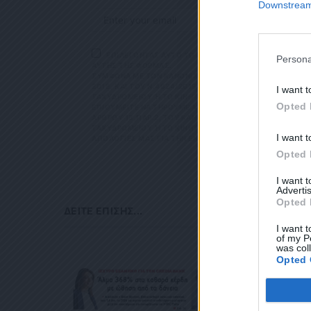
Downstream 
ΕΠΙΛΕΓΟΝΤΑΣ ΑΥΤΟ ΤΟ ΠΛΑΙΣΙΟ, ΕΠΙΒΕΒΑΙΩΝΕΤΕ Ο
Persona
ΑΥΤΗΣ ΤΗΣ ΦΟΡΜΑΣ.
ΣΎΜΦΩΝΑ ΜΕ ΤΟΝ ΚΑΝΟΝΙΣΜΌ ΕΕ 2016/679 ΤΟΥ ΕΥΡΩΠΑΪΚ
ΕΠΙΛΕΓΟΝΤΑ
2018, ΚΑΙ ΤΟΥ Ν.4624/2019 ΠΟΥ ΈΧΕΙ ΤΕΘΕΊ ΣΕ ΙΣΧΎ Α
ΜΑΣ ΣΧΕΤΙΚΑ Μ
I want t
ΤΑΧΥΔΡΟΜΕΊΟΥ Ή ΤΟ ΚΙΝΗΤΌ ΣΑΣ ΤΗΛΈΦΩΝΟ. ΣΕ ΠΕΡΊΠΤ
ΣΎΜΦΩΝΑ ΜΕ ΤΟ
Opted 
ΙΘΥΜΕΊΤΕ ΝΑ ΤΗΡΟΎΜΕ ΑΡΧΕΊΟ ΤΗΣ ΔΙΕΎΘΥΝΣΗΣ ΗΛΕΚΤΡΟ
ΠΡΟΣΤΑΣΊΑΣ ΠΡΟ
ΡΟΥ 13,ΠΑΡ.2, ΤΟΥ ΚΑΝΟΝΙΣΜΟΎ ΕΕ 2016/679 ΚΑΙ ΝΑ Δ
Ν.4624/2019 ΠΟ
ΥΔΡΟΜΕΊΟΥ Ή ΤΟ ΚΙΝΗΤΌ ΣΑΣ ΤΗΛΈΦΩΝΟ, ΠΑΡΑΜΈΝΟΥΝ Α
ΕΠΙΚΟΙΝΩΝΊΑ Μ
I want t
ΟΓΊΕΣ ΜΑΣ ΓΙΑ ΤΗΝ ΕΝΌΧΛΗΣΗ.
ΕΡΊΠΤΩΣΗ ΠΟΥ 
ΛΕΚΤΡΟΝΙΚΉ ΔΙ
Opted 
ΧΥΔΡΟΜΕΊΟΥ Ή 
ΒΆΣΕΙ ΤΟΥ ΆΡΘΡ
I want 
ΑΚΟΛΟΥΘΕΊ. ΣΑ
Advertis
ΤΌ ΣΑΣ ΤΗΛΈΦΩ
Opted 
ΜΑ ΑΥΤΌ ΚΑΤΆ 
ΔΕΊΤΕ ΕΠΊΣΗΣ...
I want t
of my P
was col
Opted 